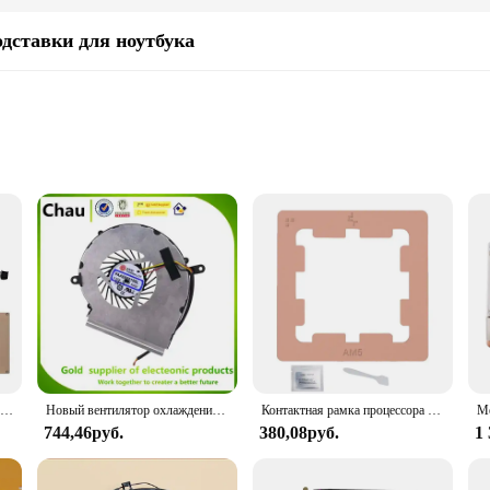
ставки для ноутбука
gh-Performance Computing
nt for anyone looking to enhance the performance and longevity of their compu
uring the most demanding tasks. The high-quality aluminum construction not onl
for users who prioritize aesthetics without compromising on performance.
cessor, the Cooler Master Hyper CPU Cooler is engineered to deliver optimal c
s to a wide range of CPUs. Its universal compatibility ensures that you can enj
Кулер для видеокарты Leadtek GeForce RTX 3070 3080, 72 мм
Новый вентилятор охлаждения ЦП для MSI GE72 GE62 PE60 PE70 GL62 GL72 GP62 2QE 6QG MS-1794 PAAD06015SL
Контактная рамка процессора AM5, кулер процессора, защита термопасты ForAMD AM5 7950X 7900X, предотвращает силиконовые смазки OverFlow
744,46руб.
380,08руб.
1
ary parts and accessories, including a fan and mounting bracket, to facilitate 
emains cool and operates at peak performance. The sleek design of the cooler no
st gamer, a professional, or someone who values performance, this cooler is an 