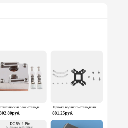
ter system. This cooler is designed to provide efficient
y looks sleek but also contributes to the cooler's
ooling. The versatility of this cooler makes it a popular
oy the benefits of efficient cooling without worrying about
Металлический блок охлаждения центрального процессора с передним отверстием, прочный блок охлаждения для центрального процессора с южным мостом и Северным мостом
Пряжка водяного охлаждения на задней панели ЦП 17XX для IntelLGA1700 AIO/SS2/AXP90 X Frame
 302,80руб.
881,25руб.
a straightforward installation process. The user-friendly
t only looks great but also contributes to the overall
essential addition to your system.