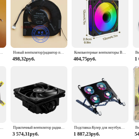
 охлаждения ЦП для MSI GE62VR GP62MVR GL62M, кулер вентилятора PAAD06015SL N285 N366 N371
Новый вентилятор/радиатор процессора для Lenovo ThinkPad T470 T480 01YR201 01YR202 EG50050S1-CA30-S9A 2,25 Вт дискретный графический радиатор
Компьютерные вентиляторы Высокопроизводительный охлаждающий вентилятор Вентилятор процессора ARGB Корпусный вентилятор 4-контактный ШИМ Бесшумный компьютер для корпуса компьютера Жидкость
498,32руб.
404,75руб.
1
ивающим кронштейном, комплект монтажных кронштейнов, кронштейн для вентилятора процессора, радиатор, крепление на заднюю панель радиатора Для LGA775 115X 1366
Практичный вентилятор радиатора, универсальные теплоотводы из алюминиевой трубки IS65XT Воздушные охладители ЦП для 1700 1851
Подставка-Кулер для ноутбука 13-17,3 дюймов, 4 вентилятора
3 574,31руб.
1 887,23руб.
5