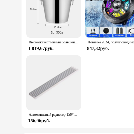
Высококачественный большой ковш для льда из нержавеющей стали, охладитель для вина, пива, вина, охладитель для бутылок, охладитель для льда с головой оленя
Новинка 202
1 819,67руб.
847,32руб.
Алюминиевый радиатор 150*20*6 мм, полоса охлаждения компьютера, электронный радиатор, кулер
156,96руб.