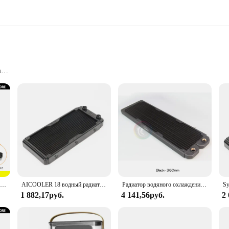
n
Installation
ious CPUs
or maintaining optimal performance in your computer system. With its high-qual
ign ensures that it fits snugly in most computer cases without obstructing other 
perates at peak performance.
CPU Cooler is compatible with a wide range of Intel and AMD CPUs, making it a
rocess, allowing you to set up your cooling system with ease. The compact size 
ose who value both performance and space efficiency.
Вентилятор для компьютера Aigo Z12, 120 мм, Rgb, 4 контакта
AICOOLER 18 водный радиатор водяного охлаждения 240 360 480 алюминиевый Водяной кулер охлаждение для радиатора теплообменника жидкостный охладитель
Радиатор водяного охлаждения 360 дюйма, 20 мм, ультратонкий, из красной меди, 14 FPI, поддержка 120 мм, вентилятор охлаждения компьютера, лиловый кулер, черный/белый
1 882,17руб.
4 141,56руб.
2
, or a power user, the Cooler Master Hyper CPU Cooler is tailored to meet your 
to intensive video editing sessions. The durability of the cooler is evident in it
. As a wholesale product, it is an excellent choice for vendors and suppliers lo