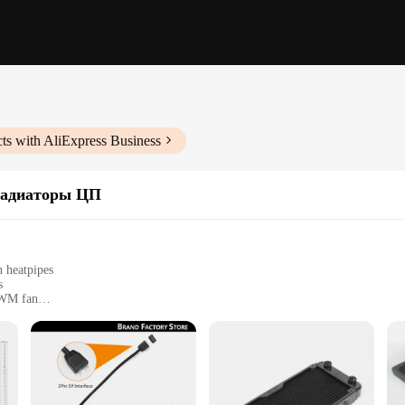
ts with AliExpress Business
радиаторы ЦП
h heatpipes
s
PWM fan
stallation