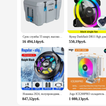
Срок службы 55 кварт, высокопроизводительный полиэтиленовый охладитель, фотосерый (90949)
16 494,14руб.
550,19руб.
Новинка 2024, полупроводниковый радиатор SL18, магнитный/Задний зажим, с RGB-подсветкой, для IOS, Android, PUBG, LOL, игровой охладитель
Aigo ICE200PRO охладитель воздушного процессора 2 тепловых ради
847,32руб.
1 080,13руб.