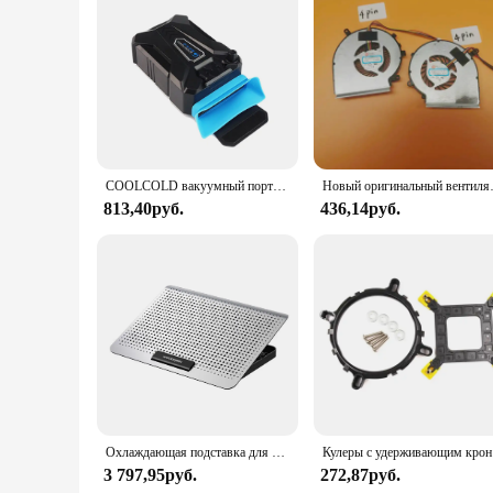
COOLCOLD вакуумный портативный охладитель для ноутбука USB-охладитель воздуха внешний вытягивающий охлаждающий вентилятор для ноутбука 15 15,6 17-дюймовый ноутбук
Новый оригинальный вентилятор
813,40руб.
436,14руб.
Охлаждающая подставка для ноутбука A18 с ручкой регулировки ветра, 7 уровней высоты, Алюминиевая Подставка для охлаждения ноутбука, подставка для 17-дюймового ноутбука
Кулеры с удерж
3 797,95руб.
272,87руб.