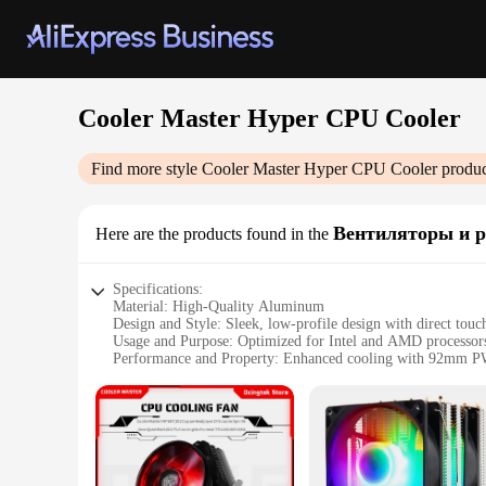
Cooler Master Hyper CPU Cooler
Find more style
Cooler Master Hyper CPU Cooler
produc
Вентиляторы и 
Here are the products found in the
Specifications:
Material: High-Quality Aluminum
Design and Style: Sleek, low-profile design with direct touc
Usage and Purpose: Optimized for Intel and AMD processor
Performance and Property: Enhanced cooling with 92mm 
Parts and Accessories: Includes mounting brackets for easy in
Compatibility: Supports a wide range of CPU sockets
Features:
|Wholesale|Vendors|
**Advanced Cooling Technology**