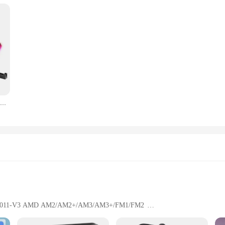
2022 Coolcold Кулер для ноутбука RGB Gaming Notebook Cool Stand Эргономика Пять вентиляторов 2 USB-порта с HD-дисплеем для 14-17 дюймов
/2011/2011-V3 AMD AM2/AM2+/AM3/AM3+/FM1/FM2