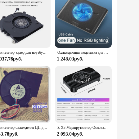
Вентилятор-кулер для ноутбука, 5 В постоянного тока, 4 контакта, охлаждение процессора ноутбука, электрический вентилятор, аксессуары для HP Probook DELL Latitude HP EliteBook
Охлаждающая подставка для ноутбука с RGB-подсветкой, 2 вентилятора, 3200 об/мин, бесшумная охлаждающая подставка для ноутбука 11-17 дюймов
 037,76руб.
1 248,03руб.
Вентилятор охлаждения ЦП для DELL PE860 R200 BFB1012VH 9733 97*94*33 мм, 12 В, а
Z-X3 Маршрутизатор Основание радиатора Оптическая телеприставка для кошек MINI Mac Studio Хост-кронштейн USB-интерфейс питания 14 см Вентилятор Настольный портативный крутой
43,78руб.
2 093,04руб.