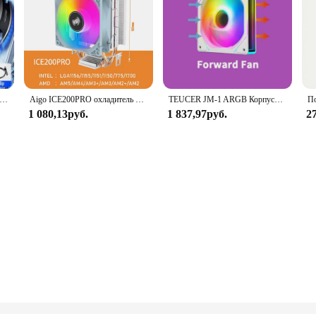
4, полупроводниковый радиатор SL18, магнитный/Задний зажим, с RGB-подсветкой, для IOS, Android, PUBG, LOL, игровой охладитель
Aigo ICE200PRO охладитель воздушного процессора 2 тепловых радиатора охлаждения 3PIN PWM вентилятор тихий вентилятор для Intel 115X 1200 1700 AM4 AM5 AMD
TEUCER JM-1 ARGB Корпусный вентилятор Зеркальный цикл Световой эффект Водяное охлаждение 360 мм Кулер 800-2000 об/мин Вентилятор с ШИМ Вентилятор охлаждения ПК 120 мм
1 080,13руб.
1 837,97руб.
2