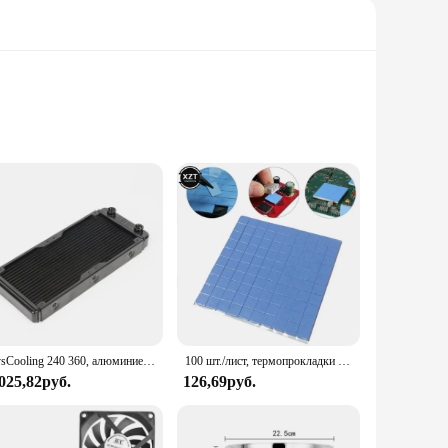
ity aluminum construction, this cooler is built to last and
components. Its primary function is to dissipate heat
 versatile choice for both personal and professional use.
of the cooler means that it won't take up excessive space
SysCooling 240 360, алюминиевый водяной охладитель для радиатора, жидкостный кулер, 18 водных путей, радиатор водяного охлаждения
100 шт./лист, термопрокладки для охлаждения кулера компьютера
 025,82руб.
126,69руб.
needs. Its high-efficiency heat dissipation capabilities
s robust construction, ensuring that it withstands the test of
oking to provide reliable cooling solutions to their