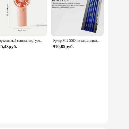
Портативный вентилятор, удобный креативный Маленький Карманный ручной вентилятор, легкий Регулируемый милый ручной мини-вентилятор, Воздушные Охладители
Кулер M.2 SSD из алюминиевого сплава, Твердотельный накопитель, Охлаждающий радиатор M.2 SSD для NVME M.2 2280 SSD
75,48руб.
910,85руб.