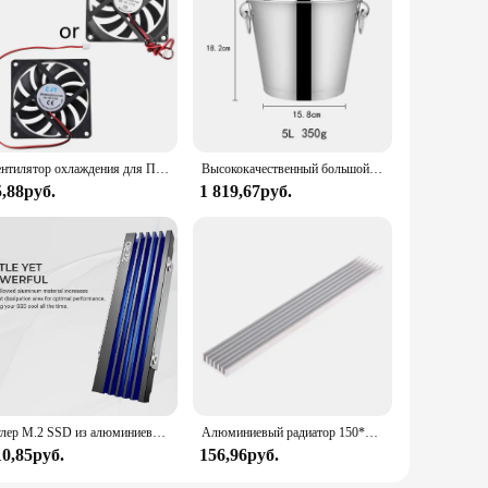
Вентилятор охлаждения для ПК, 12 В, 2 контакта, 80x80x10 мм
Высококачественный большой ковш для льда из нержавеющей стали, охладитель для вина, пива, вина, охладитель для бутылок, охладитель для льда с головой оленя
5,88руб.
1 819,67руб.
Кулер M.2 SSD из алюминиевого сплава, Твердотельный накопитель, Охлаждающий радиатор M.2 SSD для NVME M.2 2280 SSD
Алюминиевый радиатор 150*20*6 мм, полоса охлаждения компьютера, электронный радиатор, кулер
10,85руб.
156,96руб.