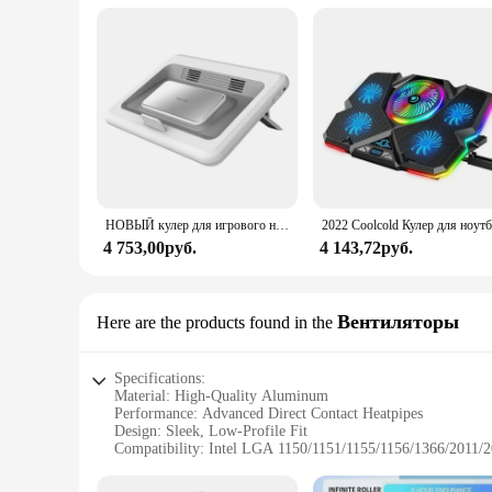
НОВЫЙ кулер для игрового ноутбука с двумя охлаждающими бесшумными вентиляторами, быстрое охлаждение полупроводников, регулируемая подставка-холодильник для ноутбука
4 753,00руб.
4 143,72руб.
Вентиляторы
Here are the products found in the
Specifications:
Material: High-Quality Aluminum
Performance: Advanced Direct Contact Heatpipes
Design: Sleek, Low-Profile Fit
Compatibility: Intel LGA 1150/1151/1155/1156/1366
Noise Level: Quiet Operation
Installation: Easy-to-Follow Instructions