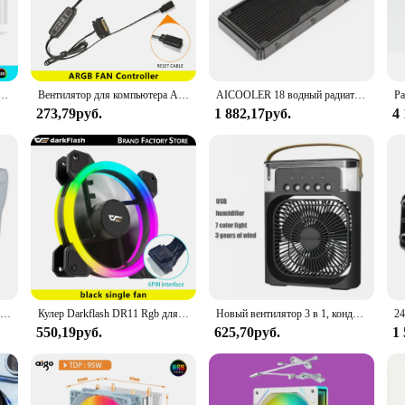
 unparalleled cooling performance for your high-performance CPUs. Its sleek, 
heat dissipation. The cooler's 92mm PWM fan operates at low noise levels, makin
workloads, this cooler is designed to keep your CPU running cool and stable.
ve set of mounting brackets, making it easy to install on a wide range of CPU
шумный радиатор, ШИМ, 4 контакта, 150 Вт, для Intel LGA 1150 1151 1155 1200 1366 X79 X99 AM3 AM4, вентилятор
Вентилятор для компьютера Aigo Z12, 120 мм, Rgb, 4 контакта
AICOOLER 18 водный радиатор водяного охлаждения 240 360 480 алюминиевый Водяной кулер охлаждение для радиатора теплообменника жидкостный охладитель
rs. The cooler's lightweight design also contributes to its ease of installatio
273,79руб.
1 882,17руб.
4
yper CPU Cooler is built to last. Its robust design withstands the rigors of 
ficient heat transfer, preventing thermal throttling and prolonging the lifespan 
t for both personal and professional use.
Срок службы 55 кварт, высокопроизводительный полиэтиленовый охладитель, фотосерый (90949)
Кулер Darkflash DR11 Rgb для ПК, 120 мм, 6 контактов
Новый вентилятор 3 в 1, кондиционер AIr, бытовой мини-охладитель воздуха, светодиодный ночник, портативный увлажнитель воздуха, вентилятор с регулировкой воздуха, офисный домашний вентилятор
550,19руб.
625,70руб.
1