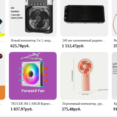
Кулер Darkflash DR11 Rgb для ПК, 120 мм, 6 контактов
Новый вентилятор 3 в 1, кондиционер AIr, бытовой мини-охладитель воздуха, светодиодный ночник, портативный увлажнитель воздуха, вентилятор с регулировкой воздуха, офисный домашний вентилятор
240 мм алюминиевый радиатор для компьютера охладитель воды 18 трубка ЦП теплообменник
625,70руб.
1 512,47руб.
3
атора охлаждения 3PIN PWM вентилятор тихий вентилятор для Intel 115X 1200 1700 AM4 AM5 AMD
TEUCER JM-1 ARGB Корпусный вентилятор Зеркальный цикл Световой эффект Водяное охлаждение 360 мм Кулер 800-2000 об/мин Вентилятор с ШИМ Вентилятор охлаждения ПК 120 мм
Портативный вентилятор, удобный креативный Маленький Карманный ручной вентилятор, легкий Регулируемый милый ручной мини-вентилятор, Воздушные Охладители
1 837,97руб.
275,48руб.
9