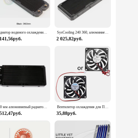
low-profile design ensures compatibility with a variety of
g it an ideal choice for quiet computing environments.
 sockets. This versatility ensures that it can be used with
Радиатор водяного охлаждения 360 дюйма, 20 мм, ультратонкий, из красной меди, 14 FPI, поддержка 120 мм, вентилятор охлаждения компьютера, лиловый кулер, черный/белый
SysCooling 240 360, алюминиевый водяной охладитель для радиатора, жидкостный кулер, 18 водных путей, радиатор водяного охлаждения
n, allowing you to upgrade your system without the need for
 141,56руб.
2 025,82руб.
heavy use, ensuring that your CPU remains protected from
of your CPU. This cooler is not just about performance; it's
240 мм алюминиевый радиатор для компьютера охладитель воды 18 трубка ЦП теплообменник
Вентилятор охлаждения для ПК, 12 В, 2 контакта, 80x80x10 мм
 512,47руб.
35,88руб.