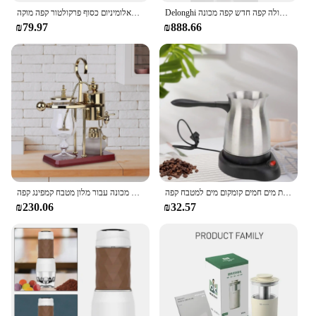
Delonghi קפה מכונת, קפוצ 'ינו מכונת, ואקום קפה, קפה מכונת מטבח, אוטומטי הקפסולה קפה חדש קפה מכונה
מוקה סיר קפה סווטטופ קפה מאלומיניום כסוף פרקולטור קפה מוקה
₪79.97
₪888.66
מכונת קפה טורקית חשמלית טורקית מים חמים קומקום מים למטבח קפה
מכונת קפה סיפון אנטי להחליק מטבח כלי בישול עם מדריך אלגנטי בלגיה מתבשל מכונה עבור מלון מטבח קמפינג קפה
₪230.06
₪32.57