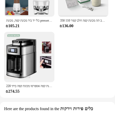
350 מ "ל 5 ב 1 מכונת קפה חשמלי חלב תה מכונת קפה חלב קפור 110v 220v אוטומטי המטבח ביתי בנדר דידי קפה
כלי יד ביד מכונת קפה, מכונת presser קפה, כלי מכונת נייד, מכונת תה, מכונת כביסה, סיר קפה עבור מטבח, קמפינג
₪105.21
₪136.00
מכונת קפה חשמלי 1200 מ "ל מכונת קפה אוטומטית בית קפה אספרסו מכונת קפה אספרסו מכונת קפה ביתי 220v
₪274.55
כלים פירות וירקות
Here are the products found in the