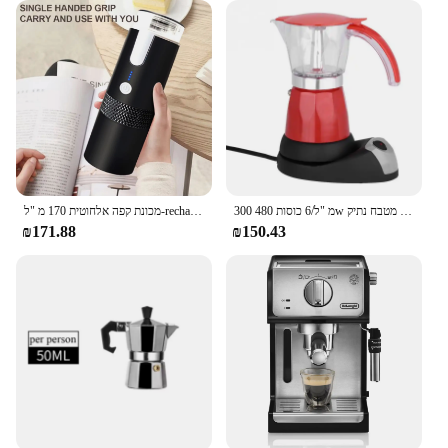
300 מ "ל/6 כוסות 480w סיר חשמלי סיר מטבח נתיק
מכונת קפה אלחוטית 170 מ "ל-rechable & תואם לקפסולה וקפה טחון למשרד מטבח
₪171.88
₪150.43