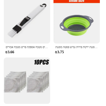
להארכה מטבח מסננת מסננת עם ארוך ידית מתקפל מסננת מסננת ירקות פירות גמיש פסטה מסננת
תכליתי חלון חריץ ניקוי מברשת מקלדת מנקה בית גאדג 'טים ניקוי כלים מטבח אספקת פריט מטבח אבזרים
₪3.66
₪3.75