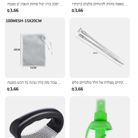
נירוסטה מזון מלקחי כלי מטבח מזנון בישול כלי אנטי חום לחם קליפ מאפה מהדק לקינוחים סלטים ברביקיו
בקבוק רב תפקודי פותחן פלדה מתכווננת מכסים את פותחן צנצנת עבודה-חיסכון בורג יכול פותחן הגאדג 'ט מטבח
₪3.66
₪3.66
מטבח מלקחיים מפלדת אל חלד מלקחיים קליפ bbq גריל בשר גריל בישול פינצטה למטבח
ניילון שקיות מסנן שקיות חלב ירקות מסננת מסננת מסנן תה שקית מטבח גאדג 'טים עבור מזון ביתי גבינה בד דבש מסננת
₪3.66
₪3.66