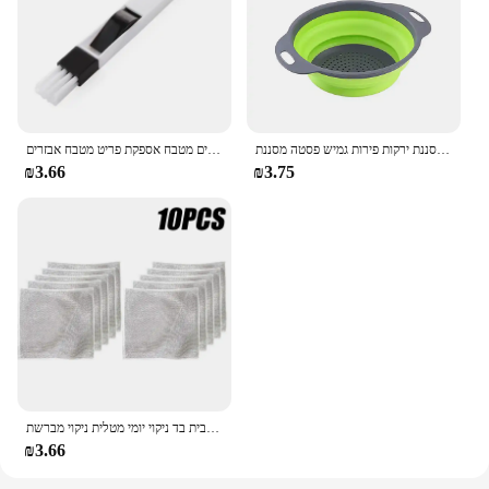
להארכה מטבח מסננת מסננת עם ארוך ידית מתקפל מסננת מסננת ירקות פירות גמיש פסטה מסננת
תכליתי חלון חריץ ניקוי מברשת מקלדת מנקה בית גאדג 'טים ניקוי כלים מטבח אספקת פריט מטבח אבזרים
₪3.66
₪3.75
לכיריים רב תכליתיים לכיריים מטבח לכיריים כביסה כלים מטלית כביסה בית בד ניקוי יומי מטלית ניקוי מברשת
₪3.66