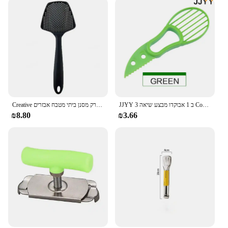
JJYY 3 ב 1 אבוקדו מבצע שיאה Corer חמאת פירות קולפן חותך עיסת מפריד פלסטיק סכין מטבח ירקות כלים
Creative בישול אתים מזון מסננת סקופ ניילון כף ניקוז גאדג 'טים גדול מסננת מרק מסנן ביתי מטבח אבזרים
₪8.80
₪3.66