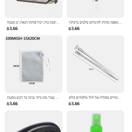
נירוסטה מזון מלקחי כלי מטבח מזנון בישול כלי אנטי חום לחם קליפ מאפה מהדק לקינוחים סלטים ברביקיו
בקבוק רב תפקודי פותחן פלדה מתכווננת מכסים את פותחן צנצנת עבודה-חיסכון בורג יכול פותחן הגאדג 'ט מטבח
₪3.66
₪3.66
מטבח מלקחיים מפלדת אל חלד מלקחיים קליפ bbq גריל בשר גריל בישול פינצטה למטבח
ניילון שקיות מסנן שקיות חלב ירקות מסננת מסננת מסנן תה שקית מטבח גאדג 'טים עבור מזון ביתי גבינה בד דבש מסננת
₪3.66
₪3.66