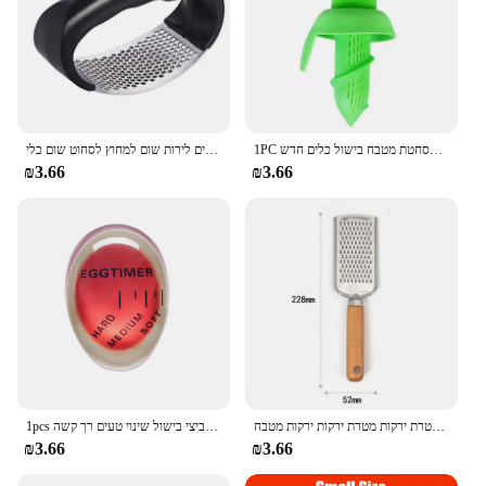
1PC מטבח גאדג 'טים לימון מרסס מיץ פירות הדר ריסוס כתום מיץ לסחוט פירות מסחטת מטבח בישול כלים חדש
נירוסטה שום עיתונות ידנית יצרנית כלי מטבח רב תכליתיים לירות שום למחוץ לסחוט שום כלי
₪3.66
₪3.66
גבינה לימון גבינה לימון מטרת מטרת ירקות מטרת ירקות ירקות מטבח
1pcs ביצה טיימר מטבח אלקטרוניקה גאדג 'טים צבע ביצי בישול שינוי טעים רך קשה
₪3.66
₪3.66