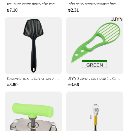
מתקפל משפך סיליקון מתקפל משפך נייד משפכים עבור דלק הופר מתקפל בירה/שמן משפכים מטבח כלים
צלחת סיליקון מנקז מנה סיליקון צלחת סיליקון מנקז מחבת מטבח מחבתות לשטוף את משטח ייבוש הלוח משטח משטח מכונת ניקוז
₪7.10
₪2.31
JJYY 3 ב 1 אבוקדו מבצע שיאה Corer חמאת פירות קולפן חותך עיסת מפריד פלסטיק סכין מטבח ירקות כלים
Creative בישול אתים מזון מסננת סקופ ניילון כף ניקוז גאדג 'טים גדול מסננת מרק מסנן ביתי מטבח אבזרים
₪8.80
₪3.66