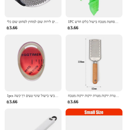
1PC מטבח גאדג 'טים לימון מרסס מיץ פירות הדר ריסוס כתום מיץ לסחוט פירות מסחטת מטבח בישול כלים חדש
נירוסטה שום עיתונות ידנית יצרנית כלי מטבח רב תכליתיים לירות שום למחוץ לסחוט שום כלי
₪3.66
₪3.66
גבינה לימון גבינה לימון מטרת מטרת ירקות מטרת ירקות ירקות מטבח
1pcs ביצה טיימר מטבח אלקטרוניקה גאדג 'טים צבע ביצי בישול שינוי טעים רך קשה
₪3.66
₪3.66