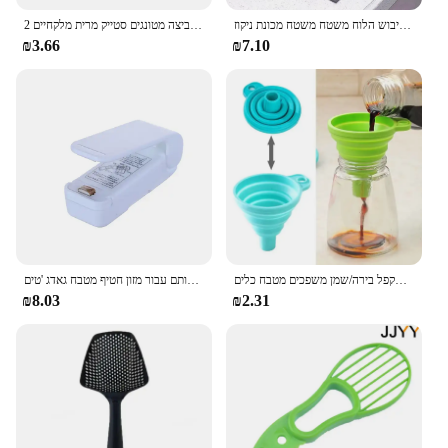
צלחת סיליקון מנקז מנה סיליקון צלחת סיליקון מנקז מחבת מטבח מחבתות לשטוף את משטח ייבוש הלוח משטח משטח מכונת ניקוז
2 ב 1 ניילון ידית מלקחי ביצה מלקחי ביצה מטונגים סטייק מרית מלקחיים
₪3.66
₪7.10
מתקפל משפך סיליקון מתקפל משפך נייד משפכים עבור דלק הופר מתקפל בירה/שמן משפכים מטבח כלים
נייד תיק חום אוטם פלסטיק חבילה אחסון תיק קליפ מיני איטום מכונת שימושי מדבקת חותם עבור מזון חטיף מטבח גאדג 'טים
₪8.03
₪2.31