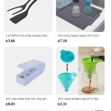
צלחת סיליקון מנקז מנה סיליקון צלחת סיליקון מנקז מחבת מטבח מחבתות לשטוף את משטח ייבוש הלוח משטח משטח מכונת ניקוז
2 ב 1 ניילון ידית מלקחי ביצה מלקחי ביצה מטונגים סטייק מרית מלקחיים
₪3.66
₪7.10
מתקפל משפך סיליקון מתקפל משפך נייד משפכים עבור דלק הופר מתקפל בירה/שמן משפכים מטבח כלים
נייד תיק חום אוטם פלסטיק חבילה אחסון תיק קליפ מיני איטום מכונת שימושי מדבקת חותם עבור מזון חטיף מטבח גאדג 'טים
₪8.03
₪2.31