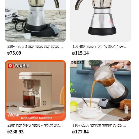
150 מ "ל/300 מ" ל 3-6 כוסות 480w חשמל מוקה חשמלי סיר קפה
220v 480w 3 כוסות תה חשמלי מכונת קפה מכונת קפה
₪75.09
₪115.14
110v /220v נייד חשמלי מכונת קפה אספרסו סיר מוקה נשלף מטבח כיריים קפה מכונת האיחוד האירופי Plug 300/150ml מכונת קפה
מכונת טיפול קפה ת220 v עבור משרד אמריקני ארכסו חשמלי קפה תה איטליאליה.
₪238.93
₪177.84