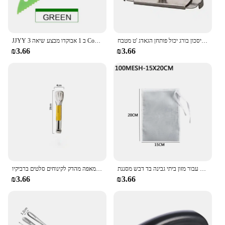
בקבוק רב תפקודי פותחן פלדה מתכווננת מכסים את פותחן צנצנת עבודה-חיסכון בורג יכול פותחן הגאדג 'ט מטבח
JJYY 3 ב 1 אבוקדו מבצע שיאה Corer חמאת פירות קולפן חותך עיסת מפריד פלסטיק סכין מטבח ירקות כלים
₪3.66
₪3.66
ניילון שקיות מסנן שקיות חלב ירקות מסננת מסננת מסנן תה שקית מטבח גאדג 'טים עבור מזון ביתי גבינה בד דבש מסננת
נירוסטה מזון מלקחי כלי מטבח מזנון בישול כלי אנטי חום לחם קליפ מאפה מהדק לקינוחים סלטים ברביקיו
₪3.66
₪3.66