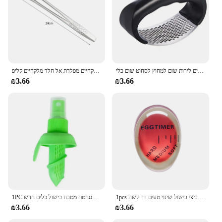
נירוסטה שום עיתונות ידנית יצרנית כלי מטבח רב תכליתיים לירות שום למחוץ לסחוט שום כלי
מטבח מלקחיים מפלדת אל חלד מלקחיים קליפ bbq גריל בשר גריל בישול פינצטה למטבח
₪3.66
₪3.66
1pcs ביצה טיימר מטבח אלקטרוניקה גאדג 'טים צבע ביצי בישול שינוי טעים רך קשה
1PC מטבח גאדג 'טים לימון מרסס מיץ פירות הדר ריסוס כתום מיץ לסחוט פירות מסחטת מטבח בישול כלים חדש
₪3.66
₪3.66