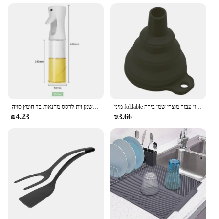
kitchens. With their durable build, these gadgets are
perfect for frequent use, providing reliable
performance every time. Whether you're a culinary
enthusiast or a professional chef, these gadgets are
sure to become a staple in your kitchen arsenal.
מיני foldable סיליקון מתקפל משפך סיליקון עבור מוצרי שמן בירה hooper אביזרים כלים פריטים
שמן תרסיס בקבוק מטבח מרסס שמן זית מרסס שמן זית לרסס מחנאות בד חומץ סויה
₪4.23
₪3.66