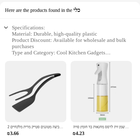
כלי
Here are the products found in the
Specifications:
Material: Durable, high-quality plastic
Product Discount: Available for wholesale and bulk
purchases
Type and Category: Cool Kitchen Gadgets
Design and Style: Ergonomic and modern design
Usage and Purpose: Enhances cooking efficiency
and creativity
Performance and Property: Easy to clean and
maintain
Parts and Accessories: Comes with all necessary
components for immediate use
Features:
**Elevate Your Cooking Experience**
The Cool Kitchen Gadgets set is an essential
שמן תרסיס בקבוק מטבח מרסס שמן זית מרסס שמן זית לרסס מחנאות בד חומץ סויה
2 ב 1 ניילון ידית מלקחי ביצה מלקחי ביצה מטונגים סטייק מרית מלקחיים
addition to any kitchen, designed to streamline your
₪3.66
₪4.23
cooking process and add a touch of modernity to