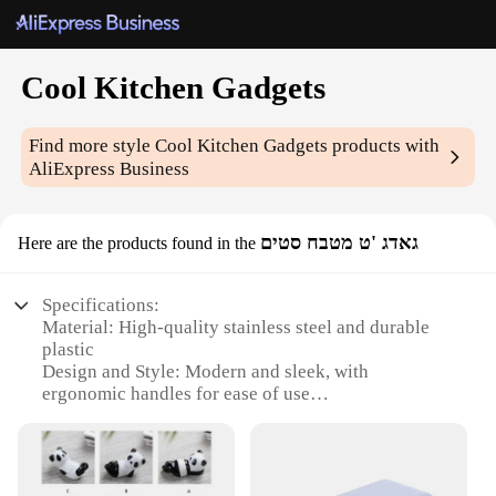
Cool Kitchen Gadgets
Find more style
Cool Kitchen Gadgets
products with
AliExpress Business
גאדג 'ט מטבח סטים
Here are the products found in the
Specifications:
Material: High-quality stainless steel and durable
plastic
Design and Style: Modern and sleek, with
ergonomic handles for ease of use
Usage and Purpose: Versatile kitchen tools for
various cooking tasks
Performance and Property: Precision-engineered for
optimal efficiency