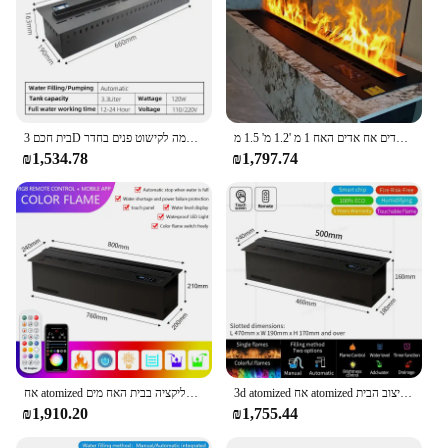
אדים האח מים להבה אדים אש אדים מרחוק שליטה בפנים 7 הוביל אדים אח אדים האח 1 מ '1.2 מ' 1.5 מ'
בית חכם 3D אטומי צבעוני אש חשמלי עמדת טלוויזיה עם שליטה באמצעות אפליקציה חכמה לקישוט פנים בחדר
₪1,534.78
₪1,797.74
3d atomized אח atomized שליטה צבעונית אקולוגית מים נבונים אדים האח סלון חדר שינה עיצוב הבית
אח atomized אח דליל קישוט האח אדים מרחוק שליטה אפליקציה בבית האח מים
₪1,910.20
₪1,755.44