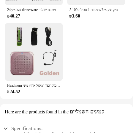
5 לחמניות 1 חבילה 100Pcs ביתי חד פעמי אשפה פאוץ מטבח אחסון אשפה שקיות ניקוי פסולת תיק פלסטיק תיק
24pcs זהב dinnerware סט נירוסטה סכין סכין מזלג כף קפה כפית שטוח כפית שטוחה מדיח כלים מטבח שולחן
₪40.27
₪3.60
Headworn מיקרופון רמקול קול מגבר מקליט מיקרופון רמקול אודיו מיני Wired Mikrofon מייק קול סוללה ערכת אוזניות
₪24.52
קמינים חשמליים
Here are the products found in the
Specifications: