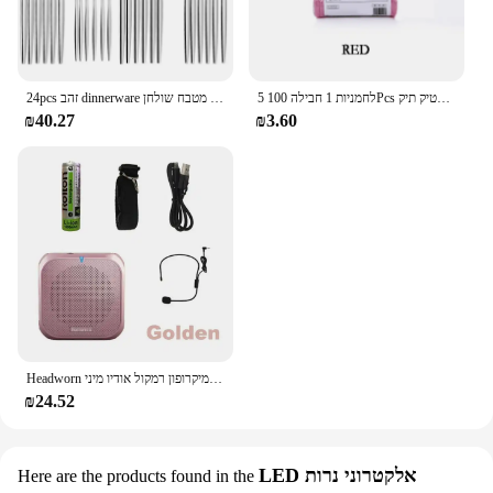
5 לחמניות 1 חבילה 100Pcs ביתי חד פעמי אשפה פאוץ מטבח אחסון אשפה שקיות ניקוי פסולת תיק פלסטיק תיק
24pcs זהב dinnerware סט נירוסטה סכין סכין מזלג כף קפה כפית שטוח כפית שטוחה מדיח כלים מטבח שולחן
₪40.27
₪3.60
Headworn מיקרופון רמקול קול מגבר מקליט מיקרופון רמקול אודיו מיני Wired Mikrofon מייק קול סוללה ערכת אוזניות
₪24.52
LED אלקטרוני נרות
Here are the products found in the