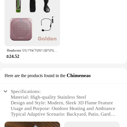
Headworn מיקרופון רמקול קול מגבר מקליט מיקרופון רמקול אודיו מיני Wired Mikrofon מייק קול סוללה ערכת אוזניות
₪24.52
Chimeneas
Here are the products found in the
Specifications:
Material: High-quality Stainless Steel
Design and Style: Modern, Sleek 3D Flame Feature
Usage and Purpose: Outdoor Heating and Ambiance
Typical Adaptive Scenario: Backyard, Patio, Garden
Shape or Size: Compact, Portable Design
Performance and Property: Efficient Heat Output