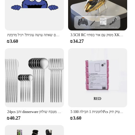
you can enjoy the warmth and charm of a fire
without the associated risks or maintenance, making
it a safe and smart choice for any setting.
3.5CH RC מסוק עם אור בסתיו XK913 שלט רחוק מסוק מטוס מטוסי עפו ילדי צעצועי לבנים מתנות
עוגי הם שאתה עושה עוגיות? ויניל מדבקת KitchenAid מיקסר דקור מצחיק קוקו מפלצת מדבקות
₪3.60
₪34.27
5 לחמניות 1 חבילה 100Pcs ביתי חד פעמי אשפה פאוץ מטבח אחסון אשפה שקיות ניקוי פסולת תיק פלסטיק תיק
24pcs זהב dinnerware סט נירוסטה סכין סכין מזלג כף קפה כפית שטוח כפית שטוחה מדיח כלים מטבח שולחן
₪40.27
₪3.60