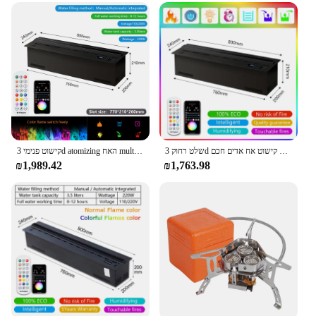
outdoor settings, perfect for enhancing ambiance
Performance and Property: Advanced control
system for adjustable flame intensity
Parts and Accessories: Comes with a durable base
and easy-to-install components
Applicable People: Suitable for both commercial
and residential use, ideal for wholesale and retail
vendors
Features:
שלט רחוק 3d מים אטומיזציה קמין הוביל להבה אפקט חדר מטהר טלוויזיה קישוט אח אדים חכם
קישוט פנימי 3d atomizing האח multicolor שליטה חכם הוביל אח חשמלי אדים מוטבע חכם
|Vendors|
₪1,989.42
₪1,763.98
**Elevate Your Space with the Allure of 3D
Flames**
Step into a world where the charm of a traditional
fireplace meets the modern sophistication of
technology. The Controllable 3D Flame is a
revolutionary product that captivates with its
realistic, dynamic flame display. Crafted from
premium stainless steel and tempered glass, this
flame set is not just a visual treat but also a