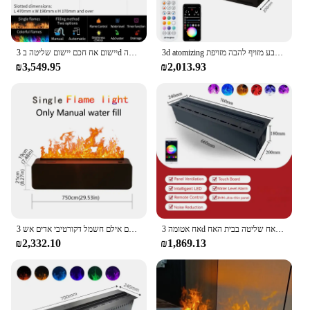
3d atomizing אח מוטבע סלון רב-צבע מזויף להבה מזויפת
יישום אח חכם יישום שליטה ב 3d להבה צבעונית הוביל אקוואד מים אקמין חשמלי פנימי טלוויזיה קיר סלון תפאורה
₪3,549.95
₪2,013.93
אח אטומה 3d עם להבה אדים צבעונית אדים דקורטיביים האח שליטה בבית האח
מודרני שלט רחוק קמין חשמלי אילם מים אילם אילם חשמל דקורטיבי אדים אש 3d האח
₪2,332.10
₪1,869.13