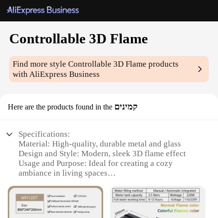
Controllable 3D Flame
Find more style
Controllable 3D Flame
products
with AliExpress Business
קמינים
Here are the products found in the
Specifications:
Material: High-quality, durable metal and glass
Design and Style: Modern, sleek 3D flame effect
Usage and Purpose: Ideal for creating a cozy
ambiance in living spaces
Performance and Property: Energy-efficient,
adjustable flame brightness
Shape or Size: Compact, space-saving design
Parts and Accessories: Includes all necessary