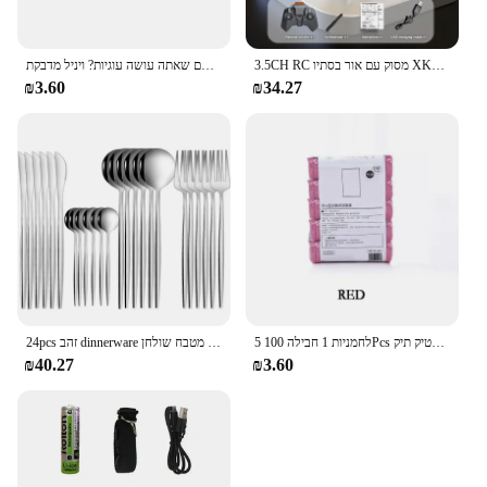
3.5CH RC מסוק עם אור בסתיו XK913 שלט רחוק מסוק מטוס מטוסי עפו ילדי צעצועי לבנים מתנות
עוגי הם שאתה עושה עוגיות? ויניל מדבקת KitchenAid מיקסר דקור מצחיק קוקו מפלצת מדבקות
₪3.60
₪34.27
5 לחמניות 1 חבילה 100Pcs ביתי חד פעמי אשפה פאוץ מטבח אחסון אשפה שקיות ניקוי פסולת תיק פלסטיק תיק
24pcs זהב dinnerware סט נירוסטה סכין סכין מזלג כף קפה כפית שטוח כפית שטוחה מדיח כלים מטבח שולחן
₪40.27
₪3.60