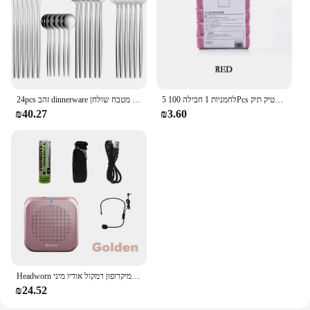
5 לחמניות 1 חבילה 100Pcs ביתי חד פעמי אשפה פאוץ מטבח אחסון אשפה שקיות ניקוי פסולת תיק פלסטיק תיק
24pcs זהב dinnerware סט נירוסטה סכין סכין מזלג כף קפה כפית שטוח כפית שטוחה מדיח כלים מטבח שולחן
₪40.27
₪3.60
Headworn מיקרופון רמקול קול מגבר מקליט מיקרופון רמקול אודיו מיני Wired Mikrofon מייק קול סוללה ערכת אוזניות
₪24.52