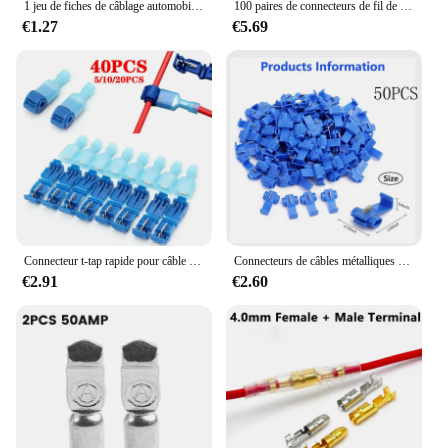
1 jeu de fiches de câblage automobile 6.3 MM, 1P 2 P 3P 4P 6P 8P 9P 10P 12P 14P, prise bout à bout mâle et femelle, connecteur à courant élevé
100 paires de connecteurs de fil de déconnexion de pelle de calibre 16-14, bornes de câblage à sertir rapide en Nylon mâle femelle entièrement isolées
€1.27
€5.69
Connecteur t-tap rapide pour câble électrique, 40 pièces, Terminal de fil de verrouillage d'épissure à pression, Terminal de fil à sertir étanche
Connecteurs de câbles métalliques Scotch Lock, 50 pièces, bornes d'épissure rapide électriques, sertissage Non destructif sans rupture de ligne AWG 22-18
€2.91
€2.60