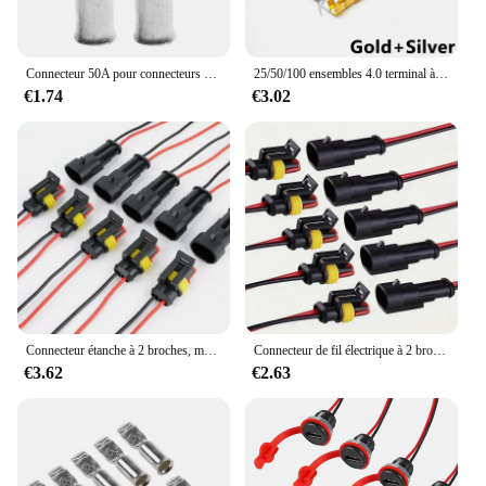
Connecteur 50A pour connecteurs de prise de Style Anderson, alimentation cc, caravane solaire, prise de moto, adaptateur de charge de batterie, accessoires
25/50/100 ensembles 4.0 terminal à sertir balle connecteur de fil électrique de voiture diamètre 4mm femelle + mâle + boîtier terminal de presse à froid
€1.74
€3.02
Connecteur étanche à 2 broches, mâle et femelle, fil 20awg, adapté à voiture, camion, bateau, autre connexion de fil, 5 paires
Connecteur de fil électrique à 2 broches, prise mâle et femelle 18AWG, connecteurs de fil à déconnexion rapide pour voiture, camion, 10 pièces
€3.62
€2.63