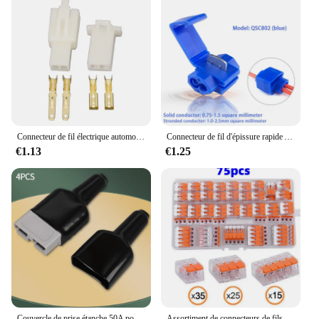
Connecteur de fil électrique automobile 2/3/4/6/9 broches, série 2.8mm, Kits de prise de Terminal de câble mâle femelle, moto, vélo électrique, voiture DJ7021A
Connecteur de fil d'épissure rapide AWG22-18, sans rupture de câble, sertissage isolé, bornes électriques à épissure rapide, 10/30/50 pièces
€1.13
€1.25
Couvercle de prise étanche 50A pour connecteur de prise Anderson, 4 pièces, gaine de câble anti-poussière, connecteurs de câble noirs
Assortiment de connecteurs de fils à levier, 75 pièces, Kit de connecteurs d'épissure compacts pour fils électriques, 2 ports, 3 ports, 5 ports