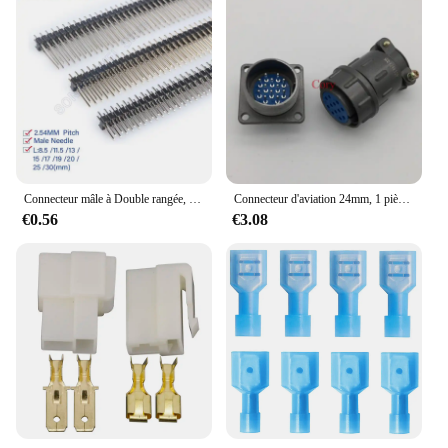
Connecteur mâle à Double rangée, 2.54mm, 40 broches, carte PCB, en-tête de broche longue 8.5/11.5/13/14/15/17/19/21/25/30mm, bande 2x40p, 10 pièces
Connecteur d'aviation 24mm, 1 pièce, connecteur circulaire CX24, 12/19/20/26 broches, prise mâle et femelle
€0.56
€3.08