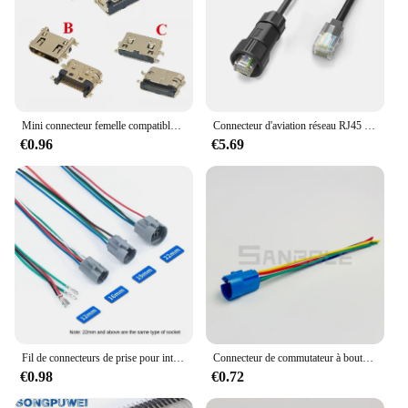
Mini connecteur femelle compatible HDMI, 5 pièces, SMD 19 broches 19P, refusion soudable, Surface à Angle droit, PCB Rohs, prise
Connecteur d'aviation réseau RJ45 M19, carte d'échange, prise de Signal, Interface étanche Rj45, 500v, 8 broches, prise à tête en cristal IP68
€0.96
€5.69
Fil de connecteurs de prise pour interrupteur à bouton-poussoir en métal, connecteur uniquement, 12mm, 16mm, 19mm, 22mm, 25mm, 30mm
Connecteur de commutateur à bouton-poussoir en métal avec fil pour lampe LED de réinitialisation ou de verrouillage de 16mm 19mm 22mm (connecteur uniquement)
€0.98
€0.72