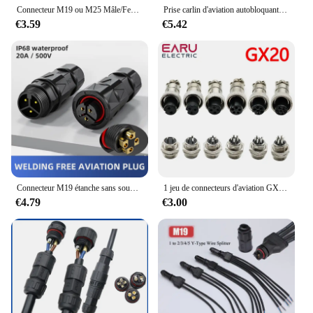
Connecteur M19 ou M25 Mâle/Femelle à 3 Broches pour Xenon 300-1000W 1200-1400W, Câble d'Alimentation pour Micro Onduleur
Prise carlin d'aviation autobloquante M19 étanche IP68 2 3 4 broches connecteur de panneau mâle femelle connecteur d'alimentation LED certifié UL/TUV
€3.59
€5.42
Connecteur M19 étanche sans soudure 500V 20A 2 3 4 broches, prise d'aviation industrielle mâle femelle, connecteurs de fil de verrouillage à vis d'accueil
1 jeu de connecteurs d'aviation GX20, connecteur circulaire 2 3 4 5 6 7 8 9 10 12 13 14 15 broches M19 19mm, fil de câble mâle femelle
€4.79
€3.00