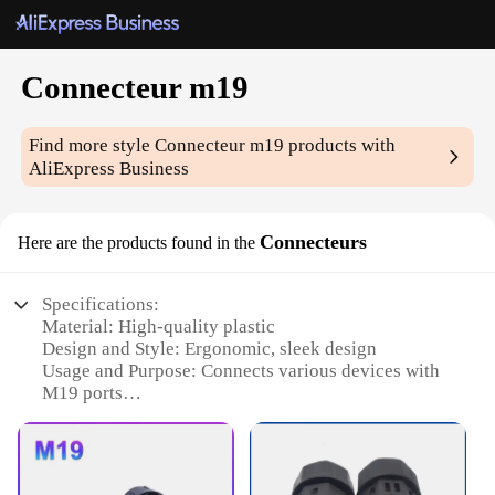
Connecteur m19
Find more style
Connecteur m19
products with
AliExpress Business
Connecteurs
Here are the products found in the
Specifications:
Material: High-quality plastic
Design and Style: Ergonomic, sleek design
Usage and Purpose: Connects various devices with
M19 ports
Performance and Property: Durable, reliable
connections
Parts and Accessories: Comes as a set, ready for
immediate use