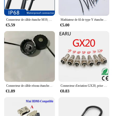
Connecteur de câble étanche M19, 2 broches, 3 broches, 4 broches, 5 broches, 7-10.5mm, sans soudure IP68, connecteurs de fil électrique industriel, boîte de rangement extérieure
Mathiateur de fil de type Y étanche, connecteur de câble de verrouillage à vis M19, budgétaire, lumière LED, extérieur, 2 broches, IP67, 1 à 2, 3, 4/5
€5.59
€5.00
Connecteur de câble réseau étanche M19 RJ45, panneau avant blindé IP68, prise femelle filetée, extrémité mâle w, port réseau
Connecteur d'aviation GX20, prise circulaire, fil de câble, mâle, femelle, 2, 3, 4, 5, 6, 7, 8, 9, 10, 12, 13, 14, 15 broches, M19, 19mm, 1 jeu
€1.89
€0.83