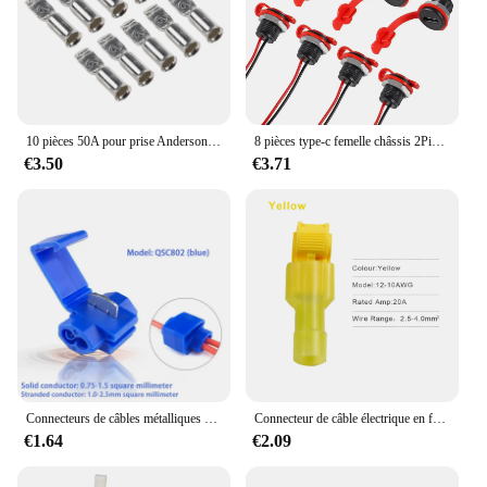
10 pièces 50A pour prise Anderson Contacts broches cosses bornes pour connecteurs 50 ampères 12AWG prise d'aviation de puissance circulaire
8 pièces type-c femelle châssis 2Pin type-c femelle prise connecteur étanche Jack femelle Port de charge 3A USB-C chargeur prise
€3.50
€3.71
Connecteurs de câbles métalliques Scotch Lock, bornes d'épissure rapide électriques à sertir Non destructifs sans rupture de ligne AWG 22-18, 10 à 50 pièces
Connecteur de câble électrique en forme de T, 40 pièces (20 ensembles), verrouillage à épissure rapide, Terminal de fil à sertir, connecteurs de fil électrique
€1.64
€2.09