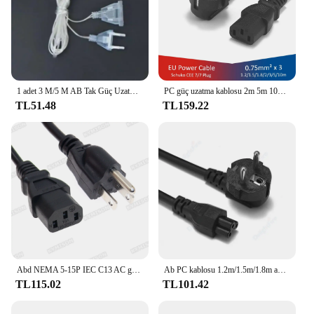
1 adet 3 M/5 M AB Tak Güç Uzatma Kablosu Şeffaf Led Işık Dize Uzatma Kablosu Parti Dize Işık
PC güç uzatma kablosu 2m 5m 10m Schuko ab tak IEC C13 güç uzatma kablosu projektör PC bilgisayar monitör yazıcı Sony PS4
TL51.48
TL159.22
Abd NEMA 5-15P IEC C13 AC güç kablosu, bilgisayar için amerikan standart üç fiş C13 uzatma kablosu 0.3m 18AWG
Ab PC kablosu 1.2m/1.5m/1.8m ab AC güç kablosu kablosu dizüstü güç kablosu HP Dell Lenovo Sony Notebook LG TV
TL115.02
TL101.42