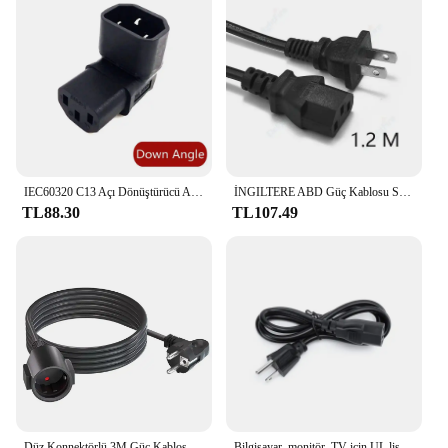
IEC60320 C13 Açı Dönüştürücü Açı Uzatma Kablosu C13 ila C14 PDU Açı Güç Kabloları Erkek Kadın AC Güç Kablosu 10A 250 V
İNGILTERE ABD Güç Kablosu Su Isıtıcısı Ana IEC C13 Uzatın Güç Kablosu 1.5 m 5ft 18AWG Masaüstü PC Bilgisayar Monitörü 3D Yazıcı LCD TV
TL88.30
TL107.49
Düz Konnektörlü 3M Güç Kablosu Uzatma Kablosu Koruyucu Kontak Güç Kablosu Uzatma, Avrupa standardı 16A/250V 1.5 mm2
Bilgisayar, monitör, TV için UL listelenen 3 Prong AC güç kablosu 3ft-10ft, herhangi bir 3 Pin AC güç bağlantısı ile çalışır