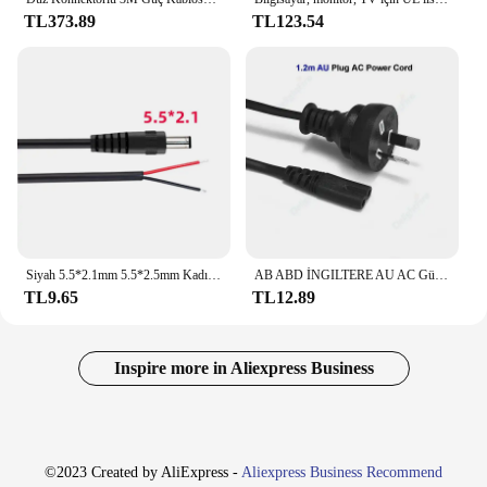
TL373.89
TL123.54
Siyah 5.5*2.1mm 5.5*2.5mm Kadın Erkek DC güç kablosu LCD LED Veri Hattı 4.0*1.7/3.5*1.35mm Monitör Uzatma Kablosu Güç Kablosu 25 cm
AB ABD İNGILTERE AU AC Güç Kablosu Şekil 8 C7 Güç Kaynağı Uzatma Kablosu 1.2/1.5/1.8 m Bilgisayar Dizüstü Yönlendirici LCD TV Radyo PSP 3 4
TL9.65
TL12.89
Inspire more in Aliexpress Business
©2023 Created by AliExpress -
Aliexpress Business Recommend