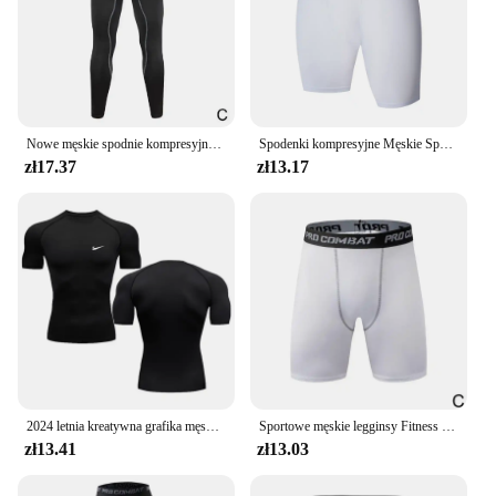
Nowe męskie spodnie kompresyjne męskie rajstopy leginsy do biegania na trening Sport Fitness szybkie suche dopasowanie Joggings spodnie do ćwiczenia
Spodenki kompresyjne Męskie Spandex Spodenki sportowe Legginsy do koszykówki Trening sportowy Bieganie Wydajność Bielizna basenowa
zł17.37
zł13.17
2024 letnia kreatywna grafika męska koszulka kompresyjna do biegania z krótkim rękawem obcisła koszulka do ćwiczeń Fitness dres do joggingu
Sportowe męskie legginsy Fitness elastyczne rajstopy uciskowe szybkie suszenie do biegania na trening Stretch pięciopunktowe szorty
zł13.41
zł13.03