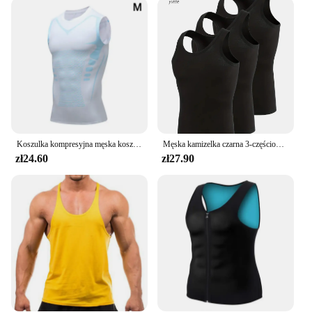
your fitness journey, the Compression Vest Tops
cater to a wide range of individuals. Available in
multiple sizes and sets, these tank tops are designed
to fit both men and women. The compression vest's
lightweight construction ensures that it can be worn
comfortably underneath any athletic attire, making
it an essential piece for your workout gear. The
sleek design and versatile fit make it suitable for
various activities, from yoga to weightlifting, and
everything in between.
Koszulka kompresyjna męska koszulka na siłownię bez rękawów szybkoschnący nadruk odzież sportowa męska Fitness kamizelka do kulturystyki treningowy top umięśniony
Męska kamizelka czarna 3-częściowa Oddychająca, szybkoschnąca kamizelka sportowa z włókna poliestrowego Nadaje się do biegania i treningu na siłowni Casualowa koszula z okrągłym dekoltem w czystym kolorze
zł24.60
zł27.90
**Adaptive Scenarios and Comfort**
The Compression Vest Tops are not just about
performance; they are also about comfort. The
breathable fabric keeps you cool during intense
workouts, while the moisture-wicking properties
help to keep you dry. The ergonomic design ensures
that the vest stays in place, providing constant
support without any shifting or rolling. Whether
you're participating in a marathon, hitting the gym,
or engaging in any physical activity, these tank tops
are designed to keep up with your active lifestyle.