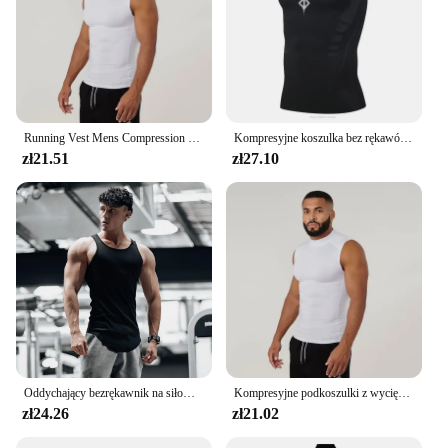
Running Vest Mens Compression Cut off Tank Tops Muscle Fitness Clothes Sports Sleeveless Shirt Elastic Gym Bodybuilding Singlets
Kompresyjne koszulka bez rękawów męskie siłownia kamizelka sportowa do koszykówki Manga ciasna siatka szybkoschnąca, oddychająca letnia męska
zł21.51
zł27.10
Oddychający bezrękawnik na siłownię męski, kamizelka Fitness do biegania, czarny podkoszulek, koszulka bez rękawów, Top gimnastyczny, męski, M-3XL
Kompresyjne podkoszulki z wycięciem Mięśnie Męskie ubrania fitness Solidna sportowa koszulka bez rękawów Wysoki dekolt Elastyczna kamizelka do kulturystyki na siłownię
zł24.26
zł21.02