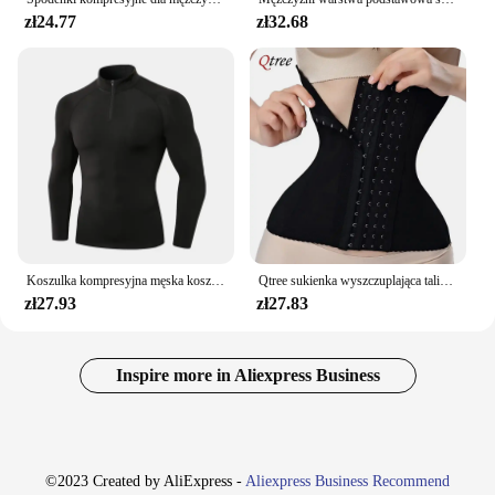
zł24.77
zł32.68
Koszulka kompresyjna męska koszulka do biegania z długim rękawem odzież gimnastyczna jesienna obcisła koszulka polo Fitness szybkoschnąca koszulka do kulturystyki mięśni
Qtree sukienka wyszczuplająca talia trener pas bielizna modelująca kobiety wyszczuplający brzuch urządzenie do modelowania sylwetki pas kompresyjny tłuszczu pasy mocny gorset z haczykiem
zł27.93
zł27.83
Inspire more in Aliexpress Business
©2023 Created by AliExpress -
Aliexpress Business Recommend