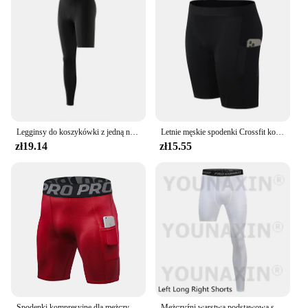
Legginsy do koszykówki z jedną nogawką Męskie spodnie kompresyjne Legginsy do koszykówki Długie spodnie Trening sportowy Rajstopy do biegania Spodnie do fitnessu
Letnie męskie spodenki Crossfit kompresyjne spodenki gimnastyczne do biegania szybkoschnące spodenki do koszykówki Fitness męskie rajstopy treningowe odzież gimnastyczna
zł19.14
zł15.55
Spodenki kompresyjne dla mężczyzn z kieszeniami Spodenki ze spandeksu Męskie sportowe krótkie spodenki kompresyjne Bielizna treningowa Męskie sportowe spodenki do biegania
Mężczyźni warstwa podstawowa spodnie do ćwiczeń kompresja bieganie mocno Sport przycięte jedna noga legginsy koszykówka piłka nożna spodnie sportowe do jogi