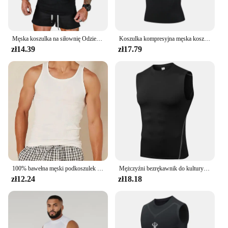
Męska koszulka na siłownię Odzież letnia Szybkoschnąca kamizelka Amerykańska koszykówka Sportowe koszulki bez rękawów Fitness Topy treningowe dla mężczyzn
Koszulka kompresyjna męska koszulka na siłownię bez rękawów szybkoschnący nadruk odzież sportowa męska Fitness kamizelka do kulturystyki treningowy top umięśniony
zł14.39
zł17.79
100% bawełna męski podkoszulek podkoszulek bawełniany wyszczuplający urządzenie do modelowania sylwetki kamizelka treningowa Abs brzuch kontrola brzucha podstawowa koszula kompresyjna
Mężczyźni bezrękawnik do kulturystyki szybkoschnący odzież męska do koszykówki koszulka na siłownie koszulka bez rękawów kompresji kamizelka Fitness
zł12.24
zł18.18