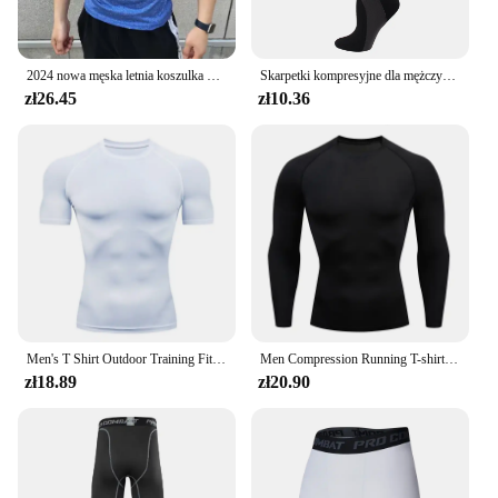
2024 nowa męska letnia koszulka Fitness z krótkim rękawem do biegania sportowa kompresyjna koszulka treningowa codzienna wysokiej jakości odzież
Skarpetki kompresyjne dla mężczyzn i kobiet Medyczne skarpety sportowe Altetyczne są najlepsze do biegania w podróży na rowerze
zł26.45
zł10.36
Men's T Shirt Outdoor Training Fitness Gym Jogging Running Sweatshirt Bat/-Man Compression Shirts Tight Elastic Breathable
Men Compression Running T-shirt Fitness Tight Long Sleeve Sport Shirts Training Jogging Tops Gym Sportswear Dry Fit Rashgard
zł18.89
zł20.90