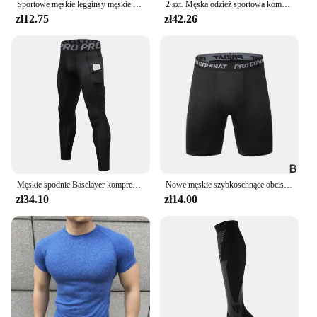
Sportowe męskie legginsy męskie spodnie do fitnessu elastyczne rajstopy uciskowe spodenki do biegania na trening szybkoschnące spodenki
2 szt. Męska odzież sportowa kompresyjna garnitur siłownia obcisłe zestawy do jogi trening Jogging MMA Fitness koszulka sportowa + spodnie dres zestaw do biegania
zł12.75
zł42.26
Męskie spodnie Baselayer kompresyjne legginsy do biegania legginsy z etui na telefon
Nowe męskie szybkoschnące obcisłe szorty elastyczne spodnie treningowe legginsy uciskowe męskie spodenki do biegania wygodnego czarnego szarości
zł34.10
zł14.00