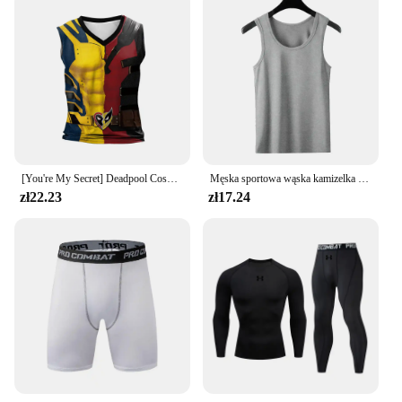
[You're My Secret] Deadpool Cosplay Wolverine Cosplay Superhero Printed Vest Comic Compression Workout Bodybuilding Tank Tops
Męska sportowa wąska kamizelka letnia oddychająca bez rękawów wokół szyi ćwiczenia gimnastyczne podkoszulek do biegania męskie sportowe koszulki fitness podkoszulek
zł22.23
zł17.24