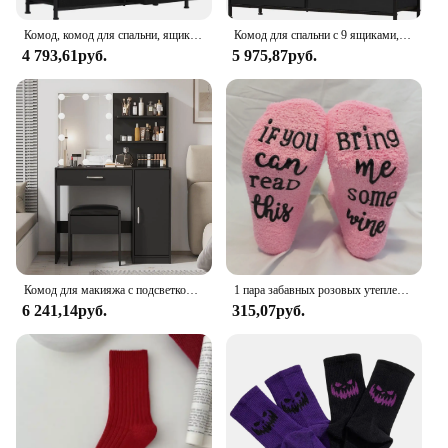
Комод, комод для спальни, ящик-органайзер, ящики для хранения, тканевая башня для хранения с 8 ящиками
Комод для спальни с 9 ящиками, органайзер для тканевого шкафа, комод для ткани с металлической рамой и деревянной настольной башней для хранения
4 793,61руб.
5 975,87руб.
Комод для макияжа с подсветкой, туалетный столик с зеркалом и подсветкой, большой ящик и двухъярусный шкаф для хранения вещей, белый/черный
1 пара забавных розовых утепленных женских носков с надписью «Если вы можете прочитать это, принесите мне немного вина», мягкая и удобная грелка
6 241,14руб.
315,07руб.