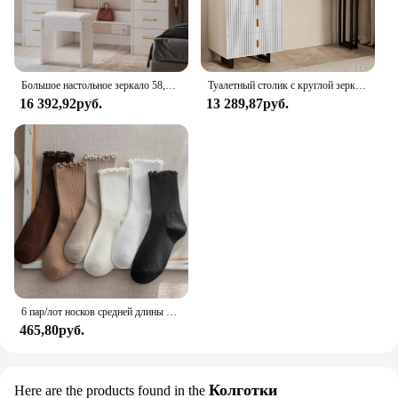
Большое настольное зеркало 58,3 дюйма;, туалетный столик для макияжа с 10 светодиодной подсветкой, 8 металлическими выдвижными ящиками и 2 шкафами, белый
Туалетный столик с круглой зеркалом и местом для хранения, 5 ящиков и 3 режима освещения, белый
16 392,92руб.
13 289,87руб.
6 пар/лот носков средней длины с рюшами, женские дышащие однотонные носки, весенне-осенние удобные впитывающие пот носки для девочек
465,80руб.
Колготки
Here are the products found in the