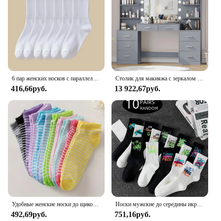
6 пар женских носков с параллельными полосками, модные универсальные носки с героями мультфильмов «Любовь», мягкие и удобные повседневные и дышащие носки
Столик для макияжа с зеркалом и подсветкой, столик для туалетного столика с удлинителем, большой ящик и шесть открытых комодов для хранения, туалетный столик
416,66руб.
13 922,67руб.
Удобные женские носки до щиколотки 10 пар: принты в виде сердечек и полосок, прочная трикотажная ткань-идеальный подарок
Носки мужские до середины икры, 10 пар, в случайном стиле, с граффити, универсальный и повседневный спортивный стиль, мягкие и удобные
492,69руб.
751,16руб.