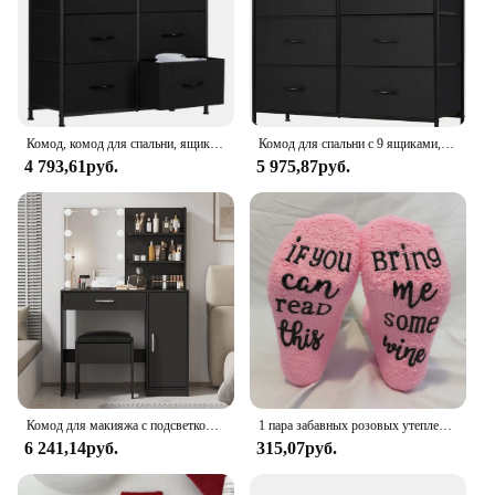
The sets available for sale are not just a purchase;
they're an investment in comfort and style that will
last through the seasons.
Комод, комод для спальни, ящик-органайзер, ящики для хранения, тканевая башня для хранения с 8 ящиками
Комод для спальни с 9 ящиками, органайзер для тканевого шкафа, комод для ткани с металлической рамой и деревянной настольной башней для хранения
4 793,61руб.
5 975,87руб.
Комод для макияжа с подсветкой, туалетный столик с зеркалом и подсветкой, большой ящик и двухъярусный шкаф для хранения вещей, белый/черный
1 пара забавных розовых утепленных женских носков с надписью «Если вы можете прочитать это, принесите мне немного вина», мягкая и удобная грелка
6 241,14руб.
315,07руб.