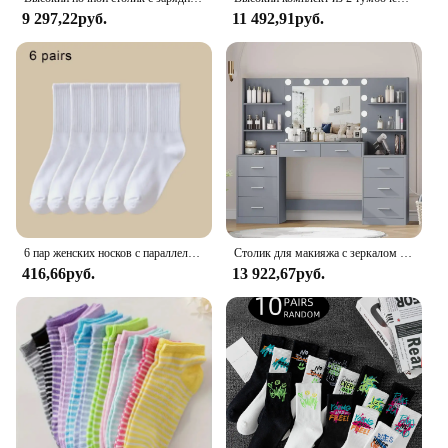
9 297,22руб.
11 492,91руб.
6 пар женских носков с параллельными полосками, модные универсальные носки с героями мультфильмов «Любовь», мягкие и удобные повседневные и дышащие носки
Столик для макияжа с зеркалом и подсветкой, столик для туалетного столика с удлинителем, большой ящик и шесть открытых комодов для хранения, туалетный столик
416,66руб.
13 922,67руб.