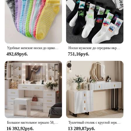
Удобные женские носки до щиколотки 10 пар: принты в виде сердечек и полосок, прочная трикотажная ткань-идеальный подарок
Носки мужские до середины икры, 10 пар, в случайном стиле, с граффити, универсальный и повседневный спортивный стиль, мягкие и удобные
492,69руб.
751,16руб.
Большое настольное зеркало 58,3 дюйма;, туалетный столик для макияжа с 10 светодиодной подсветкой, 8 металлическими выдвижными ящиками и 2 шкафами, белый
Туалетный столик с круглой зеркалом и местом для хранения, 5 ящиков и 3 режима освещения, белый
16 392,92руб.
13 289,87руб.