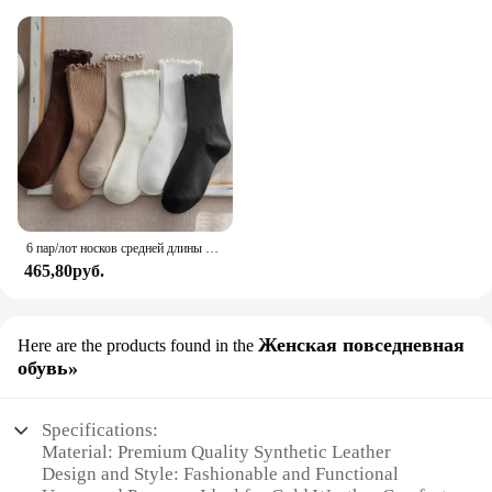
6 пар/лот носков средней длины с рюшами, женские дышащие однотонные носки, весенне-осенние удобные впитывающие пот носки для девочек
465,80руб.
Женская повседневная
Here are the products found in the
обувь»
Specifications:
Material: Premium Quality Synthetic Leather
Design and Style: Fashionable and Functional