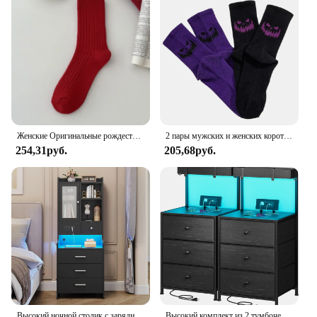
Женские Оригинальные рождественские и новогодние красные носки для девочек, модные полосатые повседневные осенне-зимние носки, Теплый Комфорт
2 пары мужских и женских коротких носков, черные и фиолетовые, на Хэллоуин, удобные, дышащие, влагоотводящие
254,31руб.
205,68руб.
Высокий ночной столик с зарядной станцией, серый ночной стенд с ящиками и полками, прикроватный столик с стеклянной дверью
Высокий комплект из 2 тумбочек с зарядной станцией и светодиодными лампочками, тумбочка с 3 ящиками и полками, прикроватный столик с USB-портами