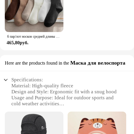
6 пар/лот носков средней длины с рюшами, женские дышащие однотонные носки, весенне-осенние удобные впитывающие пот носки для девочек
465,80руб.
Маска для велоспорта
Here are the products found in the
Specifications:
Material: High-quality fleece
Design and Style: Ergonomic fit with a snug hood
Usage and Purpose: Ideal for outdoor sports and
cold weather activities
Performance and Property: Moisture-wicking and
breathable
Parts and Accessories: Includes a mask for added
protection
Applicable People: Suitable for cyclists and other