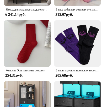
Комод для макияжа с подсветкой, туалетный столик с зеркалом и подсветкой, большой ящик и двухъярусный шкаф для хранения вещей, белый/черный
1 пара забавных розовых утепленных женских носков с надписью «Если вы можете прочитать это, принесите мне немного вина», мягкая и удобная грелка
6 241,14руб.
315,07руб.
Женские Оригинальные рождественские и новогодние красные носки для девочек, модные полосатые повседневные осенне-зимние носки, Теплый Комфорт
2 пары мужских и женских коротких носков, черные и фиолетовые, на Хэллоуин, удобные, дышащие, влагоотводящие
254,31руб.
205,68руб.