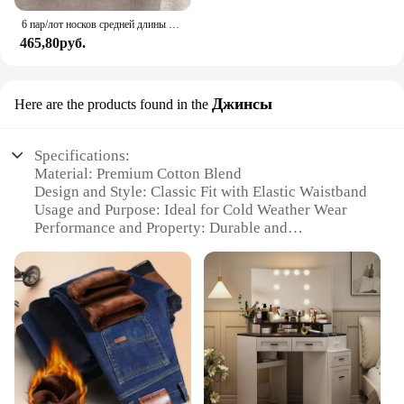
6 пар/лот носков средней длины с рюшами, женские дышащие однотонные носки, весенне-осенние удобные впитывающие пот носки для девочек
465,80руб.
Джинсы
Here are the products found in the
Specifications:
Material: Premium Cotton Blend
Design and Style: Classic Fit with Elastic Waistband
Usage and Purpose: Ideal for Cold Weather Wear
Performance and Property: Durable and
Comfortable
Shape or Size or Weight or Quantity: Available in
Various Sizes and Colors
Parts and Accessories: None
Features:
|Vendors|
**Comfort Meets Durability**