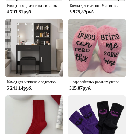
Комод, комод для спальни, ящик-органайзер, ящики для хранения, тканевая башня для хранения с 8 ящиками
Комод для спальни с 9 ящиками, органайзер для тканевого шкафа, комод для ткани с металлической рамой и деревянной настольной башней для хранения
4 793,61руб.
5 975,87руб.
Комод для макияжа с подсветкой, туалетный столик с зеркалом и подсветкой, большой ящик и двухъярусный шкаф для хранения вещей, белый/черный
1 пара забавных розовых утепленных женских носков с надписью «Если вы можете прочитать это, принесите мне немного вина», мягкая и удобная грелка
6 241,14руб.
315,07руб.