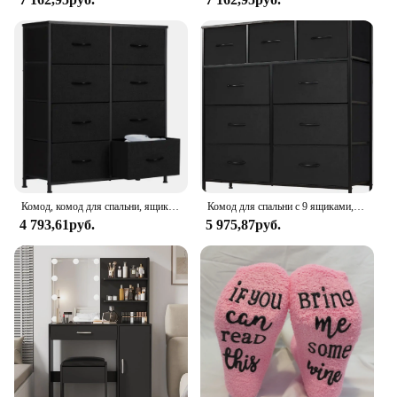
versatile choice for the whole family. The
lightweight and breathable material ensures that
you stay comfortable even during the most active of
days. Whether you're a vendor, a supplier, or a
customer looking for wholesale options, these tights
are an excellent choice for sale, providing comfort
and warmth to those who need it most.
Комод, комод для спальни, ящик-органайзер, ящики для хранения, тканевая башня для хранения с 8 ящиками
Комод для спальни с 9 ящиками, органайзер для тканевого шкафа, комод для ткани с металлической рамой и деревянной настольной башней для хранения
4 793,61руб.
5 975,87руб.