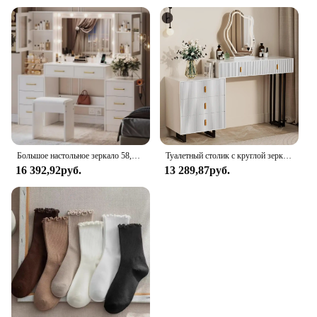
Большое настольное зеркало 58,3 дюйма;, туалетный столик для макияжа с 10 светодиодной подсветкой, 8 металлическими выдвижными ящиками и 2 шкафами, белый
Туалетный столик с круглой зеркалом и местом для хранения, 5 ящиков и 3 режима освещения, белый
16 392,92руб.
13 289,87руб.