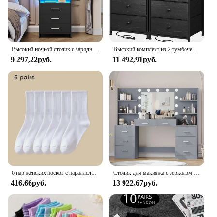
Высокий ночной столик с зарядной станцией, серый ночной стенд с ящиками и полками, прикроватный столик с стеклянной дверью
Высокий комплект из 2 тумбочек с зарядной станцией и светодиодными лампочками, тумбочка с 3 ящиками и полками, прикроватный столик с USB-портами
9 297,22руб.
11 492,91руб.
6 пар женских носков с параллельными полосками, модные универсальные носки с героями мультфильмов «Любовь», мягкие и удобные повседневные и дышащие носки
Столик для макияжа с зеркалом и подсветкой, столик для туалетного столика с удлинителем, большой ящик и шесть открытых комодов для хранения, туалетный столик
416,66руб.
13 922,67руб.