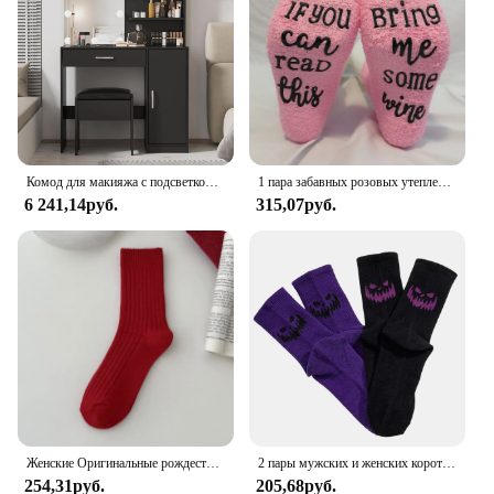
Комод для макияжа с подсветкой, туалетный столик с зеркалом и подсветкой, большой ящик и двухъярусный шкаф для хранения вещей, белый/черный
1 пара забавных розовых утепленных женских носков с надписью «Если вы можете прочитать это, принесите мне немного вина», мягкая и удобная грелка
6 241,14руб.
315,07руб.
Женские Оригинальные рождественские и новогодние красные носки для девочек, модные полосатые повседневные осенне-зимние носки, Теплый Комфорт
2 пары мужских и женских коротких носков, черные и фиолетовые, на Хэллоуин, удобные, дышащие, влагоотводящие
254,31руб.
205,68руб.