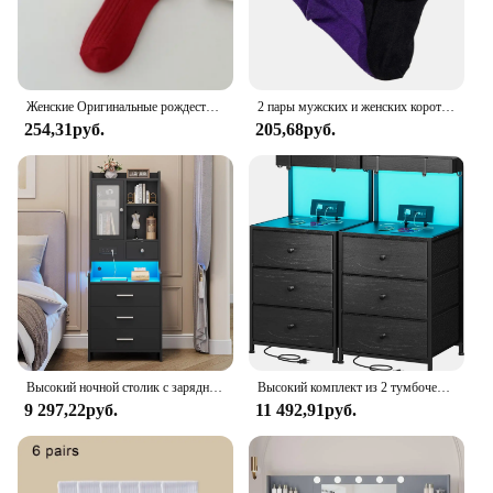
Женские Оригинальные рождественские и новогодние красные носки для девочек, модные полосатые повседневные осенне-зимние носки, Теплый Комфорт
2 пары мужских и женских коротких носков, черные и фиолетовые, на Хэллоуин, удобные, дышащие, влагоотводящие
254,31руб.
205,68руб.
Высокий ночной столик с зарядной станцией, серый ночной стенд с ящиками и полками, прикроватный столик с стеклянной дверью
Высокий комплект из 2 тумбочек с зарядной станцией и светодиодными лампочками, тумбочка с 3 ящиками и полками, прикроватный столик с USB-портами
9 297,22руб.
11 492,91руб.