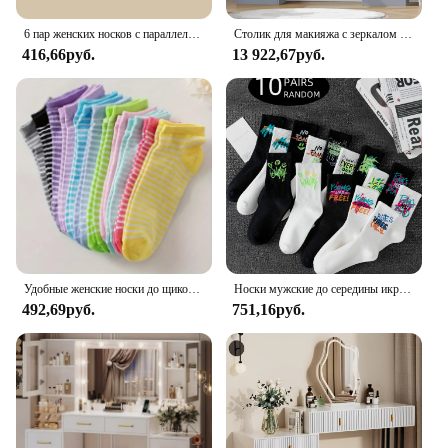
6 пар женских носков с параллельными полосками, модные универсальные носки с героями мультфильмов «Любовь», мягкие и удобные повседневные и дышащие носки
Столик для макияжа с зеркалом и подсветкой, столик для туалетного столика с удлинителем, большой ящик и шесть открытых комодов для хранения, туалетный столик
416,66руб.
13 922,67руб.
Удобные женские носки до щиколотки 10 пар: принты в виде сердечек и полосок, прочная трикотажная ткань-идеальный подарок
Носки мужские до середины икры, 10 пар, в случайном стиле, с граффити, универсальный и повседневный спортивный стиль, мягкие и удобные
492,69руб.
751,16руб.