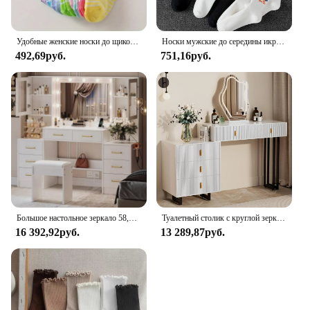
Удобные женские носки до щиколотки 10 пар: принты в виде сердечек и полосок, прочная трикотажная ткань-идеальный подарок
Носки мужские до середины икры, 10 пар, в случайном стиле, с граффити, универсальный и повседневный спортивный стиль, мягкие и удобные
492,69руб.
751,16руб.
Большое настольное зеркало 58,3 дюйма;, туалетный столик для макияжа с 10 светодиодной подсветкой, 8 металлическими выдвижными ящиками и 2 шкафами, белый
Туалетный столик с круглой зеркалом и местом для хранения, 5 ящиков и 3 режима освещения, белый
16 392,92руб.
13 289,87руб.