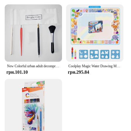
New Colorful urban adult decompression scratch painting toy night DIY hand-painted creative birthday gift Home decoration M043
Coolplay Magic Water Drawing Mat Coloring Doodle Mat with Magic Pens Іграшки Монтессорі Дошка для малювання Розвиваючі іграшки для дітей
грн.101.10
грн.295.84