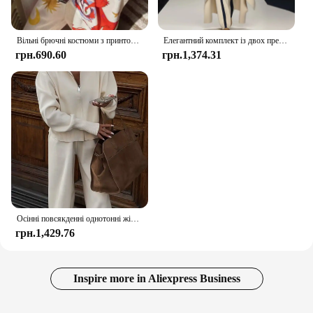
Вільні брючні костюми з принтом у тропічному стилі. Жіночі шикарні сорочки з довгими рукавами з лацканами. Барвисті комплекти штанів. Жіноче повсякденне пляжне вбрання.
Елегантний комплект із двох предметів із кольоровими блоками Модні зимові жіночі костюми нестандартної форми Вільна водолазка Плащ Топ + довгі штани
грн.690.60
грн.1,374.31
Осінні повсякденні однотонні жіночі комплекти на блискавці Модні спортивні костюми з довгими рукавами 2024 Нові універсальні жіночі костюми для приміських поїздок
грн.1,429.76
Inspire more in Aliexpress Business