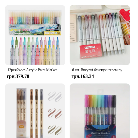
12pcs/24pcs Acrylic Paint Marker Set with 24 colored inks suitable for rock painting, glass, wood, black paper, scrapbook crafts
6 шт. Висувні блискучі гелеві ручки, що стираються, 0,7 мм, кольорові естетичні ручки з тонкою точкою для журналювання, домашнього шкільного канцелярського приладдя
грн.379.78
грн.163.34