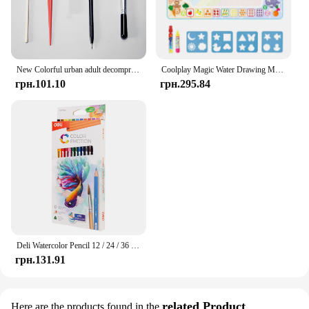
New Colorful urban adult decompression scratch painting toy night DIY hand-painted creative birthday gift Home decoration M043
Coolplay Magic Water Drawing Mat Coloring Doodle Mat with Magic Pens Іграшки Монтессорі Дошка для малювання Розвиваючі іграшки для дітей
грн.101.10
грн.295.84
Deli Watercolor Pencil 12 / 24 / 36 Color Drawing Pen Art Set Children Kids Painting Sketching Water Color Pencil Kit
грн.131.91
related Product
Here are the products found in the