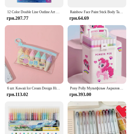
12 Color Double Line Outline Art Pen Marker Pen DIY Graffiti Outline Marker Pen Highlighter Scrapbook Bullet Diary Poster Card
Rainbow Face Paint Stick Body Tattoo Colored Pigment Pen Fluorescent Crayon Washable Adult Kid Party Favors Makeup Cosmetic Tool
грн.207.77
грн.64.69
6 шт. Kawaii Ice Cream Design Highlighters Барвисті маркери для студентів і художників, які пишуть, малювання, розфарбувати та офісного використання
Pony Polly Мультфільм Акриловий маркер Студент Спеціальний пензель можна складати Кольоровий непроникний Doodle Pen Акварельна ручка Надіслати наклейки
грн.113.02
грн.393.00