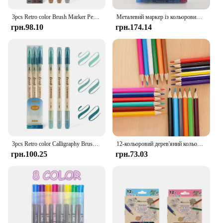
3pcs Retro color Brush Marker Pens Set Soft Brush Calligraphy Dual side Fine Liner Lettering Blendable Watercolor Art Drawing
Металевий маркер із кольоровим контуром 8/12, надхвиляста подвійна ручка, яка використовується як блискуча ручка для вітальних листівок, ручок для рукоділля
грн.98.10
грн.174.14
3pcs Retro color Calligraphy Brush Pen Set DIY Scrapbooking Crafts Soft Tip Dual side Fine Liner Art Lettering Drawing Markers
12-кольоровий дерев'яний кольоровий набір, нетоксичний стандартний короткий олівець для малювання HB, інструмент для малювання, канцтовари, шкільне приладдя
грн.100.25
грн.73.03