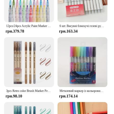
12pcs/24pcs Acrylic Paint Marker Set with 24 colored inks suitable for rock painting, glass, wood, black paper, scrapbook crafts
6 шт. Висувні блискучі гелеві ручки, що стираються, 0,7 мм, кольорові естетичні ручки з тонкою точкою для журналювання, домашнього шкільного канцелярського приладдя
грн.379.78
грн.163.34
3pcs Retro color Brush Marker Pens Set Soft Brush Calligraphy Dual side Fine Liner Lettering Blendable Watercolor Art Drawing
Металевий маркер із кольоровим контуром 8/12, надхвиляста подвійна ручка, яка використовується як блискуча ручка для вітальних листівок, ручок для рукоділля
грн.98.10
грн.174.14