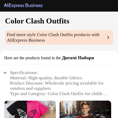
Color Clash Outfits
Find more style
Color Clash Outfits
products with
AliExpress Business
Дитячі Набори
Here are the products found in the
Specifications:
Material: High-quality, durable fabrics
Product Discount: Wholesale pricing available for
vendors and suppliers
Type and Category: Color Clash Outfits for children
Design and Style: Vibrant, trendy, and unique color
combinations
Usage and Purpose: Ideal for everyday wear or
special occasions