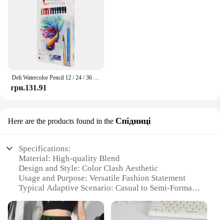
Deli Watercolor Pencil 12 / 24 / 36 Color Drawing Pen Art Set Children Kids Painting Sketching Water Color Pencil Kit
грн.131.91
Спідниці
Here are the products found in the
Specifications:
Material: High-quality Blend
Design and Style: Color Clash Aesthetic
Usage and Purpose: Versatile Fashion Statement
Typical Adaptive Scenario: Casual to Semi-Formal
Events
Shape or Size or Weight or Quantity: Available in
Various Sizes and Quantities