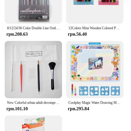
8/12/24/36 Color Double Line Outline Art Marker Pen For DIY Scrapbook Poster Cards Painting Drawing Graffiti Glitter Highlighter
12Colors Mini Wooden Colored Pencils Set Non Toxic HB Colorful Lead Standard Painting Sketching Pen Drawing Pencils for Children
грн.208.63
грн.56.40
New Colorful urban adult decompression scratch painting toy night DIY hand-painted creative birthday gift Home decoration M043
Coolplay Magic Water Drawing Mat Coloring Doodle Mat with Magic Pens Іграшки Монтессорі Дошка для малювання Розвиваючі іграшки для дітей
грн.101.10
грн.295.84