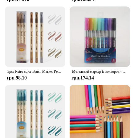
3pcs Retro color Brush Marker Pens Set Soft Brush Calligraphy Dual side Fine Liner Lettering Blendable Watercolor Art Drawing
Металевий маркер із кольоровим контуром 8/12, надхвиляста подвійна ручка, яка використовується як блискуча ручка для вітальних листівок, ручок для рукоділля
грн.98.10
грн.174.14