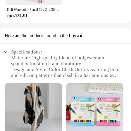
Deli Watercolor Pencil 12 / 24 / 36 Color Drawing Pen Art Set Children Kids Painting Sketching Water Color Pencil Kit
грн.131.91
Сукні
Here are the products found in the
Specifications:
Material: High-quality blend of polyester and
spandex for stretch and durability
Design and Style: Color Clash Outfits featuring bold
and vibrant patterns that clash in a harmonious way
Usage and Purpose: Ideal for fashion-forward
individuals looking to make a statement with their
attire
Type and Category: Versatile sets that can be worn
for various occasions, from casual outings to formal
events
Performance and Property: Comfortable fit with a
slight stretch to accommodate movement, ensuring
ease of wear