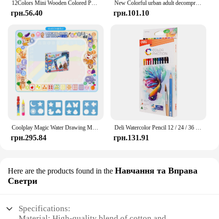
12Colors Mini Wooden Colored Pencils Set Non Toxic HB Colorful Lead Standard Painting Sketching Pen Drawing Pencils for Children
New Colorful urban adult decompression scratch painting toy night DIY hand-painted creative birthday gift Home decoration M043
грн.56.40
грн.101.10
Coolplay Magic Water Drawing Mat Coloring Doodle Mat with Magic Pens Іграшки Монтессорі Дошка для малювання Розвиваючі іграшки для дітей
Deli Watercolor Pencil 12 / 24 / 36 Color Drawing Pen Art Set Children Kids Painting Sketching Water Color Pencil Kit
грн.295.84
грн.131.91
Навчання та Вправа
Here are the products found in the
Светри
Specifications:
Material: High-quality blend of cotton and