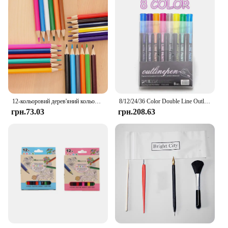
12-кольоровий дерев'яний кольоровий набір, нетоксичний стандартний короткий олівець для малювання HB, інструмент для малювання, канцтовари, шкільне приладдя
8/12/24/36 Color Double Line Outline Art Marker Pen For DIY Scrapbook Poster Cards Painting Drawing Graffiti Glitter Highlighter
грн.73.03
грн.208.63