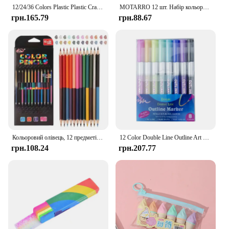
12/24/36 Colors Plastic Plastic Crayon Do Not Dirty Hands Washable Colored Crayon Erasable Peanut Shaped Oil Painting Stick
MOTARRO 12 шт. Набір кольорових олівців Акварельні олівці для малювання Шкільні офісні письмові канцелярські товари для малювання Ескізи Художнє приладдя
грн.165.79
грн.88.67
Кольоровий олівець, 12 предметів, набір для художнього малювання, подвійні головки, водорозчинний, 24-кольоровий олівець, трикутник, колода, дитячий ескіз, малюнок, приладдя для мистецтва
12 Color Double Line Outline Art Pen Marker Pen DIY Graffiti Outline Marker Pen Highlighter Scrapbook Bullet Diary Poster Card
грн.108.24
грн.207.77