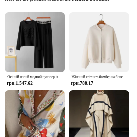
Осінній новий модний пуловер із тисненим візерунком, широкі брюки з круглим вирізом, комплект із двох частин, жіночий універсальний однотонний комплект штанів
Жіночий світшот-бомбер на блискавці в стилі ретро з 2 предметів TRAFZA + жіночий вільний оксамитовий брючний костюм із завищеною талією на шнурівці
грн.1,547.62
грн.788.17