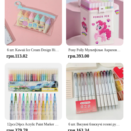
6 шт. Kawaii Ice Cream Design Highlighters Барвисті маркери для студентів і художників, які пишуть, малювання, розфарбувати та офісного використання
Pony Polly Мультфільм Акриловий маркер Студент Спеціальний пензель можна складати Кольоровий непроникний Doodle Pen Акварельна ручка Надіслати наклейки
грн.113.02
грн.393.00
12pcs/24pcs Acrylic Paint Marker Set with 24 colored inks suitable for rock painting, glass, wood, black paper, scrapbook crafts
6 шт. Висувні блискучі гелеві ручки, що стираються, 0,7 мм, кольорові естетичні ручки з тонкою точкою для журналювання, домашнього шкільного канцелярського приладдя
грн.379.78
грн.163.34