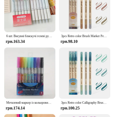
6 шт. Висувні блискучі гелеві ручки, що стираються, 0,7 мм, кольорові естетичні ручки з тонкою точкою для журналювання, домашнього шкільного канцелярського приладдя
3pcs Retro color Brush Marker Pens Set Soft Brush Calligraphy Dual side Fine Liner Lettering Blendable Watercolor Art Drawing
грн.163.34
грн.98.10
Металевий маркер із кольоровим контуром 8/12, надхвиляста подвійна ручка, яка використовується як блискуча ручка для вітальних листівок, ручок для рукоділля
3pcs Retro color Calligraphy Brush Pen Set DIY Scrapbooking Crafts Soft Tip Dual side Fine Liner Art Lettering Drawing Markers
грн.174.14
грн.100.25