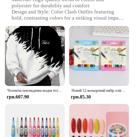
polyester for durability and comfort
Design and Style: Color Clash Outfits featuring
bold, contrasting colors for a striking visual impact
Usage and Purpose: Ideal for fashion-forward
individuals seeking to make a statement with their
attire
Type and Category: Wholesale sets available for
vendors and suppliers to showcase in their stores
Performance and Property: Designed to withstand
regular wear, ensuring longevity and style retention
Parts and Accessories: Comes as a complete set,
including top and bottom pieces for a coordinated
look
Чоловіча повсякденна модна толстовка з 3D-друком, чорно-білий кольоровий принт із змином, осінь і зима, щоденна толстовка для вуличної прогулянки
Новий 12-кольоровий набір олівців Жирні олівці для малювання Грифель для малювання з коробкою Ескізні дерев’яні олівці Шкільні приладдя для малювання Товари для учнів
Features:
грн.607.90
грн.85.30
**Eye-catching Fashion Statement**
Step into the world of fashion with our Color Clash
Outfits, a collection that's all about making a bold
statement. These outfits are not just about wearing
clothes; they're about expressing your unique style
and personality. The vibrant color combinations are