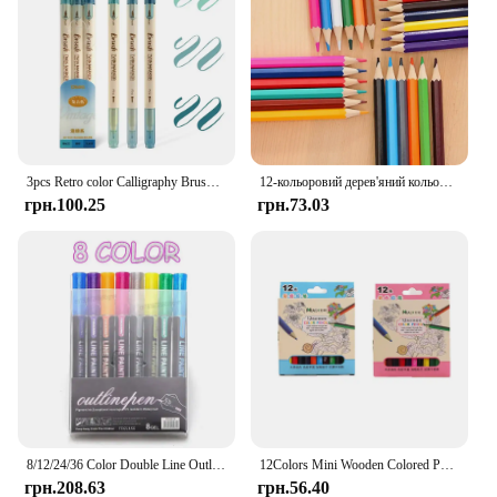
3pcs Retro color Calligraphy Brush Pen Set DIY Scrapbooking Crafts Soft Tip Dual side Fine Liner Art Lettering Drawing Markers
12-кольоровий дерев'яний кольоровий набір, нетоксичний стандартний короткий олівець для малювання HB, інструмент для малювання, канцтовари, шкільне приладдя
грн.100.25
грн.73.03
8/12/24/36 Color Double Line Outline Art Marker Pen For DIY Scrapbook Poster Cards Painting Drawing Graffiti Glitter Highlighter
12Colors Mini Wooden Colored Pencils Set Non Toxic HB Colorful Lead Standard Painting Sketching Pen Drawing Pencils for Children
грн.208.63
грн.56.40