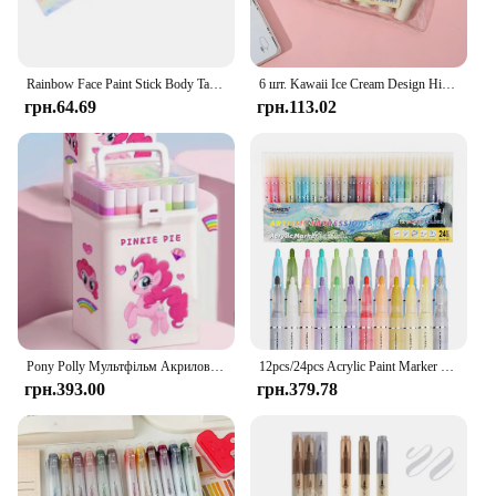
Rainbow Face Paint Stick Body Tattoo Colored Pigment Pen Fluorescent Crayon Washable Adult Kid Party Favors Makeup Cosmetic Tool
6 шт. Kawaii Ice Cream Design Highlighters Барвисті маркери для студентів і художників, які пишуть, малювання, розфарбувати та офісного використання
грн.64.69
грн.113.02
Pony Polly Мультфільм Акриловий маркер Студент Спеціальний пензель можна складати Кольоровий непроникний Doodle Pen Акварельна ручка Надіслати наклейки
12pcs/24pcs Acrylic Paint Marker Set with 24 colored inks suitable for rock painting, glass, wood, black paper, scrapbook crafts
грн.393.00
грн.379.78