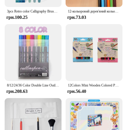
3pcs Retro color Calligraphy Brush Pen Set DIY Scrapbooking Crafts Soft Tip Dual side Fine Liner Art Lettering Drawing Markers
12-кольоровий дерев'яний кольоровий набір, нетоксичний стандартний короткий олівець для малювання HB, інструмент для малювання, канцтовари, шкільне приладдя
грн.100.25
грн.73.03
8/12/24/36 Color Double Line Outline Art Marker Pen For DIY Scrapbook Poster Cards Painting Drawing Graffiti Glitter Highlighter
12Colors Mini Wooden Colored Pencils Set Non Toxic HB Colorful Lead Standard Painting Sketching Pen Drawing Pencils for Children
грн.208.63
грн.56.40