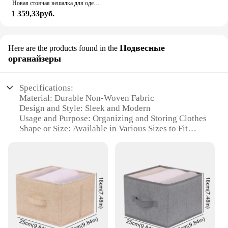
Новая стоячая вешалка для одежды, крючок, вешалка для домашней одежды, напольная стойка для хранения одежды в спальне, экономия места, вешалка для одежды, подставка
1 359,33руб.
Подвесные
Here are the products found in the
органайзеры
Specifications:
Material: Durable Non-Woven Fabric
Design and Style: Sleek and Modern
Usage and Purpose: Organizing and Storing Clothes
Shape or Size: Available in Various Sizes to Fit
Different Storage Needs
Performance and Property: Lightweight yet Sturdy
Parts and Accessories: Includes Hanging Hooks for
Easy Installation
Features:
|Wholesale|
**Optimized Closet Organization**