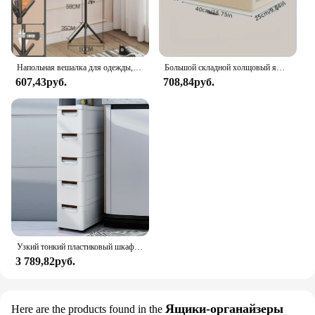
Напольная вешалка для одежды, в форме ветки дерева, с несколькими крючками, передвижная и удобная вешалка для пальто для дома, гостиной, для хранения одежды
Большой складной холщовый ящик для хранения с прозрачным окном — организация и хранение одежды Компактный органайзер для домашнего шкафа
607,43руб.
708,84руб.
Узкий тонкий пластиковый шкаф для хранения с 5 ящиками, ящик для хранения с 4 колесами, 5-уровневый ящик, комод, органайзер из белой ткани, шкаф
3 789,82руб.
Ящики-органайзеры
Here are the products found in the