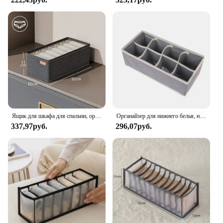
we offer a range of sizes and quantities to choose
from. Whether you're looking to declutter your
closet or need a complete overhaul, our Clothes
Organizer Storage Sets are tailored to fit your
lifestyle. The sets are designed to maximize space,
making it easier to find what you need and reducing
the time spent searching through your wardrobe.
With our sets, you can streamline your storage and
enjoy a more organized, stress-free environment.
Ящик для шкафа для спальни, органайзер для нижнего белья, носки, бюстгальтер, ящики для хранения одежды, шкаф, органайзер для одежды, брюки, носки, органайзер
Органайзер для нижнего белья, носков, бюстгальтера, брюк, шарфа, галстука, ящик для хранения, органайзеры для ящиков шкафа, складной чехол для органайзера нижнего белья
337,97руб.
296,07руб.