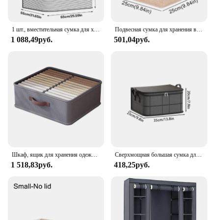
1 шт., вместительная сумка для хранения одежды, органайзер с усиленной ручкой для одеял, постельного белья, складная сумка для хранения на молнии
Подвесная сумка для хранения в гардеробе, промежуточный ящик, органайзер для одежды, складные полки для хранения, органайзер для шкафа
1 088,49руб.
501,04руб.
Шкаф, ящик для хранения одежды, органайзер для брюк, свитера, складной шкаф, органайзер для хранения нижнего белья, носков, ящики, разделительные коробки
Сверхмощная большая сумка для хранения одежды. Дорожная сумка в общежитии колледжа. Упаковочные принадлежности. Мешок для перемещения. Мешок для пыли можно использовать повторно.
1 518,83руб.
418,25руб.