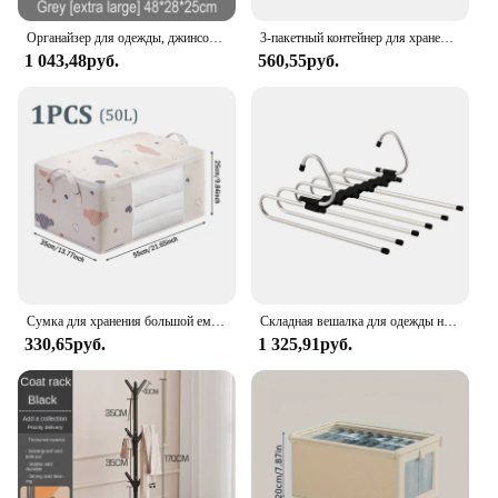
Органайзер для одежды, джинсов, свитеров, футболок
3-пакетный контейнер для хранения под кроватью, органайзер, большая вместимость, ящик для хранения одежды под кроватью, складная сумка для хранения с прозрачным окном
1 043,48руб.
560,55руб.
Сумка для хранения большой емкости, 4/2/1 шт., одеяло, влагостойкий пыленепроницаемый органайзер, пуховое одеяло, сортировочные сумки, сумка для багажа
Складная вешалка для одежды не занимает места, многофункциональный инструмент для хранения, многослойный складной ящик Вешалка для брюк
330,65руб.
1 325,91руб.