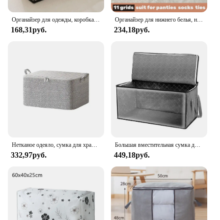
Органайзер для одежды, коробка для хранения брюк, одежды, джинсов, шкаф, шкаф, организация, органайзер для нижнего белья, бюстгальтеров, носков, ящик, шкаф
Органайзер для нижнего белья, носков, бюстгальтера, брюк, шарфа, галстука, ящик для хранения джинсов, органайзер для одежды, разделители для ящиков, органайзер для одежды
168,31руб.
234,18руб.
Нетканое одеяло, сумка для хранения с крышками, складная Одежда на молнии, стеганое одеяло, вместительная Пыленепроницаемая сумка для организации
Большая вместительная сумка для хранения одежды, нетканая складная сумка для хранения одеял с крышками, органайзер для одежды на молнии, сортировочная коробка
332,97руб.
449,18руб.