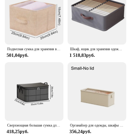
Подвесная сумка для хранения в гардеробе, промежуточный ящик, органайзер для одежды, складные полки для хранения, органайзер для шкафа
Шкаф, ящик для хранения одежды, органайзер для брюк, свитера, складной шкаф, органайзер для хранения нижнего белья, носков, ящики, разделительные коробки
501,04руб.
1 518,83руб.
Сверхмощная большая сумка для хранения одежды. Дорожная сумка в общежитии колледжа. Упаковочные принадлежности. Мешок для перемещения. Мешок для пыли можно использовать повторно.
Органайзер для одежды, шкафы для хранения брюк, свитеров, органайзер с ящиками, органайзер для джинсов со стандартным шкафом, органайзеры для хранения
418,25руб.
356,24руб.