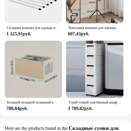
Складная вешалка для одежды не занимает места, многофункциональный инструмент для хранения, многослойный складной ящик Вешалка для брюк
Напольная вешалка для одежды, в форме ветки дерева, с несколькими крючками, передвижная и удобная вешалка для пальто для дома, гостиной, для хранения одежды
1 325,91руб.
607,43руб.
Большой складной холщовый ящик для хранения с прозрачным окном — организация и хранение одежды Компактный органайзер для домашнего шкафа
Узкий тонкий пластиковый шкаф для хранения с 5 ящиками, ящик для хранения с 4 колесами, 5-уровневый ящик, комод, органайзер из белой ткани, шкаф
708,84руб.
3 789,82руб.
Складные сумки для
Here are the products found in the