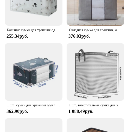
Большие сумки для хранения одежды с замком-молнией, женская сумка большого размера, толстые дышащие тканевые сумки для хранения под кроватью с прозрачным окошком
Складная сумка для хранения, органайзер для одежды, водонепроницаемый Оксфорд, прозрачное окно, органайзер для одежды, домашний нетканый ящик для хранения
255,34руб.
376,03руб.
1 шт., сумки для хранения одеял, большая вместительная сортировочная сумка, одеяло, пылезащитный шкаф, влагостойкий органайзер под кроватью
1 шт., вместительная сумка для хранения одежды, органайзер с усиленной ручкой для одеял, постельного белья, складная сумка для хранения на молнии
362,90руб.
1 088,49руб.