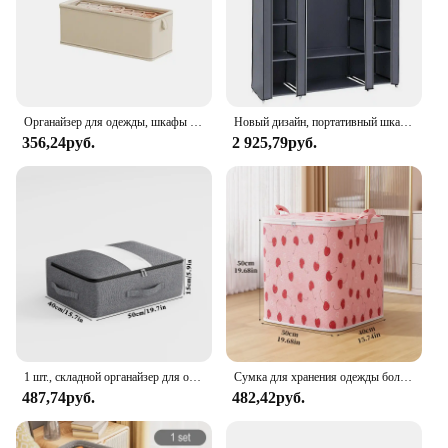
Органайзер для одежды, шкафы для хранения брюк, свитеров, органайзер с ящиками, органайзер для джинсов со стандартным шкафом, органайзеры для хранения
Новый дизайн, портативный шкаф, шкаф, вешалка для одежды, органайзер для хранения, Прочная полка
356,24руб.
2 925,79руб.
1 шт., складной органайзер для одежды, на молнии
Сумка для хранения одежды большой емкости, портативная сумка для хранения одежды, одеяла, органайзер для спальни, складная пыленепроницаемая сумка на молнии для одеяла
487,74руб.
482,42руб.