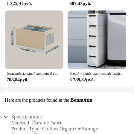
1 325,91руб.
607,43руб.
Большой складной холщовый ящик для хранения с прозрачным окном — организация и хранение одежды Компактный органайзер для домашнего шкафа
Узкий тонкий пластиковый шкаф для хранения с 5 ящиками, ящик для хранения с 4 колесами, 5-уровневый ящик, комод, органайзер из белой ткани, шкаф
708,84руб.
3 789,82руб.
Вешалки
Here are the products found in the
Specifications:
Material: Durable Fabric
Product Type: Clothes Organizer Storage