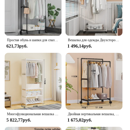
Простая обувь и шапки для спальни от пола до пола в одном двухполюсном с сушилкой на колесах для одежды и головных уборов.
Вешалка для одежды Двухсторонняя вешалка для одежды Передвижная вешалка для одежды для спальни с крючками Подвесной органайзер для одежды и колеса
621,73руб.
1 496,14руб.
Многофункциональная вешалка для одежды для спальни, полка для обуви, органайзер для домашнего хранения, простая сборка, прочная прочная вешалка для одежды
Двойная вертикальная вешалка, напольные простые сушилки для одежды, органайзер для шкафа, подвижная полка рядом с шкафом, вешалка для одежды
5 822,77руб.
1 675,02руб.