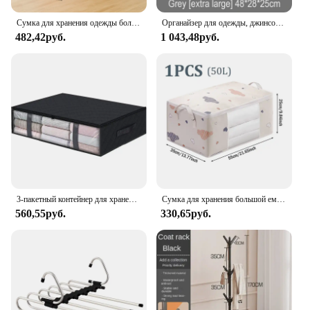
Сумка для хранения одежды большой емкости, портативная сумка для хранения одежды, одеяла, органайзер для спальни, складная пыленепроницаемая сумка на молнии для одеяла
Органайзер для одежды, джинсов, свитеров, футболок
482,42руб.
1 043,48руб.
3-пакетный контейнер для хранения под кроватью, органайзер, большая вместимость, ящик для хранения одежды под кроватью, складная сумка для хранения с прозрачным окном
Сумка для хранения большой емкости, 4/2/1 шт., одеяло, влагостойкий пыленепроницаемый органайзер, пуховое одеяло, сортировочные сумки, сумка для багажа
560,55руб.
330,65руб.