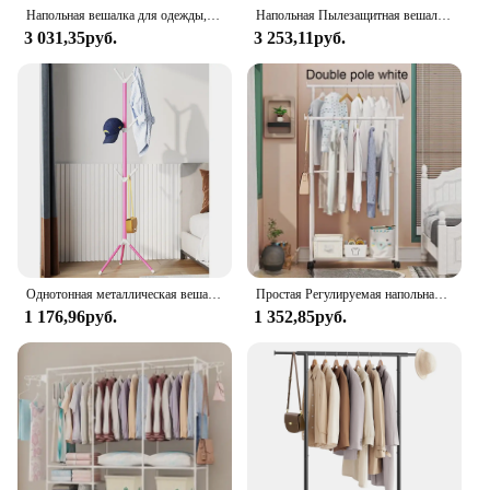
storage space.
Напольная вешалка для одежды, пылезащитная подвесная вешалка для одежды, встроенная сушилка для обуви и шляпы, полка для хранения, Домашний Органайзер
Напольная Пылезащитная вешалка для одежды, вешалка для обуви и шляпы, встроенная сушилка для одежды, полка для хранения, Домашний Органайзер
3 031,35руб.
3 253,11руб.
Однотонная металлическая вешалка для одежды и шляп, Европейская Женская Роскошная вешалка для одежды и шляп
Простая Регулируемая напольная вешалка для одежды на колесиках с двойным стержнем, вешалка для одежды, телескопическая Мобильная вешалка
1 176,96руб.
1 352,85руб.