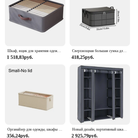
Шкаф, ящик для хранения одежды, органайзер для брюк, свитера, складной шкаф, органайзер для хранения нижнего белья, носков, ящики, разделительные коробки
Сверхмощная большая сумка для хранения одежды. Дорожная сумка в общежитии колледжа. Упаковочные принадлежности. Мешок для перемещения. Мешок для пыли можно использовать повторно.
1 518,83руб.
418,25руб.
Органайзер для одежды, шкафы для хранения брюк, свитеров, органайзер с ящиками, органайзер для джинсов со стандартным шкафом, органайзеры для хранения
Новый дизайн, портативный шкаф, шкаф, вешалка для одежды, органайзер для хранения, Прочная полка
356,24руб.
2 925,79руб.