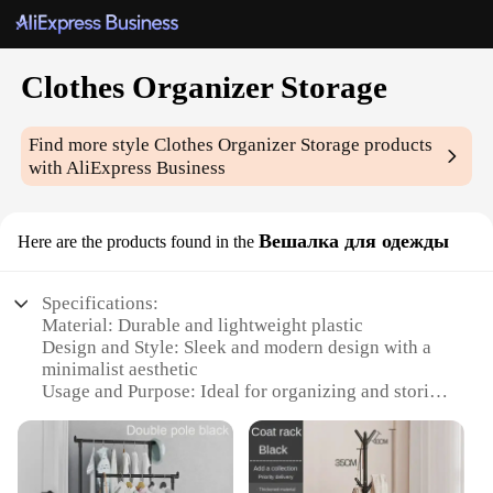
Clothes Organizer Storage
Find more style
Clothes Organizer Storage
products
with AliExpress Business
Вешалка для одежды
Here are the products found in the
Specifications:
Material: Durable and lightweight plastic
Design and Style: Sleek and modern design with a
minimalist aesthetic
Usage and Purpose: Ideal for organizing and storing
clothes in a neat and orderly fashion
Typical Adaptive Scenario: Suitable for closets,
bedrooms, and storage spaces
Shape or Size or Weight or Quantity: Available in