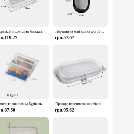
 safely inside, while the lightweight and durable design
ll electronics, or even as a travel companion for your
Жорсткий мішечок на блискавці Прозорі контейнери Bliss Bins Органайзер для зберігання іграшок Білий пластиковий пенал Косметичні сумки для макіяжу
Портативна міні-сумка для зберігання на блискавці Компактний органайзер для навушників і зарядних пристроїв Універсальні прозорі сумки для зберігання
ion for busy households or classrooms. The sets are available
рн.119.27
грн.57.67
your customers, our Clear Toy Bags are an excellent choice.
ange of items. The sleek design and practicality make them
Дитяча головоломка Будівельний блок Зберігання іграшок Класифікаційна сумка Прозора сітчаста сумка на блискавці Інструменти для зберігання Косметична організація
Прозора пластикова коробка на блискавці, дорожні сумки для макіяжу та косметики, міцний ПВХ, портативна дорожня коробка для зберігання іграшок
рн.87.50
грн.95.62