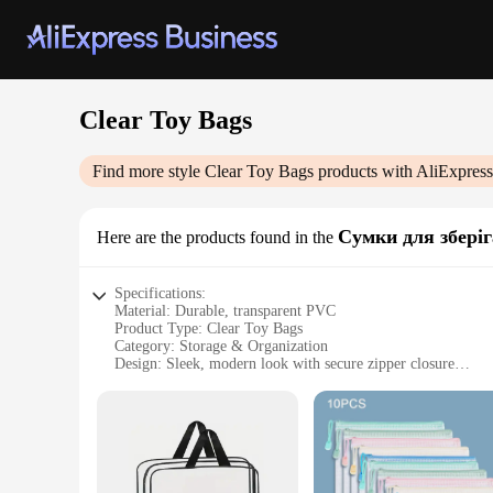
Clear Toy Bags
Find more style
Clear Toy Bags
products with AliExpress
Сумки для збері
Here are the products found in the
Specifications:
Material: Durable, transparent PVC
Product Type: Clear Toy Bags
Category: Storage & Organization
Design: Sleek, modern look with secure zipper closure
Usage: Ideal for storing and organizing toys, games, and oth
Quantity: Available in sets of 1, 2, or 3 bags
Features:
**Optimal Organization and Accessibility**
Our Clear Toy Bags are the perfect solution for parents and 