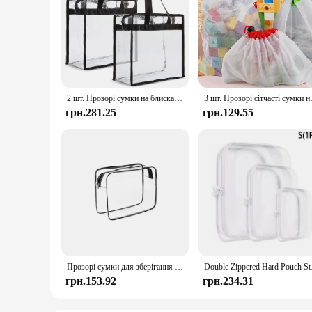
2 шт. Прозорі сумки на блискавці Прозора сумка на плече великої місткості Багатофункціональні прозорі сумки для роботи Шкільний тренажерний зал
3 шт. Прозорі сітчасті сумки на шн
грн.281.25
грн.129.55
Прозорі сумки для зберігання іграшок з ПВХ Прозорий органайзер для туалетних приналежностей Портативні портативні сумки на блискавці для настільних ігор Будівельні блоки Головоломка
Double Zippered Hard
грн.153.92
грн.234.31