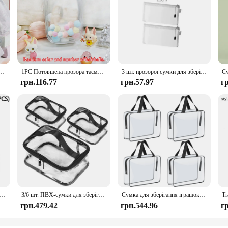
урках, сітчасті сумки на шнурках, сумки на шнурках для іграшок, міцні сумки-органайзери для зберігання
1PC Потовщена прозора таємнича коробка Футляр для зберігання Брелок Сумка Сумка для зберігання Органайзер Коробка Класична сумка для ляльок Брелок Гаманець
3 шт. прозорої сумки для зберігання документів, будівельні блоки, головоломки, сумки для дітей, дрібні частинки, сітчаста блискавка, сумка для зберігання іграшок
грн.116.77
грн.57.97
г
 Pouch Stackable Toys Storage Bin Zippered Blocks Set Toy Storage Organizer Case Clear Cosmetics Bag Home
3/6 шт. ПВХ-сумки для зберігання на блискавці та ручці Прозорі сумки для організації іграшок Багаторазові водонепроникні для зберігання туалетних приналежностей для прання косметики
Сумка для зберігання іграшок 4/6 шт. Прозора ПВХ дитяча сумка-організатор будівельних блоків із застібкою-блискавкою Водонепроникна сумка для сортування макіяжу Дорожня сумка
грн.479.42
грн.544.96
г