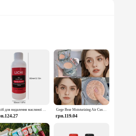
are a blend of style and functionality that caters to the
ind their favorite toys without any hassle. The sleek design
ll figurines or bulky stuffed animals, these bags have got you
Засіб для видалення масляної плівки автомобільного скла Дошка для чищення скла Гідрофобне покриття скла для лобового скла Прозоре вікно Інструмент для автоматичного деталізації
Gege Bear Moisturizing Air Cushion Cream Light Natural Clear Liquid Foundation Освітлює тон шкіри Air Cushion BB Cream
 or playdates. The robust construction of the bags ensures
рн.124.27
грн.119.04
ustomers to see the contents of the bags, which can be