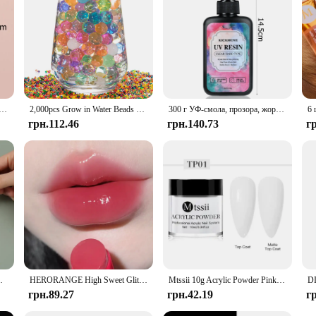
y and durability make it a smart investment for businesses looking to provide the
upplies, school projects, or even as a stylish storage solution for office supplie
й липкий блокнот для нотаток Водонепроникний самоклеючий прозорий нагадування про повідомлення для домашнього офісу Шкільне приладдя
2,000pcs Grow in Water Beads Gel Magic Balls Transparent Pearl for Flowers Vase Wedding Home Decoration Clear Crystal Soil Muds
300 г УФ-смола, прозора, жорстка, оновлена кристально чиста епоксидна смола вгору, прем’ясована УФ-затверджуюча смола для виготовлення ювелірних виробів
грн.112.46
грн.140.73
г
 Notepad School Stationery Office Supplies
HERORANGE High Sweet Glitter Mouth Red Lip Glaze Natural Non Staining Glass Mirror Plain Clear Lip Gloss
Mtssii 10g Acrylic Powder Pink Clear White Acrylic Nails Professional Polymer For Nail Extension No Need Lamp Cure Nail Supplies
грн.89.27
грн.42.19
г