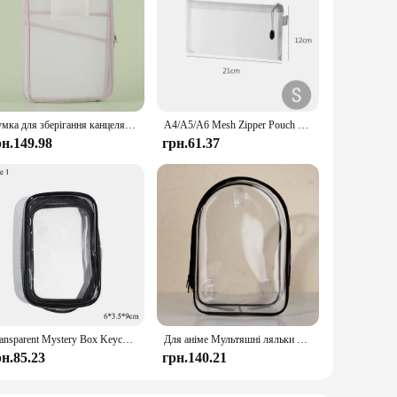
Сумка для зберігання канцелярських товарів Двошарова сітчаста сумка на блискавці Велика місткість Органайзер для подорожей Прозора сумка для документів для канцелярських товарів
A4/A5/A6 Mesh Zipper Pouch Clear Document Bag Cosmetic Toy storage bag small toy special classification bag
рн.149.98
грн.61.37
Transparent Mystery Box Keychain Bag Storage Case Organizer Box Storage Pouch Thicken Outdoor Dolls Organizer Box Clear Toy Bag
Для аніме Мультяшні ляльки Плюшева сумка для ляльок ПВХ Прозора таємнича коробка Брелок Сумка Дисплей для ляльок Прозорий футляр для зберігання 20 см
рн.85.23
грн.140.21