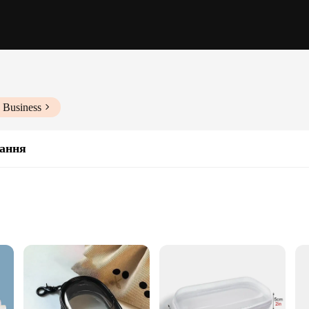
 Business
гання
er small items
educators looking to keep toys and games neatly organized. Made from high-qual