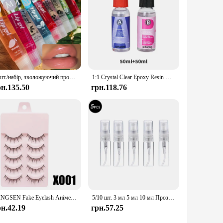
ir customers with high-quality storage solutions. The bags are
s. With the Clear Toy Bags set, you're investing in a product
6 шт./набір, зволожуючий прозорий блиск для губ, VE, шипшина, аргана, м’ятило, смак кокоса, напівпрозорі олії для губ, подарунок S
1:1 Crystal Clear Epoxy Resin Kit High Gloss & Bubbles Free Art Resin Supplies for Coating and Casting Craft DIY Jewelry Making
рн.135.50
грн.118.76
DINGSEN Fake Eyelash Аніме Lashes 5 пар Little Devil Eyelashes Natural Daily Makeup Manga Eyelashes Clear Band Eyelashes
5/10 шт. 3 мл 5 мл 10 мл Прозора міні скляна пляшка для парфумів Порожня пляшка для косметики Пробірка для зразків Тонкі скляні флакони
рн.42.19
грн.57.25