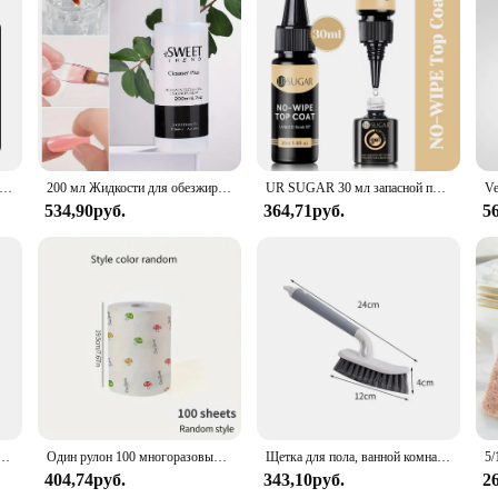
o deliver impeccable nail cleaning. Its high-quality, non-toxic gel is formulat
s. This makes it an indispensable tool for professional nail technicians and nail c
it's also about convenience. Each set is thoughtfully packaged for easy handling
-1 гель-лак для ногтей, акриловый раствор для бездоганного наращивания ногтей, УФ-гель-лак, инструменты для дизайна ногтей, маникюра
200 мл Жидкости для обезжиривания ногтей, очищающая поверхность, липкий слой, Средство для удаления излишков гель-лака высокой емкости, Ацетон, DIY Fast Dry Cleaner Plus
UR SUGAR 30 мл запасной посылка базовый гель без протирания верхнее покрытие матовое верхнее покрытие для дизайна ногтей отмачиваемый УФ светодиодный Гель-лак для маникюра супер качество
king it suitable for a wide range of customers. Whether you're a seasoned nail te
534,90руб.
364,71руб.
5
ence into your home. Its elegant, easy-to-use packaging makes it an attractive 
ade results, leaving your nails spotless and ready for any nail art or polish app
вижной ручной очиститель пыли, щетка против пыли, домашний кондиционер, чистка автомобильной мебели
Один рулон 100 многоразовых супер впитывающих ленивых салфеток, подходит для кухни, чистящая смазка и грязь
Щетка для пола, ванной комнаты, стен, эргономичная щетка без мертвых углов, щетка для мытья кухни, инструменты для уборки
404,74руб.
343,10руб.
2