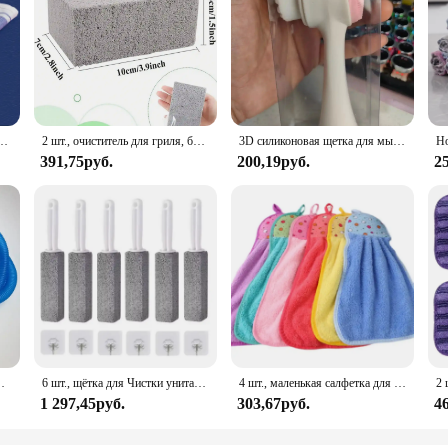
лфетка для чашек, тканевый коврик для отеля, ресторана, кухонные аксессуары, инструменты для уборки, подставка
2 шт., очиститель для гриля, блок для чистки камней, прочная щетка для чистки барбекю, решетка для кемпинга, удаление грязи, ржавчины, очиститель железной пластины, прочный
3D силиконовая щетка для мытья лица, ручная очищающая щетка, очищающее средство для лица, щетка для чистки с мягкой щетиной, двусторонняя массажная щетка
391,75руб.
200,19руб.
2
и ворса с направляющей проволокой
6 шт., щётка для Чистки унитаза, с ручкой
4 шт., маленькая салфетка для мытья посуды
1 297,45руб.
303,67руб.
4