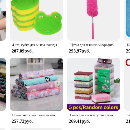
ith its wholesale pricing, this set is an excellent option for vendors and suppli
l nail technician or a home user, this set is tailored to meet your needs and bud
4 шт., губка для мытья посуды
Щетка для пыли из микрофибры, выдвижная ручная щетка для удаления пыли и пыли, для дома, кондиционера, автомобиля, мебели
207,09руб.
293,97руб.
2
ая щетка для мытья лица, ручная очищающая щетка, очищающее средство для лица, щетка для чистки с мягкой щетиной, двусторонняя массажная щетка
Новая чистящая ткань из микрофибры, набор кухонных полотенец, полотенце для посуды, кухонные предметы, бытовые инструменты, салфетка для мытья посуды, впитывающие тряпки
Ткань для чистки губки высокой плотности, ткань для мытья посуды, нежирные принадлежности для кухни и общественного питания, губчатая щетка, кастрюля и чаша
257,72руб.
269,41руб.
2