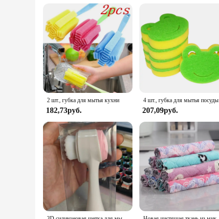
2 шт., губка для мытья кухни
4 шт., губка для мытья посуды
182,73руб.
207,09руб.
3D силиконовая щетка для мытья лица, ручная очищающая щетка, очищающее средство для лица, щетка для чистки с мягкой щетиной, двусторонняя массажная щетка
Новая чистящая ткань из микрофибры, набор кухонных полотенец, полотенц