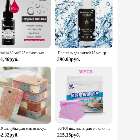
ed to penetrate deep into the nail bed, effectively removing
are enthusiasts alike.
 and storage, ensuring that the gel stays fresh and ready for
Venalisa 30 мл/225 г супер качество Заправка посылка впитать УФ светодиодный не протирать верхнее пальто закаленное верхнее пальто усиленный гель толстое базовое пальто
Полигель для ногтей 15 мл, средство для очистки ногтей, безупречное Наращивание и мерцание чистых ногтей, для самостоятельного маникюра, для дома или салона
chnician or a DIY nail care aficionado, this gel is your go-to
61,46руб.
390,03руб.
addition to any nail care routine. The gel's performance is
lication. With this bundle, you can enjoy the luxury of a
5/10 шт. губка для мытья посуды, древесная целлюлоза, хлопок, цветная волшебная чистящая губка, щетки для удаления ржавчины, кухонный инструмент для мытья посуды
30/100 шт., листы для очистки унитаза
62,32руб.
215,15руб.