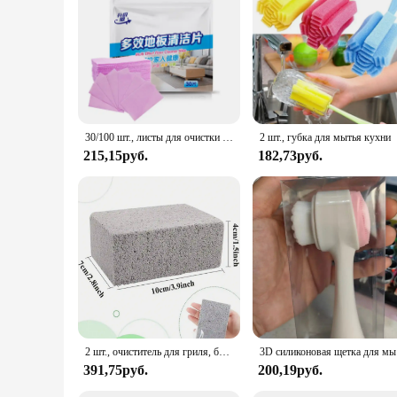
looking to stock up on high-quality nail cleaning products. W
experience at an accessible cost. Whether you're a professiona
30/100 шт., листы для очистки унитаза
2 шт., губка для мытья кухни
215,15руб.
182,73руб.
2 шт., очиститель для гриля, блок для чистки камней, прочная щетка для чистки барбекю, решетка для кемпинга, удаление грязи, ржавчины, очиститель железной пластины, прочный
3D силиконов
391,75руб.
200,19руб.