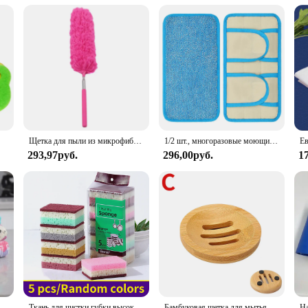
Щетка для пыли из микрофибры, выдвижная ручная щетка для удаления пыли и пыли, для дома, кондиционера, автомобиля, мебели
1/2 шт., многоразовые моющиеся насадки для швабры из микрофибры
293,97руб.
296,00руб.
1
е для посуды, кухонные предметы, бытовые инструменты, салфетка для мытья посуды, впитывающие тряпки
Ткань для чистки губки высокой плотности, ткань для мытья посуды, нежирные принадлежности для кухни и общественного питания, губчатая щетка, кастрюля и чаша
Бамбуковая щетка для мытья посуды, кухонная деревянная щетка для мытья посуды, чугунная кастрюля