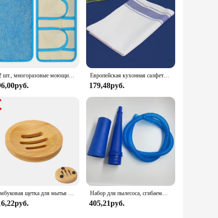
ers looking to offer their customers a premium nail cleaning
get.
1/2 шт., многоразовые моющиеся насадки для швабры из микрофибры
Европейская кухонная салфетка, утолщенная хлопковая салфетка для чашек, тканевый коврик для отеля, ресторана, кухонные аксессуары, инструменты для уборки, подставка
96,00руб.
179,48руб.
Бамбуковая щетка для мытья посуды, кухонная деревянная щетка для мытья посуды, чугунная кастрюля
Набор для пылесоса, сгибаемый шланг для чистки ворса с направляющей проволокой
16,22руб.
405,21руб.