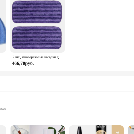
4 шт., маленькая салфетка для мытья посуды
2 шт., многоразовые насадки для швабры из микрофибры
466,70руб.
ases
 removal
s and home use
 set