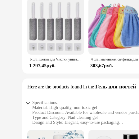
6 шт., щётка для Чистки унитаза, с ручкой
1 297,45руб.
303,67руб.
Гель для ногтей
Here are the products found in the
Specifications:
Material: High-quality, non-toxic gel
Product Discount: Available for wholesale and vendor purch
Type and Category: Nail cleaning gel
Design and Style: Elegant, easy-to-use packaging
Usage and Purpose: Perfect for deep nail cleaning and stain
Typical Adaptive Scenario: Ideal for professional nail salon
Shape or Size or Weight or Quantity: Comes in a convenient