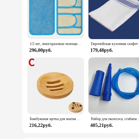
1/2 шт., многоразовые моющиеся насадки для швабры из микрофибры
Европейская кухонная салфетка, утолщенная хлопковая са
296,00руб.
179,48руб.
Бамбуковая щетка для мытья посуды, кухонная деревянная щетка для мытья посуды, чугунная кастрюля
Набор для пылесоса, сгибаемый шланг для чистк
216,22руб.
405,21руб.