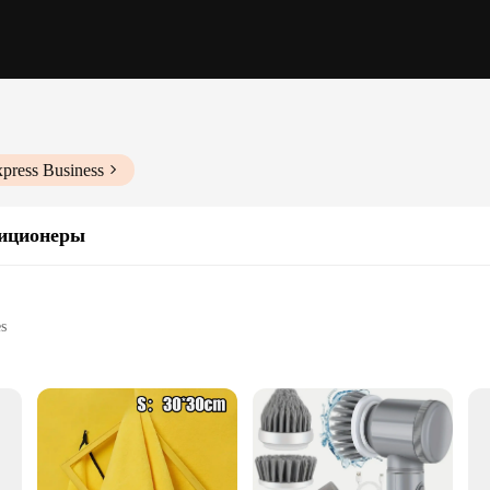
xpress Business
иционеры
es
urfaces
l use
 easy handling and storage