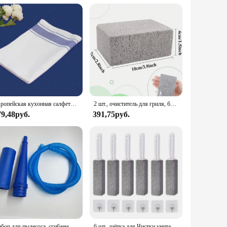
Европейская кухонная салфетка, утолщенная хлопковая салфетка для чашек, тканевый коврик для отеля, ресторана, кухонные аксессуары, инструменты для уборки, подставка
2 шт., очиститель для гриля, блок для чистки камней, прочная щетка для чистки барбекю, решетка для кемпинга, удаление грязи, ржавчины, очиститель железной пластины, прочный
79,48руб.
391,75руб.
Набор для пылесоса, сгибаемый шланг для чистки ворса с направляющей проволокой
6 шт., щётка для Чистки унитаза, с ручкой