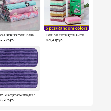
Новая чистящая ткань из микрофибры, набор кухонных полотенец, полотенце для посуды, кухонные предметы, бытовые инструменты, салфетка для мытья посуды, впитывающие тряпки
Ткань для чистки губки высокой плотности, ткань для мытья посуды, нежирные принадлежности для кухни и общественного питания, губчатая щетка, кастрюля и чаша
57,72руб.
269,41руб.
2 шт., многоразовые насадки для швабры из микрофибры
66,70руб.