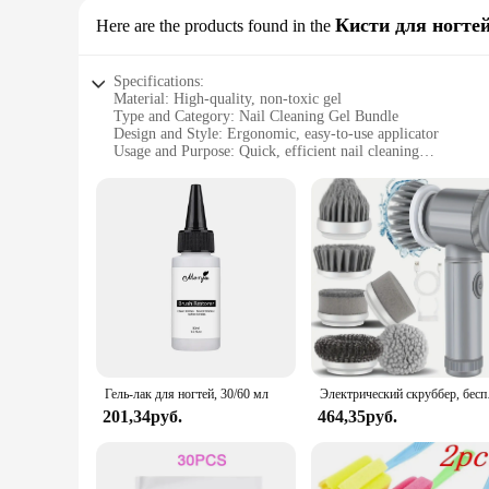
Кисти для ногте
Here are the products found in the
Specifications:
Material: High-quality, non-toxic gel
Type and Category: Nail Cleaning Gel Bundle
Design and Style: Ergonomic, easy-to-use applicator
Usage and Purpose: Quick, efficient nail cleaning
Performance and Property: Gentle on nails, effective in remo
Parts and Accessories: Includes multiple applicators for versa
Features:
**Effortless Nail Care**
Introducing the ultimate solution for maintaining pristine na
anyone looking to keep their nails clean and healthy. The hig
design of the applicator makes it easy to use, allowing for a 
**Versatile and Convenient**
This nail cleaning gel bundle is not just a product; it's a ver
Гель-лак для ногтей, 30/60 мл
Электрический скрубб
professional nail technician or a DIY enthusiast, this bundle
your nails' cleanliness and health no matter where you are.
201,34руб.
464,35руб.
**Adaptable and Affordable**
The Cleaning Gel Bundle is not just a product; it's an invest