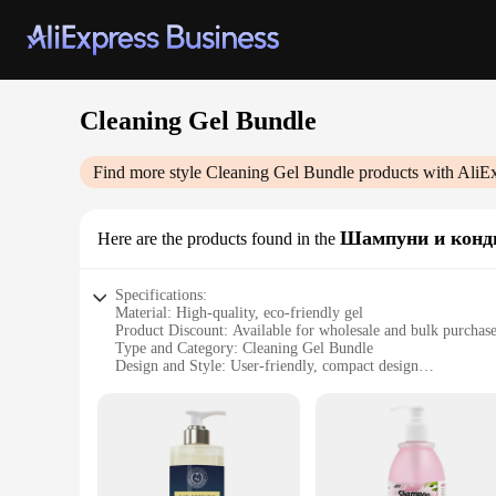
Cleaning Gel Bundle
Find more style
Cleaning Gel Bundle
products with AliE
Шампуни и конд
Here are the products found in the
Specifications:
Material: High-quality, eco-friendly gel
Product Discount: Available for wholesale and bulk purchas
Type and Category: Cleaning Gel Bundle
Design and Style: User-friendly, compact design
Usage and Purpose: Versatile cleaning solution for various s
Typical Adaptive Scenario: Ideal for home, office, and trave
Shape or Size or Weight or Quantity: Conveniently sized for
Features:
|Vendors|