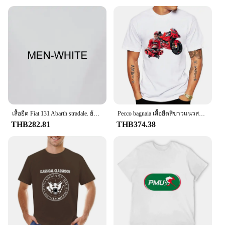
fashion needs. The wholesale sets available make it
an ideal option for vendors and suppliers looking to
stock a reliable, high-quality product. With its
classic style and performance-driven features, this
t-shirt is a smart investment for both personal and
professional use.
**Versatile and Adaptable Apparel**
The Classic Champion Tshirt is more than just a t-
shirt; it's a versatile piece that adapts to your
lifestyle. Whether you're layering it under a jacket
or wearing it on its own, this t-shirt's adaptability
เสื้อยืด Fiat 131 Abarth stradale. ย้อนยุคอิตาเลียรถคลาสสิกแชมป์แรลลี่
Pecco bagnaia เสื้อยืดสีขาวแนวสปอร์ตสำหรับ2023ของขวัญแชมป์โลก63 Francesco เสื้อยืดลำลองสำหรับเด็กผู้ชายเสื้อยืดสีขาวแนวสปอร์ตฮาราจูกุสำหรับขี่มอเตอร์ไซค์
makes it a staple in any wardrobe. Its performance
THB282.81
THB374.38
and property features ensure it's a reliable choice
for sports enthusiasts, while its design and style
make it a fashionable choice for casual outings.
With its availability in a range of sizes, this t-shirt is
designed to fit a variety of body types, making it a
go-to choice for both retailers and consumers.