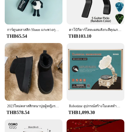
การ์ตูนคลาสสิก Shaun แกะพวงกุญแจแกะและสัตว์เพื่อนตุ๊กตาพวงกุญแจกระเป๋า Charms พวงกุญแจรถคริสต์มาสของขวัญ
คาโป้กีตาร์โลหะผสมสังกะสีคุณภาพสูงที่มีแผ่นดีดเซลลูโลส5แผ่น (สีแบบสุ่ม)-เหมาะกับอะคูสติกไฟฟ้าคลาสสิกและอูคูเลเล่
THB65.54
THB103.10
2023ใหม่คลาสสิกหนาปุยผู้หญิงรองเท้าบู๊ตหิมะสบายข้อเท้ารองเท้าบูทผู้หญิงฤดูหนาวสุภาพสตรีรองเท้าChunky Botas Mujer
Robotime อุปกรณ์สร้างโมเดลทำจากไม้424ชิ้น, เครื่องเล่นแผ่นเสียงแบบคลาสสิกพร้อม1:1ดนตรีเป็นของขวัญสำหรับเด็กผู้ใหญ่ LKB01การตกแต่งบ้าน
THB578.54
THB1,099.30