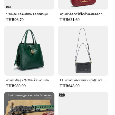
ปรับแต่งของแท้หนังคลาสสิกนุ่ม Cowhide เหรียญแกะสลักตัวอักษรขนาดเล็กธุรกิจการ์ด
กระเป๋าถือสตรีสไตล์วินเทจคลาสสิกดีไซน์สีล้วนกระเป๋าสะพายไหล่ลำลองเรียบง่ายเข้ากับเสื้อผ้าของผู้หญิง
THB96.70
THB621.69
กระเป๋าถือผู้หญิง2024ใหม่งานหัตถกรรมย้อนยุคแนวแฟชั่นสไตล์คลาสสิกอุปกรณ์เสริมโลหะความจุมากสีทึบ
CH กระเป๋าสะพายข้างผู้หญิง พรีเมี่ยมดีไซน์เรียบง่าย กระเป๋าสะพายสตรี อารมณ์ สไตล์คลาสสิก สีบริสุทธิ์ สไตล์พิมพ์ลายโมโนแกรม
THB980.99
THB648.00