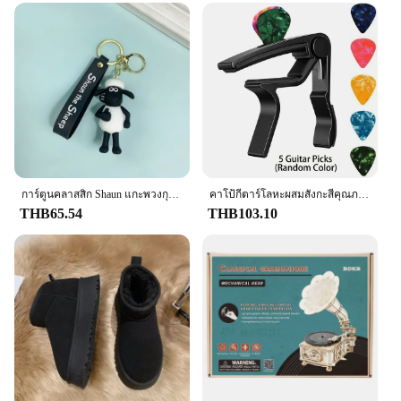
การ์ตูนคลาสสิก Shaun แกะพวงกุญแจแกะและสัตว์เพื่อนตุ๊กตาพวงกุญแจกระเป๋า Charms พวงกุญแจรถคริสต์มาสของขวัญ
คาโป้กีตาร์โลหะผสมสังกะสีคุณภาพสูงที่มีแผ่นดีดเซลลูโลส5แผ่น (สีแบบสุ่ม)-เหมาะกับอะคูสติกไฟฟ้าคลาสสิกและอูคูเลเล่
THB65.54
THB103.10