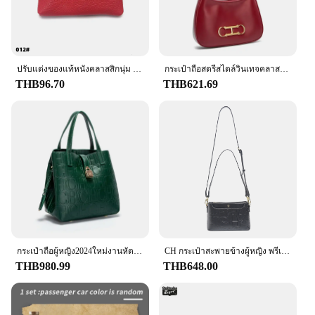
ปรับแต่งของแท้หนังคลาสสิกนุ่ม Cowhide เหรียญแกะสลักตัวอักษรขนาดเล็กธุรกิจการ์ด
กระเป๋าถือสตรีสไตล์วินเทจคลาสสิกดีไซน์สีล้วนกระเป๋าสะพายไหล่ลำลองเรียบง่ายเข้ากับเสื้อผ้าของผู้หญิง
THB96.70
THB621.69
กระเป๋าถือผู้หญิง2024ใหม่งานหัตถกรรมย้อนยุคแนวแฟชั่นสไตล์คลาสสิกอุปกรณ์เสริมโลหะความจุมากสีทึบ
CH กระเป๋าสะพายข้างผู้หญิง พรีเมี่ยมดีไซน์เรียบง่าย กระเป๋าสะพายสตรี อารมณ์ สไตล์คลาสสิก สีบริสุทธิ์ สไตล์พิมพ์ลายโมโนแกรม
THB980.99
THB648.00