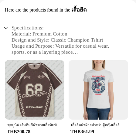
เสื้อยืด
Here are the products found in the
Specifications:
Material: Premium Cotton
Design and Style: Classic Champion Tshirt
Usage and Purpose: Versatile for casual wear,
sports, or as a layering piece
Performance and Property: Breathable, comfortable,
and durable
Shape or Size: Available in a range of sizes to fit all
body types
Quantity: Sold in sets, ideal for wholesale or
individual purchase
Features:
**Unmatched Comfort and Durability**
Crafted from premium cotton, this Classic
Champion Tshirt is designed to provide
unparalleled comfort and longevity. The breathable
ชุดยูนิฟอร์มทีมกีฬาชายเสื้อพิมพ์ลาย68, เสื้อแข่งซินเนลพ์แขนลายสั้นดิจิตัล3D เสื้อ Baju atasan olahraga ลำลอง
เสื้อยืดผ้าฝ้ายสำหรับผู้หญิงเสื้อยืดพิมพ์ลายแชมเปี้ยนมอเตอร์ไซด์ย้อนยุค Motocross เสื้อยืดท็อปแบบตัวสั้น
fabric ensures that you stay cool and dry, making it
THB200.78
THB361.99