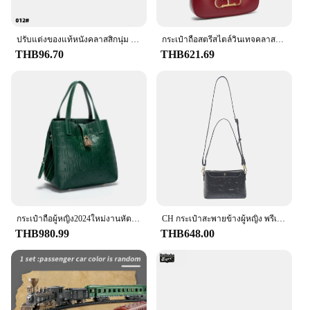
ปรับแต่งของแท้หนังคลาสสิกนุ่ม Cowhide เหรียญแกะสลักตัวอักษรขนาดเล็กธุรกิจการ์ด
กระเป๋าถือสตรีสไตล์วินเทจคลาสสิกดีไซน์สีล้วนกระเป๋าสะพายไหล่ลำลองเรียบง่ายเข้ากับเสื้อผ้าของผู้หญิง
THB96.70
THB621.69
กระเป๋าถือผู้หญิง2024ใหม่งานหัตถกรรมย้อนยุคแนวแฟชั่นสไตล์คลาสสิกอุปกรณ์เสริมโลหะความจุมากสีทึบ
CH กระเป๋าสะพายข้างผู้หญิง พรีเมี่ยมดีไซน์เรียบง่าย กระเป๋าสะพายสตรี อารมณ์ สไตล์คลาสสิก สีบริสุทธิ์ สไตล์พิมพ์ลายโมโนแกรม
THB980.99
THB648.00