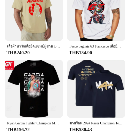
range of sizes and wholesale sets
Applicable People: Ideal for men and women
seeking a reliable, stylish wardrobe staple
Features:
**Unmatched Comfort and Style**
The Classic Champion Tshirt is not just a piece of
clothing; it's a statement of style and comfort.
เสื้อผ้าน่ารักเสื้อยืดแชมป์ผู้ชาย lonewolf and Cub aka Shogun Assassin Shintaro Katsu เสื้อยืดหนังซามูไรคลาสสิกญี่ปุ่น
Pecco bagnaia 63 Francesco เสื้อยืดสีขาวลายกีฬาแบบคลาสสิกสำหรับเด็กผู้ชาย
Crafted from premium cotton, this t-shirt offers a
THB240.20
THB134.90
soft, breathable feel that's perfect for any occasion.
Whether you're heading to the gym, enjoying a day
out, or simply lounging at home, the Classic
Champion Tshirt's timeless design ensures you look
and feel your best. Its versatile appeal makes it a
must-have in any wardrobe, suitable for both men
and women.
**Durable and Sustainable Fashion**
This Classic Champion Tshirt is designed to last,
withstanding the test of time and countless washes.
Its durable construction means it maintains its shape
Ryan Garcia Fighter Champion Mma Galaxy T เสื้อกราฟิกเสื้อ T บุรุษเสื้อผ้าผ้าฝ้าย Tees เสื้อวินเทจพิมพ์คลาสสิก Tee
ขายร้อน 2024 Racer Champion Tees ผู้ชาย/ผู้หญิง MAX แฟนรถ 100% Cotton Casual ฉลองเสื้อยืด
and color, making it a sustainable choice for your
THB156.72
THB580.43