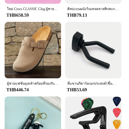
investment for those who value quality and
longevity in their wardrobe. Whether you're looking
ใหม่ Crocs CLASSIC Clog ผู้ชายผู้หญิงรองเท้าแตะลําลอง Unisex ปิดนิ้วเท้า SLIP-Ons กลางแจ้งคู่รองเท้าชายหาดระบายอากาศ
ศิลปะบนผนังวินเทจคลาสสิกสแกนดิเนเวียนแอบสแตรกโมเนตโปสเตอร์ผ้าใบลายพิมพ์ HD hiasan kamar นั่งเล่นห้องนอนบ้าน
to stock up for personal use or to supply a retail
THB658.59
THB79.13
store, this T-shirt is an excellent choice for
wholesale and vendor needs.
ผู้ชายแฟชั่นมุลเท้าพร้อมที่รองรับแบบโค้งสำหรับทุกเพศรองเท้าแตะชายหาดแบบคลาสสิก birkenstok สำหรับผู้ชายรองเท้าแตะหนังกลับแบบย้อนยุคทำจากไม้ก๊อก
ที่แขวนกีตาร์อเนกประสงค์1ชิ้นสำหรับหลากหลายข้อมูลจำเพาะ-กีต้าร์ไฟฟ้า/คลาสสิค/โฟล์คกีตาร์เบสกีตาร์-ตะขอโลหะ
THB446.74
THB53.69