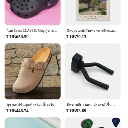
ใหม่ Crocs CLASSIC Clog ผู้ชายผู้หญิงรองเท้าแตะลําลอง Unisex ปิดนิ้วเท้า SLIP-Ons กลางแจ้งคู่รองเท้าชายหาดระบายอากาศ
ศิลปะบนผนังวินเทจคลาสสิกสแกนดิเนเวียนแอบสแตรกโมเนตโปสเตอร์ผ้าใบลายพิมพ์ HD hiasan kamar นั่งเล่นห้องนอนบ้าน
THB658.59
THB79.13
ผู้ชายแฟชั่นมุลเท้าพร้อมที่รองรับแบบโค้งสำหรับทุกเพศรองเท้าแตะชายหาดแบบคลาสสิก birkenstok สำหรับผู้ชายรองเท้าแตะหนังกลับแบบย้อนยุคทำจากไม้ก๊อก
ที่แขวนกีตาร์อเนกประสงค์1ชิ้นสำหรับหลากหลายข้อมูลจำเพาะ-กีต้าร์ไฟฟ้า/คลาสสิค/โฟล์คกีตาร์เบสกีตาร์-ตะขอโลหะ
THB446.74
THB53.69