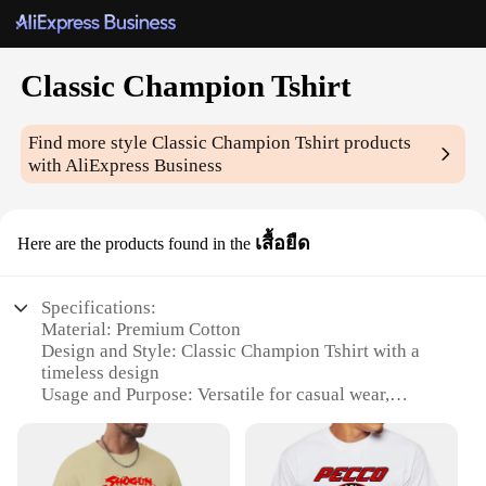
Classic Champion Tshirt
Find more style
Classic Champion Tshirt
products
with AliExpress Business
เสื้อยืด
Here are the products found in the
Specifications:
Material: Premium Cotton
Design and Style: Classic Champion Tshirt with a
timeless design
Usage and Purpose: Versatile for casual wear,
sports, or as a layering piece
Performance and Property: Breathable and durable,
ensuring comfort and longevity
Shape or Size or Weight or Quantity: Available in a