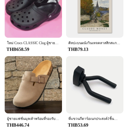
designed to keep up with your lifestyle.
**Versatile Style for Every Occasion**
The Classic Champion Tshirt is more than just a
piece of clothing; it's a statement of style. Its
timeless design and bold graphics make it a
versatile addition to any wardrobe. Whether you're
looking to layer under a jacket or wear it solo, this
ใหม่ Crocs CLASSIC Clog ผู้ชายผู้หญิงรองเท้าแตะลําลอง Unisex ปิดนิ้วเท้า SLIP-Ons กลางแจ้งคู่รองเท้าชายหาดระบายอากาศ
ศิลปะบนผนังวินเทจคลาสสิกสแกนดิเนเวียนแอบสแตรกโมเนตโปสเตอร์ผ้าใบลายพิมพ์ HD hiasan kamar นั่งเล่นห้องนอนบ้าน
tshirt transitions seamlessly from day to night. Its
THB658.59
THB79.13
classic appeal ensures it remains a staple in your
collection for years to come.
**A Tshirt for Everyone**
Understanding the diverse needs of our customers,
we offer the Classic Champion Tshirt in a range of
sizes to accommodate various body types. This
inclusive approach ensures that everyone can enjoy
the comfort and style that this tshirt provides.
Whether you're a wholesaler, vendor, or individual
looking to stock up, our sets are available for sale,
making it easy to find the perfect fit for your needs.
ผู้ชายแฟชั่นมุลเท้าพร้อมที่รองรับแบบโค้งสำหรับทุกเพศรองเท้าแตะชายหาดแบบคลาสสิก birkenstok สำหรับผู้ชายรองเท้าแตะหนังกลับแบบย้อนยุคทำจากไม้ก๊อก
ที่แขวนกีตาร์อเนกประสงค์1ชิ้นสำหรับหลากหลายข้อมูลจำเพาะ-กีต้าร์ไฟฟ้า/คลาสสิค/โฟล์คกีตาร์เบสกีตาร์-ตะขอโลหะ
THB446.74
THB53.69