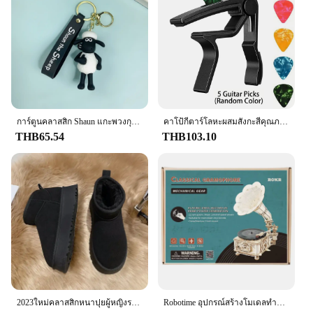
การ์ตูนคลาสสิก Shaun แกะพวงกุญแจแกะและสัตว์เพื่อนตุ๊กตาพวงกุญแจกระเป๋า Charms พวงกุญแจรถคริสต์มาสของขวัญ
คาโป้กีตาร์โลหะผสมสังกะสีคุณภาพสูงที่มีแผ่นดีดเซลลูโลส5แผ่น (สีแบบสุ่ม)-เหมาะกับอะคูสติกไฟฟ้าคลาสสิกและอูคูเลเล่
THB65.54
THB103.10
2023ใหม่คลาสสิกหนาปุยผู้หญิงรองเท้าบู๊ตหิมะสบายข้อเท้ารองเท้าบูทผู้หญิงฤดูหนาวสุภาพสตรีรองเท้าChunky Botas Mujer
Robotime อุปกรณ์สร้างโมเดลทำจากไม้424ชิ้น, เครื่องเล่นแผ่นเสียงแบบคลาสสิกพร้อม1:1ดนตรีเป็นของขวัญสำหรับเด็กผู้ใหญ่ LKB01การตกแต่งบ้าน