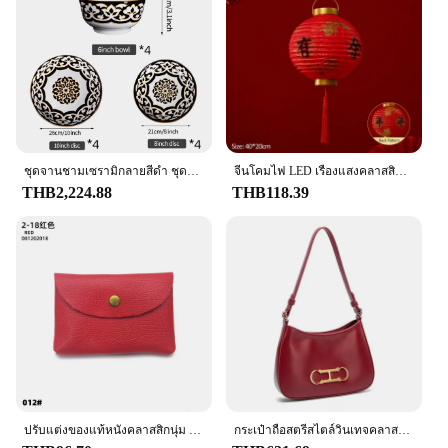
ชุดจานชามเซรามิกลายสีดํา ชุดอาหารเย็นพอร์ซเลนคลาสสิก ชุดจานและชามเซรามิกหรูหราสําหรับ 4-8 คน
จีนโคมไฟ LED เรืองแสงคลาสสิกสีแดงโคมไฟกระดาษ DIY ประกอบโคมไฟกระดาษเทศกาลฤดูใบไม้ผลิเด็กของขวัญตกแต่งปีใหม่
THB2,224.88
THB118.39
ปรับแต่งของแท้หนังคลาสสิกนุ่ม Cowhide เหรียญแกะสลักตัวอักษรขนาดเล็กธุรกิจการ์ด
กระเป๋าถือสตรีสไตล์วินเทจคลาสสิกดีไซน์สีล้วนกระเป๋าสะพายไหล่ลำลองเรียบง่ายเข้ากับเสื้อผ้าของผู้หญิง