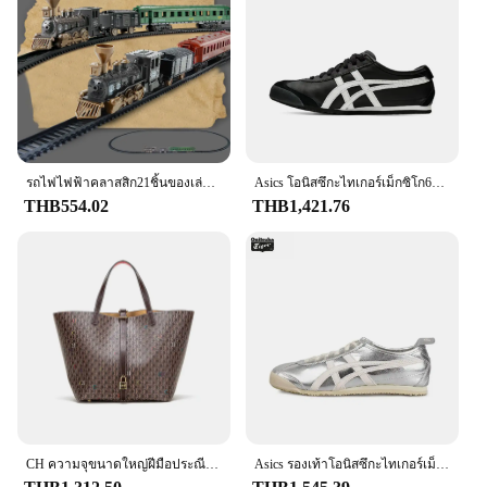
รถไฟไฟฟ้าคลาสสิก21ชิ้นของเล่นสำหรับเด็กของขวัญวันเกิดของเล่นรถไฟย้อนยุค
Asics โอนิสซึกะไทเกอร์เม็กซิโก66รองเท้าวิ่ง, รองเท้าผ้าใบหนังคลาสสิกสำหรับผู้ชายและผู้หญิง
THB554.02
THB1,421.76
CH ความจุขนาดใหญ่ฝีมือประณีตพิมพ์ตัวอักษรสุภาพสตรีกระเป๋าถือมัลติฟังก์ชั่กระเป๋าถือสตรีสไตล์คลาสสิกย้อนยุค
Asics รองเท้าโอนิสซึกะไทเกอร์เม็กซิโก66ดั้งเดิมสำหรับผู้หญิงผู้ชายสีขาวเงิน, Onitsuka ลายเสือคลาสสิกรองเท้าแตะน้ำหนักเบา