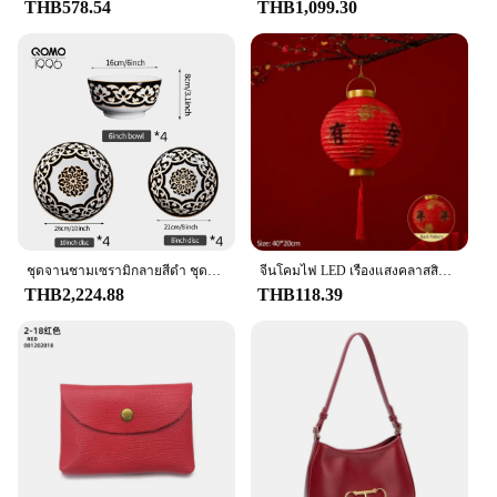
THB578.54
THB1,099.30
ชุดจานชามเซรามิกลายสีดํา ชุดอาหารเย็นพอร์ซเลนคลาสสิก ชุดจานและชามเซรามิกหรูหราสําหรับ 4-8 คน
จีนโคมไฟ LED เรืองแสงคลาสสิกสีแดงโคมไฟกระดาษ DIY ประกอบโคมไฟกระดาษเทศกาลฤดูใบไม้ผลิเด็กของขวัญตกแต่งปีใหม่
THB2,224.88
THB118.39