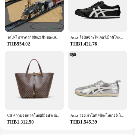
รถไฟไฟฟ้าคลาสสิก21ชิ้นของเล่นสำหรับเด็กของขวัญวันเกิดของเล่นรถไฟย้อนยุค
Asics โอนิสซึกะไทเกอร์เม็กซิโก66รองเท้าวิ่ง, รองเท้าผ้าใบหนังคลาสสิกสำหรับผู้ชายและผู้หญิง
THB554.02
THB1,421.76
CH ความจุขนาดใหญ่ฝีมือประณีตพิมพ์ตัวอักษรสุภาพสตรีกระเป๋าถือมัลติฟังก์ชั่กระเป๋าถือสตรีสไตล์คลาสสิกย้อนยุค
Asics รองเท้าโอนิสซึกะไทเกอร์เม็กซิโก66ดั้งเดิมสำหรับผู้หญิงผู้ชายสีขาวเงิน, Onitsuka ลายเสือคลาสสิกรองเท้าแตะน้ำหนักเบา
THB1,312.50
THB1,545.39