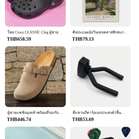
ใหม่ Crocs CLASSIC Clog ผู้ชายผู้หญิงรองเท้าแตะลําลอง Unisex ปิดนิ้วเท้า SLIP-Ons กลางแจ้งคู่รองเท้าชายหาดระบายอากาศ
ศิลปะบนผนังวินเทจคลาสสิกสแกนดิเนเวียนแอบสแตรกโมเนตโปสเตอร์ผ้าใบลายพิมพ์ HD hiasan kamar นั่งเล่นห้องนอนบ้าน
THB658.59
THB79.13
ผู้ชายแฟชั่นมุลเท้าพร้อมที่รองรับแบบโค้งสำหรับทุกเพศรองเท้าแตะชายหาดแบบคลาสสิก birkenstok สำหรับผู้ชายรองเท้าแตะหนังกลับแบบย้อนยุคทำจากไม้ก๊อก
ที่แขวนกีตาร์อเนกประสงค์1ชิ้นสำหรับหลากหลายข้อมูลจำเพาะ-กีต้าร์ไฟฟ้า/คลาสสิค/โฟล์คกีตาร์เบสกีตาร์-ตะขอโลหะ
THB446.74
THB53.69