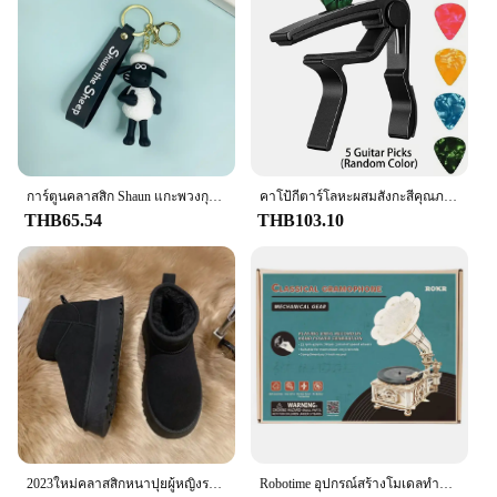
การ์ตูนคลาสสิก Shaun แกะพวงกุญแจแกะและสัตว์เพื่อนตุ๊กตาพวงกุญแจกระเป๋า Charms พวงกุญแจรถคริสต์มาสของขวัญ
คาโป้กีตาร์โลหะผสมสังกะสีคุณภาพสูงที่มีแผ่นดีดเซลลูโลส5แผ่น (สีแบบสุ่ม)-เหมาะกับอะคูสติกไฟฟ้าคลาสสิกและอูคูเลเล่
THB65.54
THB103.10
2023ใหม่คลาสสิกหนาปุยผู้หญิงรองเท้าบู๊ตหิมะสบายข้อเท้ารองเท้าบูทผู้หญิงฤดูหนาวสุภาพสตรีรองเท้าChunky Botas Mujer
Robotime อุปกรณ์สร้างโมเดลทำจากไม้424ชิ้น, เครื่องเล่นแผ่นเสียงแบบคลาสสิกพร้อม1:1ดนตรีเป็นของขวัญสำหรับเด็กผู้ใหญ่ LKB01การตกแต่งบ้าน