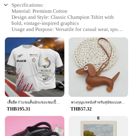
Specifications:
Material: Premium Cotton
Design and Style: Classic Champion Tshirt with
bold, vintage-inspired graphics
Usage and Purpose: Versatile for casual wear, sports
activities, or as a layering piece
Typical Adaptive Scenario: Ideal for daily wear,
workouts, or as part of a uniform
Shape or Size or Weight or Quantity: Available in a
range of sizes to fit most body types
Performance and Property: Breathable, durable, and
comfortable for extended wear
Features:
**Unmatched Comfort and Durability**
The Classic Champion Tshirt is crafted from
premium cotton, offering a soft touch that's gentle
เสื้อยืด F1แขนสั้นนักแข่งแชมเปี้ยนี้ยนสูตรคลาสสิกสวมใส่สบายสำหรับฤดูร้อน
พวงกุญแจหนังสำหรับสุนัขแบบคลาสสิกมีหลายสีพวงกุญแจสุนัขสุนัขดัชชุนด์น่ารักอุปกรณ์ประดับโทรศัพท์พวงกุญแจห้อยกระเป๋าเล็กๆน้อยๆกุญแจอุปกรณ์เสริมห่วง
on the skin. Its breathable fabric ensures you stay
THB195.31
THB57.32
cool and comfortable during any activity, while the
durable construction withstands the rigors of daily
wear. Whether you're heading to the gym, running
errands, or enjoying a casual day out, this tshirt is