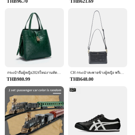
THB96.70
THB621.69
กระเป๋าถือผู้หญิง2024ใหม่งานหัตถกรรมย้อนยุคแนวแฟชั่นสไตล์คลาสสิกอุปกรณ์เสริมโลหะความจุมากสีทึบ
CH กระเป๋าสะพายข้างผู้หญิง พรีเมี่ยมดีไซน์เรียบง่าย กระเป๋าสะพายสตรี อารมณ์ สไตล์คลาสสิก สีบริสุทธิ์ สไตล์พิมพ์ลายโมโนแกรม
THB980.99
THB648.00