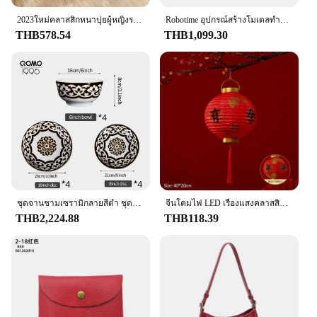
2023ใหม่คลาสสิกหนาปุยผู้หญิงรองเท้าบู๊ตหิมะสบายข้อเท้ารองเท้าบูทผู้หญิงฤดูหนาวสุภาพสตรีรองเท้าChunky Botas Mujer
Robotime อุปกรณ์สร้างโมเดลทำจากไม้424ชิ้น, เครื่องเล่นแผ่นเสียงแบบคลาสสิกพร้อม1:1ดนตรีเป็นของขวัญสำหรับเด็กผู้ใหญ่ LKB01การตกแต่งบ้าน
THB578.54
THB1,099.30
ชุดจานชามเซรามิกลายสีดํา ชุดอาหารเย็นพอร์ซเลนคลาสสิก ชุดจานและชามเซรามิกหรูหราสําหรับ 4-8 คน
จีนโคมไฟ LED เรืองแสงคลาสสิกสีแดงโคมไฟกระดาษ DIY ประกอบโคมไฟกระดาษเทศกาลฤดูใบไม้ผลิเด็กของขวัญตกแต่งปีใหม่
THB2,224.88
THB118.39