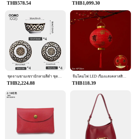
THB578.54
THB1,099.30
ชุดจานชามเซรามิกลายสีดํา ชุดอาหารเย็นพอร์ซเลนคลาสสิก ชุดจานและชามเซรามิกหรูหราสําหรับ 4-8 คน
จีนโคมไฟ LED เรืองแสงคลาสสิกสีแดงโคมไฟกระดาษ DIY ประกอบโคมไฟกระดาษเทศกาลฤดูใบไม้ผลิเด็กของขวัญตกแต่งปีใหม่
THB2,224.88
THB118.39