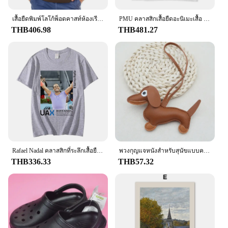
เสื้อยืดพิมพ์โลโก้พ็อดคาสท์ห้องเรียนคลาสสิกเสื้อยืดผู้ชายคนผิวขาวรุ่นใหม่
PMU คลาสสิกเสื้อยืดอะนิเมะเสื้อ t ฤดูร้อนความงามเสื้อผ้าบุรุษแชมป์เสื้อ t
THB406.98
THB481.27
Rafael Nadal คลาสสิกที่ระลึกเสื้อยืด 20 Grand Slam Champion TShirt Unisex ผ้าฝ้าย Nadal สเปนเทนนิสแฟนของขวัญ Tees เสื้อผ้า
พวงกุญแจหนังสำหรับสุนัขแบบคลาสสิกมีหลายสีพวงกุญแจสุนัขสุนัขดัชชุนด์น่ารักอุปกรณ์ประดับโทรศัพท์พวงกุญแจห้อยกระเป๋าเล็กๆน้อยๆกุญแจอุปกรณ์เสริมห่วง
THB336.33
THB57.32