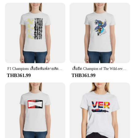
perfect for any activity, from a casual day out to a
rigorous workout session. The durability of the
fabric means that this tee will remain a staple in
your wardrobe for years to come, resisting wear and
tear with ease.
**Versatile Style for Every Occasion**
The Classic Champion Tshirt is not just a shirt; it's a
statement of style. Its timeless design and classic
color options make it a versatile addition to any
wardrobe. Whether you're looking to layer it under
a jacket or wear it on its own, this tee transitions
F1 Champions เสื้อยืดพิมพ์ลายสัตว์, เสื้อยืดแขนสั้น MODE Korea เสื้อยืดตะวันตกสำหรับผู้หญิง
เสื้อยืด Champion of The Wild-revali เสื้อพิมพ์ลายสัตว์สำหรับเสื้อผ้าผู้หญิงเสื้อฤดูร้อนผู้หญิง
seamlessly from casual outings to sporting events.
THB361.99
THB361.99
Its simple yet iconic design ensures that it remains a
fashion favorite, no matter the season or trend.
**Adaptive and Accessible for Everyone**
Understanding the diverse needs of our customers,
this Classic Champion Tshirt is available in a range
of sizes to cater to all body types. Whether you're a
retailer looking to stock up on wholesale sets or an
individual shopper in search of a reliable supplier,
our commitment to quality and accessibility makes