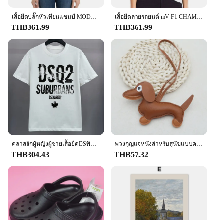
this tee an ideal choice. Its sets make it an excellent
option for bulk purchases, ensuring that you have a
เสื้อยืดปลั๊กหัวเทียนแชมป์ MODE Korea เสื้อยืดผู้หญิงเสื้อยืดลายรถแข่งเสื้อยืดสีดำสไตล์วินเทจ
เสื้อยืดลายรถยนต์ mV F1 CHAMPION เสื้อน่ารักเสื้อยืดผู้หญิงแฟชั่นน่ารัก
consistent supply of this timeless classic.
THB361.99
THB361.99
คลาสสิกผู้หญิงผู้ชายเสื้อยืดDSพิมพ์Q2 แบรนด์แขนสั้นTshirtเสื้อผ้าDesigner Teeหรูหรา 2025 Cotton Tเสื้อฤดูร้อน
พวงกุญแจหนังสำหรับสุนัขแบบคลาสสิกมีหลายสีพวงกุญแจสุนัขสุนัขดัชชุนด์น่ารักอุปกรณ์ประดับโทรศัพท์พวงกุญแจห้อยกระเป๋าเล็กๆน้อยๆกุญแจอุปกรณ์เสริมห่วง
THB304.43
THB57.32