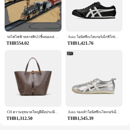
รถไฟไฟฟ้าคลาสสิก21ชิ้นของเล่นสำหรับเด็กของขวัญวันเกิดของเล่นรถไฟย้อนยุค
Asics โอนิสซึกะไทเกอร์เม็กซิโก66รองเท้าวิ่ง, รองเท้าผ้าใบหนังคลาสสิกสำหรับผู้ชายและผู้หญิง
THB554.02
THB1,421.76
CH ความจุขนาดใหญ่ฝีมือประณีตพิมพ์ตัวอักษรสุภาพสตรีกระเป๋าถือมัลติฟังก์ชั่กระเป๋าถือสตรีสไตล์คลาสสิกย้อนยุค
Asics รองเท้าโอนิสซึกะไทเกอร์เม็กซิโก66ดั้งเดิมสำหรับผู้หญิงผู้ชายสีขาวเงิน, Onitsuka ลายเสือคลาสสิกรองเท้าแตะน้ำหนักเบา
THB1,312.50
THB1,545.39