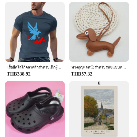
feel that is perfect for all-day wear. The iconic
Champion logo stands out as a testament to the
brand's rich heritage, making it a must-have for
sports enthusiasts and casual fashion lovers alike.
**Versatile and Adaptable**
Designed for versatility, this T-shirt is an essential
piece for any wardrobe. Whether you're heading to
the gym, lounging at home, or looking for a casual,
everyday staple, the Classic Champion T-shirt
adapts to your needs. Its unisex design ensures that
it can be worn by anyone, making it a popular
เสื้อยืดโลโก้คลาสสิกสำหรับเด็กผู้ชายเสื้อยืดแขนสั้นสัตว์สำหรับผู้ชายโลโก้แชมเปี้ยนลูกชายคนที่สองอย่างน่าอับอาย
พวงกุญแจหนังสำหรับสุนัขแบบคลาสสิกมีหลายสีพวงกุญแจสุนัขสุนัขดัชชุนด์น่ารักอุปกรณ์ประดับโทรศัพท์พวงกุญแจห้อยกระเป๋าเล็กๆน้อยๆกุญแจอุปกรณ์เสริมห่วง
choice for both men and women. The wide range of
THB338.92
THB57.32
sizes available ensures that you can find the perfect
fit for your body type, enhancing comfort and style.
**Perfect for Various Occasions**
The Classic Champion T-shirt is not just a piece of
clothing; it's a statement of style and comfort. Its
classic design makes it a versatile choice for
various occasions, from casual outings to sports
events. The durability of the fabric ensures that it
withstands the test of time, making it a smart