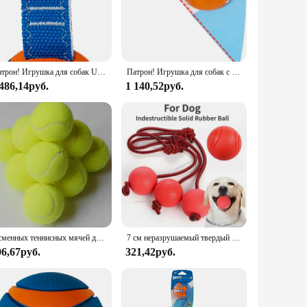
your needs. It's lightweight yet bouncy, ensuring that it can
 addition to any dog's toy collection. Available in sets or
Патрон! Игрушка для собак Ultra Tug, игрушка для собак с мячом для вытаскивания
Патрон! Игрушка для собак с шариками, разные цвета
 486,14руб.
1 140,52руб.
lay, whether you're in a park, backyard, or beach. The ball's
to-spot design make it an excellent choice for fetch games in
ways full of excitement and fun.
6 сменных теннисных мячей для собак, тренировочная пусковая установка для упражнений, ударный патрон для кошек, Спортивная игрушка для прыжков AFP, гипер, для мини-питомцев
7 см неразрушаемый твердый резиновый мяч для дрессировки питомцев жевательная игрушка для собак Игрушки для маленьких средних и больших собак Интерактивная
06,67руб.
321,42руб.