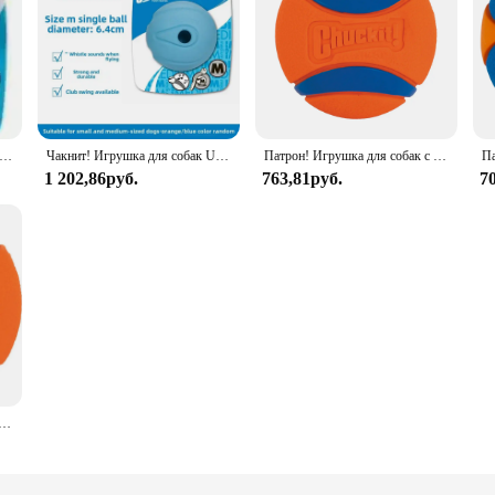
it Fetch Medley Dog Ball Игрушки для собак, упаковка из 3 шт.
Чакнит! Игрушка для собак Ultra Ball — маленькие надувные шарики для собак 0–20 фунтов — изготовлена из прочной резины — плавающие водные игрушки для домашних животных
Патрон! Игрушка для собак с ультрамячом
Па
1 202,86руб.
763,81руб.
7
а для собак Chuckit Ultra Ball