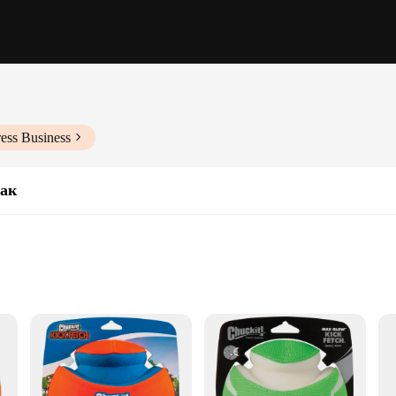
ess Business
бак
to enhance their pet's playtime. Crafted from high-quality, durable rubber, this
 even in the most challenging conditions, ensuring that playtime is not interrupt