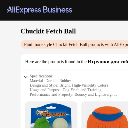
Chuckit Fetch Ball
Find more style
Chuckit Fetch Ball
products with AliExpr
Игрушки для со
Here are the products found in the
Specifications:
Material: Durable Rubber
Design and Style: Bright, High-Visibility Colors
Usage and Purpose: Dog Fetch and Training
Performance and Property: Bouncy and Lightweight
Shape or Size: Standard 2.5-inch Diameter
Quantity: Available in Sets or Individually
Features:
**Enhanced Playtime for Your Canine Companion**
The Chuckit Fetch Ball is a must-have for dog owners looking 
play. Its bright, high-visibility colors make it easy to spot,