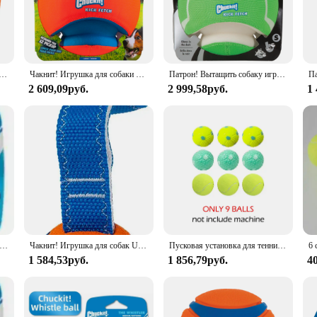
 choice for training and play sessions.
ing for a reliable fetch toy, the Chuckit Fetch Ball is versatile enough to meet 
s design is not only functional but also aesthetically pleasing, making it a great
r-friendly option, making it accessible for all dog owners.
ltra Ball — маленькие надувные шарики для собак 0–20 фунтов — изготовлена из прочной резины — плавающие водные игрушки для домашних животных
Чакнит! Игрушка для собаки Kick Fetch Ball
Патрон! Вытащить собаку игрушечный мяч, светится в темноте
2 609,09руб.
2 999,58руб.
1
able play companion. Its bouncy nature makes it perfect for indoor and outdoor p
ive play, making it a reliable choice for daily use. The bright colors and easy-
after the sun goes down. With the Chuckit Fetch Ball, your dog's playtime is al
it Fetch Medley Dog Ball Игрушки для собак, упаковка из 3 шт.
Чакнит! Игрушка для собак Ultra Tug, игрушка для буксировки мяча для фехтча и собак для собак
Пусковая установка для теннисных мячей для собак, интерактивная игрушка для домашних животных, автоматическая игра для собак с регулируемым расстоянием, прочная игрушка для собак
1 584,53руб.
1 856,79руб.
4