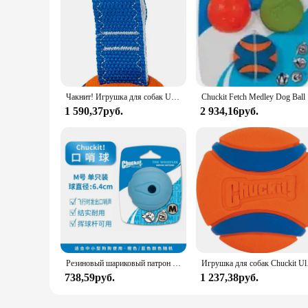
Чакнит! Игрушка для собак Ultra Tug, игрушка для буксировки мяча для фехтча и собак для собак
Chuck
1 590,37руб.
2 934,16руб.
Резиновый шариковый патрон petmate, классический пинбол, игрушка для домашних животных, игрушка для собак, жевательное устройство для прорезывания зубов, Интерактивная Голосовая Прогулка собак
Игрушк
738,59руб.
1 237,38руб.