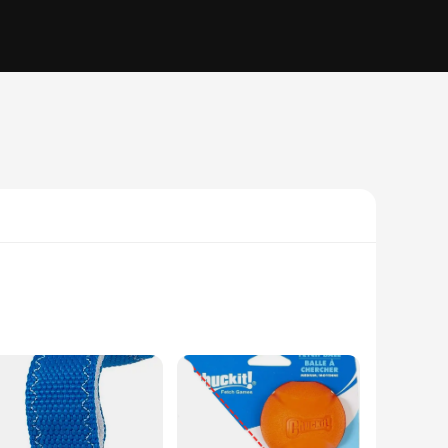
 fetch ball is designed to withstand the rigors of energetic
ed by lost balls. The standard 2.5-inch diameter of the Chuckit