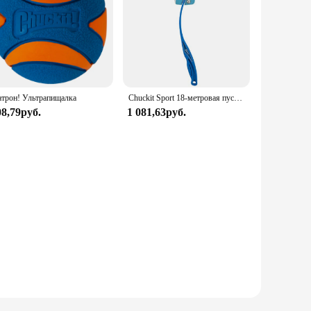
трон! Ультрапищалка
Chuckit Sport 18-метровая пусковая установка для мячей для собак, длина 18 дюймов, включает средний шарик (2,5 дюйма) для собак, 20-60 фунтов
08,79руб.
1 081,63руб.