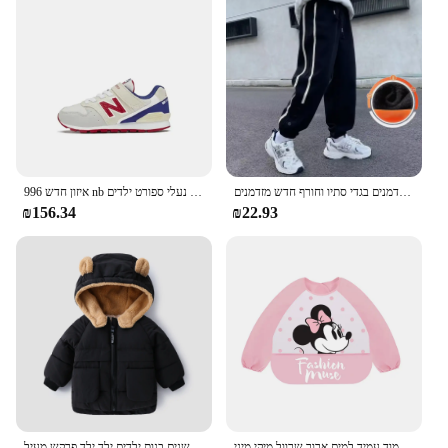
מכנסיים בנים סתיו וחורף חדש מזדמנים בגדי סתיו וחורף חדש מזדמנים
איזון חדש 996 nb נעלי מזדמנים בנים/בנות זעזועים נעלי ריצה נעלי ספורט ילדים
₪156.34
₪22.93
דיסני תינוק ליקוק חמוד עמיד למים ארוך שרוול מיקי מיני Cartoon ליקוק בד האכלת סינר עם כיס ילד סינר חלוק
עונדים 2024 חורף ילדים תינוק מעיל קריקטורה דוב האוזניים ז 'קט ברדס 1-6 שנים בנות ילדים ילד ילד פרקש מעיל