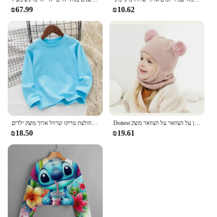
₪67.99
₪10.62
Doitest התינוק ילד ביאני להגן על הצוואר על הצוואר מוצק windproof windcribest ילדים בנות earflap
בגדים של ילדים 2024 כותנה בנות חולצת טריקו שרוול ארוך מוצק ילדים cuths סווטשירונים של סתיו חולצה נוער 6 8 10 שנים
₪18.50
₪19.61