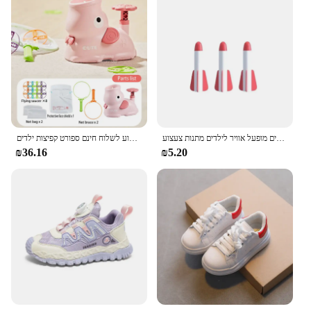
משאבת אוויר חיצונית מדחפת אוויר חיצונית לוחצת חליפת רקטות קופצות אוויר מדממת קפיצות משחק משגר טילים מופעל אוויר לילדים מתנות צעצוע
עף דיסק אוויר דיסק משגר צלחת משגר בחוץ מדחף גן משחק רומן ילדים צעצוע עבור ילד לקפוץ ספורט משלוח חינם משחק נורמלי ילדים צעצוע לשלוח חינם ספורט קפיצות ילדים
₪36.16
₪5.20