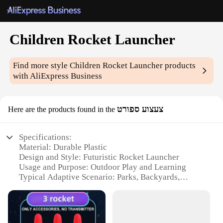
Children Rocket Launcher
Find more style
Children Rocket Launcher
products
with AliExpress Business
צעצוע ספורט
Here are the products found in the
Specifications:
Material: Durable Plastic
Design and Style: Futuristic Rocket Launcher
Usage and Purpose: Outdoor Play and Learning
Typical Adaptive Scenario: Parks, Backyards,
Outdoor Events
Shape or Size or Weight or Quantity: Compact and
Lightweight for Easy Handling
Performance and Property: Safe and Non-Toxic for