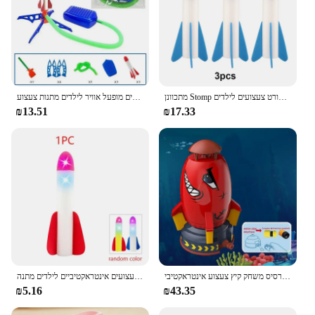
מתכוונן Stomp רקטות משגר צעצועי ספורט משחק ילדים רקטות משגר אוויר משאבת צעד רקטות כוח חיצוני ספורט צעצועים לילדים
משאבת אוויר חיצונית מדחפת אוויר חיצונית לוחצת חליפת רקטות קופצות אוויר מדממת קפיצות משחק משגר טילים מופעל אוויר לילדים מתנות צעצוע
₪13.51
₪17.33
קריקטורה משגר רקטות לחץ מים להרים מפטר דשא מפל מים משחק תרסיס משחק קיץ צעצוע אינטראקטיבי
ילדים רגליים-לדרוך צעצועי רקטה חיצונית פליטה מעופפת פלאש השקת צעצועים אינטראקטיביים לילדים מתנה
₪5.16
₪43.35