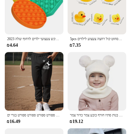
5pcs חמוד ברווז צעצועי מים לילדים רכים גומי לרחף לסחוט קול רחצה צעצוע לילדים
2023 החדש פופ חושי צעצועי קשת דינוזאור לקשקש צעצועי ילדים לדחוף שלה Kawaii אוטיזם הצרכים רטוב משכך צעצועים
₪4.64
₪7.35
כובעים חדשים בלקלאווה חמודים ילדים כפולות כובע אחד צעיף בנים בנות סתיו חורף כובע צמר כדור צמר
מכנסיים לילדים איכותיים מכנסיים מזדמנים חיצונית/חורף ספורט כדורסל ספורט ספורט ספורט ספורט בגדי ים
₪16.49
₪19.12