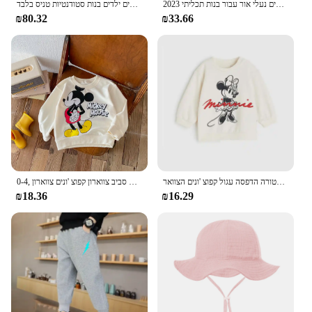
2023 האביב חדש לילדים אופנה רך לבן בני ספורט נעלי קוריאני סגנון סטודנטים שרוכים נעלי אור עבור בנות תכליתי
נעלי ספורט לילדים 2025 ילדים ילדים ילדים בנות סטודנטיות טניס בלבד
₪80.32
₪33.66
מיני סווטשירט עבור בנות שרוול ארוך תכליתי חולצות שרוולים ארוכים בתחילת הסתיו תחפושת חדשה ילד קריקטורה הדפסה עגול קפוצ 'ונים הצוואר
0-4, חולצת שרוול ארוך, חולצות אופנה רופפת ילדים סווטשרט ילדים באביב סתיו ילדים בגדים סביב צווארון קפוצ 'ונים צווארון
₪18.36
₪16.29