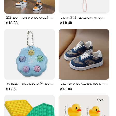
תינוק כותנה דלי כובע חדש לילדים קרם הגנה חיצוני כובעי בני בנות הדפסת פנמה כובע יוניסקס חוף דיג כובע עבור 3-12 חודשים
2024 בגדי גברים ברקים צעירים ומכנסיים בגדי ילדים סתיו 3-14 מכנסי ספורט איטיים חדשים
₪16.53
₪10.40
ילדים נעלי מזדמנים האביב האביב אופנה חדש בנים רכים נעלי ספורט סטודנטים נעלי ספורט סטודנטים
כיף ואק שומה מחזיקי מפתחות לחץ לקשקש צעצועי ילדים צעצועים לילדים פשוט גומות חן אצבע נייד Antistress צעצועים
₪1.83
₪41.04