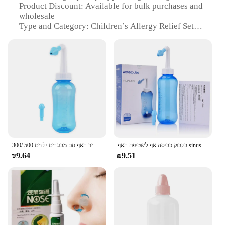
Product Discount: Available for bulk purchases and
wholesale
Type and Category: Children’s Allergy Relief Set
Design and Style: Ergonomically designed for
children's comfort
Usage and Purpose: Effective for nasal and oral
allergy relief
Typical Adaptive Scenario: Suitable for home and
school use
Shape or Size or Weight or Quantity:
Comprehensive set with easy-to-use components
Performance and Property: Formulated to soothe
and alleviate allergic reactions
בקבוק כביסה אף לשטיפת האף sinusite sinusite נזלת אלרגית טיפול בשטיפה האף מלח לילד מבוגר 300 מ "ל
300/ 500 מ ל אף לשטוף מערכת סינוס אלרגיות הקלה לחץ האף לשטוף את הניטי סיר האף גזם מבוגרים ילדים
Features:
₪9.64
₪9.51
|Vendors|
**Comprehensive Relief for Young Ones**
The Children’s Allergy Relief Set is meticulously
crafted to provide comfort and respite to children
suffering from various allergies. This all-in-one
solution includes essential items designed to target