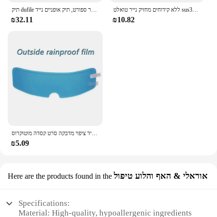
ללא קידוחים מחזיק נייר טואלט sus304 נירוסטה עצמית דבק קיר הר רקמות מגבת רקמות מגבת אמבטיה
תיק dufile נסיעות סריג קל משקל, תיק אחסון ספורט כושר ספורט, תיק אופניים נייד
₪32.11
₪10.82
חדש אוניברסלי אופנוע קסדה ברור סרט נגד ערפל וגשם סרט עמיד ננו עמיד ציפוי מדבקה סרט קסדה מוטוקרוס
₪5.09
אוראלי & האף והלוע טיפול
Here are the products found in the
Specifications:
Material: High-quality, hypoallergenic ingredients