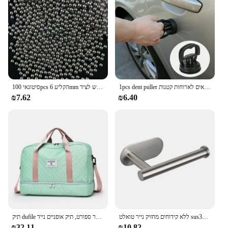
1pcs dent puller למשוך ראש לוח מסיר כלי 2 אינץ 'מכונת תיקון מכונת סקר מכונת שאיבה מתאים לארוחות קטנות
סיטונאי 100pcs הקליע 6mm כדורי פלדה קשת מקצועי הקלע תחמושת חיצוני הקלע כדורים משמש לציד
₪7.62
₪6.40
ללא קידוחים מחזיק נייר טואלט sus304 נירוסטה עצמית דבק קיר הר רקמות מגבת רקמות מגבת אמבטיה
תיק dufile נסיעות סריג קל משקל, תיק אחסון ספורט כושר ספורט, תיק אופניים נייד
₪32.11
₪10.82