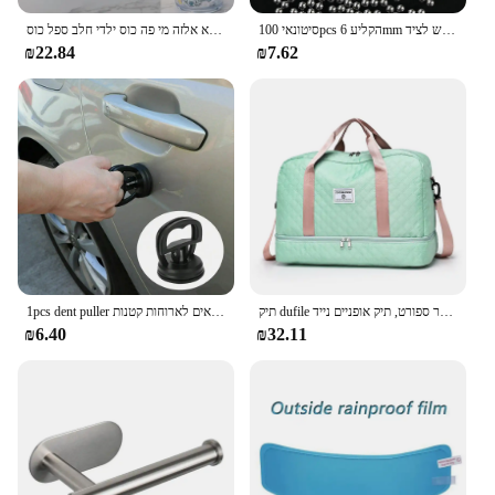
סיטונאי 100pcs הקליע 6mm כדורי פלדה קשת מקצועי הקלע תחמושת חיצוני הקלע כדורים משמש לציד
דיסני תפר מיקי מיני מאוס קריקטורה כוסות לשתות מים קריסטל כוס אנימה איור קפוא אלזה מי פה כוס ילדי חלב ספל כוס
₪22.84
₪7.62
תיק dufile נסיעות סריג קל משקל, תיק אחסון ספורט כושר ספורט, תיק אופניים נייד
1pcs dent puller למשוך ראש לוח מסיר כלי 2 אינץ 'מכונת תיקון מכונת סקר מכונת שאיבה מתאים לארוחות קטנות
₪6.40
₪32.11