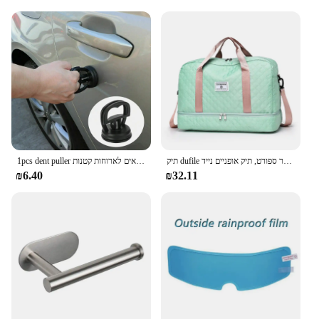
itself, with a dedicated team of vendors and
suppliers ready to assist with any inquiries or
concerns. With our Children’s Allergy Relief sets,
you can trust that your child will have the tools they
need to thrive in an allergy-friendly environment.
תיק dufile נסיעות סריג קל משקל, תיק אחסון ספורט כושר ספורט, תיק אופניים נייד
1pcs dent puller למשוך ראש לוח מסיר כלי 2 אינץ 'מכונת תיקון מכונת סקר מכונת שאיבה מתאים לארוחות קטנות
₪6.40
₪32.11