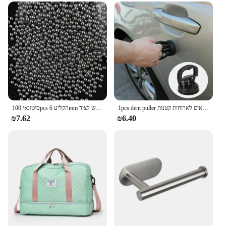
1pcs dent puller למשוך ראש לוח מסיר כלי 2 אינץ 'מכונת תיקון מכונת סקר מכונת שאיבה מתאים לארוחות קטנות
סיטונאי 100pcs הקליע 6mm כדורי פלדה קשת מקצועי הקלע תחמושת חיצוני הקלע כדורים משמש לציד
₪7.62
₪6.40