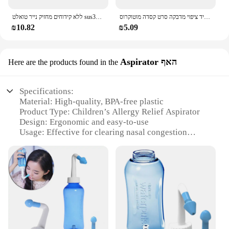
חדש אוניברסלי אופנוע קסדה ברור סרט נגד ערפל וגשם סרט עמיד ננו עמיד ציפוי מדבקה סרט קסדה מוטוקרוס
ללא קידוחים מחזיק נייר טואלט sus304 נירוסטה עצמית דבק קיר הר רקמות מגבת רקמות מגבת אמבטיה
₪10.82
₪5.09
Aspirator האף
Here are the products found in the
Specifications:
Material: High-quality, BPA-free plastic
Product Type: Children’s Allergy Relief Aspirator
Design: Ergonomic and easy-to-use
Usage: Effective for clearing nasal congestion
Performance: Powerful suction for efficient relief
Size: Compact and portable for on-the-go use
Features:
**Efficient Relief for Little Ones**
The Children’s Allergy Relief Aspirator is a must-
have for parents looking to provide comfort to their
kids during allergy season. This allergy relief
device is designed to be gentle on children's