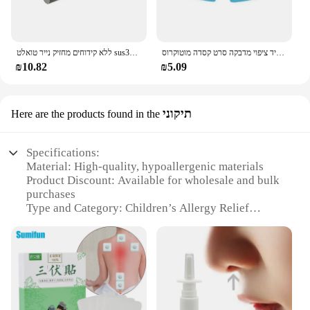
חדש אוניברסלי אופנוע קסדה ברור סרט נגד ערפל וגשם סרט עמיד ננו עמיד ציפוי מדבקה סרט קסדה מוטוקרוס
ללא קידוחים מחזיק נייר טואלט sus304 נירוסטה עצמית דבק קיר הר רקמות מגבת רקמות מגבת אמבטיה
₪10.82
₪5.09
תיקוני
Here are the products found in the
Specifications:
Material: High-quality, hypoallergenic materials
Product Discount: Available for wholesale and bulk
purchases
Type and Category: Children’s Allergy Relief
Products
Design and Style: Ergonomic, user-friendly design
Usage and Purpose: Provides relief from allergies
and seasonal discomfort
Typical Adaptive Scenario: Ideal for children with
allergies or sensitivities
Shape or Size or Weight or Quantity: Designed for