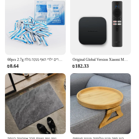
Usage and Purpose: Specifically designed for
children's health and comfort
Typical Adaptive Scenario: Home, school, and
travel environments
Shape or Size or Weight or Quantity: Compact and
lightweight for easy portability
Performance and Property: Effective in reducing
allergens and maintaining hygiene
60pcs 2.7g האף לשטוף מלח לשטוף אלרגי נזלת הקלה האף חלל מגן השקיה מבוגרים ילדי האף מנקה מלח
Original Global Version Xiaomi Mi TV Box S 2nd Gen Dolby Vision Google Assistant HDR10+ 4K Ultra HD Streaming Media Player
Features:
₪8.64
₪182.33
**Comprehensive Allergy Relief Solution**
The Children’s Allergy Relief Sets are meticulously
crafted to provide an effective solution for children
who suffer from allergies. These sets are not just
about relief; they are a comprehensive approach to
maintaining a healthy environment for your child.
The high-quality, hypoallergenic materials used in
these sets ensure that they are gentle on your child's
skin, while still being robust enough to tackle the
toughest allergens. The sets are available for
wholesale and vendor purchases, making them an
ספה מגש ספה שולחן ספה קליפ-על מגש ספה מעץ טבעי ספה מגש טלוויזיה מעשי חטיפים
סופר סופג אמבט מחצלת גומי גומי שטיח חדר אמבטיה כניסה doormat nappa עור רצפת מחצלות שירותים מטבח אזור שטיחים