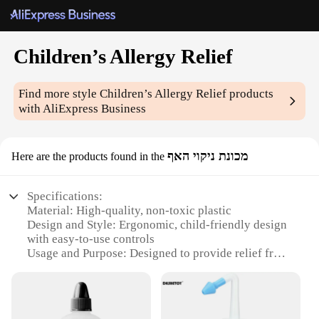
Children’s Allergy Relief
Find more style
Children’s Allergy Relief
products
with AliExpress Business
מכונת ניקוי האף
Here are the products found in the
Specifications:
Material: High-quality, non-toxic plastic
Design and Style: Ergonomic, child-friendly design
with easy-to-use controls
Usage and Purpose: Designed to provide relief from
allergies and nasal congestion
Performance and Property: Efficient airflow and
suction for effective cleaning
Parts and Accessories: Comes with a complete set of