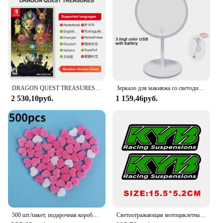
DRAGON QUEST TREASURES Nintendo Switch игры 100% оригинальная карточка для физических игр, ролевой экшн-жанр для Switch OLED Lite
Зеркало для макияжа со светодиодной подсветкой, 3 режима
2 530,10руб.
1 159,46руб.
500 шт./пакет, подарочная коробка, пушистый наполнитель слизи, глина, розовое сердце, любовь, бусины, пенопластовая полоска, слизь, сделай сам, свадебные сувениры, наполнитель цветочной коробки
Светоотражающая мотоциклетная наклейка Kyb Wp для мотокросса, наклейки для Yamaha Honda Suzuki Ktm Kawasaki Benelli