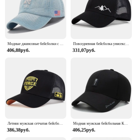
Модные джинсовые бейсболки с вышивкой NYC 1985, регулируемые уличные повседневные бейсболки для взрослых, спортивные шляпы от солнца для гольфа
Повседневная бейсболка унисекс, спортивная шляпа Snapback, горная вышивка, шляпы в стиле хип-хоп, летние дышащие сетчатые кепки Gorras
406,88руб.
331,07руб.
Летняя мужская сетчатая бейсболка, спортивная бейсболка с надписью Snapback для женщин, дышащие кепки унисекс, шляпы дальнобойщика в стиле хип-хоп
Модная мужская бейсбольная Кепка с вышивкой, бейсболки для мужчин в стиле хип-хоп, Спортивная повседневная Кепка для водителя грузовика, уличные солнцезащитные шапки
386,38руб.
406,25руб.