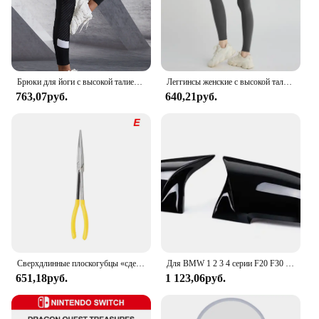
Брюки для йоги с высокой талией и боковыми карманами
Леггинсы женские с высокой талией для занятий йогой и фитнесом
763,07руб.
640,21руб.
Сверхдлинные плоскогубцы «сделай сам», прямой строительный механизм, ручные инструменты для снятия, гаечные ключи, зажимы, набор для ухода за автомобилем, автомобильные аксессуары
Для BMW 1 2 3 4 серии F20 F30 F31 F32 F36 2012 - UP 320i 328i 330d 335i M3 M4 Сменный стиль крышки зеркала из углеродного волокна
651,18руб.
1 123,06руб.