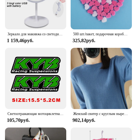
Зеркало для макияжа со светодиодной подсветкой, 3 режима
500 шт./пакет, подарочная коробка, пушистый наполнитель слизи, глина, розовое сердце, любовь, бусины, пенопластовая полоска, слизь, сделай сам, свадебные сувениры, наполнитель цветочной коробки
1 159,46руб.
325,82руб.
Светоотражающая мотоциклетная наклейка Kyb Wp для мотокросса, наклейки для Yamaha Honda Suzuki Ktm Kawasaki Benelli
Женский свитер с круглым вырезом, однотонная теплая кашемировая рубашка с длинным рукавом, Осень-зима
105,70руб.
902,14руб.