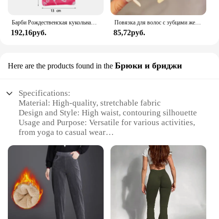
Барби Рождественская кукольная одежда спальные мешки плюшевые пижамные аксессуары кукольная одежда для куклы Барби и 1/6 искусственная кукла игрушка для девочки
Повязка для волос с зубцами женская, Простой яркий матовый обруч для волос со сломанными волосами, модный аксессуар на голову
192,16руб.
85,72руб.
Брюки и бриджи
Here are the products found in the
Specifications:
Material: High-quality, stretchable fabric
Design and Style: High waist, contouring silhouette
Usage and Purpose: Versatile for various activities,
from yoga to casual wear
Typical Adaptive Scenario: Suitable for a range of
body types, from petite to plus-size
Shape or Size or Weight or Quantity: Available in
multiple sizes and colors
Performance and Property: Moisture-wicking,
breathable, and durable
Features: