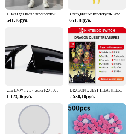
these leggings have got you covered.
Штаны для йоги с перекрестной талией
Сверхдлинные плоскогубцы «сделай сам», прямой строительный механизм, ручные инструменты для снятия, гаечные ключи, зажимы, набор для ухода за автомобилем, автомобильные аксессуары
641,16руб.
651,18руб.
Для BMW 1 2 3 4 серии F20 F30 F31 F32 F36 2012 - UP 320i 328i 330d 335i M3 M4 Сменный стиль крышки зеркала из углеродного волокна
DRAGON QUEST TREASURES Nintendo Switch игры 100% оригинальная карточка для физических игр, ролевой экшн-жанр для Switch OLED Lite
1 123,06руб.
2 530,10руб.