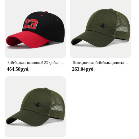
Бейсболка с вышивкой 23 дюйма, цветная яркая Кепка для мужчин и женщин, Спортивная Кепка унисекс
Повседневная бейсболка унисекс, спортивная шляпа Snapback, горная вышивка, шляпы в стиле хип-хоп, летние дышащие сетчатые кепки Gorras
464,58руб.
263,04руб.