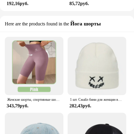
192,16руб.
85,72руб.
Йога шорты
Here are the products found in the
Женские шорты, спортивные шорты для женщин, Новые велосипедные шорты с высокой талией для бега, фитнеса, тренажерного зала с эффектом пуш-ап, леггинсы, одежда для йоги
1 шт. Смайл бини для женщин вышивка вязаная мужская шапка унисекс шапка бини Зимние Шляпа-Кепка с черепом мягкие чулки шапки
343,79руб.
282,43руб.