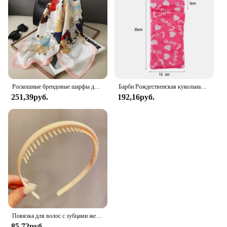
Роскошные брендовые шарфы для женщин, шелковый атласный шарф-хиджаб с принтом шаль, женская бандана 70*70 см, квадратные шали, шарфы для женщин 2024
Барби Рождественская кукольная одежда спальные мешки плюшевые пижамные аксессуары кукольная одежда для куклы Барби и 1/6 искусственная кукла игрушка для девочки
251,39руб.
192,16руб.
Повязка для волос с зубцами женская, Простой яркий матовый обруч для волос со сломанными волосами, модный аксессуар на голову
85,72руб.