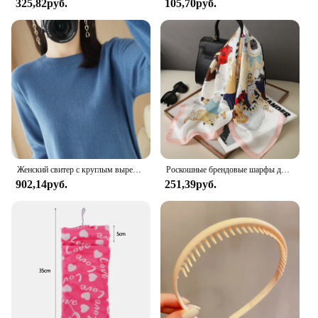
325,82руб.
105,70руб.
Женский свитер с круглым вырезом, однотонная теплая кашемировая рубашка с длинным рукавом, Осень-зима
Роскошные брендовые шарфы для женщин, шелковый атласный шарф-хиджаб с принтом шаль, женская бандана 70*70 см, квадратные шали, шарфы для женщин 2024
902,14руб.
251,39руб.