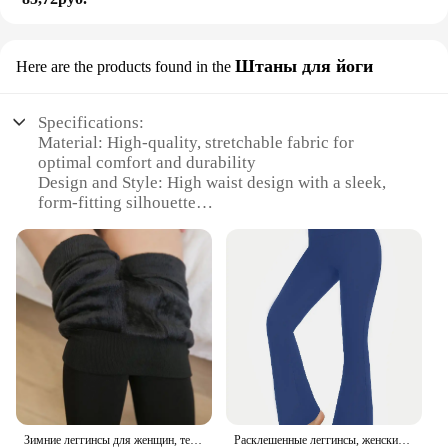
Штаны для йоги
Here are the products found in the
Specifications:
Material: High-quality, stretchable fabric for
optimal comfort and durability
Design and Style: High waist design with a sleek,
form-fitting silhouette
Usage and Purpose: Ideal for yoga, fitness, and
casual wear
Performance and Property: Moisture-wicking and
breathable, ensuring comfort during intense
workouts
Shape or Size or Weight or Quantity: Available in a
range of sizes to fit various body types
Applicable People: Suitable for women seeking
both style and functionality in their activewear
Features:
Зимние леггинсы для женщин, теплые леггинсы, однотонные бархатные леггинсы с высокой талией, эластичные леггинсы
Расклешенные леггинсы, женские штаны для йоги, женские широкие брюки с высокой талией
**Unmatched Comfort and Style**