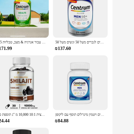
מולטי-ויטמינים 275, מולטי-ויטמינים, מולטי ויטמינים, טבליות מולטי ויטמינים מתאימים לגברים מעל 50 ונשים מעל 50.
תוסף תזונה למבוגרים צנטרום עבור אנרגיה & מצב, טבליות 425
171.99
₪137.60
כמוסות 120 כמוסות 120 כמוסות, ויטמין במינרלים של גברים ויטמין מינרלים תוסף עם ליקופן
קפסולות שרף שילאיג 'ט אמיתי טהור שילאיג' ט חומצה פולבית 20%-תמצית 10:1 10,000 מ "ג תוספת כוח
24.44
₪84.88