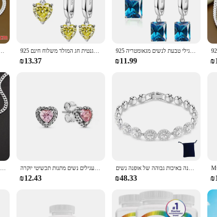
 collection offers a blend of durability and aesthetic appeal. Each piece in th
d sparkling gemstones that are sure to turn heads. Whether you're attending a for
it's about lasting quality. The silver alloy used ensures that the jewelry remain
925 תכשיטים אלגנטיות כסף סטרלינג סטים אלגנטיים שרשרת עגילי טבעת לנשים מגאומטריה
925 סטרלינג כסף נשים לב זירקון טבעת עגילי שרשרת חתונה כלה אלגנטית חג המולד משלוח חינם
סטרלינג כסף 18/20/22/24mm צד שרשרת שרשרת צמיד עבור אישה גברים אופנה חתונה קסם
 of jewelry pieces, from statement necklaces to delicate bracelets and sparkling
ent of sophistication and style.
₪13.37
₪11.99
₪
ching for the perfect gift, the Centrum Silver Women collection is designed to 
periods. The versatility of the collection allows it to be worn on various occ
welry, blending elegance with practicality for the modern woman.
אופנה באיכות גבוהה של אופנה נשים S925 משובץ קריסטל משובץ כסף מדהים על סט סדרה של מלאך
סדרת כסף סטרלינג 925 אהבה נוצצת ורוד מלא תכשיטי יהלומים משובצים שרשרת קסם עגילים נשים מתנות תכשיטי יוקרה
חם באיכות גבוהה 925 כסף סטרלינג קסם 7MM שרשרת צמידי neckalces תכשיטי סט לגבר נשים אופנה מסיבת חתונה מתנות
₪12.43
₪48.33
₪