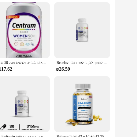
ing make it an attractive addition to any bathroom counter
 the perfect companion for the woman who is always on the
Bcuelov גברים 50 + מלא כמוסות מולטי-120 כדי לתמוך לב, בריאות המוח
רב-ויטמינים, רב-מינרליים ותוספי טבליות כסף רב-ויטמין מתאים לגברים ולנשים מעל 50 שנים.
117.62
₪26.59
Balincer ויטמין d3 + k2 + b12 2000 מ "ג עבור עצם, תמיכה חיסונית וסידן, 120 קפסולות שאינו gmo
Multivitamin לגברים מעל גיל 50, נוסחה טבעית באיכות גבוהה, תוספת בריאות