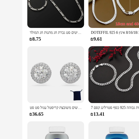
Crafted from a premium silver alloy, the Centrum Silver Women
essence of timeless elegance, featuring intricate patterns an
pieces are versatile enough to complement any outfit.
**Timeless Appeal**
The Centrum Silver Women collection is not just about looks; 
DOTEFFIL 925 8/16/ אינץ 6
קרפ אצילי קרפ 925 חדש שרשרת 4 מ "מ לגברים נשים צמיד שרשרת תכשיטים סט גברת חג מתנות חג המולד
beauty for years to come. The complete set includes a variety
needs. This set is not just a collection of pieces; it's a statem
₪8.75
₪9.61
**For Every Occasion**
Whether you're looking to elevate your everyday look or sear
and comfortable to wear, making them suitable for extended 
Silver Women collection is a testament to the art of fine je
איכות גבוהה שמחה קלאסית של נשים משובצת קריסטל עגול סט סט
₪36.65
₪13.41