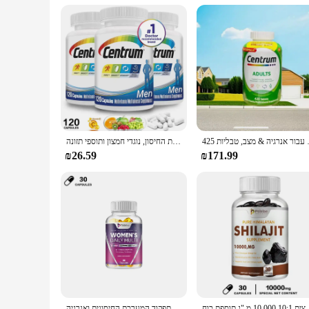
**For the Active Woman**
Centrum Silver Women is tailored for the active woman who v
or purse. The tablets are easy to swallow, ensuring that yo
move, providing the essential nutrients needed to support her 
צב, טבליות 425
תוספי מזון ומינרלים, תמיכה באנרגיה, מסת שריר, מערכת החיסון, נוגדי חמצון ותוספי תזונה
₪26.59
₪171.99
ת 20%-תמצית 10:1 10,000 מ "ג תוספת כוח
קפסולות מולטי נשים מכילות תערובת מושלמת של ביוטין, סידן ואבץ כדי לתמוך בתפקוד המערכת החיסונית ואנרגיה