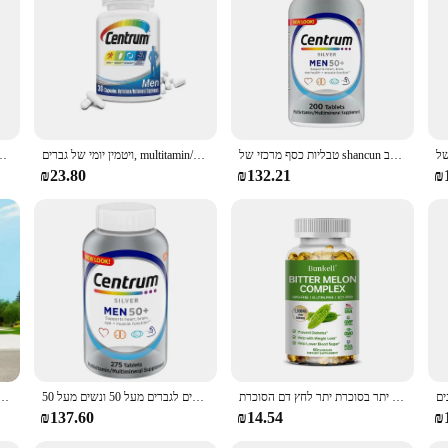
with a comprehensive blend of essential vitamins and minerals, tailored speci
nts required to maintain vitality and well-being. The formulation includes vita
nutrients for overall health.
 packaged for ease of use and convenience. Each set is designed to last for a 
phisticated packaging not only adds to the product's appeal but also ensures tha
טבליות כסף מרכזי של shancun במדינות המאוחדות, קפסולות 200/275, 50 גברים ונשים, 50 שנה, ויטמין מורכב
ויטמין יומי של גברים, multitamin/multimineral עם ויטמין d3, ויטמין B, נוגדי חמצון, חילוף חומרים, חסינות, אנרגיה, שריר
l-נוגד חמצון, עצם, חיסון, אנרגיה, חילוף החומרים, תפקוד שריר
pport your loved ones, these sets are available for wholesale and vendor purcha
₪23.80
₪132.21
₪
bout the product; they are about the support provided to vendors and suppliers
t your customers receive the highest quality products. With our commitment to c
en to age gracefully and confidently with Centrum Silver Women multivitamin
קפסולות מלון מריר מייצב את הסוכר בדם תומך יתר בסוכרת יתר לחץ דם הסוכרת
מולטי-ויטמינים 275, מולטי-ויטמינים, מולטי ויטמינים, טבליות מולטי ויטמינים מתאימים לגברים מעל 50 ונשים מעל 50.
תוסף תזונה למבוגרים צנטרום עבור אנרגיה & מ
₪137.60
₪14.54
₪