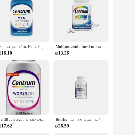
fically for the needs of women over 50. These supplements
mins A, C, D, E, and K, as well as essential minerals such as
month, making it an ideal choice for those who value
t the supplements remain fresh and potent until the last
טבליות כסף כפר זן של Hi, קפסולות 200, תוסף תזונה לשמירה על מצב פיזי, ויטמין vc קומפלקס
Multitamin/multimineral multitamin/multimineral multitamin/multitamin
ses, making them accessible for a wide range of users.
116.10
₪13.26
. As a reliable source for these sets, you can expect
ustomer satisfaction, we aim to be your go-to partner for all
 supplements.
Bcuelov גברים 50 + מלא כמוסות מולטי-120 כדי לתמוך לב, בריאות המוח
רב-ויטמינים, רב-מינרליים ותוספי טבליות כסף רב-ויטמין מתאים לגברים ולנשים מעל 50 שנים.
117.62
₪26.59