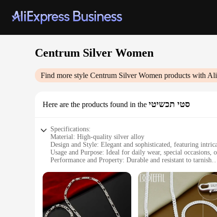
Centrum Silver Women
Find more style
Centrum Silver Women
products with Al
סטי תכשיטי
Here are the products found in the
Specifications:
Material: High-quality silver alloy
Design and Style: Elegant and sophisticated, featuring intric
Usage and Purpose: Ideal for daily wear, special occasions, or
Performance and Property: Durable and resistant to tarnish
Parts and Accessories: Includes a complete set of jewelry piec
Applicable People: Designed specifically for women seeking
Features:
|Wholesale|Vendors|
**Elegance Redefined**