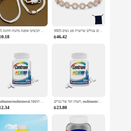
is exquisite set is meticulously designed to capture the
mal event or simply dressing up for a casual outing, these
s shiny and tarnish-resistant, allowing you to enjoy its
S925 עגילי קריסטל עגולים משובצים יהלומים עגולים שרשרת סט נשים
925 סטרלינג כסף 2 חלקים שרשרת צד מלא צמיד נשים גברים נשים תכשיטי אופנה מתנות חתונה
 earrings, making it an all-in-one solution for your jewelry
10.18
₪46.42
cater to all your jewelry needs. The pieces are lightweight
asions, from a casual brunch to a grand wedding. The Centrum
ויטמין יומי של גברים, multitamin/multimineral עם ויטמין d3, ויטמין B, נוגדי חמצון, חילוף חומרים, חסינות, אנרגיה, שריר
Multitamin/multimineral תוספת multimineral-נוגד חמצון, עצם, חיסון, אנרגיה, חילוף החומרים, תפקוד שריר
12.34
₪23.80