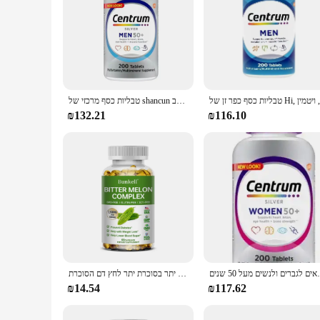
טבליות כסף מרכזי של shancun במדינות המאוחדות, קפסולות 200/275, 50 גברים ונשים, 50 שנה, ויטמין מורכב
₪132.21
₪116.10
ים לגברים ולנשים מעל 50 שנים
קפסולות מלון מריר מייצב את הסוכר בדם תומך יתר בסוכרת יתר לחץ דם הסוכרת
₪14.54
₪117.62