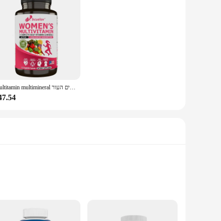
Multitamin multimineral נשים-תוסף רב-מגנזיום ביוטין סידן אבץ-תומך במפרקים העור
47.54