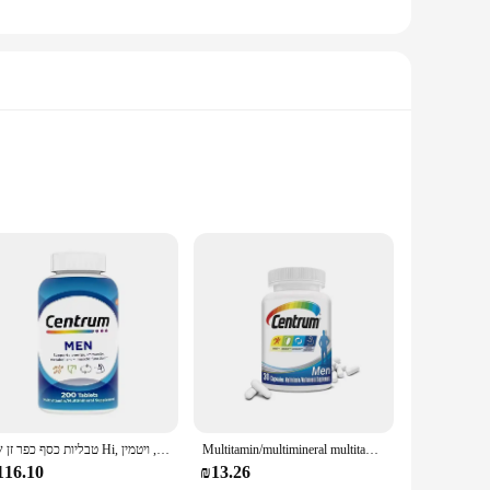
ct is designed to address the nutritional gaps that can
y blend of vitamins and minerals, including vitamin D,
טבליות כסף כפר זן של Hi, קפסולות 200, תוסף תזונה לשמירה על מצב פיזי, ויטמין vc קומפלקס
Multitamin/multimineral multitamin/multimineral multitamin/multitamin
ry and store. Each bottle contains 60 tablets, providing a
ine. Plus, the wholesale and bulk purchase options make it
116.10
₪13.26