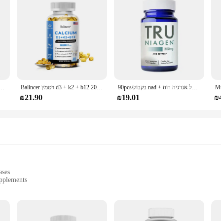
90pcs/בקבוק nad + המאיץ ניקוטינאמיד תוספת עזר אנטי אייג 'ינג מתאים לאנשים מעל 50 לשמור על אנרגיה רוח
Balincer ויטמין d3 + k2 + b12 2000 מ "ג עבור עצם, תמיכה חיסונית וסידן, 120 קפסולות שאינו gmo
לגברים מעל גיל 50, נוסחה טבעית באיכות גבוהה, תוספת בר
₪21.90
₪19.01
₪
ases
pplements
healthy aging
alth and well-being
ts for sale