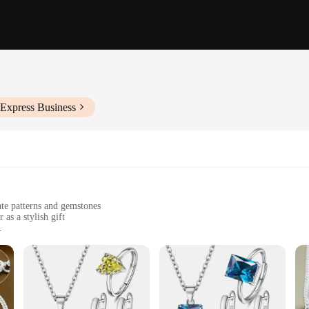
iExpress Business
ate patterns and gemstones
 as a stylish gift
es, such as necklaces, bracelets, and earrings
 a touch of luxury