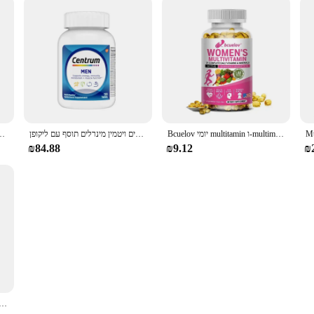
Bcuelov יומי multitamin ו-multimineral תוספת עבור שיער העור בריאות אנרגיה תמיכה חיסונית
כמוסות 120 כמוסות 120 כמוסות, ויטמין במינרלים של גברים ויטמין מינרלים תוסף עם ליקופן
קפסולות שרף שילאיג 'ט אמיתי טהור שילאיג' ט חומצה פולבי
₪84.88
₪9.12
₪
ltimineral נשים-תוסף רב-מגנזיום ביוטין סידן אבץ-תומך במפרקים העור