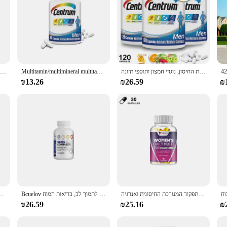
טבליות כסף כפר זן של Hi, קפסולות 200, תוסף תזונה לשמירה על מצב פיזי, ויטמין vc קומפלקס
Multitamin/multimineral multitamin/multimineral multitamin/multitamin
תוספי מזון ומינרלים, תמיכה באנרגיה, מסת שריר, מערכת החיסון, נוגדי חמצון ותוספי תזונה
₪13.26
₪26.59
₪
קפסולות מולטי נשים מכילות תערובת מושלמת של ביוטין, סידן ואבץ כדי לתמוך בתפקוד המערכת החיסונית ואנרגיה
Bcuelov גברים 50 + מלא כמוסות מולטי-120 כדי לתמוך לב, בריאות המוח
רב-ויטמינים, רב-מינרליים ותוספי טבליות כסף רב-ויטמין מתא.
₪26.59
₪25.16
₪