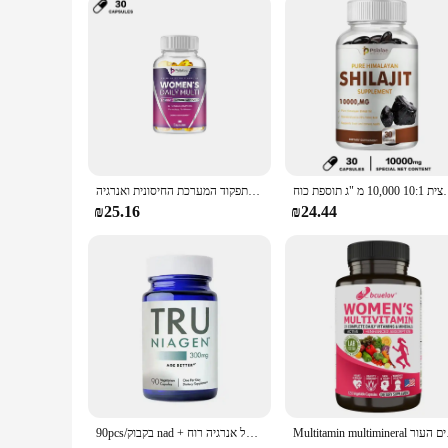
ת 20%-תמצית 10:1 10,000 מ "ג תוספת כוח
קפסולות מולטי נשים מכילות תערובת מושלמת של ביוטין, סידן ואבץ כדי לתמוך בתפקוד המערכת החיסונית ואנרגיה
₪25.16
₪24.44
Multitamin mu
90pcs/בקבוק nad + המאיץ ניקוטינאמיד תוספת עזר אנטי אייג 'ינג מתאים לאנשים מעל 50 לשמור על אנרגיה רוח