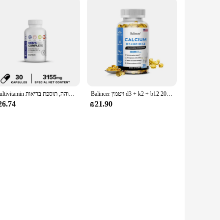
Balincer ויטמין d3 + k2 + b12 2000 מ "ג עבור עצם, תמיכה חיסונית וסידן, 120 קפסולות שאינו gmo
Multivitamin לגברים מעל גיל 50, נוסחה טבעית באיכות גבוהה, תוספת בריאות
26.74
₪21.90