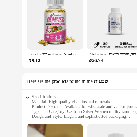
Multivitamin יאות
Bcuelov יומי multitamin ו-multimineral תוספת עבור שיער העור בריאות אנרגיה תמיכה חיסונית
₪9.12
₪26.74
טבעות
Here are the products found in the
Specifications:
Material: High-quality vitamins and minerals
Product Discount: Available for wholesale and vendor purch
Type and Category: Centrum Silver Women multivitamin su
Design and Style: Elegant and sophisticated packaging
Usage and Purpose: Designed for women over 50 to support 
Typical Adaptive Scenario: Daily use to maintain optimal he
Shape or Size or Weight or Quantity: Comes in convenient se