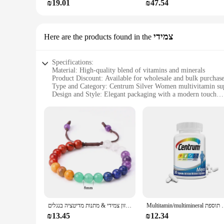
₪19.01
₪47.54
צמידי
Here are the products found in the
Specifications:
Material: High-quality blend of vitamins and minerals
Product Discount: Available for wholesale and bulk purchas
Type and Category: Centrum Silver Women multivitamin su
Design and Style: Elegant packaging with a modern touch
Usage and Purpose: Supports overall health and wellness f
Typical Adaptive Scenario: Suitable for daily use by activ
Shape or Size or Weight or Quantity: 60 tablets per bottle
Features:
|Vendors|
**Comprehensive Nutrition for Women**
Centrum Silver Women is a comprehensive multivitamin formul
occur as we age, ensuring that you receive the essential vit
calcium, and antioxidants, supports bone health, heart healt
**Convenience and Value**
Multitamin/multimineral תוספת multiminera
בעבודת יד 7 צ 'אקרה צמיד אבן טבעית קלועה יוגה רייקי ריפוי איזון צמידי & מתנות מדיטציה בנגלים
With Centrum Silver Women, convenience meets value. The pack
30-day supply for daily use. Whether you're on the go or at
₪13.45
₪12.34
an affordable choice for individuals or businesses looking t