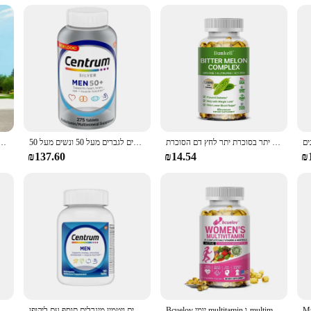
alues both her health and her lifestyle. The modern design and elegant packag
u can maintain your daily routine without any hassle. Centrum Silver Women is
active lifestyle.
קפסולות מלון מריר מייצב את הסוכר בדם תומך יתר בסוכרת יתר לחץ דם הסוכרת
מולטי-ויטמינים 275, מולטי-ויטמינים, מולטי ויטמינים, טבליות מולטי ויטמינים מתאימים לגברים מעל 50 ונשים מעל 50.
תוסף תזונה למבוגרים צנטרום עבור אנרגיה & מ
₪137.60
₪14.54
₪
Bcuelov יומי multitamin ו-multimineral תוספת עבור שיער העור בריאות אנרגיה תמיכה חיסונית
כמוסות 120 כמוסות 120 כמוסות, ויטמין במינרלים של גברים ויטמין מינרלים תוסף עם ליקופן
קפסולות שרף שילאיג 'ט אמיתי טהור שילאיג' ט חומצה פולבי