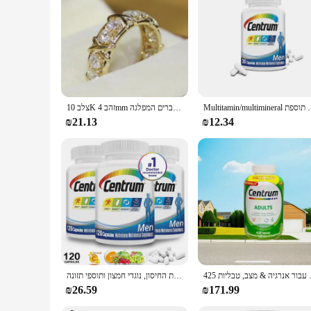
Features:
**Optimal Health and Well-Being**
Centrum Silver Women multivitamin supplements are crafted 
are designed to support healthy aging by providing the nutrie
calcium, magnesium, and zinc, ensuring a balanced intake of 
**Ease of Use and Convenience**
The Centrum Silver Women multivitamin sets are thoughtfully
consistency in their daily health regimen. The elegant and so
Multitamin/multimineral תוספת multiminera
צלב 10K זהב 4mm מעבדה יהלומי טבעת 925 כסף סטרלינג אירוסין נישואים טבעות לנשים גברים המפלגה dropshipping תכשיטים
tablet. Whether you're looking to maintain your health or su
₪21.13
₪12.34
**Support for Vendors and Suppliers**
Centrum Silver Women multivitamin supplements are not just a
competitive pricing and consistent availability, ensuring tha
your health and wellness needs. Join us in empowering wom
צב, טבליות 425
תוספי מזון ומינרלים, תמיכה באנרגיה, מסת שריר, מערכת החיסון, נוגדי חמצון ותוספי תזונה
₪26.59
₪171.99