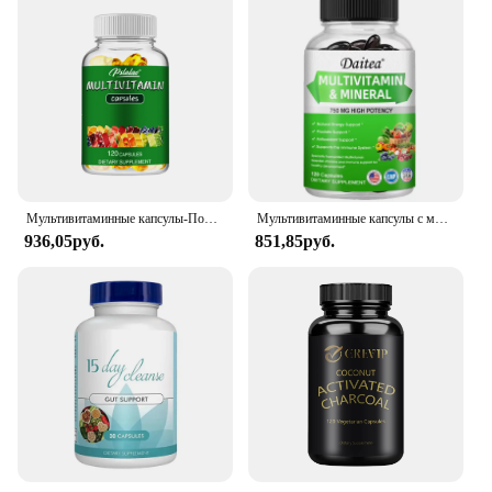
Multivitamin, a specialized formula for women's
health
Design and Style: Elegantly packaged in a sleek,
user-friendly design
Usage and Purpose: Daily supplementation to
support overall well-being and vitality
Performance and Property: Clinically proven to
support bone health, heart health, and immune
system function
Parts and Accessories: Comes in convenient, easy-
Мультивитаминные капсулы-Поддержка энергетического и иммунного здоровья, усиливает метаболизм-120 капсул
Мультивитаминные капсулы с минеральной добавкой для энергии, простаты, кожи и здоровья глаз, поддержка иммунитета для женщин и мужчин
to-swallow tablets
936,05руб.
851,85руб.
Features:
|Vendors|
**Optimized Nutrition for Women**
The Centrum Silver Women Multivitamin is
meticulously crafted to cater to the unique
nutritional needs of women. Each tablet is a
powerhouse of essential vitamins, minerals, and
antioxidants that work in harmony to support bone
health, heart health, and immune system function.
The formula is designed to address the nutritional