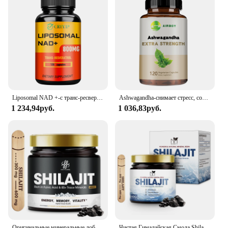
Liposomal NAD +-с транс-ресвератрол-антивозрастной, энергетический, фокусирующий, поддерживающий лекарство клеток-120 капсул
Ashwagandha-снимает стресс, сосредоточивается, усиливает мозг, наполняет энергию, улучшает состояние сна-120 капсул
1 234,94руб.
1 036,83руб.
Оригинальные минеральные добавки из смолы Shilajit высокой чистоты iMATCHME с 85 + микронерами и фульвовой кислотой для мужской энергетической стемины
Чистая Гималайская Смола Shilajit с фульвовой кислотой и мелкими минералами, оригинальная добавка Shilajit для поддержки метаболизма и иммунной системы