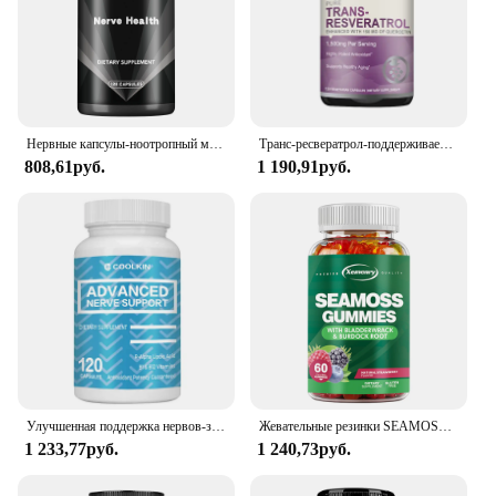
Нервные капсулы-ноотропный мозг для концентрации и поддержки памяти, натуральная энергетическая добавка-120 капсул
Транс-ресвератрол-поддерживает функцию головного мозга, способствует здоровью суставов и сердца, борется с старением-120 капсул
808,61руб.
1 190,91руб.
Улучшенная поддержка нервов-здоровье мозга, облегчение боли, антиоксидант, расслабление, анти-тревога, снятие усталости-120 капсул
Жевательные резинки SEAMOSS-укрепляют иммунную систему, улучшают состояние кишечника и улучшают состояние кожи и суставов-60 жевательных резинок
1 233,77руб.
1 240,73руб.