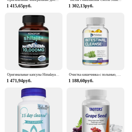
1 415,65руб.
1 302,13руб.
Оригинальные капсулы Himalaya Pure Shilajit, естественно обогащенные первоковой кислотой и более 85 следов минералов, добавка без глютена
Очистка кишечника-с полынью, черный орех-поддерживает здоровье кишечника и способствует коррекции кишечника-120 капсул
1 471,94руб.
1 188,60руб.