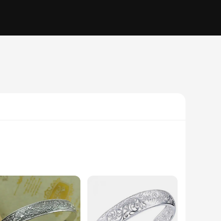
 with intricate patterns that capture the essence of
u're looking to add a touch of elegance to your formal attire