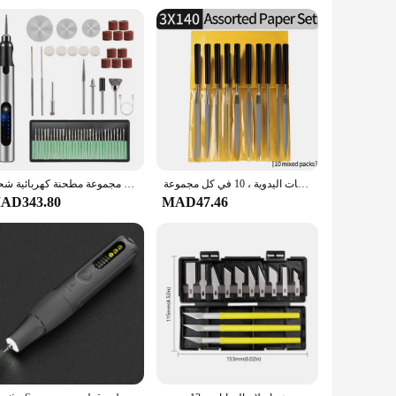
attire or seeking a statement piece for a special event, these
acelets ensures a comfortable fit for a wide range of wrist
rt, making them an ideal accessory for both men and women.
ملف إبر معدنية للمجوهرات من الأحجار الزجاجية ، صناعة نحت الخشب الماسي ، أدوات خياطة الملفات اليدوية ، 10 في كل مجموعة
مجموعة مطحنة كهربائية شحن USB فضية مكونة من 58 قطعة من اليشم نحت مطحنة كهربائية أدوات كهربائية منزلية صغيرة
AD343.80
MAD47.46
 of fast-fashion accessories. As a wholesale vendor or