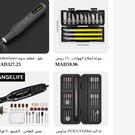
 the outfits of others. Whether you're gifting or selling, this
قاطع نقش دقيق ، سكين نحت ، نحت حرفي ، شفرة قطع الورق ، أداة يدوية مانعة للانزلاق ، فن ذاتي الصنع ، مجموعة إصلاح الهوايات ، 13 روض
CreationSpace-مجموعة طحن كهربائية ليثيوم محمولة باليد ، آلة نحت الخشب ، تلميع وقطع ، قطعة يدوية ، MS0101A ، 8V
AD327.25
MAD59.96
شاومي DUKA ATuMan مثقاب صغير طاحونة كهربائية نحت القلم متغير السرعة الروتاري حفارة القلم تلميع زاوية طاحونة أداة اليد
مثقاب كهربائي صغير متغير السرعة ، قلم نحت ، مجموعة أدوات دوارة ، نقش للطحن ، التلميع ، 9 فولت