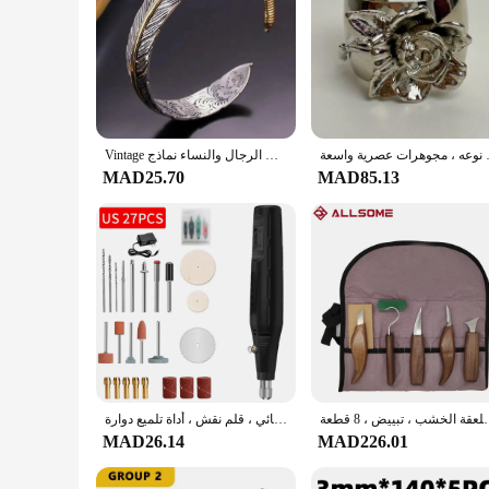
ن نوعه ، مجوهرات عصرية واسعة
Vintage منحوتة نمط ريشة الإسورة سوار افتتاح التصميم الإبداعي قابل للتعديل الرجال والنساء نماذج
MAD25.70
MAD85.13
 ملف إبرة ، ملعقة الخشب ، تبييض ، 8 قطعة
طاحونة صغيرة كهربائية لنحت اليشم ، مثقاب كهربائي ، قلم نقش ، أداة تلميع دوارة
MAD26.14
MAD226.01