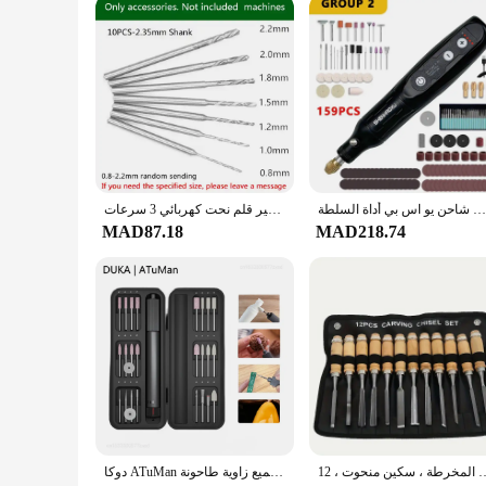
bulk. The multiple bracelets in the set offer a variety of des
set is a perfect choice for those who appreciate the fusion o
مثقاب لاسلكي مطحنة كهربائية 4 فولت أداة دوارة 5 سرعات التحكم الخشب نحت القلم لطحن النقش شاحن يو اس بي أداة السلطة
مثقاب لاسلكي صغير قلم نحت كهربائي 3 سرعات USB مثقاب لاسلكي أدوات دوارة حفارة القلم للخشب المعادن اليشم ختم نحت
MAD87.18
MAD218.74
ت النجارة ، آلات المخرطة ، سكين منحوت ، 12 *
دوكا ATuMan مثقاب صغير كهربائي نحت القلم متغير السرعة الروتاري أدوات عدة حفارة القلم لطحن تلميع زاوية طاحونة