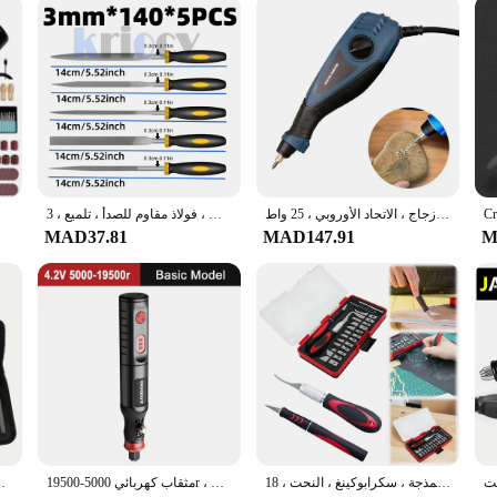
igns, allowing you to mix and match to suit your personal style or to complement
f tradition and modern fashion.
قلم نحت مجوهرات كهربائي ، قلم حروف للنقش ، 6 سرعاتٍ قابلة للتعديل ، معدن ، خشب ، زجاج ، الاتحاد الأوروبي ، 25 واط
مجموعة ملفات إبرة أدوات يدوية للمجوهرات ، مشغولات نحت الخشب ، حجر زجاجي معدني ، فولاذ مقاوم للصدأ ، تلميع ، 3x14 ، 4x42 ، 5
MAD37.81
MAD147.91
M
طقم سكاكين حرفية بمقبض مضاد للانزلاق ، مشرط هواية ، طقم سكاكين نحت للفن ، النمذجة ، سكرابوكينغ ، النحت ، 18 +
مثقاب كهربائي 5000-19500r ، أداة دوارة صغيرة ، طاحونة صغيرة ، نحت الخشب ، آلة تلميع ، مجموعة أقلام نقش
طقم إزميل يدوي لنحت الخشب ، أدوا