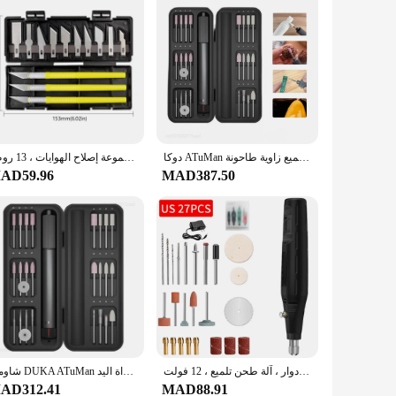
دوكا ATuMan مثقاب صغير كهربائي نحت القلم متغير السرعة الروتاري أدوات عدة حفارة القلم لطحن تلميع زاوية طاحونة
قاطع نقش دقيق ، سكين نحت ، نحت حرفي ، شفرة قطع الورق ، أداة يدوية مانعة للانزلاق ، فن ذاتي الصنع ، مجموعة إصلاح الهوايات ، 13 روض
AD59.96
MAD387.50
طاحونة مثقاب كهربائية صغيرة مع مجموعات بت ، قلم نحت كهربائي محمول ، مثقاب منزلي دوار ، آلة طحن تلميع ، 12 فولت
شاومي DUKA ATuMan مثقاب صغير طاحونة كهربائية نحت القلم متغير السرعة الروتاري حفارة القلم تلميع زاوية طاحونة أداة اليد
AD312.41
MAD88.91