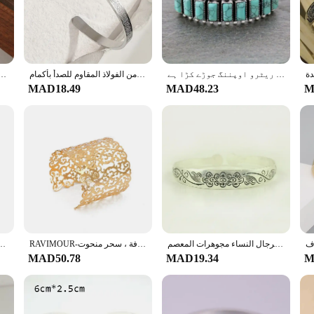
signed to complement your wardrobe seamlessly.
t; they are a functional accessory that can be worn on its own or paired with o
suitable for extended wear. The sets come with multiple bracelets, allowing you
of sophistication, these bracelets are the perfect choice.
تی بوہیمیا طرز کا جیومیٹرک پاؤنڈنگ مربع کڑا جس میں نقش شدہ ریٹرو اوپننگ جوڑے کڑا ہے
سوار من الفولاذ المقاوم للصدأ بأكمام Ayatour Kursi مع فتحة رون منحوتة وسوار من الفولاذ التيتانيوم قابل للتعديل لكل من الرجال وW
Herseygold أساور معدنية رفيعة مطلية بالذهب منحوتة زهرة الطبقات الكفة سوار فاخر مجوهرات 
MAD18.49
MAD48.23
M
se but also make for an excellent gift. The sets are available for wholesale, m
eight and come in a variety of sizes, ensuring that they are suitable for a wide 
a broad audience.
الفضة التبتية القديمة منحوتة الإسورة عقدة الصينية التقليدية العرقية نمط مفتوح قابل للتعديل سوار للرجال النساء مجوهرات المعصم
RAVIMOUR-سوار بانك على شكل زهرة للنساء ، سوار عريض ، مجوهرات عصرية ، نقش زهرة مجوفة ، سحر منحوت
للجنسين اليد منحوتة سوار ، 99.99% النحاس النقي ، يدوية الصنع ، عالية قياس النح
MAD50.78
MAD19.34
M