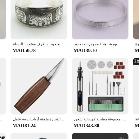
سوار منقوش من الفولاذ المقاوم للصدأ للنساء ، ذهبي ، فضي ، وردي ، لون ذهبي ، سوار الكفة ، ملابس يومية ، هدية مجوهرات ، جديد
سوار على شكل روك تبتي عتيق ، سوار ، سوار ، ذهب ، مطلي بالفضة ، منحوت ، طرف مفتوح ، للنساء
سوار مفتوح من زهور الورد المعدني العتيق ثلاثي الأبعاد للنساء ، سوار مبالغات قوطي فريد م
MAD50.78
MAD39.10
M
مجموعة مطحنة كهربائية شحن USB فضية مكونة من 58 قطعة من اليشم نحت مطحنة كهربائية أدوات كهربائية منزلية صغيرة
إزميل نحت سكين قطع الخشب لتقوم بها بنفسك اليد نحت الخشب أدوات نحت الخشب القاطع السكاكين تقشير النجارة ملعقة أدوات يدوية عامل
الخشب نحت أدوات عدة للمبتدئين ، نحت اليد ، سكين مجموعة مع
MAD81.24
MAD343.80
M