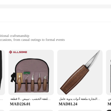
itional craftsmanship
occasions, from casual outings to formal events
r
s for a coordinated look
Bracelets, a testament to the artisanal prowess of skilled craftsmen. Each brac
te patterns and designs on these bracelets are not just aesthetically pleasing bu
ur daily ensemble or seeking a statement piece for a special event, our Carving
t sizes, and their lightweight nature makes them comfortable to wear throughout t
be paired with various outfits, from casual to formal attire.
إزميل نحت سكين قطع الخشب لتقوم بها بنفسك اليد نحت الخشب أدوات نحت الخشب القاطع السكاكين تقشير النجارة ملعقة أدوات يدوية عامل
الخشب نحت أدوات عدة للمبتدئين ، نحت اليد ، سكين مجموعة مع ملف إبرة ، ملعقة الخشب ، تبييض ، 8 قطعة
طاحونة صغيرة كهربائية لنحت اليشم ، مثقاب كهربائي ، قلم نقش ، أداة تلميع دوارة
MAD226.01
MAD81.24
M
look that can be shared with friends or family members. This set is ideal for v