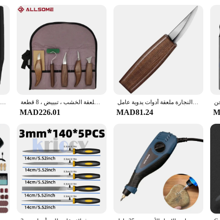
g long-lasting wear
llection for enthusiasts
 any collection. Whether you're looking to add a touch of elegance to your daily 
are not only stylish but also highly functional. The adjustable nature of the br
Their lightweight design means you can wear them all day without any discomfo
rs to stock up on these unique pieces for sale.
إزميل نحت سكين قطع الخشب لتقوم بها بنفسك اليد نحت الخشب أدوات نحت الخشب القاطع السكاكين تقشير النجارة ملعقة أدوات يدوية عامل
الخشب نحت أدوات عدة للمبتدئين ، نحت اليد ، سكين مجموعة مع ملف إبرة ، ملعقة الخشب ، تبييض ، 8 قطعة
طاحونة صغيرة كهربائية لنحت اليشم ، مثقاب كهربائي ، قلم نقش ، أداة تلميع دوارة
MAD226.01
MAD81.24
M
oice, as they are made from natural materials, reducing the environmental impact
only stylish but also conscious of the environment.