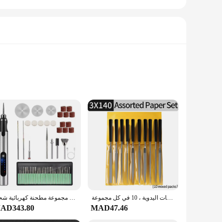
elet is meticulously carved from high-quality wood,
t also a nod to cultural heritage, making them a treasured
 Bracelets are versatile enough to suit any scenario. They are
he day. These bracelets are not just jewelry; they are a
ملف إبر معدنية للمجوهرات من الأحجار الزجاجية ، صناعة نحت الخشب الماسي ، أدوات خياطة الملفات اليدوية ، 10 في كل مجموعة
مجموعة مطحنة كهربائية شحن USB فضية مكونة من 58 قطعة من اليشم نحت مطحنة كهربائية أدوات كهربائية منزلية صغيرة
AD343.80
MAD47.46
endors, suppliers, or individuals looking to purchase in