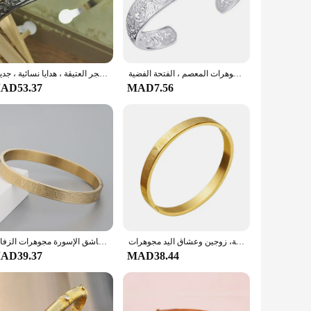
ther jewelry pieces. The secure clasp ensures that the
 to mix and match to create a unique look every time. Whether
سوار الكفة المجوف الرائع للنساء ، اللون الفضي ، النقش المنحوت ، الإسورة العتيقة ، مجوهرات المعصم ، الفتحة الفضية ،
أساور الكفة الفضية التبتية العتيقة ، السمك ، الفيل ، زهرة ، أساور نحت معدنية ، مجوهرات الغجر العتيقة ، هدايا نسائية ، جديدة
AD53.37
MAD7.56
aking them an ideal choice for vendors and suppliers looking
range of customers. The sets are perfect for retailers looking
رجل وامرأة ضوء الفاخرة الكفة سوار الإسورة، سوار الفولاذ المقاوم للصدأ نحت الأرقام الرومانية، زوجين وعشاق اليد مجوهرات
الرجال والنساء الفولاذ المقاوم للصدأ الذهب تصفيح الأزواج سوار نحت الأرقام الرومانية عاشق الإسورة مجوهرات الزفاف
AD39.37
MAD38.44