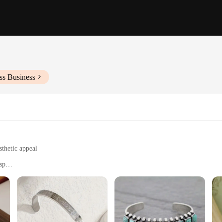
ss Business
sthetic appeal
sp
are a testament to the art of craftsmanship. Each bracelet is meticulously carved
 but also versatile, making it a perfect fit for any style or occasion. Whether yo