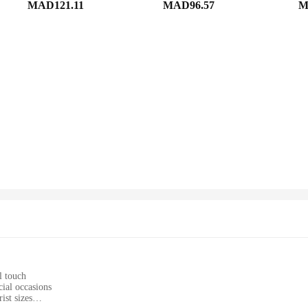
MAD121.11
MAD96.57
M
l touch
cial occasions
ist sizes