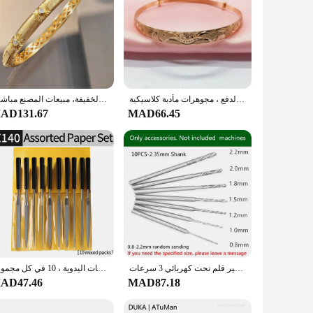
سوار منحوت بنمط لامع للنساء ، مطلي بالنحاس ، ذهب وردي ، أساور سحب بالدفع ، مجوهرات مأدبة كلاسيكية
سوار حرفي مصقول منحوت منسوج إيطالي جديد لعام 2025، هدايا مجوهرات فاخرة للنساء الفرنسيات الفاخرة الخفيفة، مبيعات المصنع مباشرة
AD131.67
MAD66.45
مثقاب لاسلكي صغير قلم نحت كهربائي 3 سرعات USB مثقاب لاسلكي أدوات دوارة حفارة القلم للخشب المعادن اليشم ختم نحت
ملف إبر معدنية للمجوهرات من الأحجار الزجاجية ، صناعة نحت الخشب الماسي ، أدوات خياطة الملفات اليدوية ، 10 في كل مجموعة
AD47.46
MAD87.18