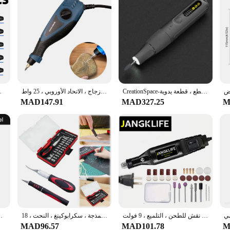
CreationSpace-مجموعة طحن كهربائية ليثيوم محمولة باليد ، آلة نحت الخشب ، تلميع وقطع ، قطعة يدوية ، MS0101A ، 8V
قلم نحت مجوهرات كهربائي ، قلم حروف للنقش ، 6 سرعاتٍ قابلة للتعديل ، معدن ، خشب ، زجاج ، الاتحاد الأوروبي ، 25 واط
مجموعة ملفات إبرة أدوات يدوية ل
MAD147.91
MAD327.25
M
مثقاب كهربائي صغير متغير السرعة ، قلم نحت ، مجموعة أدوات دوارة ، نقش للطحن ، التلميع ، 9 فولت
طقم سكاكين حرفية بمقبض مضاد للانزلاق ، مشرط هواية ، طقم سكاكين نحت للفن ، النمذجة ، سكرابوكينغ ، النحت ، 18 +
مثقاب كهربائي 5000-19500r ، أداة دوارة صغير
MAD96.57
MAD101.78
M