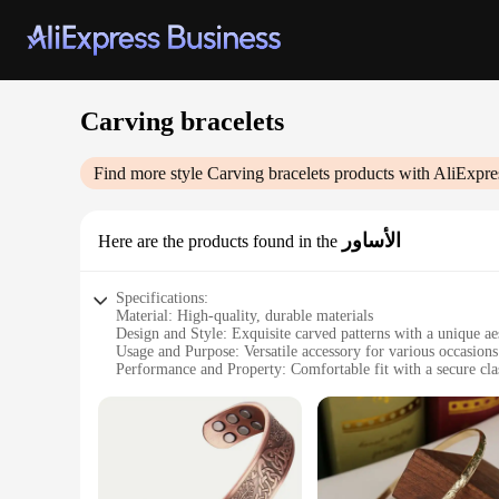
Carving bracelets
Find more style
Carving bracelets
products with AliExpre
الأساور
Here are the products found in the
Specifications:
Material: High-quality, durable materials
Design and Style: Exquisite carved patterns with a unique ae
Usage and Purpose: Versatile accessory for various occasions
Performance and Property: Comfortable fit with a secure cla
Applicable People: Ideal for both men and women
Parts and Accessories: Comes as a set with multiple bracelets
Features:
**Exquisite Craftsmanship and Design**
The Carving Bracelets are not just ordinary accessories; they 
traditional artistry. The design is not only visually stunning