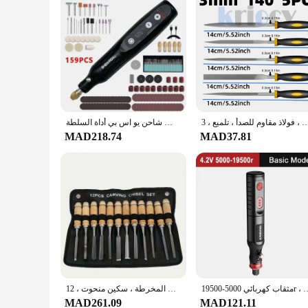
لمجوهرات ، مشغولات نحت الخشب ، حجر زجاجي معدني ، فولاذ مقاوم للصدأ ، تلميع ، 3x14 ، 4x42 ، 5
مثقاب لاسلكي مطحنة كهربائية 4 فولت أداة دوارة 5 سرعات التحكم الخشب نحت القلم لطحن النقش شاحن يو اس بي أداة السلطة
MAD218.74
MAD37.81
ة ، طاحونة صغيرة ، نحت الخشب ، آلة تلميع ، مجموعة أقلام نقش
طقم إزميل يدوي لنحت الخشب ، أدوات النجارة ، آلات المخرطة ، سكين منحوت ، 12 *
MAD261.09
MAD121.11