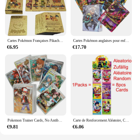
Cartes Pokémon Françaises Pikachu, Or, Argent, Noir, Vmax, GX, Anglais, Espagnol, Français, Allemand, Jouets, 27-110Pcs
Cartes Pokémon anglaises pour enfants, GX Tag Team, Vmax EX Mega Shining Game, Battle Carte, Trading Collection Cards, Toys Gifts, 60 PCs, 100PCs
€6.95
€17.70
Pokemon Trainer Cards, No Antibodies, Version anglaise, Game Battle Card, Trading, Shining Proxy Card, Toys for Children Gift
Carte de Renforcement Aléatoire, Collection de Figurines d'Anime, Jeu de Combat, Jeu de Société de Dessin Animé, Cartes à Échanger Rares, Jouet Cadeau pour Enfant
€9.81
€6.06