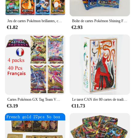
Jeu de cartes Pokémon brillantes, carte de collection à collectionner, jouet d'anniversaire, anglais, GX, Tag Team, Vmax, EX Mega Energy, 10 pièces
Boîte de cartes Pokémon Shining Fates Style anglais Booster, carte de combat, carte à collectionner, cartes de collection de jeux, jouets pour enfants, cadeaux, nouveau, 360 pièces
€1.82
€2.93
Cartes Pokémon GX Tag Team Vmax EX Mega Energy, Jeu de Cartes Brillantes, Collection à Collectionner, 40 Pièces
Le tarot CAN ifer 80 cartes de tradition occulte et pratique
€3.19
€11.73