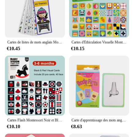
Cartes de listes de mots anglais Montessori pour enfants, matériaux fuchsia ESL, vue vers le haut, vocabulaire de construction, jouets d'apprentissage du tisme m.com
Cartes d'Éthiculation Visuelle Montessori pour Bébé, Carte Flash pour Abonnés Élevés, Jouets d'ApprentiCumbria Présвpour Nouveau-né, Cadeaux
€10.45
€10.15
Cartes Flash Montessori Noir et Blanc pour Bébé et Enfant, Jouets d'Éducation Précoce pour Nerborn, Épaisseur Visuelle
Carte d'apprentissage des mots anglais pour enfants, jouet éducatif, matériel Montessori, cadeau, forme animale, document fuchsia, léone, bébé, 36 pièces
€10.10
€8.63