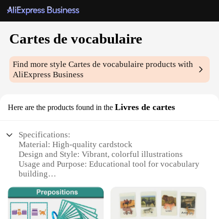
Cartes de vocabulaire
Find more style
Cartes de vocabulaire
products with
AliExpress Business
Livres de cartes
Here are the products found in the
Specifications:
Material: High-quality cardstock
Design and Style: Vibrant, colorful illustrations
Usage and Purpose: Educational tool for vocabulary
building
Quantity: Available in sets of 50, 100, or 200 cards
Performance and Property: Durable and water-
resistant
Applicable People: Ideal for students, teachers, and