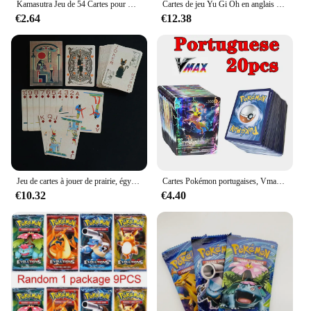
Kamasutra Jeu de 54 Cartes pour Couples, Jeu de bug astique pour Adultes, 13 Positions Sexuelles, 7.0
Cartes de jeu Yu Gi Oh en anglais pour enfants, carte de combat à échanger, collection de magiciens sombres, jouet de jeu Yu-Gi-Oh, 66 pièces par boîte
€2.64
€12.38
Jeu de cartes à jouer de prairie, égyptien, dieux, chat, pont, style vintage, pour poker, jeu de société, 60x90mm
Cartes Pokémon portugaises, Vmax, Charizard, Pikachu, Jeu de bataille, Commerce, Cartes brillantes
€10.32
€4.40