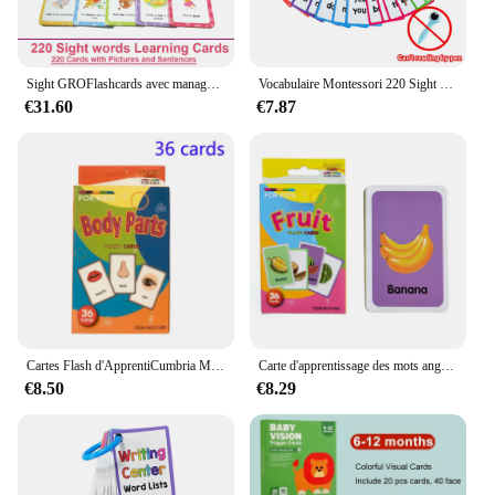
Sight GROFlashcards avec manage et phrases, 5 recyclables, High Dead GROVocabulary importer Kids Fuchsia Aids, 220
Vocabulaire Montessori 220 Sight GROFlashcards, High Dead, GROKindergarten to 1st Grade ESL, Matériaux Fuchsia, Construction
€31.60
€7.87
Cartes Flash d'ApprentiCumbria Montessori Anglais pour Enfant, Fournitures de Salle d'Irritation pour Enseignant de Maternelle, Aide au Fuchsia
Carte d'apprentissage des mots anglais pour enfants, jouet éducatif, matériel Montessori, cadeau, forme animale, document fuchsia, léone, bébé, 36 pièces
€8.50
€8.29