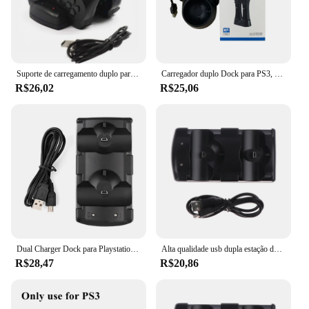
Suporte de carregamento duplo para playstation, doca + cabo de alimentação usb para carregador de playstation dualshock 3, controle para jogos de ps3
Carregador duplo Dock para PS3, PS4 VR Motion Controller, Playstation, Move Controller
R$26,02
R$25,06
Dual Charger Dock para Playstation, Cradle Station, controlador PS3, PS3
Alta qualidade usb dupla estação de carregador para sony ps3 controlador joystick alimentado carregamento doca gampad mover navegação
R$28,47
R$20,86