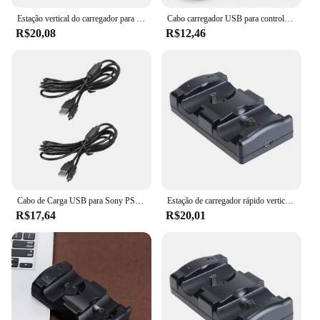
Estação vertical do carregador para ps3, ps3, ps3, playstation 3, gamepad, controlador, usb duplo, carregamento rápido
Cabo carregador USB para controlador PS3, Cabo de carregamento para Sony Playstation 3, Gampad Joystick Acessórios para jogos
R$20,08
R$12,46
Cabo de Carga USB para Sony PS3, Consola de Jogos Sem Fio, Controladores com Anel Magnético, Cabo de Carregamento, Fio Linha para Playstation 3
Estação de carregador rápido vertical USB, doca de carregamento, controlador, joystick, alimentado, gampad, navegação para Sony PS3, PS3
R$17,64
R$20,01