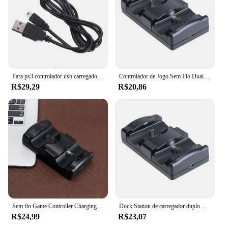
Para ps3 controlador usb carregador de alimentação cabo cabo de carregamento de energia para sony playstation 3 gampad joystick acessórios
Controlador de Jogo Sem Fio Dual Charging Stand, Berço Profissional, Dock Station para PS3, PS3, Move, 2 em 1
R$29,29
R$20,86
Sem fio Game Controller Charging Station, Professional Cradle Dock, Acessórios para PS3 e PS4 Move
Dock Station de carregador duplo para PS3, PS3, PS3, Move Controller, Jogo USB vertical, Dock de carregamento rápido para Sony Playstation 3 Gamepad
R$24,99
R$23,07