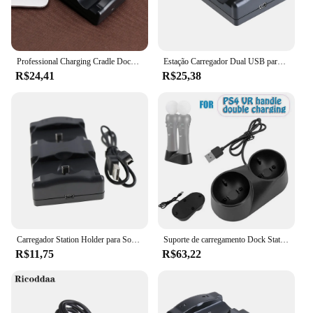
Professional Charging Cradle Dock Station, Gamepad, Dual Charger Base, Acessórios para PS3, PS3, mover, controlador sem fio
Estação Carregador Dual USB para Sony PS3, Joystick Controlador, Dock Carregamento Alimentado, Gampad, Navegação
R$24,41
R$25,38
Carregador Station Holder para Sony PS3, controlador sem fio, mão esquerda e direita, Recharger, 2in 1, MOVE, 1PC
Suporte de carregamento Dock Station para Playstation, Carregador para PS3, PS4, Controlador de movimento VR, PS4, Move Quad
R$11,75
R$63,22