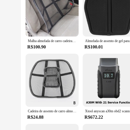
Malha almofada de carro cadeira suporte traseiro massagem caminhão escritório almofada assento de carro oco suprimentos interiores do carro alívio encosto lombar
Almofada de assento de
R$100.90
R$100.01
Cadeira de assento de carro almofada de volta malha lombar volta cinta assento de carro cadeira almofada massagem volta almofada suporte material de escritório em casa
Xtool anysc
R$24.88
R$672.22