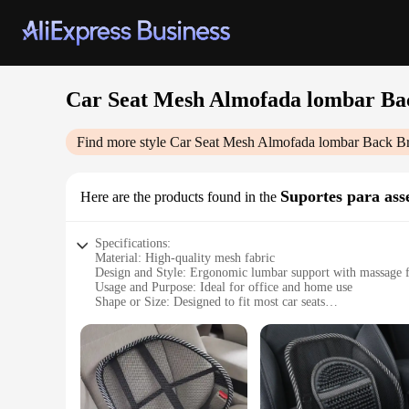
Car Seat Mesh Almofada lombar Bac
Find more style
Car Seat Mesh Almofada lombar Back Bra
Suportes para ass
Here are the products found in the
Specifications:
Material: High-quality mesh fabric
Design and Style: Ergonomic lumbar support with massage f
Usage and Purpose: Ideal for office and home use
Shape or Size: Designed to fit most car seats
Performance and Property: Breathable and durable
Parts and Accessories: Comes with adjustable straps for easy 
Features:
|Car Seat Mesh Almofada Lombar Back Brace Massagem Pad 
**Enhanced Comfort and Support**