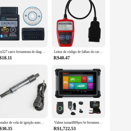
Elm327 carro ferramenta de diagnóstico, Bluetooth v1.5, scanner OBD2, leitor de código, para Android, Windows, Symbian, Inglês
Leitor de código de falhas do carro scanner de diagnóstico do motor obd2 ler e apagar código de falhas ver dados de congelamento pode ferramenta de diagnóstico
$18.11
R$40.47
Testador de vela de ignição automática, diagnóstico automotivo, sistemas de ignição, testador ajustável, medidor de fogo, ferramentas de diagnóstico de carro
Vident ismart800pro bt ferramentas de diagnóstico do carro obd2 scanner bluetooth 40 função reinicialização programador chave teste ativo com pode fd & doip
$30.35
R$1,722.53