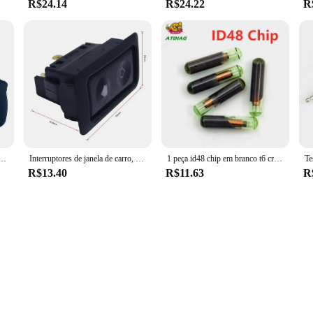
R$24.14
R$24.22
R
da bobina de ignição automotiva add750 do detector do sistema de ignição do policial do carro
Interruptores de janela de carro, 6 pinos, 12v/24v, 20a, controle de energia elétrica automática, levantador de janela, botão de controle para cima/baixo, acessórios universais para carro
1 peça id48 chip em branco t6 crypto desbloquear cópia chave do carro transponder de vidro chip id 48 chip preço de atacado
R$13.40
R$11.63
R