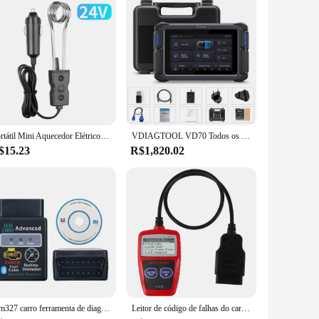
ce your driving experience by offering unparalleled lumbar
s. The integrated massage feature adds an extra layer of
stalled on any chair, making it a versatile addition to your
Portátil Mini Aquecedor Elétrico de Água para Carro, Água Quente, Café Imersão, Viagem, Aquecedores Instantâneos de Água Quente, UE, UK Plug, 12V, Novo
VDIAGTOOL VD70 Todos os sistemas Ferramentas de diagnóstico automóvel Programador de chaves Scanner bidirecional automóvel Programação/codificação de ECU FCA DOIP
he lightweight and portable design make it a convenient
$15.23
R$1,820.02
s shape and effectiveness over time. The eco-friendly nature of
n office worker, or someone who spends a lot of time sitting
Elm327 carro ferramenta de diagnóstico, Bluetooth v1.5, scanner OBD2, leitor de código, para Android, Windows, Symbian, Inglês
Leitor de código de falhas do carro scanner de diagnóstico do motor obd2 ler e apagar código de falhas ver dados de congelamento pode ferramenta de diagnóstico