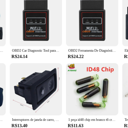
ro ferramenta de diagnóstico, Bluetooth v1.5, scanner OBD2, leitor de código, para Android, Windows, Symbian, Inglês
OBD2 Car Diagnostic Tool para IOS, OBD2, Scanner, WiFi, ELM327, OBDII, Auto Diagnostic Tool, Code Reader, V2.1
OBD2 Ferramenta De Diagnóstico Do Carro, Auto Scanner, Leitor De Código, WIFI, ELM327, V2.1, OBDII
R$24.14
R$24.22
R
da bobina de ignição automotiva add750 do detector do sistema de ignição do policial do carro
Interruptores de janela de carro, 6 pinos, 12v/24v, 20a, controle de energia elétrica automática, levantador de janela, botão de controle para cima/baixo, acessórios universais para carro
1 peça id48 chip em branco t6 crypto desbloquear cópia chave do carro transponder de vidro chip id 48 chip preço de atacado
R$13.40
R$11.63
R