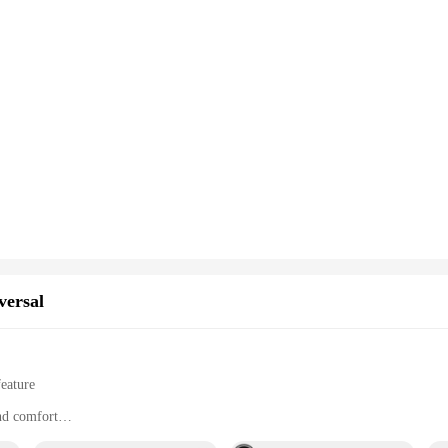
versal
eature
nd comfort