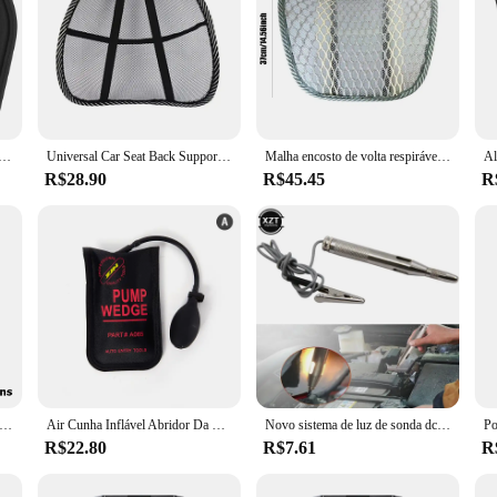
 gel para carro, assento confortável, cintura, apoio lombar, corretor de postura, dor lombar, almofada ortopédica
Universal Car Seat Back Support, lombar Suporte Almofada, Mesh Pad, Ventilado, Cool Almofadas, Auto Cadeira, Escritório, Casa, Acessórios Do Carro
Malha encosto de volta respirável gelo seda cadeira ergonômica apoio lombar macio carro apoio lombar resistente almofada de apoio traseiro para carro
R$28.90
R$45.45
R
an a30m obd2 scanner teste ativo ferramenta de diagnóstico do carro abs leitor código sangramento auto vin vida atualização gratuita
Air Cunha Inflável Abridor Da Porta Do Carro Auto Air Bag, Bomba de Mão Amortecida, Novo, TPU, 420D Composto Pano, 1Pc
Novo sistema de luz de sonda dc 6v 12v 24v, lâmpada de sonda de teste, testador de circuito de luz de carro, lâmpada de teste de tensão, detector de cobre
R$22.80
R$7.61
R