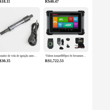
$18.11
R$40.47
Testador de vela de ignição automática, diagnóstico automotivo, sistemas de ignição, testador ajustável, medidor de fogo, ferramentas de diagnóstico de carro
Vident ismart800pro bt ferramentas de diagnóstico do carro obd2 scanner bluetooth 40 função reinicialização programador chave teste ativo com pode fd & doip
$30.35
R$1,722.53