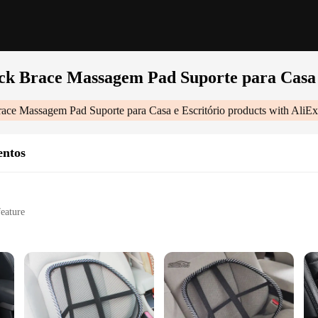
k Brace Massagem Pad Suporte para Casa e
ce Massagem Pad Suporte para Casa e Escritório
products with AliEx
entos
eature
installation
Suporte Para Casa E Escritório|Wholesale|Vendors|