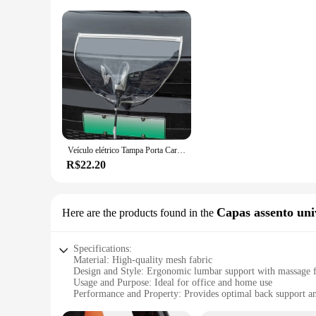
Veículo elétrico Tampa Porta Carregador, impermeável, Dustproof, Outdoor Protection Covers para Tesla Model 3 Y, Sedan, SUV, Acessórios de carro
R$22.20
Capas assento uni
Here are the products found in the
Specifications:
Material: High-quality mesh fabric
Design and Style: Ergonomic lumbar support with massage f
Usage and Purpose: Ideal for office and home use
Performance and Property: Provides optimal back support a
Shape or Size: Universal fit for most car seats