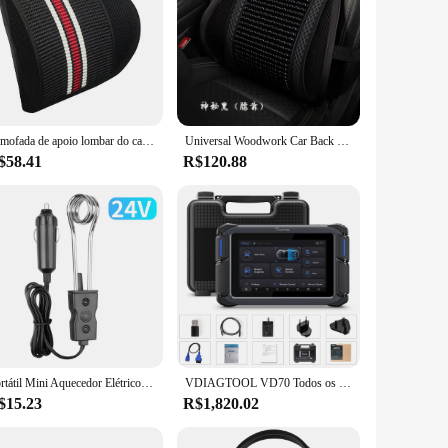
Almofada de apoio lombar do carro, Mesh Chair for Heat Hair, Almofada do assento de carro, Almofada do assento traseiro, escritório, casa, moda
Universal Woodwork Car Back Support, Cadeira Massagem, Apoio Lombar, Cintura Almofada, Malha Ventilar, Pad para Carro, Escritório, Casa
$58.41
R$120.88
Portátil Mini Aquecedor Elétrico de Água para Carro, Água Quente, Café Imersão, Viagem, Aquecedores Instantâneos de Água Quente, UE, UK Plug, 12V, Novo
VDIAGTOOL VD70 Todos os sistemas Ferramentas de diagnóstico automóvel Programador de chaves Scanner bidirecional automóvel Programação/codificação de ECU FCA DOIP
$15.23
R$1,820.02