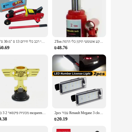
2Ton רכב סדאן הידראולי בקבוק הרמת שקע אוטומטי תיקון כלי הרמת stand
שקע הידראולי מכונית 2 טון, החלפת צמיג הידראולי מכונית, כלי הרמה ותיקון, כלי רכב כלי חירום 13 ס "מ-30 ס" מ
60.69
₪48.76
2pcs עבור Renault Megane 3 clo laguna מאסטר חצץ מכונית הוביל canbus אין אפשרות שגיאה מנורת צלחת רישיון oem: 8200480127
מכוניות פיקסאר 2 3 ברק mcqueen mcqueen מט סערת ramirez סגסוגת 1:55 פיקסאר מכונית מתכת למות הליהוק ילדים צעצוע מתנות
9.38
₪20.19