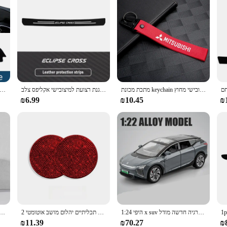
מתכת מכונת keychain מפתח לנארד אביזרי רכב עבור מיצובישי מחוץ lander i200 pajero ליקוי חמה asx lancer
פחמן סיבי עור אנטי שריטה בר רכב אחורי תא מטען דלת פגוש משמר צלחת הגנת רצועת למיצובישי אקליפס צלב GK
עבור Kia Sportage 4 2016-2018 2019 2020 2021 רכב לוח מחוונים כיסוי למנוע אור מכשיר משטח פלטפורמת כיסוי מחצלת א
₪6.99
₪10.45
₪
1:24 היפי x suv סגסוגת אנרגיה חדשה מודל decast מתכת רכב מודיעין חשמלי רכב דגם צליל וילדים קל מתנה
2 אביזרי רכב פנים יח'\סט רב תכליתיים יהלום מושב אוטומטי woks לא להחליק ברכבת רכבת אוניברסלי וו מים מחצלת גביע
מאפייה מכונית מתכת עם מכסה הוביל אור נייד נירוסטה אניה פנימית אניה מעכב להבה גבוהה עבו
₪11.39
₪70.27
₪