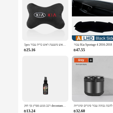
ביזרי שטיח
1pcs רכב מושב רכב ראש הצוואר כרית ראש משענת ראש כרית עבור kia sporentage ceed kia sorento 2017 2018
₪25.16
₪47.55
ר סיגרים וסיגריות
רכב מנוע מפרץ נקי חזק decontamination ניקוי מוצר עבור תא מנוע ניקוי מוצר
₪13.24
₪32.60