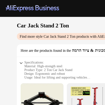
Car Jack Stand 2 Ton
Find more style
Car Jack Stand 2 Ton
products with AliE
כונית & ציוד הרמה
Here are the products found in the
Specifications:
Material: High-strength steel
Product Type: 2 Ton Car Jack Stand
Design: Ergonomic and robust
Usage: Ideal for lifting and supporting vehicles
Performance: Capable of handling up to 2 tons
Accessories: Includes all necessary parts for assembly
Features:
|Car Jack Stand 2 Ton|Wholesale|Vendors|
**Robust Construction and Ergonomic Design**