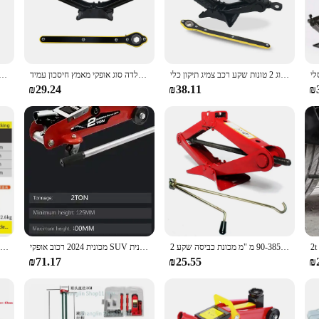
designed to withstand the rigors of heavy-duty lifting and support. Its robust c
to lift a vehicle securely. The ergonomic design not only provides a comfortable
t versatility. Whether you're a professional mechanic or a DIY car owner, the 2 To
חסכוני 2 טון מתקפל רכב שקע מופעל ביד אופקי סוג 2 טונות שקע רכב צמיג תיקון כלי
רכב מכונית מכונית מטען 2 טון אביזרים אוניברסלי מעובה חומר פלדה סוג אופקי מאמץ חיסכון עמיד
מתקפל כלי תיקון אוטומטי סוגר אבטחה כלי תיקון אוטומטי 2 טונות 25 ~ 36 ס "מ 3 טון 27 ~ 45 ס" מ ג
 for those new to vehicle maintenance. The stand's compact size and lightweight 
₪29.24
₪38.11
₪
e 2 Ton Car Jack Stand is engineered to meet the highest safety standards. Its r
rmance is not compromised by its safety features, ensuring that your vehicle is 
 or lifting a vehicle for repairs, this car jack stand is the reliable choice for 
גובה מעלית 90-385 מ "מ מכונת כביסה שקע 2t כבד כבד מעלית ציוד ידני כלי סדנת כלי רכב סדנה מכני
מכונית 2024 רכוב אופקי SUV מכונית Sedan הידראולי 2 טון רכב מותקן שקע הידראולי 2 טון
מכונית עם 2 t 3 t 5 טון 5 טון שקע הידראולי אנכי מחוץ לכביש כלי שינוי צמיג
₪71.17
₪25.55
₪