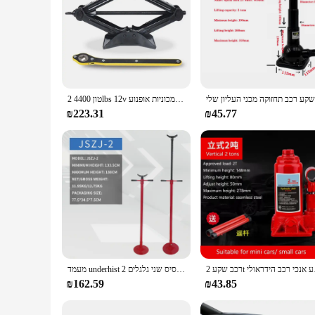
2 טון 4400lbs 12v מכונית ג 'ק מכונת כביסה נייד מכונות להרים כלי תיקון ערכת עבור מכוניות אופנוע
₪223.31
₪45.77
ב הידראולי
מעמד underhist 2 טון קיבולת טון מוט להרים מ 103 ס "מ עד 188 ס" מ משולש בסיס שני גלגלים
₪162.59
₪43.85