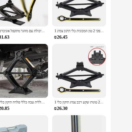
onstruction ensures durability and reliability, making it a go-
 grip but also enhances stability, reducing the risk of
n Car Jack Stand is the perfect addition to your toolkit. Its
1 סט 2 טון מכונת מתקפלת ג 'ק מופעל ביד סוג אופקי 2 טון המכונית כלי תיקון צמיג
רכב רכב שקע 2 טון קיבולת עם מחגר מתקפל אוניברסלי
nature make it portable, allowing you to transport it to
31.63
₪26.45
obust construction ensures that it can handle up to 2 tons,
lifted securely and evenly, reducing the risk of damage or
all your lifting needs.
1 סט 2 טון מתקפל רכב שקע מופעל ביד אופקי סוג 2 טונות שקע רכב צמיג תיקון כלי
2t המכונית ידנית ידית קילוף מספריים ג 'ק חובה כבד להרים 100-390 מ "מ מכונית משאית כללית עבה כללי פלדה תיקון כלי
20.85
₪26.30