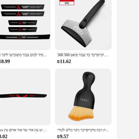
רכב הסרת שלג מגרדים שלג חפירה חלון ניקוי כלי מיקרופייבר בד עבור פיאט 500 500x 500x 500l
המכונית דלת סייל פחמן מדבקה אוטומטי מגן רצועת מגן עמיד למים עבור מיצובישי ליקוי חם pajero asx i200
18.99
₪11.62
ניקוי פנים לרכב מברשת רכה מיקרופייבר ניקוי כלים לקודי s קו A1 a1 a3 a4 a5 6 a7 a8 q3 q3 q5 Q7 q3 q5
1pcs בלם מכונית זנב מדבקת אישיות עיט עין אור שד אור אדום עין hawkeye סטיילינג לקשט מדבקה לנתגו 7
8.02
₪9.57