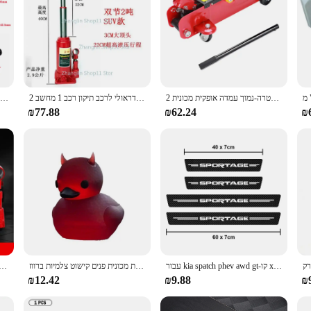
2 טון אולטרה-נמוך עמדה אופקית מכונית Sedan SUV הידראולי הרמת צמיג שינוי שקע גלגל מסגרת המכונית כלי תיקון צמיג
2 טון כפול קטע כפול כניסה אנכי הידראולי לרכב תיקון רכב 1 מחשב
שקע בורג באיכות גבוהה חדש שקע 2 טון אנכי יד שקע רכב תחזוקה מכני העליון שלי
₪77.88
₪62.24
₪
עבור kia spatch phev awd gt-קו x-קו חגב מכונית תא מטען צלחת סיבי פחמן מגן מדבקת אחורי אחורי אנטי שריטה
קישוט ברווז לילית 'השטן ברווזי מסתורית מכונית פנים קישוט צלמיות ברווז
רכב שקע 2t משק בית נייד יד-מדורג הידראולי שקע אנכי רכ
₪12.42
₪9.88
₪