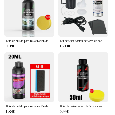
Kits de pulido para restauración de faros de coche, eliminador de arañazos, pasta de limpieza para reparación, elimina la oxidación, líquido para pulir faros
Kit de restauración de faros de coche, Kit de reparación de faros de coche, Kit de renovación de faros de coche, juego de herramientas de polímero líquido, 800G
0,99€
16,10€
Kits de pulido para restauración de faros de coche, eliminador de arañazos de luz de coche, pasta de limpieza para reparación, líquido polaco antiossidante
Kits de restauración de faros de coche, kit de reparación de faros, pulidor de luz, pasta de limpieza, agente de restauración para el cuidado de la pintura del coche
1,34€
0,99€