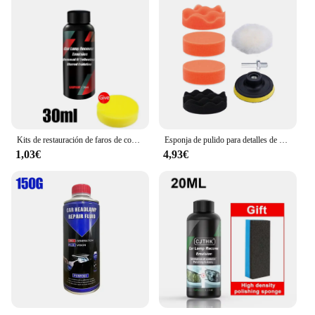
Kits de restauración de faros de coche, kit de reparación de faros, pulidor de luz, pasta de limpieza, agente de Restauración de Pintura
Esponja de pulido para detalles de automóviles, Kit de restauración de faros automáticos con almohadilla de pulido, disco de lijado, esponja de encerado, adaptador de taladro M10
1,03€
4,93€