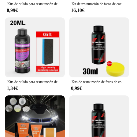
Kits de pulido para restauración de faros de coche, eliminador de arañazos, pasta de limpieza para reparación, elimina la oxidación, líquido para pulir faros
Kit de restauración de faros de coche, Kit de reparación de faros de coche, Kit de renovación de faros de coche, juego de herramientas de polímero líquido, 800G
0,99€
16,10€
Kits de pulido para restauración de faros de coche, eliminador de arañazos de luz de coche, pasta de limpieza para reparación, líquido polaco antiossidante
Kits de restauración de faros de coche, kit de reparación de faros, pulidor de luz, pasta de limpieza, agente de restauración para el cuidado de la pintura del coche
1,34€
0,99€