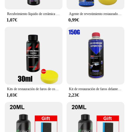
Recubrimiento líquido de cerámica para coche, Nano Cristal, capa hidrofóbica, agente de recubrimiento de pintura de pulido, revestimiento de Nanos
Agente de revestimiento restaurador de plástico para coche, reparación Exterior de goma de plástico automático, agente de restauración de actualización limpia, sello brillante Negro
1,07€
0,99€
Kits de restauración de faros de coche, kit de reparación de faros, pulidor de luz, pasta de limpieza, agente de Restauración de Pintura
Kit de restauración de faros delanteros de coche, herramienta de Cuidado Automotriz, juego de restauración de faros delanteros, líquido de restauración
1,03€
2,23€