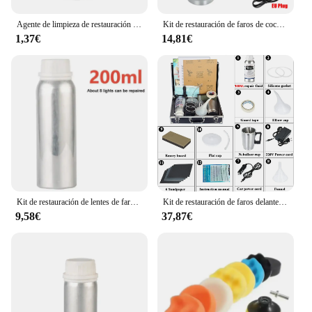
Agente de limpieza de restauración de faros de coche, polímero líquido de pulido, productos de reparación de automóviles, 800G/600G/150G
Kit de restauración de faros de coche, herramienta de cuidado de faros automotrices, líquido de restauración de faros, juego de pulido, 220V
1,37€
14,81€
Kit de restauración de lentes de faros delanteros de coche, Herramientas de limpieza de pulido para restaurar la oxidación, arañazos amarillos
Kit de restauración de faros delanteros de coche, líquido de reparación de faros de coche, Kits de renovación, polímero limpio, juego de herramientas automáticas, 100ml
9,58€
37,87€