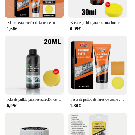
Kit de restauración de faros de coche, pasta de pulido para reparación de faros, elimina arañazos, pulidor de lentes, lijado de cera
Kits de pulido para restauración de faros de coche, Kits de reparación de faros, pulidor de luz de coche, pasta de limpieza, agente de restauración de pintura de coches
1,68€
0,99€
Kits de pulido para restauración de faros de coche, eliminador de arañazos, pasta de limpieza para reparación, elimina la oxidación, líquido para pulir faros
Pasta de pulido de faros de coche con esponja y toalla, pulidor de luz de coche, pasta de limpieza, Kit de restauración de faros, abrillantador de faros
0,99€
1,80€