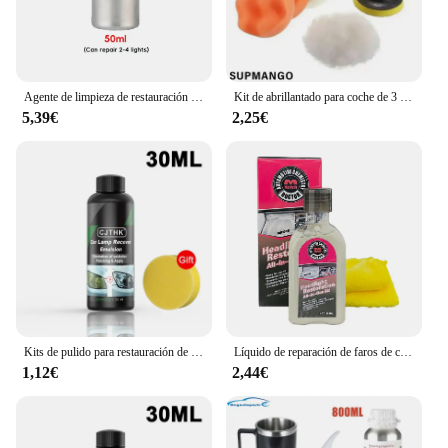
Agente de limpieza de restauración de faros de coche, polímero líquido de pulido, productos de reparación de automóviles, 50ml, 100ml
Kit de abrillantado para coche de 3 pulgadas, almohadilla para pulir, almohadilla para pulir el coche, disco abrasivo, esponja, almohadillas de espuma, pulidor para restaurar faros
5,39€
2,25€
Kits de pulido para restauración de faros de coche, eliminador de arañazos, pasta de limpieza para reparación, elimina la oxidación, líquido para pulir faros
Líquido de reparación de faros de coche, oxidación de faros de coche, amarillo, desenfoque de arañazos, recubrimiento de cristal mejorado y agente de renovación
1,12€
2,44€