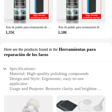
Kits de pulido para restauración de faros de coche, eliminador de arañazos, pasta de limpieza para reparación, elimina la oxidación, líquido para pulir faros
Kits de pulido para restauración de faros de coche, pasta de limpieza para reparación de arañazos de faros delanteros, elimina la oxidación, líquido de pulido
1,35€
1,18€
Herramientas para
Here are the products found in the
reparación de los faros
Specifications:
Material: High-quality polishing compounds
Design and Style: Ergonomic, easy-to-use
applicator
Usage and Purpose: Restores clarity and brightness
to headlights
Performance and Property: Effective on all types of
headlights
Parts and Accessories: Includes applicator and