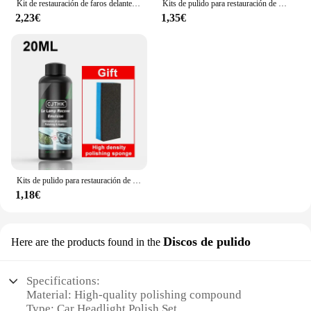
Kit de restauración de faros delanteros de coche, herramienta de Cuidado Automotriz, juego de restauración de faros delanteros, líquido de restauración
Kits de pulido para restauración de faros de coche, eliminador de arañazos, pasta de limpieza para reparación, elimina la oxidación, líquido para pulir faros
2,23€
1,35€
Kits de pulido para restauración de faros de coche, pasta de limpieza para reparación de arañazos de faros delanteros, elimina la oxidación, líquido de pulido
1,18€
Discos de pulido
Here are the products found in the
Specifications:
Material: High-quality polishing compound
Type: Car Headlight Polish Set