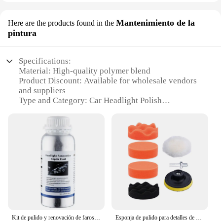
Mantenimiento de la
Here are the products found in the
pintura
Specifications:
Material: High-quality polymer blend
Product Discount: Available for wholesale vendors
and suppliers
Type and Category: Car Headlight Polish
Design and Style: Ergonomic, easy-to-use
applicator
Usage and Purpose: Restores clarity and brightness
to headlights
Performance and Property: Enhanced UV protection
Parts and Accessories: Comes with a comprehensive
set for complete headlight restoration
Features:
**Revitalize Your Vehicle's Visibility**
Kit de pulido y renovación de faros de coche, herramienta de Cuidado Automotriz, polímero líquido, 800ML
Esponja de pulido para detalles de automóviles, Kit de restauración de faros automáticos con almohadilla de pulido, disco de lijado, esponja de encerado, adaptador de taladro M10
Driving at night can be a daunting task, especially