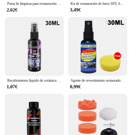
Pasta de limpieza para restauración de faros delanteros de coche, líquido de pulido para eliminar arañazos y oxidación
Kit de restauración de faros DIY, limpieza y pulido, Kit de reparación y limpieza de faros de coche, pasta de limpieza, novedad de 2024
2,62€
3,49€
Recubrimiento líquido de cerámica para coche, Nano Cristal, capa hidrofóbica, agente de recubrimiento de pintura de pulido, revestimiento de Nanos
Agente de revestimiento restaurador de plástico para coche, reparación Exterior de goma de plástico automático, agente de restauración de actualización limpia, sello brillante Negro
1,07€
0,99€