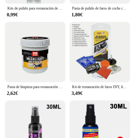
Kits de pulido para restauración de faros de coche, eliminador de arañazos, pasta de limpieza para reparación, elimina la oxidación, líquido para pulir faros
Pasta de pulido de faros de coche con esponja y toalla, pulidor de luz de coche, pasta de limpieza, Kit de restauración de faros, abrillantador de faros
0,99€
1,80€
Pasta de limpieza para restauración de faros delanteros de coche, líquido de pulido para eliminar arañazos y oxidación
Kit de restauración de faros DIY, limpieza y pulido, Kit de reparación y limpieza de faros de coche, pasta de limpieza, novedad de 2024
2,62€
3,49€