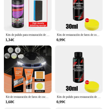
clarity and brightness for longer periods. The set is
a smart investment for anyone who wants to keep
their vehicle's headlights looking pristine and safe
on the road.
Kits de pulido para restauración de faros de coche, eliminador de arañazos de luz de coche, pasta de limpieza para reparación, líquido polaco antiossidante
Kits de restauración de faros de coche, kit de reparación de faros, pulidor de luz, pasta de limpieza, agente de restauración para el cuidado de la pintura del coche
1,34€
0,99€
Kit de restauración de faros de coche, pasta de pulido para reparación de faros, elimina arañazos, pulidor de lentes, lijado de cera
Kits de pulido para restauración de faros de coche, Kits de reparación de faros, pulidor de luz de coche, pasta de limpieza, agente de restauración de pintura de coches
1,68€
0,99€