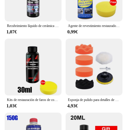
Recubrimiento líquido de cerámica para coche, Nano Cristal, capa hidrofóbica, agente de recubrimiento de pintura de pulido, revestimiento de Nanos
Agente de revestimiento restaurador de plástico para coche, reparación Exterior de goma de plástico automático, agente de restauración de actualización limpia, sello brillante Negro
1,07€
0,99€
Kits de restauración de faros de coche, kit de reparación de faros, pulidor de luz, pasta de limpieza, agente de Restauración de Pintura
Esponja de pulido para detalles de automóviles, Kit de restauración de faros automáticos con almohadilla de pulido, disco de lijado, esponja de encerado, adaptador de taladro M10
1,03€
4,93€