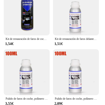
to Headlights
Typical Adaptive Scenario: Suitable for Various Car
Models
Shape or Size or Weight or Quantity: Complete Set
for Comprehensive Repair
Performance and Property: Advanced Formula for
Optimal Results
Parts and Accessories: Includes All Necessary Tools
Kit de restauración de faros de coche, herramienta de cuidado de faros automotrices, 12V
Kit de restauración de faros delanteros de coche, herramienta de cuidado de faros automotrices, juego de restauración de faros líquidos
and Accessories
1,54€
1,51€
Features:
**Unmatched Clarity and Brightness**
Revitalize your vehicle's headlights with the Car
Headlight Polish Kit, a comprehensive set designed
to restore clarity and brightness to your car's
lighting system. The kit includes a high-quality
polymer compound that effectively removes
scratches, oxidation, and yellowing, ensuring your
headlights look as good as new. The advanced
formula is not only powerful but also gentle on your
car's headlight lens, ensuring a safe and effective
Pulido de faros de coche, polímero líquido, agente de limpieza de restauración de faros de coche, 800ml/200ml/100ml, productos de reparación de automóviles
Pulido de faros de coche, polímero líquido, agente de limpieza de restauración de faros de coche, 800G/200ml/100ml, productos de reparación de automóviles
polishing experience.
3,55€
2,09€