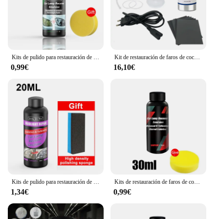
Kits de pulido para restauración de faros de coche, eliminador de arañazos, pasta de limpieza para reparación, elimina la oxidación, líquido para pulir faros
Kit de restauración de faros de coche, Kit de reparación de faros de coche, Kit de renovación de faros de coche, juego de herramientas de polímero líquido, 800G
0,99€
16,10€
Kits de pulido para restauración de faros de coche, eliminador de arañazos de luz de coche, pasta de limpieza para reparación, líquido polaco antiossidante
Kits de restauración de faros de coche, kit de reparación de faros, pulidor de luz, pasta de limpieza, agente de restauración para el cuidado de la pintura del coche
1,34€
0,99€