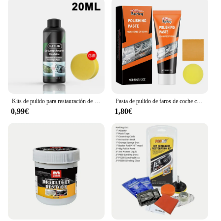
Kits de pulido para restauración de faros de coche, eliminador de arañazos, pasta de limpieza para reparación, elimina la oxidación, líquido para pulir faros
Pasta de pulido de faros de coche con esponja y toalla, pulidor de luz de coche, pasta de limpieza, Kit de restauración de faros, abrillantador de faros
0,99€
1,80€