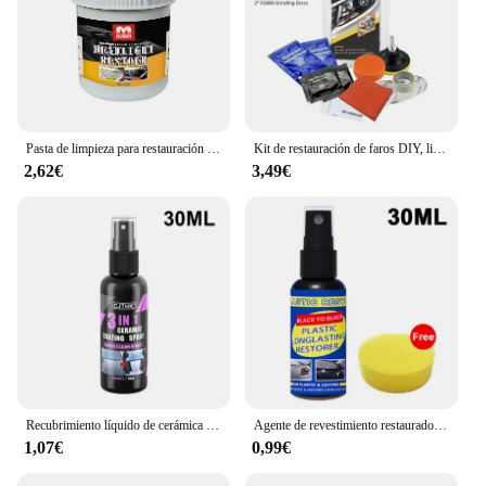
Pasta de limpieza para restauración de faros delanteros de coche, líquido de pulido para eliminar arañazos y oxidación
Kit de restauración de faros DIY, limpieza y pulido, Kit de reparación y limpieza de faros de coche, pasta de limpieza, novedad de 2024
2,62€
3,49€
Recubrimiento líquido de cerámica para coche, Nano Cristal, capa hidrofóbica, agente de recubrimiento de pintura de pulido, revestimiento de Nanos
Agente de revestimiento restaurador de plástico para coche, reparación Exterior de goma de plástico automático, agente de restauración de actualización limpia, sello brillante Negro
1,07€
0,99€