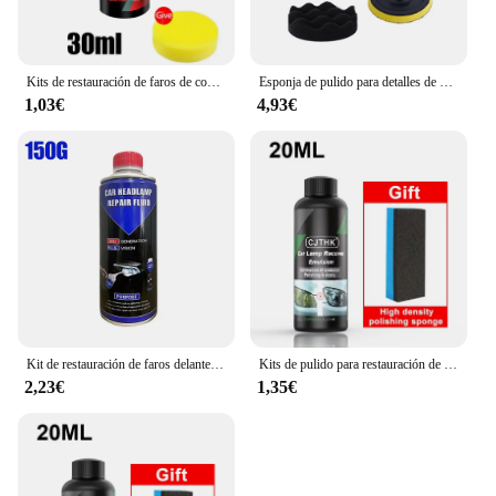
Kits de restauración de faros de coche, kit de reparación de faros, pulidor de luz, pasta de limpieza, agente de Restauración de Pintura
Esponja de pulido para detalles de automóviles, Kit de restauración de faros automáticos con almohadilla de pulido, disco de lijado, esponja de encerado, adaptador de taladro M10
1,03€
4,93€
Kit de restauración de faros delanteros de coche, herramienta de Cuidado Automotriz, juego de restauración de faros delanteros, líquido de restauración
Kits de pulido para restauración de faros de coche, eliminador de arañazos, pasta de limpieza para reparación, elimina la oxidación, líquido para pulir faros
2,23€
1,35€