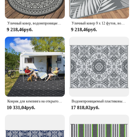
Уличный ковер, водонепроницаемый двусторонний коврик для патио 9x12 футов, ковер для кемпинга на колесах, пластиковый соломенный ковер на открытом воздухе в помещении
Уличный ковер 9 x 12 футов, водонепроницаемый для распродажи патио, двусторонний пластиковый соломенный ковер для кемпинга, коврики для большой площади
9 218,46руб.
9 218,46руб.
Коврик для кемпинга на открытом воздухе, водонепроницаемый, 9x18 футов, большой двусторонний, устойчивый к пятнам и ультрафиолетовому излучению пластиковый соломенный коврик для автофургона
Водонепроницаемый пластиковый соломенный коврик, портативный Дорожный Коврик для кемпинга с сумкой для переноски, большой напольный коврик для заднего двора, пикника, серый и белый цветочный
10 331,04руб.
17 818,02руб.