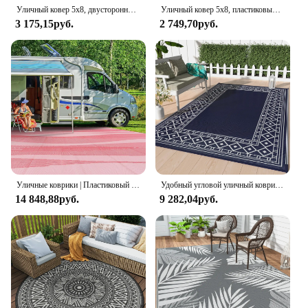
Уличный ковер 5x8, двусторонний пластиковый соломенный коврик для патио для кемпинга, устойчивый к пятнам и ультрафиолетовому излучению коврики для автофургона с принтом в стиле бохо, уличный ковер для крыльца
Уличный ковер 5x8, пластиковый соломенный коврик, современный геометрический водонепроницаемый коврик, двусторонний напольный коврик для патио, крыльца, пикника, кемпинга O
3 175,15руб.
2 749,70руб.
Уличные коврики | Пластиковый соломенный ковер | Водонепроницаемые уличные коврики для кемпинга | Быстросохнущий ковер для пикника | Двусторонние пляжные коврики без песка
Удобный угловой уличный коврик 8x10 дюймов, водонепроницаемый для патио, двусторонний пластиковый соломенный коврик для улицы, коврик для кемпинга
14 848,88руб.
9 282,04руб.