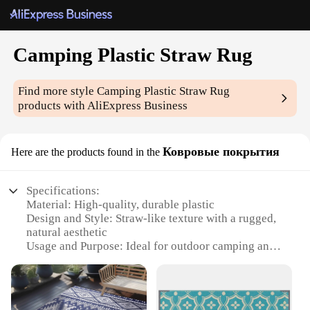
Camping Plastic Straw Rug
Find more style
Camping Plastic Straw Rug
products with AliExpress Business
Ковровые покрытия
Here are the products found in the
Specifications:
Material: High-quality, durable plastic
Design and Style: Straw-like texture with a rugged,
natural aesthetic
Usage and Purpose: Ideal for outdoor camping and
picnicking
Performance and Property: Lightweight, easy to
carry, and resistant to wear and tear
Shape or Size: Available in multiple sizes to fit