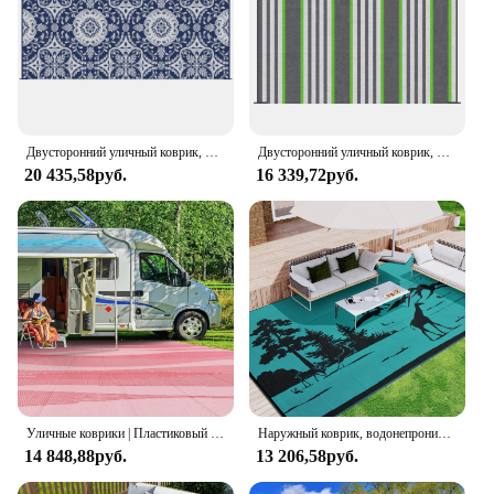
Двусторонний уличный коврик, водонепроницаемый пластиковый соломенный коврик, портативный коврик для кемпинга на колесах с сумкой для переноски для заднего двора
Двусторонний уличный коврик, водонепроницаемый пластиковый соломенный коврик, портативный коврик для кемпинга на колесах с сумкой для переноски, в зеленую и серую полоску
20 435,58руб.
16 339,72руб.
Уличные коврики | Пластиковый соломенный ковер | Водонепроницаемые уличные коврики для кемпинга | Быстросохнущий ковер для пикника | Двусторонние пляжные коврики без песка
Наружный коврик, водонепроницаемый двусторонний ковер для внутреннего дворика, искусственный пластиковый соломенный ковер для внутреннего дворика, балкона, пикника, пляжа
14 848,88руб.
13 206,58руб.