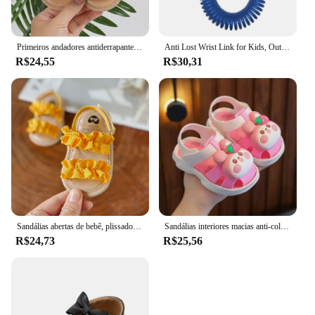
Primeiros andadores antiderrapantes para meninas infantis, sandálias de bebê, sapatos de nó arco, Princess Sole, sapatos de criança, 5 cores, novo produto, 2024
Anti Lost Wrist Link for Kids, Outdoor Walking, Travel Hand Belt Band, Toddler Leash, Safety Strap Rope, Child Wristband, Walking
R$24,55
R$30,31
Sandálias abertas de bebê, plissado, bowknot, sola macia premium, antiderrapante, respirável, verão, ao ar livre, sapatos de primeiro andador
Sandálias interiores macias anti-colisão, sapatos de bebê, cabeça de saco, antiderrapante, desenhos animados super fofos, desgaste ao ar livre, novo, 2023
R$24,73
R$25,56