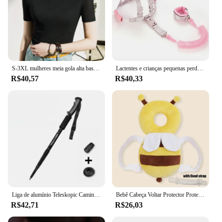
S-3XL mulheres meia gola alta base simples tshirts magro macio manga curta t camisas senhora malha elegante elástico topos t feminino
Lactentes e crianças pequenas perda prevenção cinto tração corda Bebê perda prevenção pulseira 2m primavera corda Caminhada bebê segurança
R$40,57
R$40,33
Liga de alumínio Teleskopic Caminhadas Pólos, Trekking Walking Stick, Absorvente ultraleve, Walking Cane Alpenstock, 1Pc
Bebê Cabeça Voltar Protector Proteger Travesseiro, Aprender Almofada Caminhada, Anti Fall Backward Cap, Levar Dos Desenhos Animados, Crianças Seguro Bibi
R$42,71
R$26,03