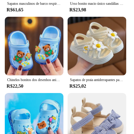
Sapatos masculinos de barco respirável Penny, calçados esportivos, ortopédicos, viagem Plimsolls, deslizamento plano, atividade ao ar livre, caminhadas, caminhadas
Urso bonito macio único sandálias confortáveis para bebês e crianças, sapatos Baotou Anti Kick First Step, 0-18 meses
R$61,65
R$23,98
Chinelos bonitos dos desenhos animados das crianças com solas macias, Baby Bags Sapatos perfurados, Home and Baby Sandals
Sapatos de praia antiderrapantes para crianças, sandálias de sola macia, baby sandals, banheiro, casa, meninos, meninas, verão, novo, 2022
R$22,50
R$25,02