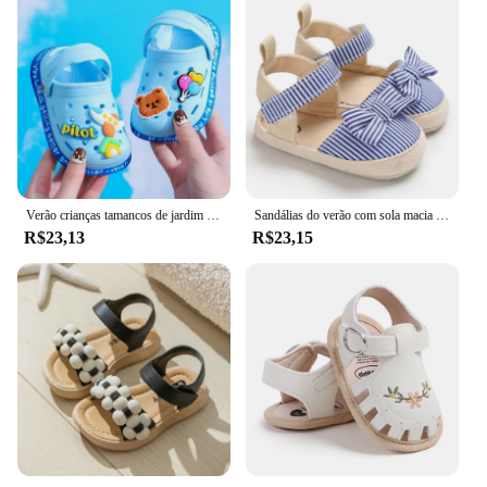
Verão crianças tamancos de jardim sapatos meninos e meninas sandália de praia crianças leve respirável bonito dos desenhos animados deslizamento chinelos do bebê
Sandálias do verão com sola macia para o bebê, sapatas confortáveis e leves, sapatas da lona com arco
R$23,13
R$23,15