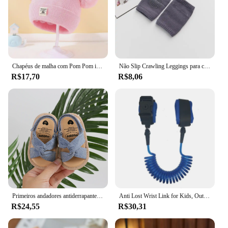
Chapéus de malha com Pom Pom infantil, gorro monocromático, chapéu infantil, acessórios de bebê, meninos e meninas, outono e inverno
Não Slip Crawling Leggings para crianças, crianças, acessórios do bebê, Dot Knee Pads, protetor, joelheira de segurança, Leg Warmer, meninas, meninos, bebês
R$17,70
R$8,06
Primeiros andadores antiderrapantes para meninas infantis, sandálias de bebê, sapatos de nó arco, Princess Sole, sapatos de criança, 5 cores, novo produto, 2024
Anti Lost Wrist Link for Kids, Outdoor Walking, Travel Hand Belt Band, Toddler Leash, Safety Strap Rope, Child Wristband, Walking
R$24,55
R$30,31