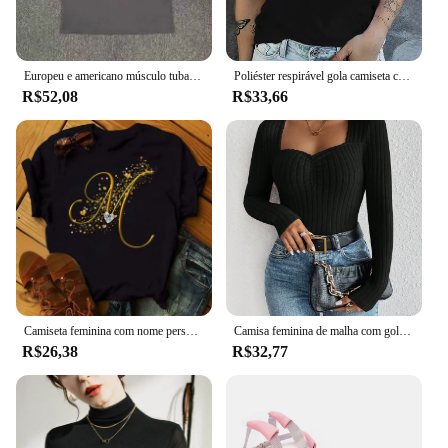
Europeu e americano músculo tubarão rua fitness gymshark esportes das mulheres dos homens camiseta chris treinamento força solta algodão topo
Poliéster respirável gola camiseta casual para as mulheres, mãe orgulhosa de muitos muitos Dumbo crianças gráfico
R$52,08
R$33,66
Camiseta feminina com nome personalizado, fonte diamantada dourada letra, A, B, C, D, F, G, tops de manga curta, camiseta preta, moda combinada
Camisa feminina de malha com gola de diamante, tops de manga comprida, camiseta casual, moda outono e inverno
R$26,38
R$32,77