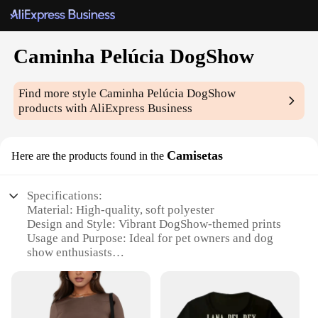
Caminha Pelúcia DogShow
Find more style
Caminha Pelúcia DogShow
products with AliExpress Business
Camisetas
Here are the products found in the
Specifications:
Material: High-quality, soft polyester
Design and Style: Vibrant DogShow-themed prints
Usage and Purpose: Ideal for pet owners and dog
show enthusiasts
Type and Category: Comfortable and stylish dog
apparel
Performance and Property: Durable and easy to
wash