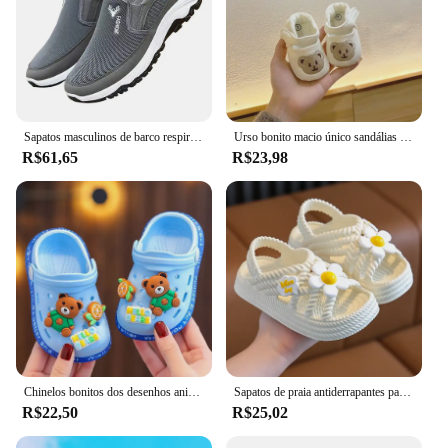
Sapatos masculinos de barco respirável Penny, calçados esportivos, ortopédicos, viagem Plimsolls, deslizamento plano, atividade ao ar livre, caminhadas, caminhadas
Urso bonito macio único sandálias confortáveis para bebês e crianças, sapatos Baotou Anti Kick First Step, 0-18 meses
R$61,65
R$23,98
Chinelos bonitos dos desenhos animados das crianças com solas macias, Baby Bags Sapatos perfurados, Home and Baby Sandals
Sapatos de praia antiderrapantes para crianças, sandálias de sola macia, baby sandals, banheiro, casa, meninos, meninas, verão, novo, 2022
R$22,50
R$25,02