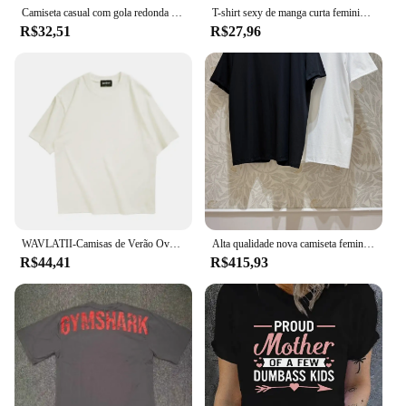
Camiseta casual com gola redonda feminina, manga curta, vintage, gráfico, verão, mãe está temporariamente fora de ordem, camisa de grife engraçada
T-shirt sexy de manga curta feminina, tops monocromáticos, roupa casual, tendência da moda Y2K, alta qualidade, novo, 2024
R$32,51
R$27,96
WAVLATII-Camisas de Verão Oversized para Homens e Mulheres, Camisetas Casuais Marrons, Streetwear Coreano, Unisex, Básico, Sólido, Jovem, Cool Tops
Alta qualidade nova camiseta feminina de algodão puro manga curta em torno do pescoço, camiseta versátil clássica e elegante
R$44,41
R$415,93