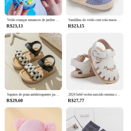
Verão crianças tamancos de jardim sapatos meninos e meninas sandália de praia crianças leve respirável bonito dos desenhos animados deslizamento chinelos do bebê
Sandálias do verão com sola macia para o bebê, sapatas confortáveis e leves, sapatas da lona com arco
R$23,13
R$23,15
Sapatos de praia antiderrapantes para crianças, sandálias de sola macia, baby sandals, banheiro, casa, meninos, meninas, verão, novo, 2022
2024 bebê recém-nascido menina sandálias verão bordado lazer confortável leve floral sola macia envoltório toe sandálias para 0-18m
R$29,60
R$27,77