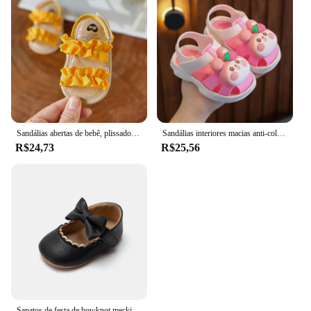
Sandálias abertas de bebê, plissado, bowknot, sola macia premium, antiderrapante, respirável, verão, ao ar livre, sapatos de primeiro andador
Sandálias interiores macias anti-colisão, sapatos de bebê, cabeça de saco, antiderrapante, desenhos animados super fofos, desgaste ao ar livre, novo, 2023
R$24,73
R$25,56
Sapatos de festa de bowknot meckior para bebês, primeiro andador, antiderrapante, sola de borracha, bebês, berço, novo, 2024