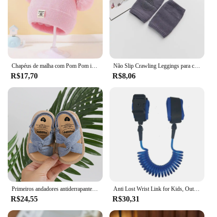
Chapéus de malha com Pom Pom infantil, gorro monocromático, chapéu infantil, acessórios de bebê, meninos e meninas, outono e inverno
Não Slip Crawling Leggings para crianças, crianças, acessórios do bebê, Dot Knee Pads, protetor, joelheira de segurança, Leg Warmer, meninas, meninos, bebês
R$17,70
R$8,06
Primeiros andadores antiderrapantes para meninas infantis, sandálias de bebê, sapatos de nó arco, Princess Sole, sapatos de criança, 5 cores, novo produto, 2024
Anti Lost Wrist Link for Kids, Outdoor Walking, Travel Hand Belt Band, Toddler Leash, Safety Strap Rope, Child Wristband, Walking
R$24,55
R$30,31