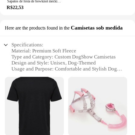
Sapatos de festa de bowknot meckior para bebês, primeiro andador, antiderrapante, sola de borracha, bebês, berço, novo, 2024
R$22,53
Camisetas sob medida
Here are the products found in the
Specifications:
Material: Premium Soft Fleece
Type and Category: Custom DogShow Camisetas
Design and Style: Unisex, Dog-Themed
Usage and Purpose: Comfortable and Stylish Dog
Show Attire
Typical Adaptive Scenario: Dog Shows,
Competitions, and Events
Performance and Property: Durable and Machine
Washable
Features:
**Comfort and Style for Your Canine Companion**
Caminha Pelúcia DogShow Camisetas are not just a
piece of clothing for your dog; they're a statement