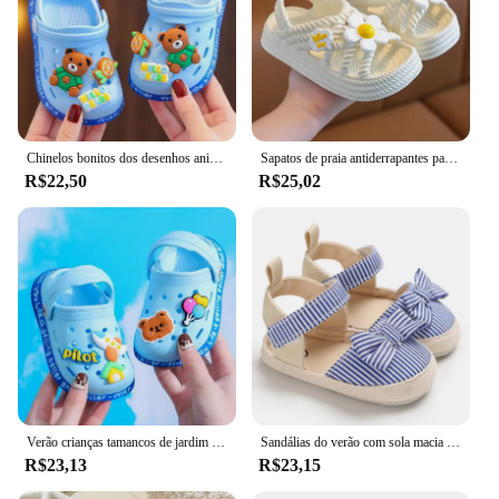
Chinelos bonitos dos desenhos animados das crianças com solas macias, Baby Bags Sapatos perfurados, Home and Baby Sandals
Sapatos de praia antiderrapantes para crianças, sandálias de sola macia, baby sandals, banheiro, casa, meninos, meninas, verão, novo, 2022
R$22,50
R$25,02
Verão crianças tamancos de jardim sapatos meninos e meninas sandália de praia crianças leve respirável bonito dos desenhos animados deslizamento chinelos do bebê
Sandálias do verão com sola macia para o bebê, sapatas confortáveis e leves, sapatas da lona com arco
R$23,13
R$23,15