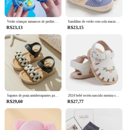
Verão crianças tamancos de jardim sapatos meninos e meninas sandália de praia crianças leve respirável bonito dos desenhos animados deslizamento chinelos do bebê
Sandálias do verão com sola macia para o bebê, sapatas confortáveis e leves, sapatas da lona com arco
R$23,13
R$23,15
Sapatos de praia antiderrapantes para crianças, sandálias de sola macia, baby sandals, banheiro, casa, meninos, meninas, verão, novo, 2022
2024 bebê recém-nascido menina sandálias verão bordado lazer confortável leve floral sola macia envoltório toe sandálias para 0-18m
R$29,60
R$27,77