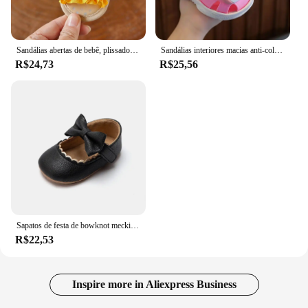
Sandálias abertas de bebê, plissado, bowknot, sola macia premium, antiderrapante, respirável, verão, ao ar livre, sapatos de primeiro andador
Sandálias interiores macias anti-colisão, sapatos de bebê, cabeça de saco, antiderrapante, desenhos animados super fofos, desgaste ao ar livre, novo, 2023
R$24,73
R$25,56
Sapatos de festa de bowknot meckior para bebês, primeiro andador, antiderrapante, sola de borracha, bebês, berço, novo, 2024
R$22,53
Inspire more in Aliexpress Business