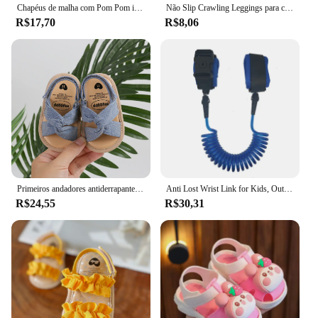
Chapéus de malha com Pom Pom infantil, gorro monocromático, chapéu infantil, acessórios de bebê, meninos e meninas, outono e inverno
Não Slip Crawling Leggings para crianças, crianças, acessórios do bebê, Dot Knee Pads, protetor, joelheira de segurança, Leg Warmer, meninas, meninos, bebês
R$17,70
R$8,06
Primeiros andadores antiderrapantes para meninas infantis, sandálias de bebê, sapatos de nó arco, Princess Sole, sapatos de criança, 5 cores, novo produto, 2024
Anti Lost Wrist Link for Kids, Outdoor Walking, Travel Hand Belt Band, Toddler Leash, Safety Strap Rope, Child Wristband, Walking
R$24,55
R$30,31