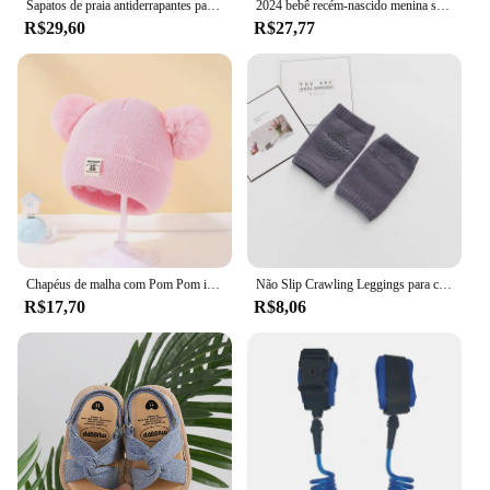
Sapatos de praia antiderrapantes para crianças, sandálias de sola macia, baby sandals, banheiro, casa, meninos, meninas, verão, novo, 2022
2024 bebê recém-nascido menina sandálias verão bordado lazer confortável leve floral sola macia envoltório toe sandálias para 0-18m
R$29,60
R$27,77
Chapéus de malha com Pom Pom infantil, gorro monocromático, chapéu infantil, acessórios de bebê, meninos e meninas, outono e inverno
Não Slip Crawling Leggings para crianças, crianças, acessórios do bebê, Dot Knee Pads, protetor, joelheira de segurança, Leg Warmer, meninas, meninos, bebês
R$17,70
R$8,06