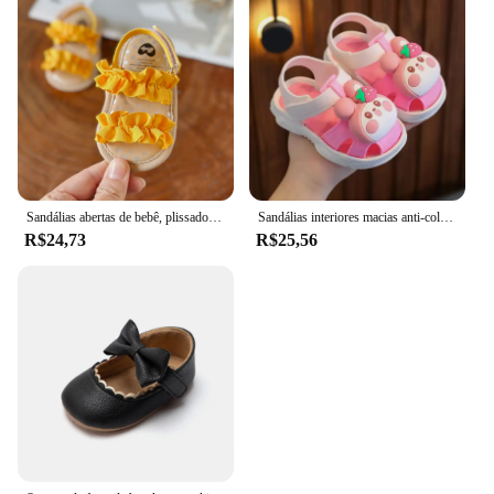
Sandálias abertas de bebê, plissado, bowknot, sola macia premium, antiderrapante, respirável, verão, ao ar livre, sapatos de primeiro andador
Sandálias interiores macias anti-colisão, sapatos de bebê, cabeça de saco, antiderrapante, desenhos animados super fofos, desgaste ao ar livre, novo, 2023
R$24,73
R$25,56