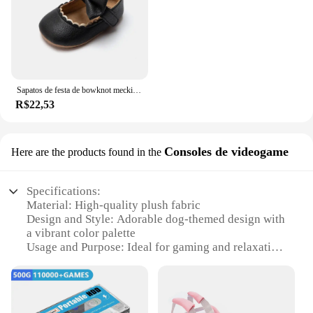
Sapatos de festa de bowknot meckior para bebês, primeiro andador, antiderrapante, sola de borracha, bebês, berço, novo, 2024
R$22,53
Consoles de videogame
Here are the products found in the
Specifications:
Material: High-quality plush fabric
Design and Style: Adorable dog-themed design with
a vibrant color palette
Usage and Purpose: Ideal for gaming and relaxation
Shape and Size: Compact and portable, perfect for
travel
Performance and Property: Durable and easy to
clean