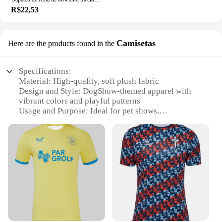
R$22,53
Camisetas
Here are the products found in the
Specifications:
Material: High-quality, soft plush fabric
Design and Style: DogShow-themed apparel with
vibrant colors and playful patterns
Usage and Purpose: Ideal for pet shows,
photoshoots, or daily walks
Performance and Property: Durable and comfortable
for extended wear
Parts and Accessories: Includes matching sets for a
coordinated look
Applicable People: Designed for pet owners and
enthusiasts looking to showcase their furry
companions
Features:
**Unmatched Comfort and Style**