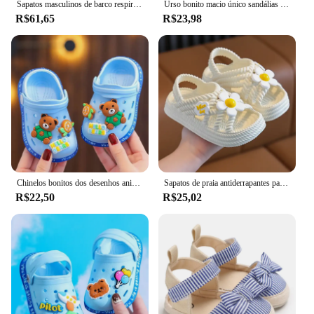
Sapatos masculinos de barco respirável Penny, calçados esportivos, ortopédicos, viagem Plimsolls, deslizamento plano, atividade ao ar livre, caminhadas, caminhadas
Urso bonito macio único sandálias confortáveis para bebês e crianças, sapatos Baotou Anti Kick First Step, 0-18 meses
R$61,65
R$23,98
Chinelos bonitos dos desenhos animados das crianças com solas macias, Baby Bags Sapatos perfurados, Home and Baby Sandals
Sapatos de praia antiderrapantes para crianças, sandálias de sola macia, baby sandals, banheiro, casa, meninos, meninas, verão, novo, 2022
R$22,50
R$25,02