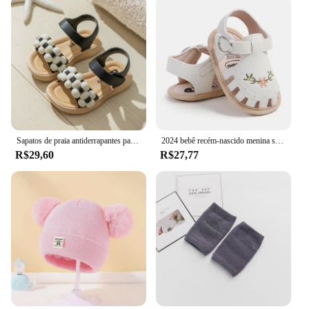
Sapatos de praia antiderrapantes para crianças, sandálias de sola macia, baby sandals, banheiro, casa, meninos, meninas, verão, novo, 2022
2024 bebê recém-nascido menina sandálias verão bordado lazer confortável leve floral sola macia envoltório toe sandálias para 0-18m
R$29,60
R$27,77