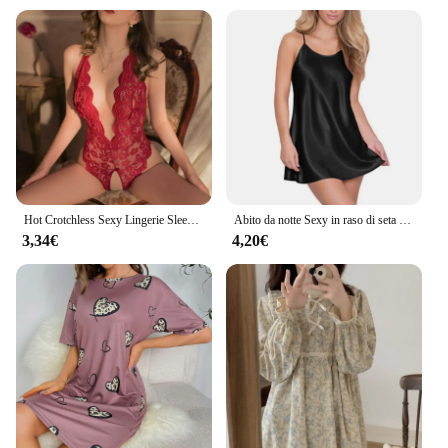
Hot Crotchless Sexy Lingerie Sleepwear Women Lace Through Erotic Open Bra Crotchless Costume Teddy Night Dress pigiama da donna
Abito da notte Sexy in raso di seta camicie da notte senza maniche camicia da notte con scollo a v da donna camicia da notte Plus Size indumenti da notte per le donne S-8XL
3,34€
4,20€