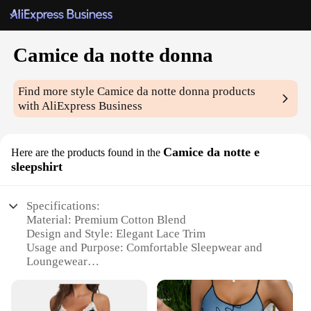
Camice da notte donna
Find more style
Camice da notte donna
products
with AliExpress Business
Camice da notte e
Here are the products found in the
sleepshirt
Specifications:
Material: Premium Cotton Blend
Design and Style: Elegant Lace Trim
Usage and Purpose: Comfortable Sleepwear and
Loungewear
Typical Adaptive Scenario: Ideal for Bedtime and
Relaxation
Shape or Size or Weight or Quantity: Available in