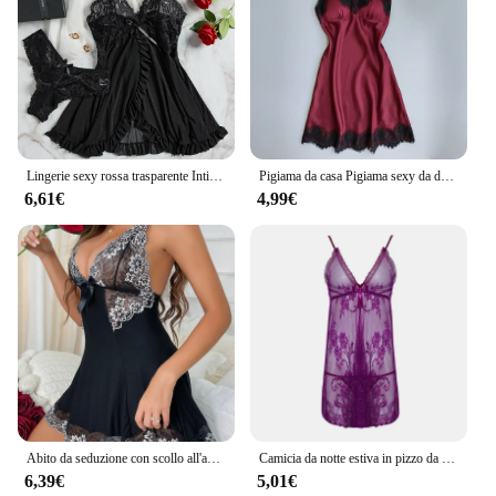
Lingerie sexy rossa trasparente Intimo da donna Vedi attraverso indumenti da notte Camicia da notte in pizzo e slip Pigiama Set da notte sexy femminile
Pigiama da casa Pigiama sexy da donna con scollo a V e cinturino in pizzo disponibile in più colori Abito da notte sexy da donna
6,61€
4,99€
Abito da seduzione con scollo all'americana dal temperamento francese Set di indumenti da notte estivi sexy sottili e traspiranti da donna, pigiama comodo da indossare per la casa
Camicia da notte estiva in pizzo da donna pigiama da notte vestaglia Babydoll accappatoio Sexy abbigliamento da casa femminile rosso S-XXL
6,39€
5,01€