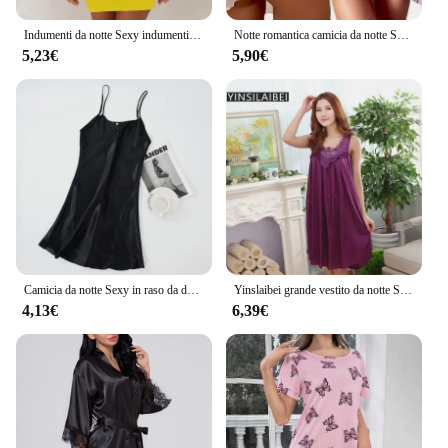
Indumenti da notte Sexy indumenti da notte camicia da notte camicie da notte estate donna 26 alfabeto inglese stampa Pack Hip camicia da notte abito da notte giallo
Notte romantica camicia da notte Sexy da donna Homewear Sling Lace Deep V seduzione pigiama Set nuovo Tulle See Through Sex Babydoll Dress
5,23€
5,90€
Camicia da notte Sexy in raso da donna indumenti da notte in finta seta senza spalline camicie da notte abito da notte senza maniche con scollo a V solido
Yinslaibei grande vestito da notte Sexy ghiaccio raso di seta indumenti da notte camicia da notte femminile donne abiti da notte Plus Size camicie da notte
4,13€
6,39€