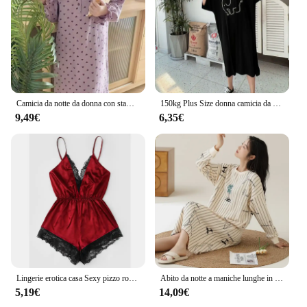
Camicia da notte da donna con stampa a cuore pigiameria coreana con volant camicia da notte autunno abito da notte manica lunga pigiama intero Home Wear nuovo In
150kg Plus Size donna camicia da notte allentata elefante stampato Mid Home Dress estate sottile pigiama a maniche corte Loungewear Nightwear
9,49€
6,35€
Lingerie erotica casa Sexy pizzo rosso capestro di grandi dimensioni 3xl studente tutina facile da pulire signore tinta unita capestro camicia da notte nascita
Abito da notte a maniche lunghe in puro cotone per donna autunno stagione camicia da notte al ginocchio indumenti da notte comodi e caldi
5,19€
14,09€