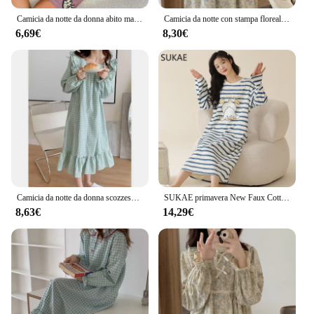
Camicia da notte da donna abito manica corta t-shirt ampia per indumenti da notte rilassanti camicie da notte con stampa girocollo morbido e confortevole Loungewear
Camicia da notte con stampa floreale pigiameria da donna in stile coreano con volant abito da notte pigiama intero autunno manica lunga fiocco casa indossare nuovo
6,69€
8,30€
Camicia da notte da donna scozzese indumenti da notte coreani pigiami da notte con volant abito da notte autunnale manica lunga pigiama intero colletto quadrato abbigliamento da casa
SUKAE primavera New Faux Cotton maniche lunghe camicie da notte Casual Lazy Sleepshirt Cute Duck Women Nightwear Leisure Milk Silk Lingerie
8,63€
14,29€