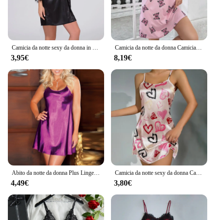
Camicia da notte sexy da donna in seta di ghiaccio Biancheria da notte in raso da donna Vestaglie da notte in pizzo Skin-firengdly Accappatoio da notte Pigiama solido Indumenti da notte
Camicia da notte da donna Camicia da notte estiva a maniche corte Girocollo T-shirt Abito Camicia da notte morbida Abbigliamento per la casa Indumenti da notte e loungewear
3,95€
8,19€
Abito da notte da donna Plus Lingerie indumenti da notte gonna da notte biancheria intima indumenti da notte in seta pigiama Vintage in pizzo Sleepwear abito da notte da donna
Camicia da notte sexy da donna Camicia da notte Lingerie sexy da donna Indumenti da notte in raso di seta Pinting floreale Indumenti da notte Homewear Mini abito
4,49€
3,80€