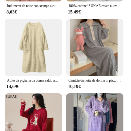
Indumenti da notte con stampa a cuore Camicia da notte con volant da donna Abito da notte coreano Bottoni Pigiama intero Autunno Manica lunga Abbigliamento per la casa Novità
100% cotone! SUKAE estate nuove donne bella camicia da notte moda camicie da notte vestito per il tempo libero camicia da notte Casual maniche corte camicia da notte
8,63€
15,49€
Abito da pigiama da donna caldo autunno inverno Design con doppia tasca Lingerie Pijama Abito da notte in tinta unita da donna
Camicia da notte da donna in pizzo Ruffles Sleepwear camicia da notte grigia coreana autunno manica lunga Sleeping One Piece pigiama Solid Night Dress nuovo
14,69€
10,19€