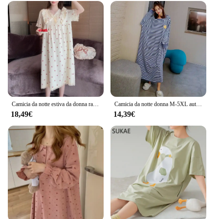
Camicia da notte estiva da donna ragazze plus size Large size M- 6XL Sleepwear camicia da notte manica corta camicia da notte gonna da notte
Camicia da notte donna M-5XL autunno manica lunga alla caviglia a righe Preppy elegante adolescenti Kawaii tempo libero indumenti da notte casa accogliente moda
18,49€
14,39€