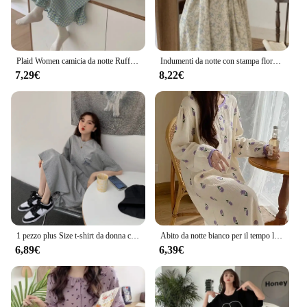
Plaid Women camicia da notte Ruffles Sleepwear stile coreano Nightwear autunno Peter Pan Collar Sleeping One Piece pigiama Night Dress
Indumenti da notte con stampa floreale abito da notte con volant in stile coreano da donna Vintage pigiama intero primavera manica lunga fiocco Home Wear 2024
7,29€
8,22€
1 pezzo plus Size t-shirt da donna con spacco allentato al ginocchio abito Casual semplice alla moda con stampa di lettere camicie da notte
Abito da notte bianco per il tempo libero donna manica lunga piante fiori stampa notte indossa per ragazza 2XL Plus Size Ladie Loose Homewear
6,89€
6,39€