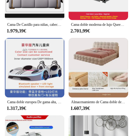
Cama De Castillo para niñas, cabeceros De lujo De masaje baratos, cómoda cama barata, Camas De princesa, muebles únicos
Cama doble moderna de lujo Queen, almacenamiento multifunción para dormitorio, Cama doble King, marco blanco, caja de Cama inteligente, muebles de habitación Casal
1.979,39€
2.701,99€
Cama doble europea De gama alta, Coche Modular para niños, Cama doble King moderna para niños, Cama De madera De salón De lujo, decoración De dormitorio
Almacenamiento de Cama doble de lujo, suelo de Loft moderno de madera, Cama doble para el hogar, Cama Queen Girls durmiendo, Cama blanca, caja, muebles de dormitorio Casal
1.317,39€
1.607,39€