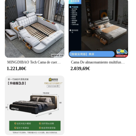
MINGDIBAO Tech Cama de cuero genuino inteligente, Cama multifuncional, Tatami de masaje con proyector, Cama tapizada
Cama De almacenamiento multifuncional para niñas, diseño De lujo, cama inteligente para dormir en el sol, Princesa, cuero, Loft, muebles para el hogar
1.221,80€
2.039,69€