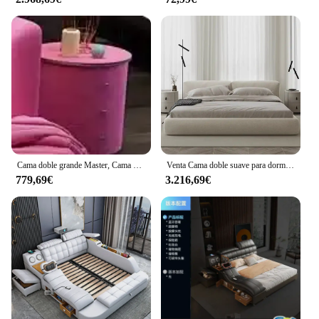
Cama doble grande Master, Cama doble moderna De princesa grande para niña, Camas De Dormitorio europeas minimalistas De tela, muebles De dormitorio
Venta Cama doble suave para dormitorio, Camas Queen dobles modernas elásticas Kawaii simples, Camas tapizadas para dormir, muebles De Dormitorio
779,69€
3.216,69€