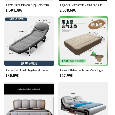
Cama única tamaño King, cabeceros modernos De lujo para dormitorio doble, cabeceros multifuncionales, Camas De Dormitorio, decoración del hogar
Cajones Glamorous Cama doble tamaño King almacenamiento dormir multifuncional Cama doble marco plataforma De lujo Cama De Casal muebles
1.504,39€
2.688,69€
Cama individual plegable, dormitorio moderno, diseño de lujo, Cama ahorradora de espacio, Camping, viaje, Cama portátil para dormir en la playa, muebles de oficina
Cama inflable doble tamaño King para sala de estar, marco de Cama barato de princesa para campamento, Cama Individual segura para perros de aire para habitación
180,69€
167,99€