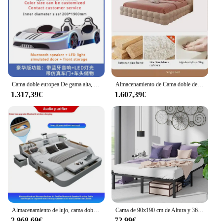
Cama doble europea De gama alta, Coche Modular para niños, Cama doble King moderna para niños, Cama De madera De salón De lujo, decoración De dormitorio
Almacenamiento de Cama doble de lujo, suelo de Loft moderno de madera, Cama doble para el hogar, Cama Queen Girls durmiendo, Cama blanca, caja, muebles de dormitorio Casal
1.317,39€
1.607,39€
Almacenamiento de lujo, cama doble, proyector, dormitorio, Comferter, Camas tipo Loft, Camas multifuncionales para adultos, muebles de dormitorio matrimoniales
Cama de 90x190 cm de Altura y 36 cm con almacenamiento debajo de la cama, Marco de la cama, plataforma de metal con soporte de listones de acero
2.968,69€
72,99€