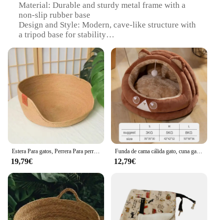
Material: Durable and sturdy metal frame with a
non-slip rubber base
Design and Style: Modern, cave-like structure with
a tripod base for stability
Usage and Purpose: Ideal for small to medium-sized
pets seeking a cozy and secure resting spot
Performance and Property: Easy to assemble and
disassemble, with a lightweight design for easy
transport
Parts and Accessories: Comes with a tripod base and
a soft, plush interior for comfort
Applicable Scenario: Perfect for indoor use,
especially in homes with limited space
Features:
Estera Para gatos, Perrera Para perros, Cama Para mascotas, sofá, tejido De bambú, cestas nido acogedoras, cojín extraíble Para dormir, Cama De Mimbre Para Mascotas
Funda de cama cálida gato, cuna gato, casa semicerrada para perro, suministros para mascotas, bonito, Otoño e Invierno
|Wholesale|Vendors|
19,79€
12,79€
**Unmatched Comfort and Security**
Our Cama Cueva para Mascotas con Base Trípode is
not just a bed; it's a haven for your beloved pet. The
cave-like structure is designed to provide a sense of
security, mimicking the natural environment of your