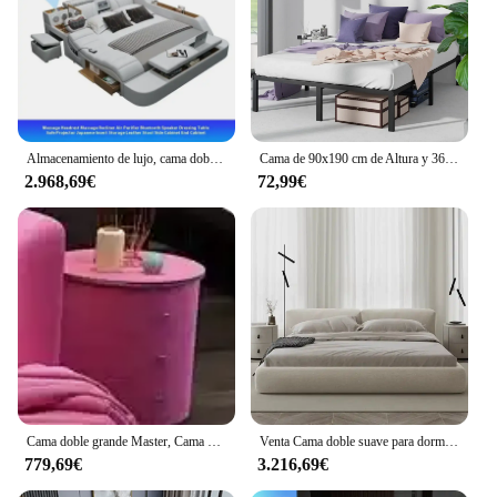
Almacenamiento de lujo, cama doble, proyector, dormitorio, Comferter, Camas tipo Loft, Camas multifuncionales para adultos, muebles de dormitorio matrimoniales
Cama de 90x190 cm de Altura y 36 cm con almacenamiento debajo de la cama, Marco de la cama, plataforma de metal con soporte de listones de acero
2.968,69€
72,99€
Cama doble grande Master, Cama doble moderna De princesa grande para niña, Camas De Dormitorio europeas minimalistas De tela, muebles De dormitorio
Venta Cama doble suave para dormitorio, Camas Queen dobles modernas elásticas Kawaii simples, Camas tapizadas para dormir, muebles De Dormitorio
779,69€
3.216,69€