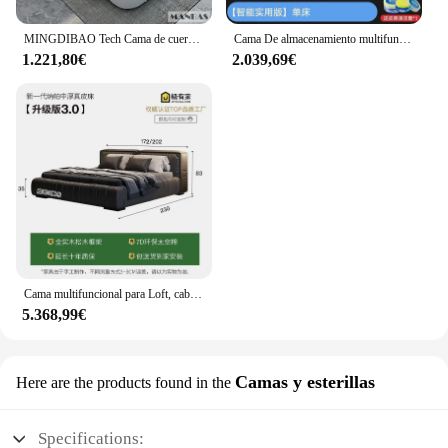
MINGDIBAO Tech Cama de cuero genuino inteligente, Cama multifuncional, Tatami de masaje con proyector, Cama tapizada
Cama De almacenamiento multifuncional para niñas, diseño De lujo, cama inteligente para dormir en el sol, Princesa, cuero, Loft, muebles para el hogar
1.221,80€
2.039,69€
Cama multifuncional para Loft, cabeceros de masaje modernos, Cama barata tamaño King para niños, Cama de princesa Solteiro, muebles de Patio
5.368,99€
Camas y esterillas
Here are the products found in the
Specifications: