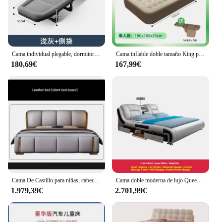
Cama individual plegable, dormitorio moderno, diseño de lujo, Cama ahorradora de espacio, Camping, viaje, Cama portátil para dormir en la playa, muebles de oficina
Cama inflable doble tamaño King para sala de estar, marco de Cama barato de princesa para campamento, Cama Individual segura para perros de aire para habitación
180,69€
167,99€
Cama De Castillo para niñas, cabeceros De lujo De masaje baratos, cómoda cama barata, Camas De princesa, muebles únicos
Cama doble moderna de lujo Queen, almacenamiento multifunción para dormitorio, Cama doble King, marco blanco, caja de Cama inteligente, muebles de habitación Casal
1.979,39€
2.701,99€