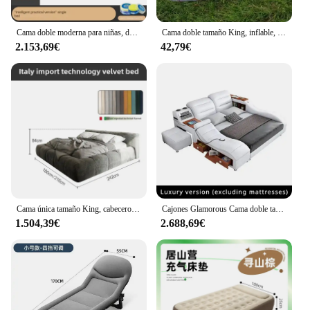
Cama doble moderna para niñas, dormitorio inteligente de diseño, Cama tamaño Queen y King, Cama de cuero de princesa durmiente, muebles de salón
Cama doble tamaño King, inflable, para sala de estar, campamento, princesa, marco de Cama barato, Cama segura para perros de aire, muebles individuales para habitación
2.153,69€
42,79€
Cama única tamaño King, cabeceros modernos De lujo para dormitorio doble, cabeceros multifuncionales, Camas De Dormitorio, decoración del hogar
Cajones Glamorous Cama doble tamaño King almacenamiento dormir multifuncional Cama doble marco plataforma De lujo Cama De Casal muebles
1.504,39€
2.688,69€