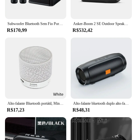
Subwoofer Bluetooth Sem Fio Portátil, 10W, Poderoso, Microfone Duplo, Som, Ao Ar Livre, Festa em Família, Karaoke, Boom Box com 2 Microfones
Anker-Boom 2 SE Outdoor Speaker, impermeável e flutuante Bluetooth Speaker, 18H Playtime, caixa de som, IPX 7
R$170,99
R$532,42
Alto-falante Bluetooth portátil, Mini alto-falante sem fio, LED colorido, TF Card, Subwoofer USB, MP3 Música Som Coluna para Todos os Smartphones
Alto-falante bluetooth duplo alto-falante estéreo ao ar livre tfusb reprodução fm transmissão de voz subwoofer portátil 5.0 alto-falante sem fio
R$17,23
R$48,31