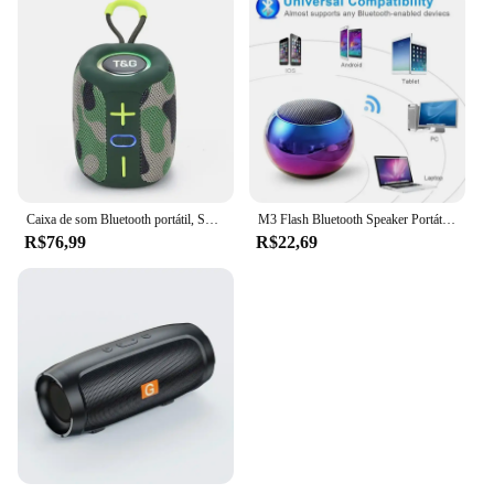
Caixa de som Bluetooth portátil, Subwoofer música sem fio, Mini rádio, FM Woofer, baixo, computador, PC, TV, áudio pequeno
M3 Flash Bluetooth Speaker Portátil Pequena Arma De Aço Metal Pesado Subwoofer Ao Ar Livre Mini Bluetooth Pequeno Orador
R$76,99
R$22,69