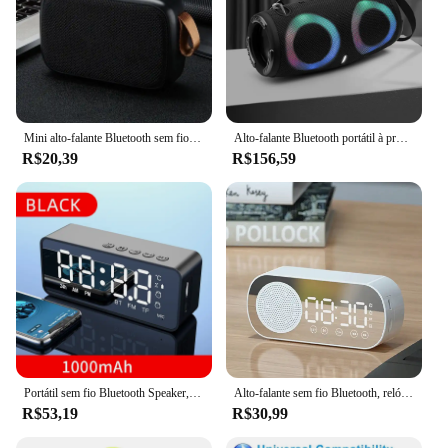
Mini alto-falante Bluetooth sem fio, Subwoofer portátil ao ar livre, Cartão de pano, Novo
Alto-falante Bluetooth portátil à prova d'água, alta potência, luz colorida RGB, Subwoofer sem fio, 360 Stereo Surround, TWS FM Boom Box, 100W
R$20,39
R$156,59
Portátil sem fio Bluetooth Speaker, Relógio Despertador, Rádio FM, Subwoofer, Sound Box, Mini Woofers De Música, Caixa De Som, Coluna Lamp
Alto-falante sem fio Bluetooth, relógio subwoofer alto multifuncional, mini alto-falante despertador inteligente AI
R$53,19
R$30,99