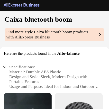
Caixa bluetooth boom
Find more style
Caixa bluetooth boom
products
with AliExpress Business
Alto-falante
Here are the products found in the
Specifications:
Material: Durable ABS Plastic
Design and Style: Sleek, Modern Design with
Portable Features
Usage and Purpose: Ideal for Indoor and Outdoor
Events
Performance and Property: High-Quality Bluetooth
Connectivity and Powerful Sound Output
Parts and Accessories: Includes a Built-in