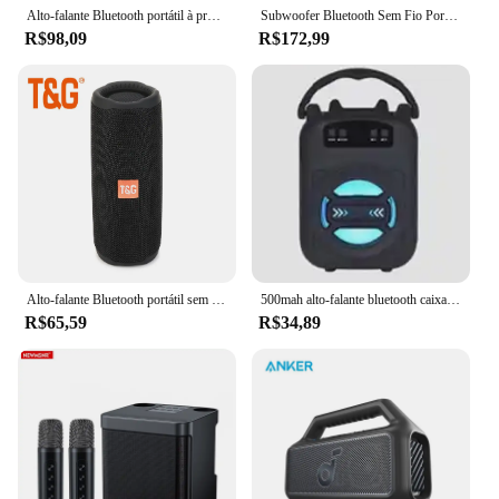
Alto-falante Bluetooth portátil à prova d'água, HIFI, Sem fio, Alta potência, Coluna, Estéreo, Surround, Subwoofer RGB, TWS, USB
Subwoofer Bluetooth Sem Fio Portátil, 10W, Poderoso, Microfone Duplo, Som, Ao Ar Livre, Festa em Família, Karaoke, Boom Box com 2 Microfones
R$98,09
R$172,99
Alto-falante Bluetooth portátil sem fio, alto-falante à prova d'água, Mini TF Card Subwoofer, Baixo estéreo USB AUX ao ar livre, Alto-falante, 10W, TG365
500mah alto-falante bluetooth caixa de som alto-falantes bluetooth de alta potência tf udisk karaokê subwoofers de som portátil para dançar
R$65,59
R$34,89