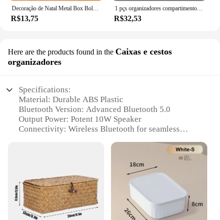
Decoração de Natal Metal Box Bolsa Shape Tin Jar Estojo de armazenamento de jóias Kids Gift Can Decors Xmas Party, 2022
1 pçs organizadores compartimentos de armazenamento de tecido tipo gaveta caixa de armazenamento três em um organizador de guarda-roupa roupas meias dobráveis casa
R$13,75
R$32,53
Caixas e cestos
Here are the products found in the
organizadores
Specifications:
Material: Durable ABS Plastic
Bluetooth Version: Advanced Bluetooth 5.0
Output Power: Potent 10W Speaker
Connectivity: Wireless Bluetooth for seamless
streaming
Battery Life: Long-lasting 1200mAh rechargeable
battery
Design: Sleek and portable with a modern design
Features:
|Caixa De Som Portátil Wireless Bluetooth 5 0
Potente Altomex Al 1188
Original|Wholesale|Vendors|