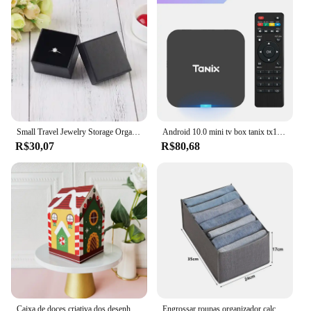
podcasts, the Caixa De Som Portátil Wireless
Bluetooth 5.0 Potente Altomex AL 1188 Original is
designed to adapt to your needs. Its compact size
and lightweight build make it easy to carry, while its
powerful output ensures that your audio is heard
loud and clear. With its robust build and user-
friendly interface, this speaker is the perfect
addition to any audio setup.
Small Travel Jewelry Storage Organizer, Embalagem Portátil Case, Organizador de Bandeja, Fit for Mama Brinco, Anel, Colar, 10Pcs
Android 10.0 mini tv box tanix tx1 allwinner h313 2.4g wifi ram 2gb rom 16gb 8gb suporte 4k smart tv box
R$30,07
R$80,68
Caixa de doces criativa dos desenhos animados, Embalagem de cookies Sweet House Chocolate, Festa Festival, Presente Infantil, Natal, 10Pcs
Engrossar roupas organizador calças camisola armários de armazenamento gavetas organizador jeans caixa de armazenamento guarda-roupa organizadores de armazenamento de roupas