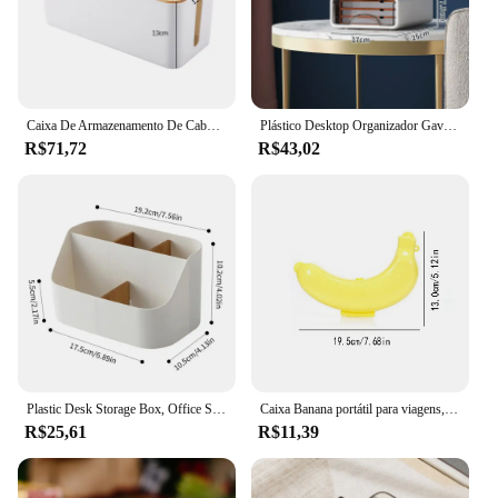
Caixa De Armazenamento De Cabo De Madeira, Caso De Faixa De Poder, Organizador De Gerenciamento De Fio, Anti-Poeira Carregador Bin, Soquete De Rede
Plástico Desktop Organizador Gaveta, Maquiagem Caixa De Armazenamento, Empilhável Jóias Recipiente, Grande Máscara, Armazenamento De Escritório, Medicina, Dustproof
R$71,72
R$43,02
Plastic Desk Storage Box, Office Supplies Box, Makeup Cosmetic Desktop Organizer, Dividing Box for Living Room
Caixa Banana portátil para viagens, caixa de armazenamento de frutas, forma de banana plástica, estojo protetor ao ar livre, 3 cores
R$25,61
R$11,39