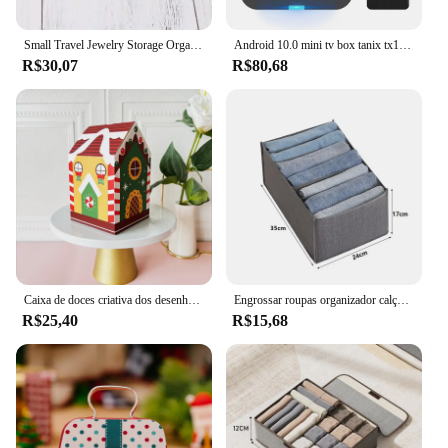
Small Travel Jewelry Storage Organizer, Embalagem Portátil Case, Organizador de Bandeja, Fit for Mama Brinco, Anel, Colar, 10Pcs
Android 10.0 mini tv box tanix tx1 allwinner h313 2.4g wifi ram 2gb rom 16gb 8gb suporte 4k smart tv box
R$30,07
R$80,68
Caixa de doces criativa dos desenhos animados, Embalagem de cookies Sweet House Chocolate, Festa Festival, Presente Infantil, Natal, 10Pcs
Engrossar roupas organizador calças camisola armários de armazenamento gavetas organizador jeans caixa de armazenamento guarda-roupa organizadores de armazenamento de roupas
R$25,40
R$15,68