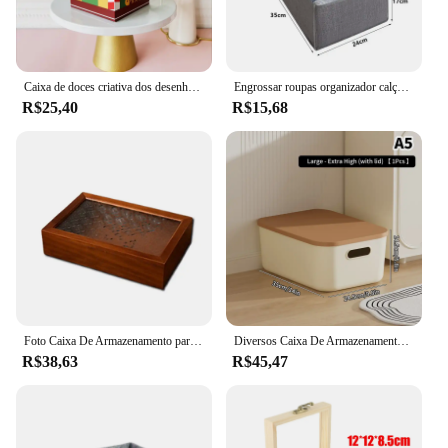
those who prefer simplicity.
Caixa de doces criativa dos desenhos animados, Embalagem de cookies Sweet House Chocolate, Festa Festival, Presente Infantil, Natal, 10Pcs
Engrossar roupas organizador calças camisola armários de armazenamento gavetas organizador jeans caixa de armazenamento guarda-roupa organizadores de armazenamento de roupas
R$25,40
R$15,68
Foto Caixa De Armazenamento para Jóias e Trinket, Caixa De Memória Decorativa, Home Organização Presente
Diversos Caixa De Armazenamento Com Tampa, Organizador De Mesa, Cesta De Plástico, Guarda-roupa, Gaveta De Roupas, Cosméticos, Pequenas Coisas
R$38,63
R$45,47