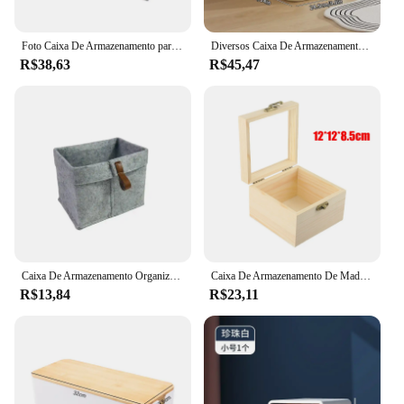
Foto Caixa De Armazenamento para Jóias e Trinket, Caixa De Memória Decorativa, Home Organização Presente
Diversos Caixa De Armazenamento Com Tampa, Organizador De Mesa, Cesta De Plástico, Guarda-roupa, Gaveta De Roupas, Cosméticos, Pequenas Coisas
R$38,63
R$45,47
Caixa De Armazenamento Organizador Sala Mesa Diversos Cesta De Armazenamento Nordic Feltro Cesta De Lavanderia Caixa De Pano Quarto Meias Recipiente
Caixa De Armazenamento De Madeira Retro, caixas De Armazenamento De Armadilha Quadrada, caixa De Presente Do Ofício, Caixa De Jóias, Desktop Em Casa, Decoração De Armazenamento De Garra
R$13,84
R$23,11