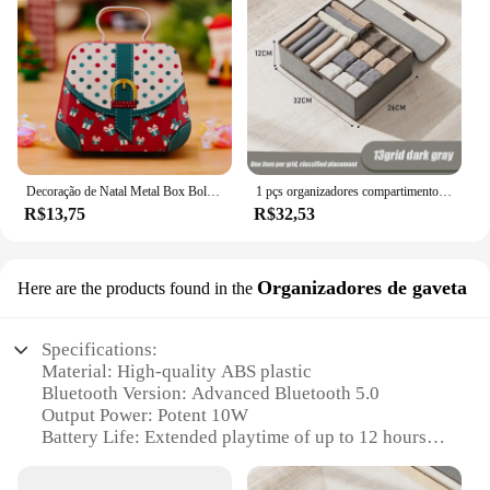
Decoração de Natal Metal Box Bolsa Shape Tin Jar Estojo de armazenamento de jóias Kids Gift Can Decors Xmas Party, 2022
1 pçs organizadores compartimentos de armazenamento de tecido tipo gaveta caixa de armazenamento três em um organizador de guarda-roupa roupas meias dobráveis casa
R$13,75
R$32,53
Organizadores de gaveta
Here are the products found in the
Specifications:
Material: High-quality ABS plastic
Bluetooth Version: Advanced Bluetooth 5.0
Output Power: Potent 10W
Battery Life: Extended playtime of up to 12 hours
Connectivity: Wireless range of up to 10 meters
Design: Sleek and portable with a built-in handle