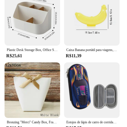
Plastic Desk Storage Box, Office Supplies Box, Makeup Cosmetic Desktop Organizer, Dividing Box for Living Room
Caixa Banana portátil para viagens, caixa de armazenamento de frutas, forma de banana plástica, estojo protetor ao ar livre, 3 cores
R$25,61
R$11,39
Bronzing "Merci" Candy Box, Francês Obrigado, Pacote De Favores De Casamento, Favores De Festa De Aniversário Sacos, Preto e Branco, Upscale, 5pcs
Estojos de lápis de carro de corrida 3D, Cartoons Escola Lápis Case para crianças, Caixa de papelaria EVA PU Plastic Pen Case, Boy Cute Pen Bag