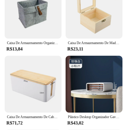
Caixa De Armazenamento Organizador Sala Mesa Diversos Cesta De Armazenamento Nordic Feltro Cesta De Lavanderia Caixa De Pano Quarto Meias Recipiente
Caixa De Armazenamento De Madeira Retro, caixas De Armazenamento De Armadilha Quadrada, caixa De Presente Do Ofício, Caixa De Jóias, Desktop Em Casa, Decoração De Armazenamento De Garra
R$13,84
R$23,11
Caixa De Armazenamento De Cabo De Madeira, Caso De Faixa De Poder, Organizador De Gerenciamento De Fio, Anti-Poeira Carregador Bin, Soquete De Rede
Plástico Desktop Organizador Gaveta, Maquiagem Caixa De Armazenamento, Empilhável Jóias Recipiente, Grande Máscara, Armazenamento De Escritório, Medicina, Dustproof
R$71,72
R$43,02