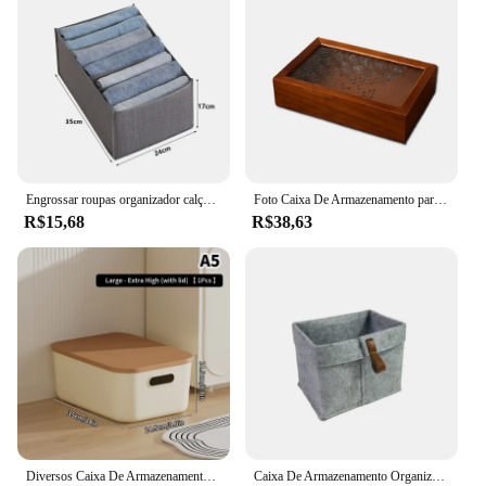
Engrossar roupas organizador calças camisola armários de armazenamento gavetas organizador jeans caixa de armazenamento guarda-roupa organizadores de armazenamento de roupas
Foto Caixa De Armazenamento para Jóias e Trinket, Caixa De Memória Decorativa, Home Organização Presente
R$15,68
R$38,63
Diversos Caixa De Armazenamento Com Tampa, Organizador De Mesa, Cesta De Plástico, Guarda-roupa, Gaveta De Roupas, Cosméticos, Pequenas Coisas
Caixa De Armazenamento Organizador Sala Mesa Diversos Cesta De Armazenamento Nordic Feltro Cesta De Lavanderia Caixa De Pano Quarto Meias Recipiente