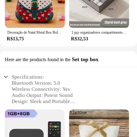
Decoração de Natal Metal Box Bolsa Shape Tin Jar Estojo de armazenamento de jóias Kids Gift Can Decors Xmas Party, 2022
1 pçs organizadores compartimentos de armazenamento de tecido tipo gaveta caixa de armazenamento três em um organizador de guarda-roupa roupas meias dobráveis casa
R$13,75
R$32,53
Set top box
Here are the products found in the
Specifications:
Bluetooth Version: 5.0
Wireless Connectivity: Yes
Audio Output: Potent Sound
Design: Sleek and Portable
Compatibility: Versatile with Multiple Devices
Battery Life: Long-lasting Playtime
Features:
|Caixa De Som Portátil Wireless Bluetooth 5 0