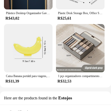
Plástico Desktop Organizador Gaveta, Maquiagem Caixa De Armazenamento, Empilhável Jóias Recipiente, Grande Máscara, Armazenamento De Escritório, Medicina, Dustproof
Plastic Desk Storage Box, Office Supplies Box, Makeup Cosmetic Desktop Organizer, Dividing Box for Living Room
R$43,02
R$25,61
Caixa Banana portátil para viagens, caixa de armazenamento de frutas, forma de banana plástica, estojo protetor ao ar livre, 3 cores
1 pçs organizadores compartimentos de armazenamento de tecido tipo gaveta caixa de armazenamento três em um organizador de guarda-roupa roupas meias dobráveis casa
R$11,39
R$32,53
Estojos
Here are the products found in the