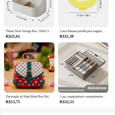
Plastic Desk Storage Box, Office Supplies Box, Makeup Cosmetic Desktop Organizer, Dividing Box for Living Room
Caixa Banana portátil para viagens, caixa de armazenamento de frutas, forma de banana plástica, estojo protetor ao ar livre, 3 cores
R$25,61
R$11,39
Decoração de Natal Metal Box Bolsa Shape Tin Jar Estojo de armazenamento de jóias Kids Gift Can Decors Xmas Party, 2022
1 pçs organizadores compartimentos de armazenamento de tecido tipo gaveta caixa de armazenamento três em um organizador de guarda-roupa roupas meias dobráveis casa
R$13,75
R$32,53