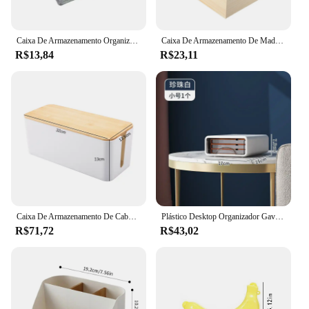
Caixa De Armazenamento Organizador Sala Mesa Diversos Cesta De Armazenamento Nordic Feltro Cesta De Lavanderia Caixa De Pano Quarto Meias Recipiente
Caixa De Armazenamento De Madeira Retro, caixas De Armazenamento De Armadilha Quadrada, caixa De Presente Do Ofício, Caixa De Jóias, Desktop Em Casa, Decoração De Armazenamento De Garra
R$13,84
R$23,11
Caixa De Armazenamento De Cabo De Madeira, Caso De Faixa De Poder, Organizador De Gerenciamento De Fio, Anti-Poeira Carregador Bin, Soquete De Rede
Plástico Desktop Organizador Gaveta, Maquiagem Caixa De Armazenamento, Empilhável Jóias Recipiente, Grande Máscara, Armazenamento De Escritório, Medicina, Dustproof
R$71,72
R$43,02