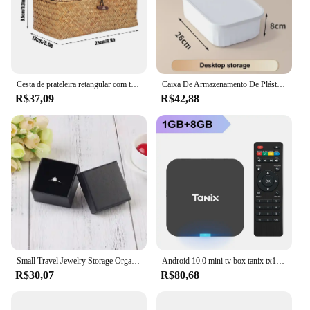
gift for anyone who loves music and values
convenience.
Cesta de prateleira retangular com tampa, ervas marinhas artesanais, tecido de vime, organizador de maquiagem, recipiente multiuso, caixa natural
Caixa De Armazenamento De Plástico Doméstico e Snack com Tampa, Caixa De Classificação De Classificação Espessada, Cor Sólida
R$37,09
R$42,88
Small Travel Jewelry Storage Organizer, Embalagem Portátil Case, Organizador de Bandeja, Fit for Mama Brinco, Anel, Colar, 10Pcs
Android 10.0 mini tv box tanix tx1 allwinner h313 2.4g wifi ram 2gb rom 16gb 8gb suporte 4k smart tv box
R$30,07
R$80,68