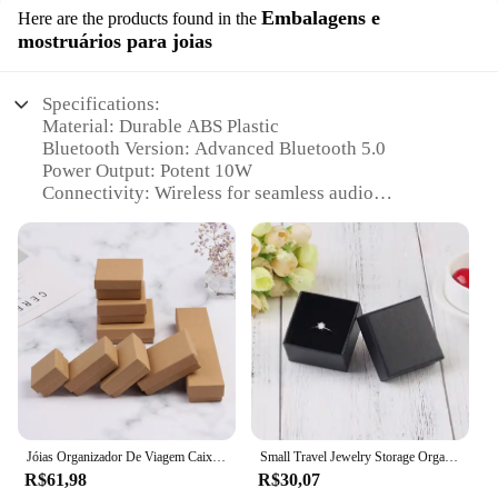
Embalagens e
Here are the products found in the
mostruários para joias
Specifications:
Material: Durable ABS Plastic
Bluetooth Version: Advanced Bluetooth 5.0
Power Output: Potent 10W
Connectivity: Wireless for seamless audio
streaming
Battery Life: Long-lasting up to 10 hours
Design: Sleek and portable with a stylish finish
Features:
|Caixa De Som Portátil Wireless Bluetooth 5 0
Potente Altomex Al 1188
Original|Wholesale|Vendors|
**Unmatched Sound Quality**
The Caixa De Som Portátil Wireless Bluetooth 5.0
Jóias Organizador De Viagem Caixa De Presente com Esponja Preta, Anel Caixa De Armazenamento, Caixa De Papelão, Eco Friendly Pequenos Favores, 24 Quadrado, 5x5cm
Small Travel Jewelry Storage Organizer, Embalagem Portátil Case, Organizador de Bandeja, Fit for Mama Brinco, Anel, Colar, 10Pcs
Potente Altomex AL 1188 is a marvel of audio
R$61,98
R$30,07
engineering, designed to deliver an immersive