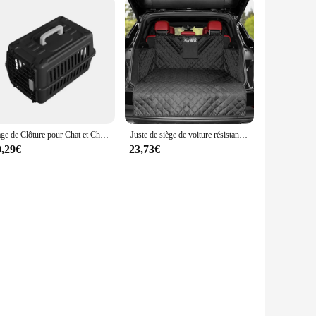
Cage de Clôture pour Chat et Chien, Sac Portable d'Extérieur, Fournitures pour Animaux de Compagnie
Juste de siège de voiture résistante à l'usure pour chien Electrolux, imperméable, portable, durable, doublure, protège le véhicule, facile à installer, SUV
0,29€
23,73€