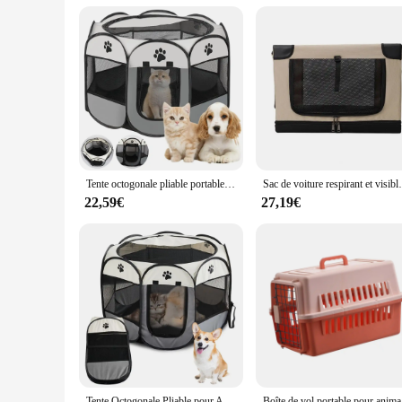
This crate is not just a product; it's an investment in your pet
and vendor-friendly pricing make it an attractive option for 
functionality and style, ensuring that both your pet and your 
Tente octogonale pliable portable pour animaux de compagnie, maison de voyage en plein air, clôture pour chat et chien, utilisation facile
Sac de voiture respirant et visible pour animaux de
22,59€
27,19€
Tente Octogonale Pliable pour Animaux de Compagnie, Niche pour Chat, Salle d'Accouchement, Abri pour Chiot, Poignées Amovibles, Clôtures Extérieures pour Chiens et Chats
Boîte de vol