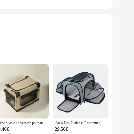
omfort. Designed with the active pet in mind, this crate is
interior is perfect for larger breeds. The crate's ergonomic
features a secure locking mechanism that keeps your pet
le the lightweight nature of the crate makes it convenient
a quality crate for your furry friend, this crate is an
Niche pliable universelle pour animaux de compagnie, quatre saisons, sorties d'été, portable, grand espace, accent pour chien, chenil pour chat
Sac à Dos Pliable et Respirant pour Animaux de Compagnie, Accessoire de Transport pour Chat et Chien
0,46€
29,50€