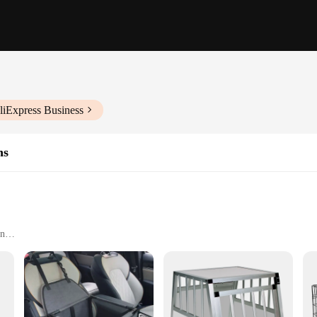
liExpress Business
ns
an
 and Secure Handles