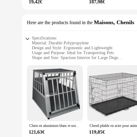
19,42€
187,98€
Maisons, Chenils
Here are the products found in the
Specifications:
Material: Durable Polypropylene
Design and Style: Ergonomic and Lightweight
Usage and Purpose: Ideal for Transporting Pets
Shape and Size: Spacious Interior for Large Dogs
Performance and Property: Sturdy and Easy to Clean
Parts and Accessories: Comes with Secure Locking Mechan
Features:
**Versatile and Convenient Pet Transportation**
The Caisse de transport chien Maisons, Chenils is a robust an
crafted from high-quality polypropylene, ensuring durability 
shape and sturdy construction provide a secure environment f
**Designed for Safety and Comfort**
Safety is paramount when it comes to pet transportation, and
safely contained, whether you're traveling by car or air. The
for both you and your pet. Whether you're a pet store owner lo
Chien en aluminium blanc et noir avec 1 porte, fournitures pour animaux de compagnie, maison, voyage, transport
excellent choice.
121,63€
119,85€
**Tailored for Pet Owners and Vendors**