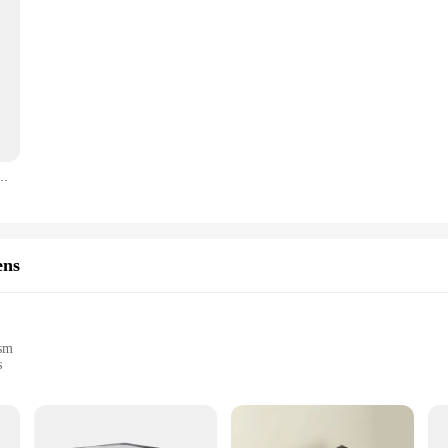
porteur de chiot de voyage, véhicule de transport, maille pour animaux de compagnie, sac de transport pour chien, nouveau
ens
ism
s
enience
nals