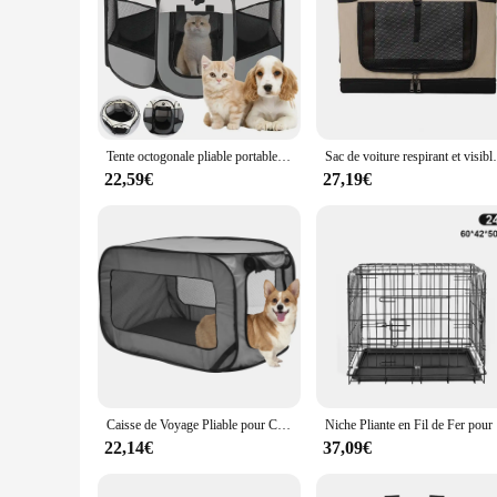
Tente octogonale pliable portable pour animaux de compagnie, maison de voyage en plein air, clôture pour chat et chien, utilisation facile
Sac de voiture respirant et visible pour animaux de
22,59€
27,19€
Caisse de Voyage Pliable pour Chien, Grand Lit Portable, Niche pour Animaux de Compagnie, Niket Extérieur, Accessoires pour Siège de Voiture
Niche P
22,14€
37,09€