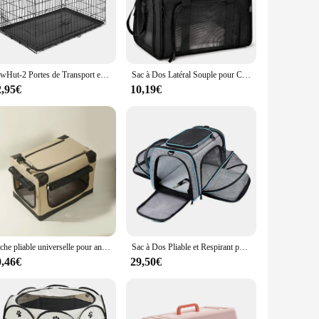
from robust Oxford fabric, this pet transport case is
ylish but also engineered to distribute weight evenly,
t dry and cozy.
Its generous size accommodates a variety of dog breeds,
PawHut-2 Portes de Transport en Acier, 76x46x52cm, Noir
Sac à Dos Latéral Souple pour Chien et Chat, Sacoche de Voyage, Approuvé par la Compagnie Aérienne, Transport pour Petits Chiens et Chats
, whether you're navigating busy streets or crowded public
2,95€
10,19€
eading to the park, the beach, or on a road trip, this pet
a breeze to store and transport, ensuring that you can bring
your pet's comfort and safety.
Niche pliable universelle pour animaux de compagnie, quatre saisons, sorties d'été, portable, grand espace, accent pour chien, chenil pour chat
Sac à Dos Pliable et Respirant pour Animaux de Compagnie, Accessoire de Transport pour Chat et Chien
0,46€
29,50€