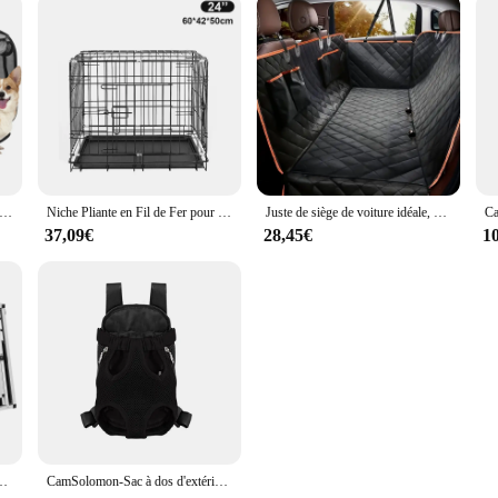
oyage Pliable pour Chien, Grand Lit Portable, Niche pour Animaux de Compagnie, Niket Extérieur, Accessoires pour Siège de Voiture
Niche Pliante en Fil de Fer pour Chien et Chat, Abri pour Lapin d'Inde, Chaton, Gerbille
Juste de siège de voiture idéale, améliorez vos sièges de voiture avec cette housse de hamac pour chien étanche et anti-rayures!
37,09€
28,45€
1
c, 2 Portes pour Animaux de Compagnie de Taille Moyenne et Grande, Samoyède, Labrador, Husky
CamSolomon-Sac à dos d'extérieur respirant pour chien, transporteur de chiot de voyage, véhicule de transport, maille pour animaux de compagnie, sac de transport pour chien, nouveau