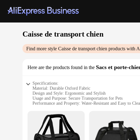
Caisse de transport chien
Find more style
Caisse de transport chien
products with A
Sacs et porte-chie
Here are the products found in the
Specifications:
Material: Durable Oxford Fabric
Design and Style: Ergonomic and Stylish
Usage and Purpose: Secure Transportation for Pets
Performance and Property: Water-Resistant and Easy to Cle
Parts and Accessories: Includes Comfortable Shoulder Strap
Applicable People: Pet Owners and Pet Professionals
Features:
|Wholesale|
**Optimized for Pet Comfort and Safety**