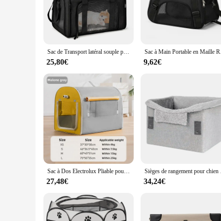
The Caisse de transport chien is not just a mere carrier; it'
designed to withstand the rigors of travel, ensuring your dog
reducing strain on your shoulders and back. The case's water-
**Versatile and Convenient for Pet Professionals**
Whether you're a professional pet sitter, groomer, or veterin
Sac de Transport latéral souple pour chien et chat, sac de voyage pour animaux de compagnie, approuvé par la compagnie aérienne, pour petits chiens et chats
Sac à Main Port
making it suitable for large and small dogs alike. The case's
spaces. The case's design also allows for easy access to your
25,80€
9,62€
**Adaptable for Pet Owners on the Go**
For pet owners who value convenience and style, the Caisse d
carrier sets the standard for traveling with your canine comp
your pet along wherever life takes you. With the Caisse de 
Sac à Dos Electrolux Pliable pour Animaux de Compagnie, Petit et Moyen Gabarit, Voyage, Sortie, Chenil pour Chien, Chat, Chiot
Sièges de rangement pour
27,48€
34,24€