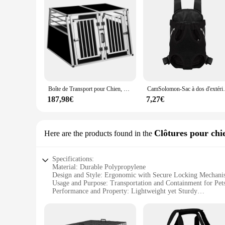
Boîte de Transport pour Chien, Voiture, Electrolux avec PerfecSync, 2 Portes pour Animaux de Compagnie de Taille Moyenne et Grande, Samoyède, Labrador, Husky
CamSolomon-Sac à dos d'extérieur respirant pour chien, trans
187,98€
7,27€
Clôtures pour chi
Here are the products found in the
Specifications:
Material: Durable Polypropylene
Design and Style: Ergonomic with Secure Locking Mechan
Usage and Purpose: Transportation and Containment for Pet
Performance and Property: Lightweight yet Sturdy
Parts and Accessories: Includes Set of Accessories for Conv
Applicable People: Pet Owners and Transportation Professio
Features: