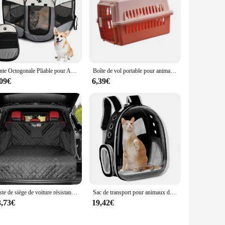
Tente Octogonale Pliable pour Animaux de Compagnie, Niche pour Chat, Salle d'Accouchement, Abri pour Chiot, Poignées Amovibles, Clôtures Extérieures pour Chiens et Chats
Boîte de vol portable pour animaux de compagnie, type de clôture, sac d'aviation pour chat, produits pour animaux de compagnie, voiture, chien, moyen
,09€
6,39€
Juste de siège de voiture résistante à l'usure pour chien Electrolux, imperméable, portable, durable, doublure, protège le véhicule, facile à installer, SUV
Sac de transport pour animaux de compagnie, sacs à dos pour animaux de compagnie, respirant, portable, transparent, chiot, chien, transport, Electrolux, capsule spatiale
3,73€
19,42€