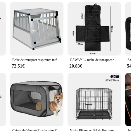
's well-being. Its versatile design makes it suitable for a variety of scenarios, f
pet store owners looking to expand their product offerings. The Caisse de transp
business thrive.
 compagnie, cage pour chien, siège de voiture, puits de lumière supérieur, boîte de transport pour chien
Boîte de transport respirante intérieure et extérieure pour animaux de compagnie, transport de voyage pour chiens et chats, Electrolux pour animaux de compagnie, 69x54x50cm
CAWAYI – niche de transport pour chien et chiot, sac de voyage en voiture, hamac pliable, imperméable, panier pour animaux de compagnie
72,51€
20,83€
5
 portable pour animaux de compagnie, type de clôture, sac d'aviation pour chat, produits pour animaux de compagnie, voiture, chien, moyen
Caisse de Voyage Pliable pour Chien, Grand Lit Portable, Niche pour Animaux de Compagnie, Niket Extérieur, Accessoires pour Siège de Voiture
Niche Pliante en Fil de Fer pour Chien et Chat, Abri pour Lapin d'Inde, Chaton, Gerbille