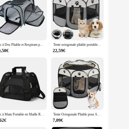
able polypropylene, this pet carrier ensures your pet's safety
ined. Whether you're traveling by car, train, or plane, this
ccessories that make traveling with your pet a breeze. The
Sac à Dos Pliable et Respirant pour Animaux de Compagnie, Accessoire de Transport pour Chat et Chien
Tente octogonale pliable portable pour animaux de compagnie, maison de voyage en plein air, clôture pour chat et chien, utilisation facile
ct is not only suitable for dogs but also for other small
9,50€
22,59€
r your business. Its durability and ease of use make it a top
es its functionality, making it a valuable asset for those who
, while maintaining your professional image.
Sac à Main Portable en Maille Respirante pour Chat et Chien, Accessoire de Transport Pliable
Tente Octogonale Pliable pour Animaux de Compagnie, Niche pour Chat, Salle d'Accouchement, Abri pour Chiot, Poignées Amovibles, Clôtures Extérieures pour Chiens et Chats
,62€
7,09€