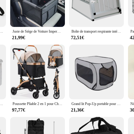
s a testament to the bond between pet owners and their furry companions. Crafted 
's comfort and safety during long journeys. The ergonomic design is not only st
resistant properties make it a reliable choice for any weather, keeping your pe
arian, the Caisse de transport chien is an indispensable tool for your business. 
able en Maille Respirante pour Chat et Chien, Accessoire de Transport Pliable
Juste de Siège de Voiture Imperméable pour Chien et Chat, Sac de Voyage, Hamac de Transport, mir pour Petits et Moyens Chiens
Boîte de transport respirante intérieure et extérieure pour animaux de compagnie, transport de voyage pour chiens et chats, Electrolux pour animaux de compagnie, 69x54x50cm
 secure handles and adjustable shoulder strap make it easy to transport your pet
 pet, ensuring that they can be comforted or attended to at any time.
21,99€
72,51€
4
e transport chien is the perfect companion for your adventures. Whether you're h
anion. The case's lightweight construction and compact foldable design make it 
transport chien, you can enjoy the freedom to explore without compromising on 
 chien et chat, chenil de voiture, peut être retiré et lavé, coussins de voyage, transport familial, petits chiens et chats
Poussette Pliable 2 en 1 pour Chien et Chat, Boîte de Transport, Roues en Caoutchouc Résistantes à l'Usure à 360 °, avec mir de Rangement
Grand lit Pop-Up portable pour animaux de compagnie, niche pour chien, caisse intérieure et extérieure, siège de voiture, collection de lits pour chat, accessoires de voiture
97,77€
21,36€
3