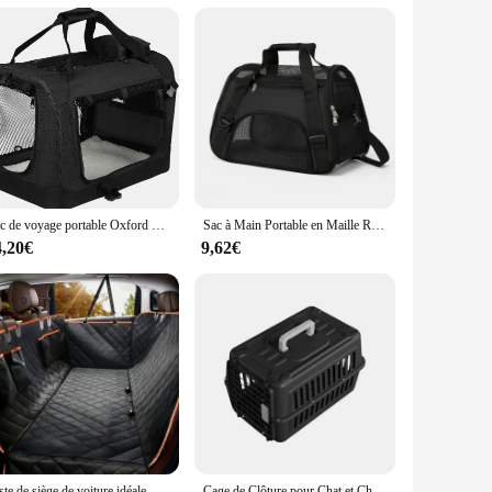
rom car rides to air travel. The crate's wholesale availability
ort chien Maisons, Chenils is a testament to the blend of
Sac de voyage portable Oxford pour animaux de compagnie, sac à main en maille respirante, tente extérieure, sac à main pour animaux sortants, chiens et chats, chiens et chiots
Sac à Main Portable en Maille Respirante pour Chat et Chien, Accessoire de Transport Pliable
4,20€
9,62€
Juste de siège de voiture idéale, améliorez vos sièges de voiture avec cette housse de hamac pour chien étanche et anti-rayures!
Cage de Clôture pour Chat et Chien, Sac Portable d'Extérieur, Fournitures pour Animaux de Compagnie