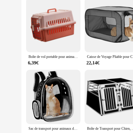
Boîte de vol portable pour animaux de compagnie, type de clôture, sac d'aviation pour chat, produits pour animaux de compagnie, voiture, chien, moyen
Caisse de V
6,39€
22,14€
Sac de transport pour animaux de compagnie, sacs à dos pour animaux de compagnie, respirant, portable, transparent, chiot, chien, transport, Electrolux, capsule spatiale
Boîte de Transport pour Chien, Voiture, Electrolux avec PerfecSyn