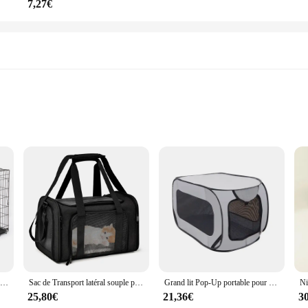
7,27€
ism
d stylish solution for pet owners looking to transport their dogs with ease and c
and longevity. Its lightweight design makes it easy to carry, while the spacious 
or your pet, reducing stress during travel.
 the Caisse de transport chien Maisons, Chenils does not disappoint. The crate 
 easy-to-clean surface ensures that your pet's environment remains hygienic, whi
oking to stock up on reliable pet transport solutions or a pet lover looking for 
Chenil pliable en acier pour animaux de compagnie, caisse pour chat et chien, parc pour animaux, boîte de transport pour la maison et la voiture, 48 po
Sac de Transport latéral souple pour chien et chat, sac de voyage pour animaux de compagnie, approuvé par la compagnie aérienne, pour petits chiens et chats
Grand lit Pop-Up portable pour animaux de compagnie, niche pour chien, caisse intérieure et extérieure, siège de voiture, collection de lits pour chat, accessoires de voiture
25,80€
21,36€
3