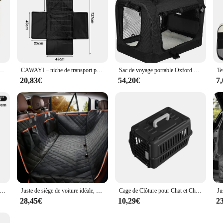
 compagnie, cage pour chien, siège de voiture, puits de lumière supérieur, boîte de transport pour chien
CAWAYI – niche de transport pour chien et chiot, sac de voyage en voiture, hamac pliable, imperméable, panier pour animaux de compagnie
Sac de voyage portable Oxford pour animaux de compagnie, sac à main en maille respirante, tente extérieure, sac à main pour animaux sortants, chiens et chats, chiens et chiots
20,83€
54,20€
7
liante en Fil de Fer pour Chien et Chat, Abri pour Lapin d'Inde, Chaton, Gerbille
Juste de siège de voiture idéale, améliorez vos sièges de voiture avec cette housse de hamac pour chien étanche et anti-rayures!
Cage de Clôture pour Chat et Chien, Sac Portable d'Extérieur, Fournitures pour Animaux de Compagnie
28,45€
10,29€
2