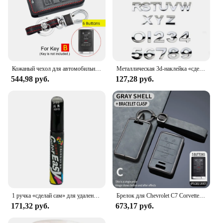
Кожаный чехол для автомобильных ключей для Cadillac Escalade SRX XTS ATSL SLS CTS STS ATS BLS, смарт-брелок для чехол брелока Дистанционного управления без ключа
Металлическая 3d-наклейка «сделай сам» с буквами и буквами алфавита, эмблемами, номерами, маркировкой, автомобильная наклейка, логотип заднего багажника, цифровой значок, аксессуары
544,98 руб.
127,28 руб.
1 ручка «сделай сам» для удаления царапин автомобиля для VW Golf 5 6 7 Jetta MK5 MK6 MK7 CC Tiguan Passat B6 b7 Scirocco
Брелок для Chevrolet C7 Corvette Cadillac DTS SLS SRX XLS STS Escalade CTS ATS 28T CTSV XTS Чехол для автомобильного дистанционного ключа из ТПУ
171,32 руб.
673,17 руб.