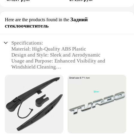
Задний
Here are the products found in the
стеклоочиститель
Specifications:
Material: High-Quality ABS Plastic
Design and Style: Sleek and Aerodynamic
Usage and Purpose: Enhanced Visibility and
Windshield Cleaning
Performance and Property: Durable and Weather-
Resistant
Shape or Size or Weight or Quantity: Custom-Fit for
Cadillac Escalade and Chevrolet Models
Parts and Accessories: Includes Wiper Arm and
Blade Set
Features:
|Wholesale|Vendors|
**Optimized Visibility and Performance**