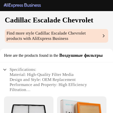
Cadillac Escalade Chevrolet
Find more style
Cadillac Escalade Chevrolet
products with AliExpress Business
Воздушные фильтры
Here are the products found in the
Specifications:
Material: High-Quality Filter Media
Design and Style: OEM Replacement
Performance and Property: High Efficiency
Filtration
Usage and Purpose: Engine Protection
Typical Adaptive Scenario: Off-Road and On-Road
Driving
Shape or Size or Weight or Quantity: Precisely