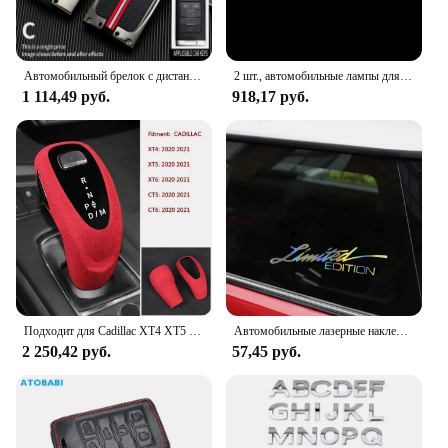
Автомобильный брелок с дистанционным управлением из сплава, чехол для Chevrolet C7, Corvette, Cadillac CTS, ATS 28T, CTSV, XTS, DTS, SLS, SRX, XLS, STS, Escalade
2 шт., автомобильные лампы для Cadillac SRX XT4 XT5 XT6 ATS XTS CTS CT6
1 114,49 руб.
918,17 руб.
Подходит для Cadillac XT4 XT5 XT6 CT5 CT6 2020 2021, автомобильный рычаг переключения передач, ручка переключения передач, крышка автомобиля, внутренняя отделка, замшевая оболочка
Автомобильные лазерные наклейки, ограниченный выпуск, английские буквы, украшение передней части автомобиля, Светоотражающая наклейка, стикер для стайлинга автомобиля, автомобильные наклейки 16*4 см
2 250,42 руб.
57,45 руб.