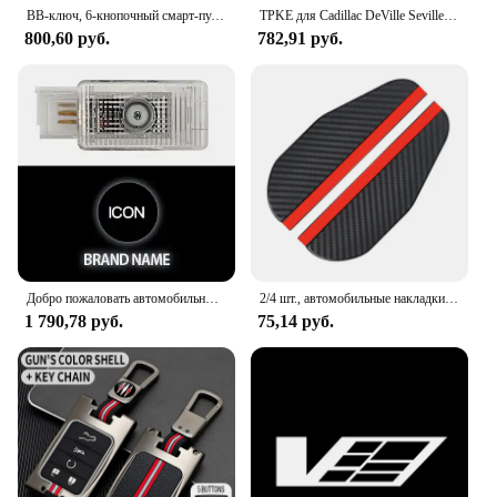
BB-ключ, 6-кнопочный смарт-пульт дистанционного управления, чехол для автомобильного ключа для Cadillac SRX CTS ATS XTS Escalade ESV
TPKE для Cadillac DeVille Seville DTS ATS STS Canbus автомобильные лампочки Интерьер Карта Купол багажник номерной знак фотоаксессуары
800,60 руб.
782,91 руб.
Добро пожаловать автомобильные дверные фары для Cadillac CT5 CT6 XT4 XT5 XT6 ATS-L SRX XTS Icon hd Светодиодная лампа проектор Лазерный привидение тень подходящие
2/4 шт., автомобильные накладки на зеркало заднего вида
1 790,78 руб.
75,14 руб.