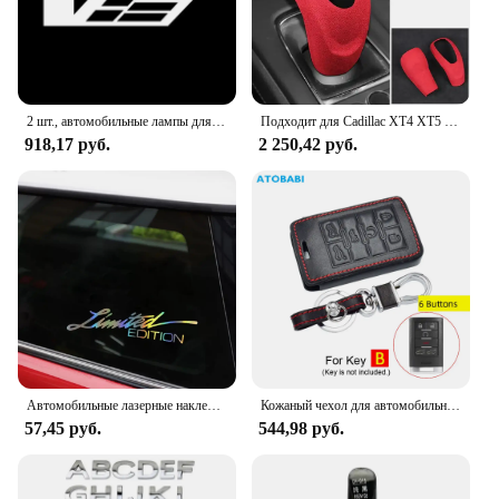
2 шт., автомобильные лампы для Cadillac SRX XT4 XT5 XT6 ATS XTS CTS CT6
Подходит для Cadillac XT4 XT5 XT6 CT5 CT6 2020 2021, автомобильный рычаг переключения передач, ручка переключения передач, крышка автомобиля, внутренняя отделка, замшевая оболочка
918,17 руб.
2 250,42 руб.
Автомобильные лазерные наклейки, ограниченный выпуск, английские буквы, украшение передней части автомобиля, Светоотражающая наклейка, стикер для стайлинга автомобиля, автомобильные наклейки 16*4 см
Кожаный чехол для автомобильных ключей для Cadillac Escalade SRX XTS ATSL SLS CTS STS ATS BLS, смарт-брелок для чехол брелока Дистанционного управления без ключа
57,45 руб.
544,98 руб.