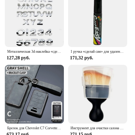
Металлическая 3d-наклейка «сделай сам» с буквами и буквами алфавита, эмблемами, номерами, маркировкой, автомобильная наклейка, логотип заднего багажника, цифровой значок, аксессуары
1 ручка «сделай сам» для удаления царапин автомобиля для VW Golf 5 6 7 Jetta MK5 MK6 MK7 CC Tiguan Passat B6 b7 Scirocco
127,28 руб.
171,32 руб.
Брелок для Chevrolet C7 Corvette Cadillac DTS SLS SRX XLS STS Escalade CTS ATS 28T CTSV XTS Чехол для автомобильного дистанционного ключа из ТПУ
Инструмент для очистки салона автомобиля SoftBrush, пылеочиститель для Cadillac Escalade XT4 ATS XT5 CTS SRX XTS ELR BLS STS XLR EXT CT4 CT5 CT6
673,17 руб.
271,15 руб.