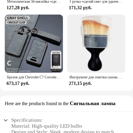
Металлическая 3d-наклейка «сделай сам» с буквами и буквами алфавита, эмблемами, номерами, маркировкой, автомобильная наклейка, логотип заднего багажника, цифровой значок, аксессуары
1 ручка «сделай сам» для удаления царапин автомобиля для VW Golf 5 6 7 Jetta MK5 MK6 MK7 CC Tiguan Passat B6 b7 Scirocco
127,28 руб.
171,32 руб.
Брелок для Chevrolet C7 Corvette Cadillac DTS SLS SRX XLS STS Escalade CTS ATS 28T CTSV XTS Чехол для автомобильного дистанционного ключа из ТПУ
Инструмент для очистки салона автомобиля SoftBrush, пылеочиститель для Cadillac Escalade XT4 ATS XT5 CTS SRX XTS ELR BLS STS XLR EXT CT4 CT5 CT6
673,17 руб.
271,15 руб.
Сигнальная лампа
Here are the products found in the
Specifications:
Material: High-quality LED bulbs
Design and Style: Sleek, modern design to match