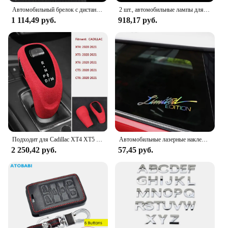
Автомобильный брелок с дистанционным управлением из сплава, чехол для Chevrolet C7, Corvette, Cadillac CTS, ATS 28T, CTSV, XTS, DTS, SLS, SRX, XLS, STS, Escalade
2 шт., автомобильные лампы для Cadillac SRX XT4 XT5 XT6 ATS XTS CTS CT6
1 114,49 руб.
918,17 руб.
Подходит для Cadillac XT4 XT5 XT6 CT5 CT6 2020 2021, автомобильный рычаг переключения передач, ручка переключения передач, крышка автомобиля, внутренняя отделка, замшевая оболочка
Автомобильные лазерные наклейки, ограниченный выпуск, английские буквы, украшение передней части автомобиля, Светоотражающая наклейка, стикер для стайлинга автомобиля, автомобильные наклейки 16*4 см
2 250,42 руб.
57,45 руб.