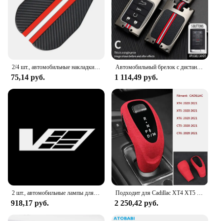
2/4 шт., автомобильные накладки на зеркало заднего вида
Автомобильный брелок с дистанционным управлением из сплава, чехол для Chevrolet C7, Corvette, Cadillac CTS, ATS 28T, CTSV, XTS, DTS, SLS, SRX, XLS, STS, Escalade
75,14 руб.
1 114,49 руб.
2 шт., автомобильные лампы для Cadillac SRX XT4 XT5 XT6 ATS XTS CTS CT6
Подходит для Cadillac XT4 XT5 XT6 CT5 CT6 2020 2021, автомобильный рычаг переключения передач, ручка переключения передач, крышка автомобиля, внутренняя отделка, замшевая оболочка
918,17 руб.
2 250,42 руб.