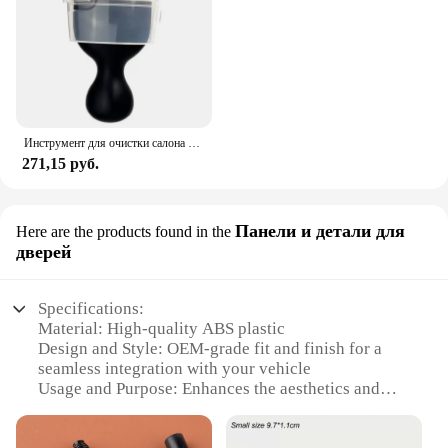
Инструмент для очистки салона автомобиля SoftBrush, пылеочиститель для Cadillac Escalade XT4 ATS XT5 CTS SRX XTS ELR BLS STS XLR EXT CT4 CT5 CT6
271,15 руб.
Панели и детали для
Here are the products found in the
дверей
Specifications:
Material: High-quality ABS plastic
Design and Style: OEM-grade fit and finish for a
seamless integration with your vehicle
Usage and Purpose: Enhances the aesthetics and
functionality of your Cadillac Escalade Chevrolet
doors