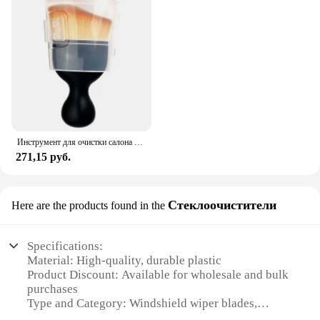
Инструмент для очистки салона автомобиля SoftBrush, пылеочиститель для Cadillac Escalade XT4 ATS XT5 CTS SRX XTS ELR BLS STS XLR EXT CT4 CT5 CT6
271,15 руб.
Стеклоочистители
Here are the products found in the
Specifications:
Material: High-quality, durable plastic
Product Discount: Available for wholesale and bulk
purchases
Type and Category: Windshield wiper blades,
designed for Cadillac Escalade Chevrolet models