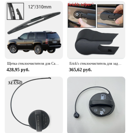
Design and Style: Sleek, aerodynamic design to
reduce wind noise and drag
Usage and Purpose: Enhances visibility in all
weather conditions, ensuring a clear view
Typical Adaptive Scenario: Seamlessly adapts to
various windshield shapes and sizes
Shape or Size or Weight or Quantity: Available in a
range of sizes to fit different vehicle models
Performance and Property: Advanced rubber
compound provides a smooth, streak-free wipe
Щетка стеклоочистителя для Cadillac Escalade Chevrolet Suburban GMC Yukon 2007-2014, 12 дюймов задний заднего дворников стеклоомывателя дворники лобового стекла омыватель омывателя стекомывателя стеклоочиститель щетки
Erick's стеклоочиститель для заднего лобового стекла, крышка для стеклоочистителя для Chevrolet Tahoe Suburban Cadillac Escalade EXT GMC Yukon XL, задняя дверь
428,95 руб.
365,62 руб.
Features:
**Optimized Performance for Driving Comfort**
The Cadillac Escalade Chevrolet windshield wiper
blades are engineered to deliver optimal
performance in all weather conditions. The high-
quality, durable plastic construction ensures
longevity, while the advanced rubber compound
provides a smooth, streak-free wipe, leaving your
windshield crystal clear. The aerodynamic design
not only reduces wind noise and drag but also