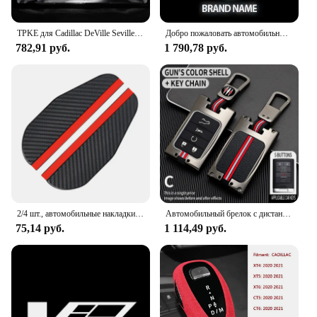
TPKE для Cadillac DeVille Seville DTS ATS STS Canbus автомобильные лампочки Интерьер Карта Купол багажник номерной знак фотоаксессуары
Добро пожаловать автомобильные дверные фары для Cadillac CT5 CT6 XT4 XT5 XT6 ATS-L SRX XTS Icon hd Светодиодная лампа проектор Лазерный привидение тень подходящие
782,91 руб.
1 790,78 руб.
2/4 шт., автомобильные накладки на зеркало заднего вида
Автомобильный брелок с дистанционным управлением из сплава, чехол для Chevrolet C7, Corvette, Cadillac CTS, ATS 28T, CTSV, XTS, DTS, SLS, SRX, XLS, STS, Escalade
75,14 руб.
1 114,49 руб.