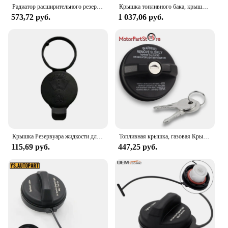
Радиатор расширительного резервуара для воды, 1 шт., крышка 13502509 53330779 13502353 1305248 для Chevrolet Cruze Sonic Buick Cadillac Opel Insignia
Крышка топливного бака, крышка топливного бака для Chevrolet Silverado Cruze GMC Cadillac Buick Pontiac 2004-2012, крышка бензобака 95995094
573,72 руб.
1 037,06 руб.
Крышка Резервуара жидкости для мойки лобового стекла, крышка бутылки 13227300 для Chevrolet Buick Cadillac, крышка резервуара, внешние компоненты
Топливная крышка, газовая Крышка для Toyota, бензиновая Крышка для Nissan Honda Chevy GMC Buick Mazda Cadillac Lexus Audi Chrysler Dodge Jeep 77300-47020
115,69 руб.
447,25 руб.