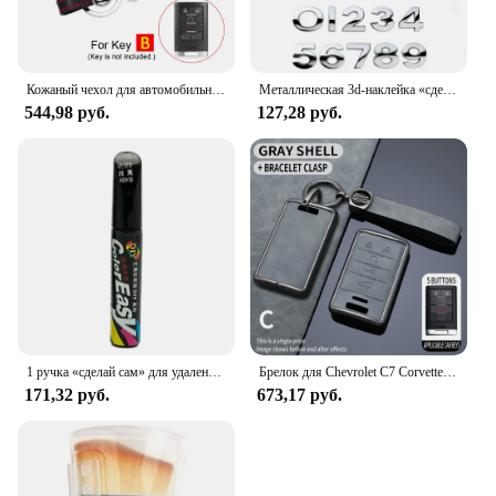
Кожаный чехол для автомобильных ключей для Cadillac Escalade SRX XTS ATSL SLS CTS STS ATS BLS, смарт-брелок для чехол брелока Дистанционного управления без ключа
Металлическая 3d-наклейка «сделай сам» с буквами и буквами алфавита, эмблемами, номерами, маркировкой, автомобильная наклейка, логотип заднего багажника, цифровой значок, аксессуары
544,98 руб.
127,28 руб.
1 ручка «сделай сам» для удаления царапин автомобиля для VW Golf 5 6 7 Jetta MK5 MK6 MK7 CC Tiguan Passat B6 b7 Scirocco
Брелок для Chevrolet C7 Corvette Cadillac DTS SLS SRX XLS STS Escalade CTS ATS 28T CTSV XTS Чехол для автомобильного дистанционного ключа из ТПУ
171,32 руб.
673,17 руб.