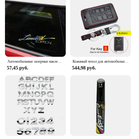
Автомобильные лазерные наклейки, ограниченный выпуск, английские буквы, украшение передней части автомобиля, Светоотражающая наклейка, стикер для стайлинга автомобиля, автомобильные наклейки 16*4 см
Кожаный чехол для автомобильных ключей для Cadillac Escalade SRX XTS ATSL SLS CTS STS ATS BLS, смарт-брелок для чехол брелока Дистанционного управления без ключа
57,45 руб.
544,98 руб.