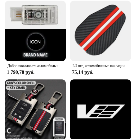
Добро пожаловать автомобильные дверные фары для Cadillac CT5 CT6 XT4 XT5 XT6 ATS-L SRX XTS Icon hd Светодиодная лампа проектор Лазерный привидение тень подходящие
2/4 шт., автомобильные накладки на зеркало заднего вида
1 790,78 руб.
75,14 руб.