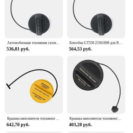
Автомобильная топливная газовая крышка 23361898 для Buick анклава 2011-2017 для Chevy Silverado 1500 2500 3500 для Cadillac Escalade для GMC Sierra
Бензобак GT358 23361898 для Buick Cadillac Chevy GMC анклава подача Escalade Tahoe Yukon Silverado Sierra 1500 надлежащего качества
536,81 руб.
564,53 руб.
Крышка наполнителя топливного бака GT347 20962524 для Cadillac Escalade для Chevy avalsilverado 1500 2500 HD 3500 HD для GMC
Крышка наполнителя топливного бака GT360 22921365 для Cadillac Escalade для Chevrolet Silverado Express 1500 2500 3500 для GMC Yukon
642,70 руб.
403,28 руб.