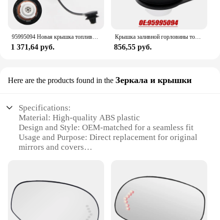
95995094 Новая крышка топливного бака с тросом для Chevrolet Silverado GMC Sierra Yukon Cadillac CTS Buick Regal Pontiac 04-12
Крышка заливной горловины топливного бака, газойль, бензин, крышка бензинового бака, внутренняя внутренняя крышка для Chevy 2004-2012 GMC Cadillac Buick Pontiac, предотвращает утечку
1 371,64 руб.
856,55 руб.
Зеркала и крышки
Here are the products found in the
Specifications:
Material: High-quality ABS plastic
Design and Style: OEM-matched for a seamless fit
Usage and Purpose: Direct replacement for original
mirrors and covers
Performance and Property: Durable and weather-
resistant
Shape or Size or Weight or Quantity: Precisely
engineered to match the dimensions of the Cadillac
Escalade and Chevrolet models
Parts and Accessories: Includes both driver and
passenger side mirrors and covers