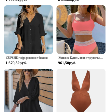
CUPSHE гофрированное бикини с длинным рукавом, накидка для женщин, рубашка, Пляжное Платье, туника, платье-рубашка, 2023, Летнее мини-платье, пляжная одежда
Женские Купальники с треугольным разрезом и высокой талией, Комплект трусов, однотонный костюм на бретелях, купальник
1 679,52руб.
961,50руб.