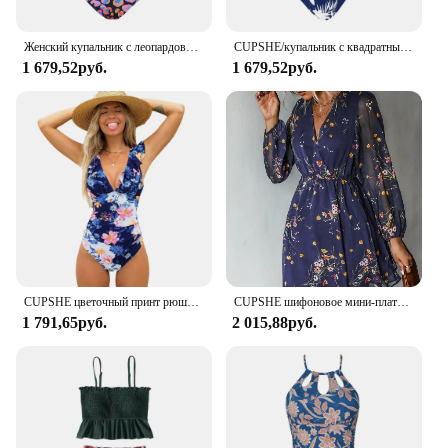
Женский купальник с леопардовым принтом CUPSHE, Цельный купальник с v-образным вырезом и открытой спиной, монокини, 2023, купальный костюм, пляжная одежда
CUPSHE/купальник с квадратным вырезом и принтом в виде листьев, Цельный купальник для женщин, сексуальный Монокини с открытой спиной, купальник 2023, купальный костюм, пляжная одежда
1 679,52руб.
1 679,52руб.
CUPSHE цветочный принт рюшами цельный купальник женский v-образный Вырез Монокини купальник 2023 купальники пляжная одежда
CUPSHE шифоновое мини-платье с v-образным вырезом и длинным рукавом, женское цветочное праздничное пляжное платье-туника, короткая накидка 2023, летнее платье, пляжная одежда
1 791,65руб.
2 015,88руб.