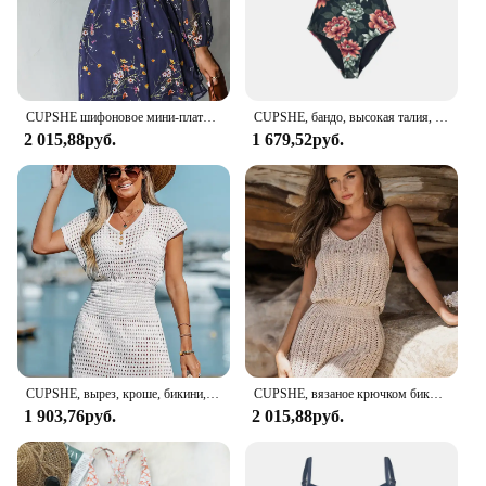
CUPSHE шифоновое мини-платье с v-образным вырезом и длинным рукавом, женское цветочное праздничное пляжное платье-туника, короткая накидка 2023, летнее платье, пляжная одежда
CUPSHE, бандо, высокая талия, танкини, купальник для женщин, сексуальный гофрированный топ на бретелях, бикини, комплект, купальник, 2023, купальный костюм, два предмета
2 015,88руб.
1 679,52руб.
CUPSHE, вырез, кроше, бикини, купальник, накидка для женщин, сексуальный v-образный вырез, короткий рукав, Пляжная туника, мини платье, лето 2023, пляжная одежда
CUPSHE, вязаное крючком бикини, купальник, накидка для женщин, сексуальный v-образный вырез, без рукавов, Пляжная туника, мини, накидка, платье, 2023, летняя пляжная одежда
1 903,76руб.
2 015,88руб.