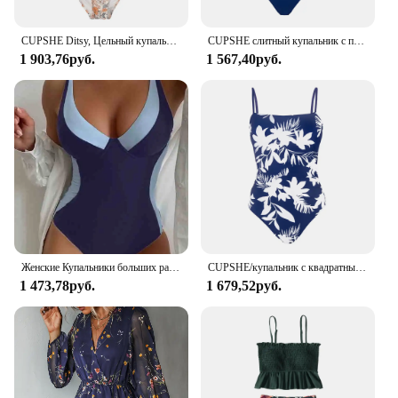
CUPSHE Ditsy, Цельный купальник на молнии с коротким рукавом для женщин, сексуальный Монокини с высокой горловиной, купальник 2023, купальный костюм, пляжная одежда
CUPSHE слитный купальник с поперечным блоком, женский купальник с v-образным вырезом и открытой спиной, монокини 2023, пляжный Регулируемый купальник Btahing
1 903,76руб.
1 567,40руб.
Женские Купальники больших размеров, европейский и американский слитный сексуальный купальник разных цветов на бретелях с глубоким V-образным вырезом, купальный костюм Cupshe
CUPSHE/купальник с квадратным вырезом и принтом в виде листьев, Цельный купальник для женщин, сексуальный Монокини с открытой спиной, купальник 2023, купальный костюм, пляжная одежда
1 473,78руб.
1 679,52руб.