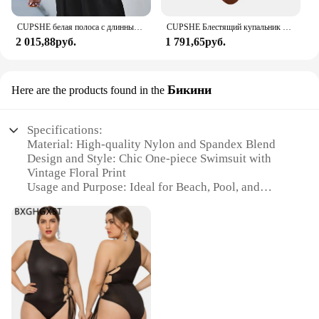
CUPSHE белая полоса с длинным рукавом бикини накидка для женщин Рубашка Пляжное Платье туника рубашка платье 2023 летнее Мини платье Пляжная одежда
CUPSHE Блестящий купальник с глубоким вырезом, Цельный купальник для женщин, сексуальный Монокини на спине, купальник, новинка 2023, купальный костюм, пляжная одежда
2 015,88руб.
1 791,65руб.
Бикини
Here are the products found in the
Specifications:
Material: High-quality Nylon and Spandex Blend
Design and Style: Chic One-piece Swimsuit with
Vintage Floral Print
Usage and Purpose: Ideal for Beach, Pool, and
Water Sports
Shape and Size: Flattering Fit with Adjustable
Straps and Built-in Shelf Bra
Performance and Property: Quick-drying and UV
Protection
Parts and Accessories: Includes Removable Padding
for Custom Fit
Features: