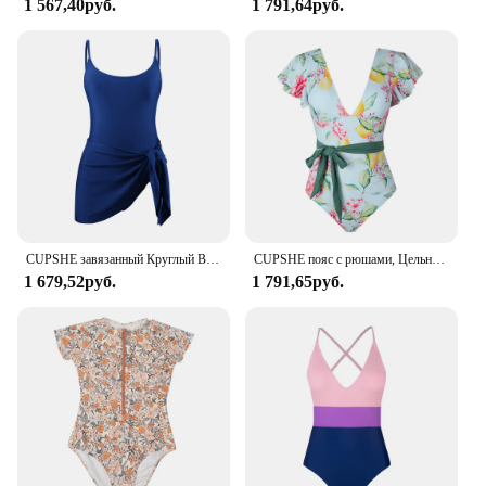
1 567,40руб.
1 791,64руб.
CUPSHE завязанный Круглый Вырез Цельный купальник платье для женщин сексуальный Cami ремни Монокини Купальники 2024 купальный костюм Пляжная одежда
CUPSHE пояс с рюшами, Цельный купальник для женщин, сексуальный, v-образный вырез, открытая спина, пляжная одежда, монокини, 2022, пляжные купальные костюмы, купальники
1 679,52руб.
1 791,65руб.