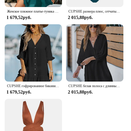
Женское пляжное платье-туника CUPSHE, свободное пляжное платье-туника с глубоким вырезом и эластичной резинкой на талии, летняя пляжная одежда 2023
CUPSHE размера плюс, сетчатый Цельный купальник на одно плечо для женщин, сексуальный, большой размер 3XL, монокини, купальные костюмы, 2023, пляжный купальник
1 679,52руб.
2 015,88руб.
CUPSHE гофрированное бикини с длинным рукавом, накидка для женщин, рубашка, Пляжное Платье, туника, платье-рубашка, 2023, Летнее мини-платье, пляжная одежда
CUPSHE белая полоса с длинным рукавом бикини накидка для женщин Рубашка Пляжное Платье туника рубашка платье 2023 летнее Мини платье Пляжная одежда
1 679,52руб.
2 015,88руб.