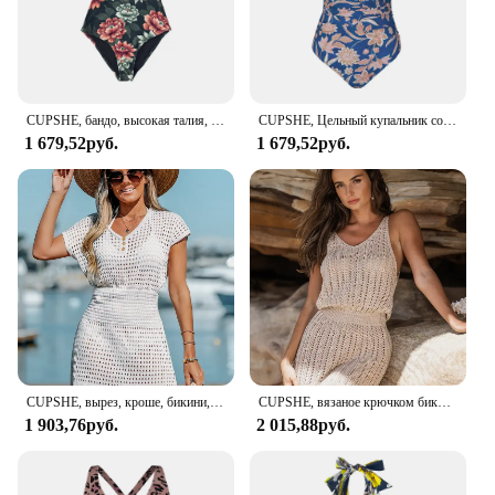
CUPSHE, бандо, высокая талия, танкини, купальник для женщин, сексуальный гофрированный топ на бретелях, бикини, комплект, купальник, 2023, купальный костюм, два предмета
CUPSHE, Цельный купальник со шнуровкой сзади для женщин, сексуальный купальник с вырезом на спине, монокини, 2023, пляжная одежда для девочек, купальные костюмы
1 679,52руб.
1 679,52руб.
CUPSHE, вырез, кроше, бикини, купальник, накидка для женщин, сексуальный v-образный вырез, короткий рукав, Пляжная туника, мини платье, лето 2023, пляжная одежда
CUPSHE, вязаное крючком бикини, купальник, накидка для женщин, сексуальный v-образный вырез, без рукавов, Пляжная туника, мини, накидка, платье, 2023, летняя пляжная одежда
1 903,76руб.
2 015,88руб.