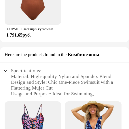
CUPSHE Блестящий купальник с глубоким вырезом, Цельный купальник для женщин, сексуальный Монокини на спине, купальник, новинка 2023, купальный костюм, пляжная одежда
1 791,65руб.
Комбинезоны
Here are the products found in the
Specifications:
Material: High-quality Nylon and Spandex Blend
Design and Style: Chic One-Piece Swimsuit with a
Flattering Mujer Cut
Usage and Purpose: Ideal for Swimming,
Sunbathing, and Beach Activities
Performance and Property: Excellent Support and
Comfort
Shape or Size or Weight or Quantity: Available in
Various Sizes to Fit All Body Types
Applicable People: Suitable for Women Seeking a