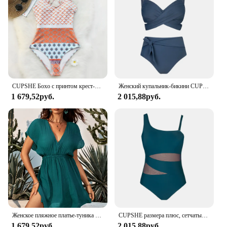
CUPSHE Бохо с принтом крест-накрест сзади цельный купальник для женщин сексуальный Глубокий Вырез Монокини купальник 2023 купальный костюм Пляжная одежда
Женский купальник-бикини CUPSHE, с завязками на размера плюс, с высокой талией, большие размеры 3XL, 2023
1 679,52руб.
2 015,88руб.
Женское пляжное платье-туника CUPSHE, свободное пляжное платье-туника с глубоким вырезом и эластичной резинкой на талии, летняя пляжная одежда 2023
CUPSHE размера плюс, сетчатый Цельный купальник на одно плечо для женщин, сексуальный, большой размер 3XL, монокини, купальные костюмы, 2023, пляжный купальник
1 679,52руб.
2 015,88руб.