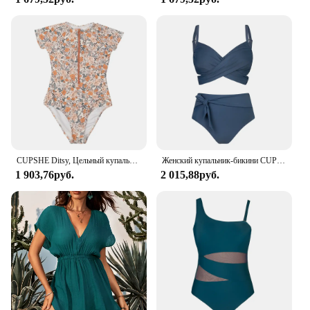
CUPSHE Ditsy, Цельный купальник на молнии с коротким рукавом для женщин, сексуальный Монокини с высокой горловиной, купальник 2023, купальный костюм, пляжная одежда
Женский купальник-бикини CUPSHE, с завязками на размера плюс, с высокой талией, большие размеры 3XL, 2023
1 903,76руб.
2 015,88руб.