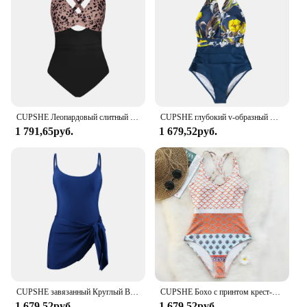
CUPSHE Леопардовый слитный купальник с галстуком-бабочкой для женщин, сексуальный треугольный вырез, монокини, купальник 2023, женские купальники, пляжная одежда
CUPSHE глубокий v-образный Вырез Холтер цельный купальник для женщин сексуальная открытая спина шнуровка Монокини Пляжная одежда 2023 купальники
1 791,65руб.
1 679,52руб.
CUPSHE завязанный Круглый Вырез Цельный купальник платье для женщин сексуальный Cami ремни Монокини Купальники 2024 купальный костюм Пляжная одежда
CUPSHE Бохо с принтом крест-накрест сзади цельный купальник для женщин сексуальный Глубокий Вырез Монокини купальник 2023 купальный костюм Пляжная одежда
1 679,52руб.
1 679,52руб.