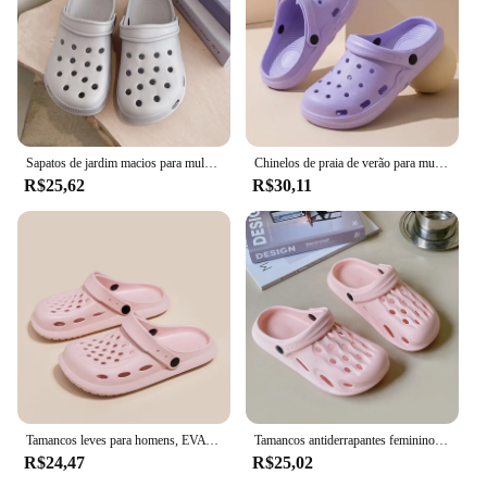
Sapatos de jardim macios para mulheres, sandálias impermeáveis, tamancos de enfermagem interiores, slides interiores ao ar livre, moda, verão
Chinelos de praia de verão para mulheres e homens, sapatos largos, sandálias de coco feminino, chuveiro da casa, ao ar livre, tamancos
R$25,62
R$30,11
Tamancos leves para homens, EVA Garden Shoes, Sandálias de Praia, Sapato de Banho, Slides Casuais Unisex, Exterior e Interior, Moda
Tamancos antiderrapantes femininos, tamancos leves EVA, sola grossa, slides para praia, sapatos casuais ao ar livre, par de sapatos de jardim, verão
R$24,47
R$25,02