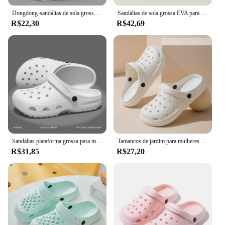
Dongdong-sandálias de sola grossa para mulheres, sapatos antiderrapantes, antiderrapantes, para a praia, moda, novo, verão
Sandálias de sola grossa EVA para mulher, sapato de verão, antiderrapante, salto alto, elevado, exterior, casual, praia, casa, novo
R$22,30
R$42,69
Sandálias plataforma grossa para mulheres, calcanhar confortável, sandália buraco, chinelo de praia, slides casuais, sapatos de casal, tamancos, nova chegada 2022
Tamancos de jardim para mulheres e homens, sandálias de praia, dedo do pé largo, Holey Shoes, sandálias cruzadas, chinelos de chuveiro, ao ar livre, senhoras, verão
R$31,85
R$27,20