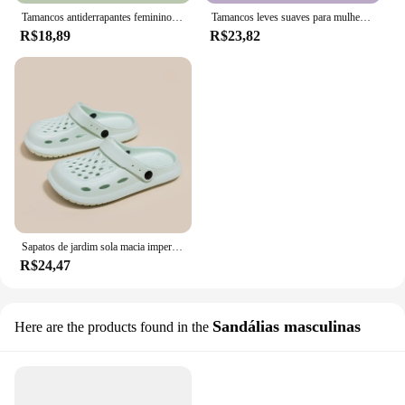
Tamancos antiderrapantes femininos, tamancos leves EVA, sola grossa, slides para praia, sapatos casuais ao ar livre, par de sapatos de jardim, verão
Tamancos leves suaves para mulheres, antiderrapante, sola grossa, chinelos de praia, sapatos de jardim, moda ao ar livre, novo, verão, 2022
R$18,89
R$23,82
Sapatos de jardim sola macia impermeável, Indoor Nursing Sandals, Confortável Outdoor Slides, Sandálias de moda feminina, Verão
R$24,47
Sandálias masculinas
Here are the products found in the