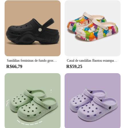
Sandálias femininas de fundo grosso, chinelos na moda ao ar livre, luxuosos tamancos de diamante pérola, sapatos de água de jardim, preto e branco, DIY
Casal de sandálias Baotou estampadas para mulheres, sapatos novos, praia antiderrapante, sola macia, celebridade da Internet, moda de verão, 2022
R$66,79
R$59,25