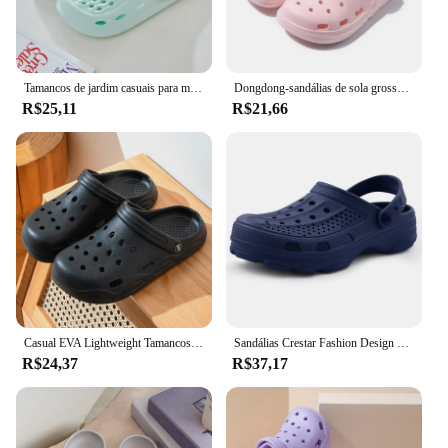
Tamancos de jardim casuais para mulheres, sandálias antiderrapantes, sola grossa, chinelos de praia sem salto, sapatos croxie, ao ar livre, verão
Dongdong-sandálias de sola grossa para mulheres, sapatos antiderrapantes, antiderrapante, moda, praia, praia, verão, zyt2354
R$25,11
R$21,66
Casual EVA Lightweight Tamancos para mulheres, antiderrapante, sola grossa, praia, casal, jardim, ao ar livre, lndoor, sandálias, verão
Sandálias Crestar Fashion Design para homens e mulheres, tamancos de jardim respiráveis, buracos EVA, sapatos de praia, chinelos de verão, novo design
R$24,37
R$37,17