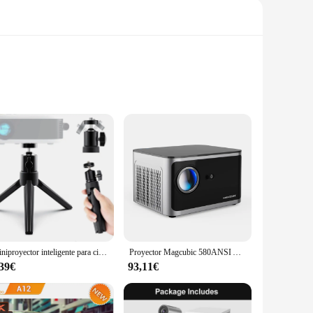
. With its advanced audio processing capabilities, this
. The Sound BlasterX AE5 Plus chip ensures that your audio
ns, including USB, optical, and coaxial inputs, this sound
Miniproyector inteligente para cine en casa, dispositivo portátil con WIFI, teléfono móvil, misma pantalla, compatible con 4K, LED, vídeo y altavoz para el hogar
Proyector Magcubic 580ANSI Android 11 4K 1080P Wifi6 Control de voz Allwinner H713 Enfoque electrónico BT5.0 Cine en casa HY350 Pro
one looking to enhance their audio setup without the hassle
,39€
93,11€
ents any setup, while its compact form factor ensures that it
tup, providing an auditory experience that is second to