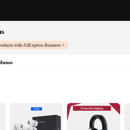
us
oducts with AliExpress Business
ífonos
Consumption
 Dolby Atmos Support
el