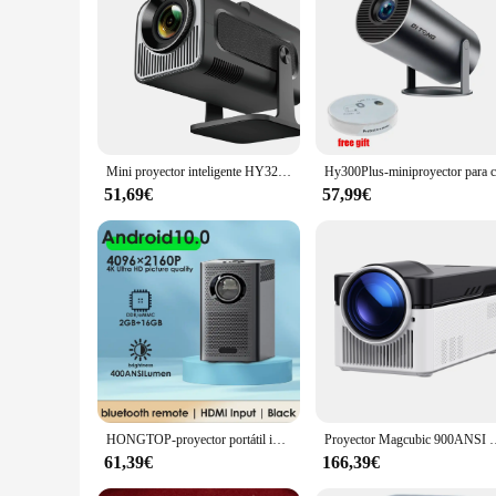
none. Whether you're a professional audio engineer, a gami
experience.
Mini proyector inteligente HY320 4K Android 11 Dual Wifi6 200 ANSI Allwinner H713 BT5.0 1080P 1980*1080P proyector de cine en casa para exteriores
51,69€
57,99€
HONGTOP-proyector portátil inteligente S30MAX 4k, dispositivo con Android, Wifi, Bluetooth, de bolsillo, para exteriores, 4K, 9500L, Android 10,0
Proyector Magcubic 900ANSI HY450 8K 4K nativo 1080P tiro ultraco
61,39€
166,39€