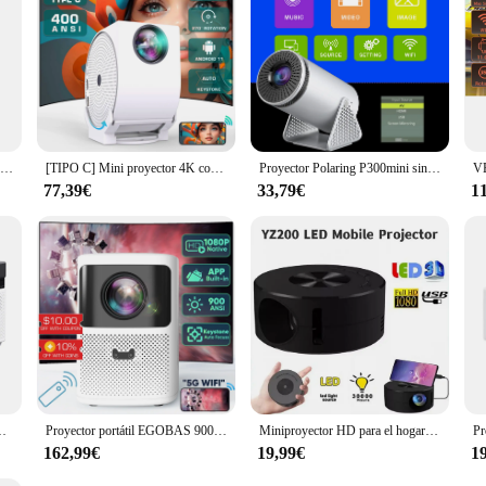
ng enthusiast, or a multimedia content creator, the CREATIVE Sound BlasterX A
Hy300Plus-miniproyector para cine en casa, dispositivo con Android 11, 4K, Wifi6, 300ANSI, HD, Allwinner H713, BT5.0, 1080P, 1280x720P, para exteriores
[TIPO C] Mini proyector 4K con WIFI y Bluetooth, BT5.2 Wifi6 4K HD 400ANSI Proyector portátil Proyector de vídeo de películas giratorio
Proyector Polaring P300mini sin Android Proyector 150Ansi Cinema Home Keystone sin Proyector Android Proyector HDMI
77,39€
33,79€
1
rto Allwinner H716 Offset automático BT5.4 WIFI6 asistente de voz
Proyector portátil EGOBAS 900ANSI 4K 1080P con Wifi Bluetooth, Android WiFi 6 Bluetooth5.0 Auto Keystone HIFI proyector de películas
Miniproyector HD para el hogar, reproductor multimedia con cable de Audio, LED YT200, portátil, 320x180, misma pantalla, para Android e IOS
162,99€
19,99€
1