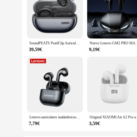
SoundPEATS PearlClip Auriculares inalámbricos Bluetooth 5.4 Auriculares deportivos TWS de oreja abierta Auriculares de doble conexión
Nuevo Lenovo GM2 PRO MAX auriculares inalámbricos Bluetooth 5,4 p
39,59€
9,19€
Lenovo-auriculares inalámbricos LP40, audífonos TWS con Bluetooth, Control táctil, deportivos, estéreo, para teléfono Android
Original XIAOMI Air A2 Pro auriculares TWS 9D
7,79€
3,59€