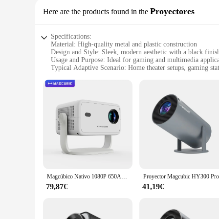
Proyectores
Here are the products found in the
Specifications:
Material: High-quality metal and plastic construction
Design and Style: Sleek, modern aesthetic with a black finis
Usage and Purpose: Ideal for gaming and multimedia applica
Typical Adaptive Scenario: Home theater setups, gaming sta
Shape or Size or Weight or Quantity: Compact form factor w
Performance and Property: Advanced audio processing with
Features:
|Wholesale|Vendors|
**Unmatched Audio Performance**
The CREATIVE Sound BlasterX AE5 Plus is a pinnacle of audi
sound card is engineered to bring out the best in your audi
is crystal clear, with deep bass and precise highs, making it
**Versatile Connectivity and Compatibility**
The CREATIVE Sound BlasterX AE5 Plus is not just about sound
Magcúbico Nativo 1080P 650ANSI 4K Android 11 L018 360 ° Proyector con enfoque automático Keystone Air Mouse Wifi6 BT5.2 portátil al aire libre
card is compatible with a variety of devices, including PCs,
of complex configurations or compatibility issues.
79,87€
41,19€
**Designed for the Enthusiast**
The CREATIVE Sound BlasterX AE5 Plus is not just a sound car
doesn't take up unnecessary space. This sound card is the pe