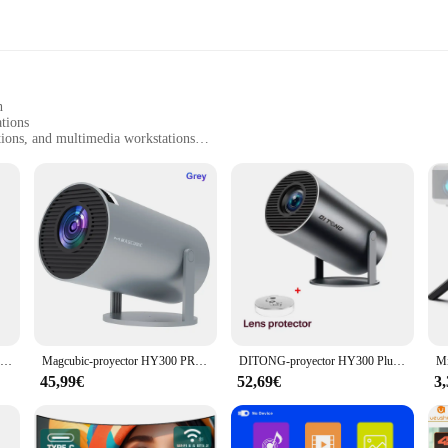
h
tions
tions, and multimedia workstations
ith a lightweight design
 the Sound BlasterX AE5 Plus chip
o engineering, designed to deliver an immersive and powerful audio experience
o setup, whether it's for gaming, music production, or multimedia consumption
 a must-have for audiophiles and gamers alike.
 quality; it's also about versatility. With a wide array of connectivity optio
Proyector Magcubic HY300 Pro 4K Android 11 Dual Wifi6 260ANSI Allwinner H713 BT5.0 1080P 1280*720P Proyector de cine en casa para exteriores
Magcubic-proyector HY300 PRO, 4K, Android 11, Dual, Wifi6, 260ANSI, Allwinner H713, BT5.0, 1080P, 1280x720P, cine en casa, proyector al aire libre
DITONG-proyector HY300 Plus para cine en casa, dispositivo portátil con Android, 4K, 1280x720P, para exteriores, hd, led, hy300 pro actualizado
 laptops, and even some gaming consoles. This makes it a perfect choice for any
45,99€
52,69€
3
d; it's a statement of style and functionality. Its sleek black design complem
rfect addition to any gaming station, multimedia workstation, or home theater se