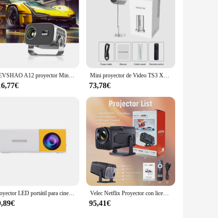
E5 Plus is the tool you need to elevate your audio
VEVSHAO A12 proyector Mini portátil LED vídeo Android 11,0 WIFI 6 espejo SmartPhone para 1080P 4K Video proyector de cine en casa
Mini proyector de Video TS3 X5 Native, 1080P, HD, 4K, Android, WiFi, Bluetooth, Sonido Envolvente 3D, portátil, para exteriores, oficina, cine en casa
16,77€
73,78€
Proyector LED portátil para cine en casa, dispositivo pequeño de 300 lúmenes para exteriores, camping, oficina y reunión
Velec Netflix Proyector con licencia oficial HY320 NTV Android 13 500ANSI 1080P Amlogic S950D4 WIFi6.0 BT5.2 Mini proyector 4K
9,89€
95,41€