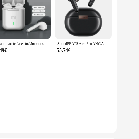
Xiaomi-auriculares inalámbricos con Bluetooth 5,3, dispositivo de audio con cancelación de ruido, HD, para música, manos libres con micrófono
SoundPEATS Air4 Pro ANC Auriculares inalámbricos Bluetooth 5.3 con sonido sin pérdidas y voz AptX, conexión multipunto, detección intrauditiva
,49€
55,74€