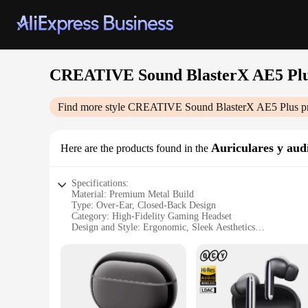
CREATIVE Sound BlasterX AE5 Pl
Find more style
CREATIVE Sound BlasterX AE5 Plus
pr
Auriculares y aud
Here are the products found in the
Specifications:
Material: Premium Metal Build
Type: Over-Ear, Closed-Back Design
Category: High-Fidelity Gaming Headset
Design and Style: Ergonomic, Sleek Aesthetics
Usage and Purpose: Enhanced Gaming Audio, Multimedia 
Performance and Property: High-Resolution 50mm Drivers,
Parts and Accessories: Includes Sound BlasterX Control Pan
Features:
|Wholesale|Vendors|