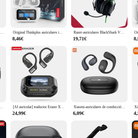
aming headset; it's a statement of audiophile excellence. The closed-back de
ep bass and crisp highs. Whether you're engaged in intense gaming sessions or 
rience to new heights.
QCY MeloBuds Pro ANC Bluetooth 5,3 auriculares inalámbricos 46dB híbrido ANC alta resolución LDAC auriculares 6 micrófonos 34H detección en la oreja
Original Thinkplus auriculares inalámbricos Bluetooth ANC auriculares con reducción de ruido HD micrófono llamada Gamer auriculares LED Control de pantalla táctil
Razer-auriculares BlackShark V2 X con cable, dispositivo de audio con cancelación de ruido pasiva avanzada, sonido envolvente 7,1, micrófono cardioide hiperclaro
ut comfort and durability. The headset's ergonomic design ensures a snug fit, r
f daily use. The adjustable headband and ear cups allow for a customizable fit,
8,46€
19,71€
8
ch offers a suite of advanced controls for customizing your audio experience.
. The AE5 Plus is compatible with a wide range of devices, including PCs, conso
ive gamer or a casual enthusiast, the CREATIVE Sound BlasterX AE5 Plus is t
riculares inalámbricos para videojuegos, audífonos con micrófono, 2,4 GHz, Bluetooth, para PS5, PS4, PC, Mac, Playstation
[AI auricular] traductor Erazer XP6 auriculares Bluetooth dormir ASMR auriculares DIY ecualizador aplicación AI auriculares inalámbricos viaje de oficina
Xiaomi-auriculares de conducción ósea, inalámbricos por Bluetooth 5,3, deportivos, estéreo HiFi 9D, resistentes al agua, Control táctil, reducción de ruido
24,99€
6,09€
4