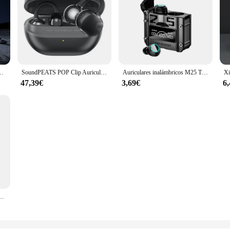
antalla Digital LED auriculares impermeables con cancelación de ruido auriculares para juegos
SoundPEATS POP Clip Auriculares inalámbricos Bluetooth 5.4 Auriculares inalámbricos Opean-Ear IPX5, modo de juego Baja latencia, emparejamiento multipunto
Auriculares inalámbricos M25 TWS, cascos con Bluetooth, Control táctil, reducción de ruido, estéreo, resistentes al agua
47,39€
3,69€
6
 HIFI auriculares de música Bluetooth para IPhone IOS Android auriculares inalámbricos Pods