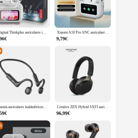
sign ensures an immersive sound experience, while the high-
enjoying your favorite multimedia content, the AE5 Plus
Original Thinkplus auriculares inalámbricos Bluetooth 5,0 auriculares con cancelación de ruido auriculares con pantalla táctil a todo Color auriculares Hi-Fi
Xiaomi A10 Pro ANC auriculares inalámbricos auriculares impermeables auriculares internos con cancelación de ruido auriculares para juegos con micrófono deporte Headet
educing fatigue during extended gaming sessions. The metal
 making it perfect for gamers and audiophiles alike.
,96€
9,79€
 With this headset, you can adjust the volume, bass, and
les, and mobile devices, making it a versatile choice for
he ultimate audio companion for your gaming and
Xiaomi-auriculares inalámbricos con Bluetooth, cascos con espalda abierta, conducción de sonido suave de alta potencia, batería de larga duración
Creativo ZEN Hybrid SXFI auriculares inalámbricos con cancelación activa de ruido auriculares Bluetooth AAC/SBC decodificación auriculares de música personalizados
,59€
96,99€