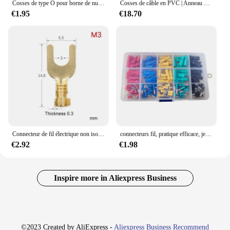
Cosses de type O pour borne de nuit DJ431, connecteur Cold-PMurcia, câblage à languette en cuivre, ensemble de 150 pièces
Cosses de câble en PVC | Anneau circulaire, boucles rondes, tuyaux électriques, terminaux électriques, bloc de soudure, manchon isolé 1000 pièces/lot
€1.95
€18.70
Connecteur de fil électrique non isolé de type U, cosse à fourche en laiton, borne de terre à sertir, M3 figuré, M5, M6, 100-0.5mm, 2.5-3.2mm, 6.2 pièces
connecteurs fil, pratique efficace, jeu bornes fil, cosses câble rondes pour voiture, 120
€2.92
€1.98
Inspire more in Aliexpress Business
©2023 Created by AliExpress -
Aliexpress Business Recommend