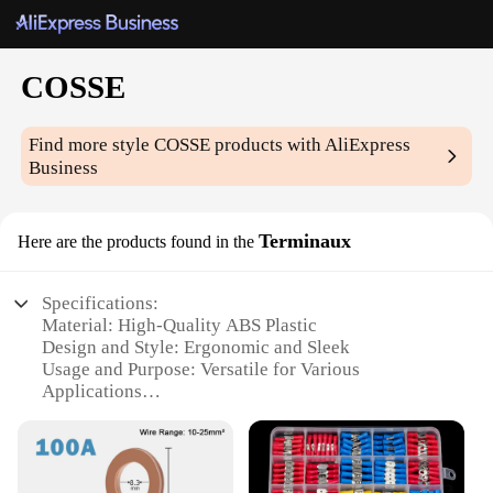
COSSE
Find more style
COSSE
products with AliExpress
Business
Terminaux
Here are the products found in the
Specifications:
Material: High-Quality ABS Plastic
Design and Style: Ergonomic and Sleek
Usage and Purpose: Versatile for Various
Applications
Typical Adaptive Scenario: Ideal for Home, Office,
or Travel
Performance and Property: Durable and Long-
Lasting