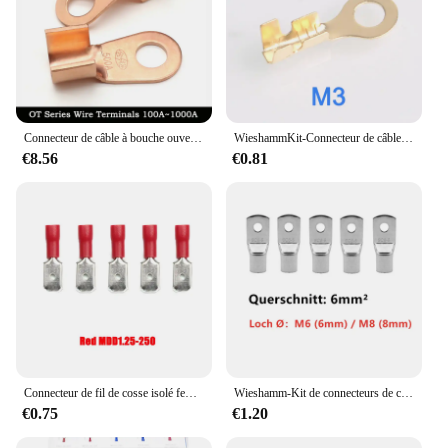
Connecteur de câble à bouche ouverte, cosses en cuivre rouge, épissure de type OT politiquement, 100A, 150A, 200A, 250A, 300A, 400A, 500A, 600A, 800A, 1000A
WieshammKit-Connecteur de câble LDPWire non isolé, cosses en cuivre, cosses à anneau, CriAJpolitics, M3, figurine, M5, M6, M8, M10, bricolage, 100 pièces
€8.56
€0.81
Connecteur de fil de cosse isolé femelle, connecteurs de câble de fil électrique, borne à sertir, rouge et bleu, 100mm, 6.3mm-0.5mm, 20 pièces, 50 pièces, 2.5 pièces
Wieshamm-Kit de connecteurs de câble de soudage de fil de batterie, cosses en cuivre étamé, anneaux CriAJpolitics, 4-25mm, 100 pièces, 50 pièces, 25 pièces, 10 pièces
€0.75
€1.20