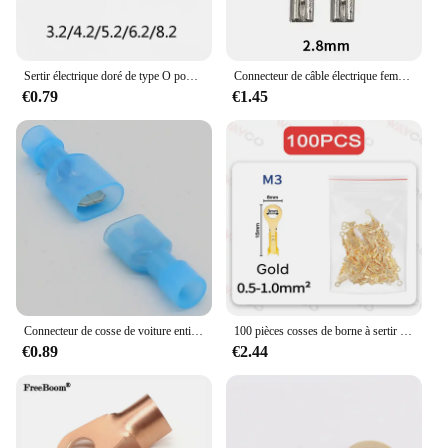
Sertir électrique doré de type O pour voiture, sertir politiquement, haut-parleur, borne mâle, cosse de placage PMurcia froid, 3.2, 4.2, 5.2, 6.2, 8.2, 50 pièces par lot
Connecteur de câble électrique femelle et mâle, cosse à sertir à froid, connecteurs de fil, prise de câble de câblage, cosses de pressage, 100mm, 2.8mm, 4.8mm, 6.3 pièces
€0.79
€1.45
Connecteur de cosse de voiture entièrement isolé, mâle et femelle, bornes de fil automatiques politiquement, 6.3mm, 20 pièces
100 pièces cosses de borne à sertir en anneau connecteurs de câble de fil électrique en laiton doré M3 M4 M5 M6 M8 M10 prise de Type O-Shoe pour vis d'épissure
€0.89
€2.44