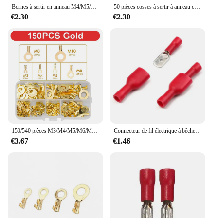
Bornes à sertir en anneau M4/M5/M6, bouchons ronds, embouts pré-isolés, cosses pour épissure, connecteurs d'extrémité de fil de câble électrique, 50 pièces
50 pièces cosses à sertir à anneau connecteurs de fils électriques M4/M5/M6 cosses de virole d'isolation câbles d'épissure rapide pour vis de connexion
€2.30
€2.30
150/540 pièces M3/M4/M5/M6/M8/M10 anneaux cosses yeux terminaux à sertir en cuivre câble cosse fil connecteur Kit d'assortiment Non isolé
Connecteur de fil électrique à bêche isolée, connecteurs de fil, prise de câble de câblage, cosses de pressage à froid, CriAJpolitics, femelle, mâle, 100 pièces, 60 pièces, 10 pièces
€3.67
€1.46