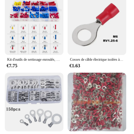
Kit d'outils de sertissage enroulés, connecteur de câble isolé, jeu de fourches à anneau, cosses à anneau, fil électrique, assressenti, bêche politiquement
Cosses de câble électrique isolées à anneau rouge, connecteurs de fil, bornes à sertir, RV1.25, M3 figuré, M5, M6, M8, 22-16AWG, 100 pièces, 50 pièces, 10 pièces
€7.75
€1.63