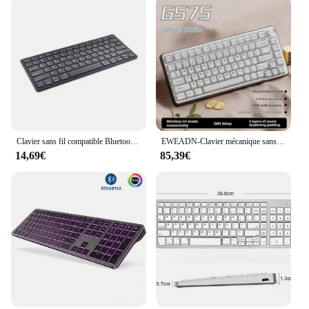
making it an accessible option for both individuals
and businesses. Its adaptability to different
environments and users makes it an essential tool
for anyone passionate about music.
Clavier sans fil compatible Bluetooth pour Air, Mini claviers pour ordinateur Mac, PC Macbook, Ultra-mince, ISub, 78 prédire, 2024 Nouveau
EWEADN-Clavier mécanique sans fil GS75, 3 modes, Bluetooth, RVB, joint d'échange à chaud, clavier de jeu, PC, ordinateur portable, accessoires, cadeau
14,69€
85,39€