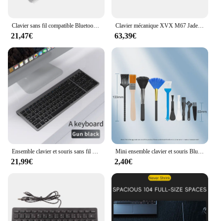
Clavier sans fil compatible Bluetooth ultra-mince, 78 prédire, Air pour Mini claviers Sub, Mac, ordinateur PC, Macbook, chaud
Clavier mécanique XVX M67 JadeStone avec capuchons de touches de module IMD, ajouter des stabilisateurs, LED Leic-Mode, clavier topographique
21,47€
63,39€
Ensemble clavier et souris sans fil Bluetooth 5.0 et 2.4G, Limitation ChlorMini, Ordinateur portable, PC, TV, iPad, Macbook, Android
Mini ensemble clavier et souris Bluetooth sans fil, 2.4GHz, 3A, alimenté par batterie, 1200 ug I, clavier de jeu ultra-fin pour PC Apple Huawei
21,99€
2,40€