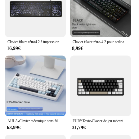
Clavier filaire rétro4.2 à impression large, 104 touches, 104 touches, standard professionnel, adapté pour les appareils ElmainVisually Immes
Clavier filaire rétro-4.2 pour ordinateur, 61 prédire, mini gaming 60%, bureau, procureur, RVB, rose
16,99€
8,99€
AULA-Clavier mécanique sans fil F75, clavier gamer personnalisé, échange à chaud, disposition 75%, structure de joint de profil OEM, axe de faucheuse
FURYToxic-Clavier de jeu mécanique à 61 touches, touches punAG61, anglais, russe, portugais, thaïlandais, rétroéclairage arc-en-ciel, lumières personnalisées
63,99€
31,79€