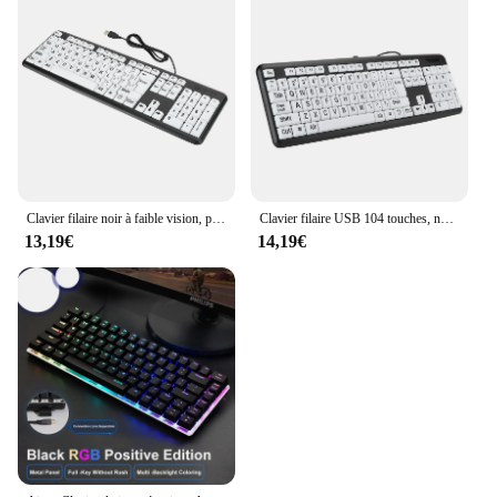
Clavier filaire noir à faible vision, pour personnes âgées, avec impression large, blanc, prédire
Clavier filaire USB 104 touches, noir, faible, blanc, impression grande taille, prédire, plug and play, pour les hommes et les femmes
13,19€
14,19€