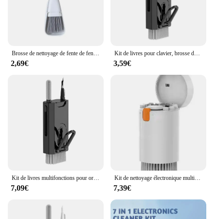
Brosse de nettoyage de fente de fenêtre et pelle à poussière 2 en 1, nettoyeur de fente de fenêtre, kit d'outils de livres ménagers, espace de sol de porte, clavier
Kit de livres pour clavier, brosse de nettoyage pour écouteurs, outils pour AirPods, ordinateur, tablette, ordinateur portable, écran de télévision, téléphone portable, 8 en 1
2,69€
3,59€
Kit de livres multifonctions pour ordinateur portable, clavier, brosse, téléphone portable, casque Bluetooth, stylo, 8 en 1
Kit de nettoyage électronique multifonctionnel 20 en 1, avec vaporisateur, clavier, écouteurs, pour livres
7,09€
7,39€