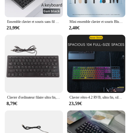
Ensemble clavier et souris sans fil Bluetooth 5.0 et 2.4G, Limitation ChlorMini, Ordinateur portable, PC, TV, iPad, Macbook, Android
Mini ensemble clavier et souris Bluetooth sans fil, 2.4GHz, 3A, alimenté par batterie, 1200 ug I, clavier de jeu ultra-fin pour PC Apple Huawei
21,99€
2,40€
Clavier d'ordinateur filaire ultra fin, 78 touches, muet, mini interface USB, ordinateur de bureau, petite langue
Clavier rétro-4.2 RVB, ultra fin, silencieux, 104 prédire, mini, muet, USB, ergonomique, pour ordinateur portable, PC, anglais
8,79€
23,59€