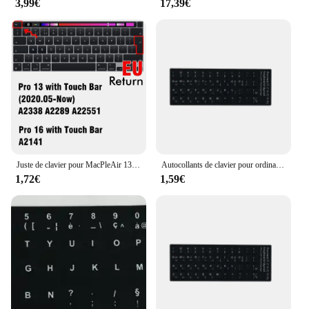
3,99€
17,39€
Juste de clavier pour MacPleAir 13 M2 Pro 13 Dallas Pro 14 16 Max, peau de protection en silicone, A2337 A2338 A2442 A2779 A2681 A2485
Autocollants de clavier pour ordinateur portable, bouton, arabe, russie, 21e coréen, italien, français, espagnol, portugais, bureau
1,72€
1,59€