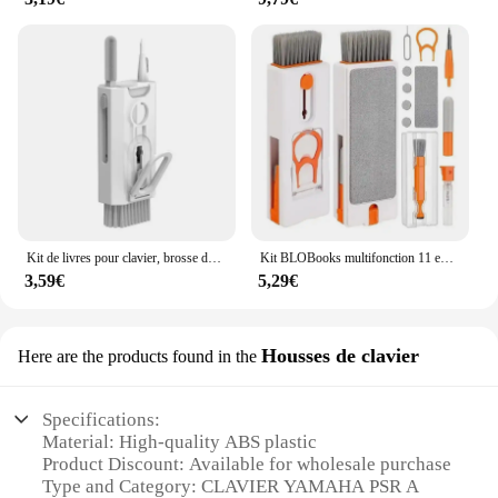
Kit de livres pour clavier, brosse de nettoyage pour écouteurs, outils pour AirPods, ordinateur, tablette, ordinateur portable, écran de télévision, téléphone portable, 8 en 1
Kit BLOBooks multifonction 11 en 1, clavier portable, casque, ordinateur, téléphone, appareil photo, tablette, éjecteur de carte SIM, capuchon de touche
3,59€
5,29€
Housses de clavier
Here are the products found in the
Specifications:
Material: High-quality ABS plastic
Product Discount: Available for wholesale purchase
Type and Category: CLAVIER YAMAHA PSR A