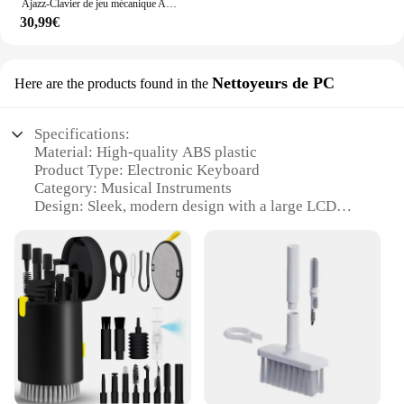
Ajazz-Clavier de jeu mécanique AK33, 82 prédire, interrupteur rouge, bleu, noir, PC, ordinateur portable, rétro4.2
30,99€
Nettoyeurs de PC
Here are the products found in the
Specifications:
Material: High-quality ABS plastic
Product Type: Electronic Keyboard
Category: Musical Instruments
Design: Sleek, modern design with a large LCD
display
Performance: 61-key touch-sensitive keyboard with
128-note polyphony
Parts and Accessories: Includes a power adapter,
sustain pedal, and music rest
Features:
|Wholesale|Vendors|
**Unmatched Sound Quality and Versatility**