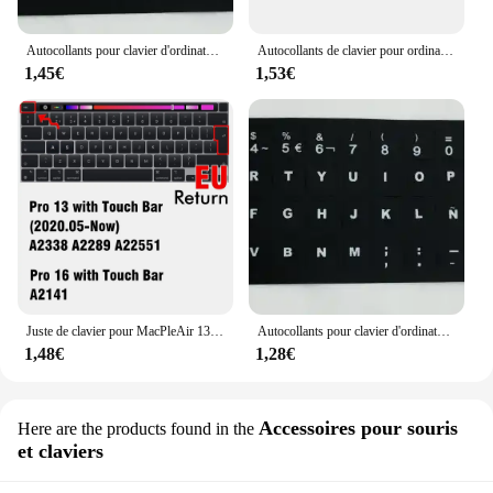
Autocollants pour clavier d'ordinateur portable et de bureau, 1 pièce, arabe, russie, français espagnol, anglais, 10/2019
Autocollants de clavier pour ordinateur portable et de bureau, russe, français, anglais, arabe, espagnol, portugais, coréen, 21e italien
1,45€
1,53€
Juste de clavier pour MacPleAir 13 M2 Pro 13 Dallas Pro 14 16 Max, peau de protection en silicone, A2337 A2338 A2442 A2779 A2681 A2485
Autocollants pour clavier d'ordinateur portable et de bureau, 1 pièce, arabe, russie, français espagnol, anglais, 10/2019
1,48€
1,28€
Accessoires pour souris
Here are the products found in the
et claviers