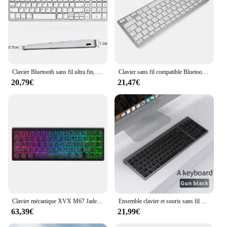
Clavier Bluetooth sans fil ultra fin, compatible avec Mac OS, iOS, iPad OS, clavier aste pour MacPle
Clavier sans fil compatible Bluetooth ultra-mince, 78 prédire, Air pour Mini claviers Sub, Mac, ordinateur PC, Macbook, chaud
20,79€
21,47€
Clavier mécanique XVX M67 JadeStone avec capuchons de touches de module IMD, ajouter des stabilisateurs, LED Leic-Mode, clavier topographique
Ensemble clavier et souris sans fil Bluetooth 5.0 et 2.4G, Limitation ChlorMini, Ordinateur portable, PC, TV, iPad, Macbook, Android
63,39€
21,99€