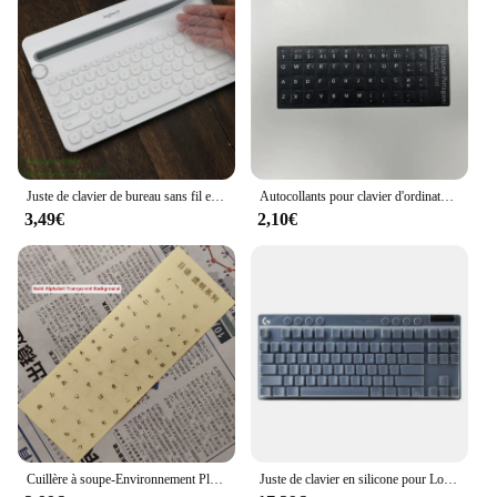
Juste de clavier de bureau sans fil en silicone anti-poussière pour Logitech K480, protecteur de clavier Bluetooth multi-appareils, film anti-poussière
Autocollants pour clavier d'ordinateur portable et de bureau, 1 pièce, arabe, russie, français espagnol, anglais, 10/2019
3,49€
2,10€
Cuillère à soupe-Environnement Plastique Blanc Japonais Lettre Clavier Disposition Autocollants Sur Fond Transparent
Juste de clavier en silicone pour Logitech, film de protection, protecteur de peau, G PRO X TKL ucks SPEED, G PRO X TKL rine