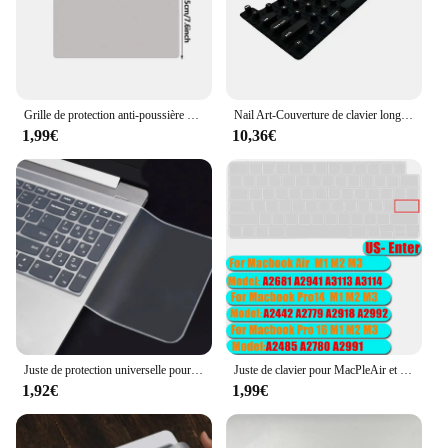
musical adventure.
Grille de protection anti-poussière pour clavier Apple Macbook Pro, adaptée pour ordinateur portable, 13 ", 14/15"
Nail Art-Couverture de clavier longue et transparente, film de protection universel pour ordinateur portable, N64.Type
1,99€
10,36€
Juste de protection universelle pour clavier d'ordinateur portable, peau de protection en silicone, étanche à la poussière, ordinateur portable, 13 "-17"
Juste de clavier pour MacPleAir et Pro M3, M2, Dallas, 15.3 ", 14", 13.6 ", 16, A3113, A3114, A2941, A2681, A2992, A2991, A2918, A2779, A2780, A2442
1,92€
1,99€