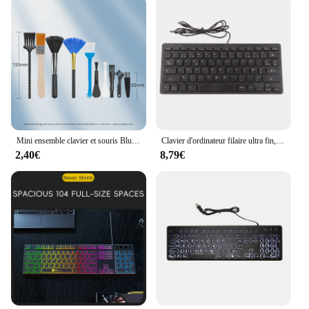
Mini ensemble clavier et souris Bluetooth sans fil, 2.4GHz, 3A, alimenté par batterie, 1200 ug I, clavier de jeu ultra-fin pour PC Apple Huawei
Clavier d'ordinateur filaire ultra fin, 78 touches, muet, mini interface USB, ordinateur de bureau, petite langue
2,40€
8,79€