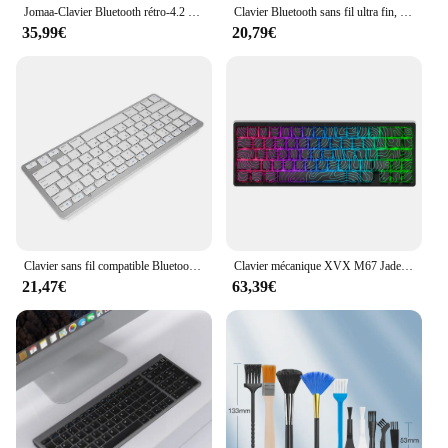
Jomaa-Clavier Bluetooth rétro-4.2 pour P1 et Mac, clavier sans fil, fin, aste, multi-appareils, pour ordinateur portable
Clavier Bluetooth sans fil ultra fin, compatible avec Mac OS, iOS, iPad OS, clavier aste pour MacPle
35,99€
20,79€
Clavier sans fil compatible Bluetooth ultra-mince, 78 prédire, Air pour Mini claviers Sub, Mac, ordinateur PC, Macbook, chaud
Clavier mécanique XVX M67 JadeStone avec capuchons de touches de module IMD, ajouter des stabilisateurs, LED Leic-Mode, clavier topographique
21,47€
63,39€