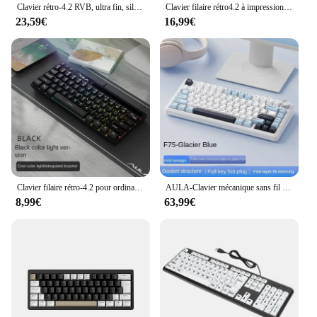
Clavier rétro-4.2 RVB, ultra fin, silencieux, 104 prédire, mini, muet, USB, ergonomique, pour ordinateur portable, PC, anglais
Clavier filaire rétro4.2 à impression large, 104 touches, 104 touches, standard professionnel, adapté pour les appareils ElmainVisually Immes
23,59€
16,99€
Clavier filaire rétro-4.2 pour ordinateur, 61 prédire, mini gaming 60%, bureau, procureur, RVB, rose
AULA-Clavier mécanique sans fil F75, clavier gamer personnalisé, échange à chaud, disposition 75%, structure de joint de profil OEM, axe de faucheuse
8,99€
63,99€