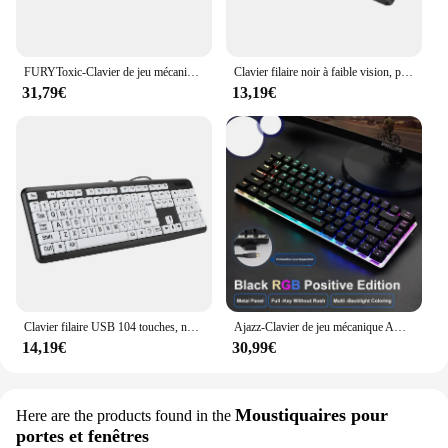
FURYToxic-Clavier de jeu mécanique à 61 touches, touches punAG61, anglais, russe, portugais, thaïlandais, rétroéclairage arc-en-ciel, lumières personnalisées
Clavier filaire noir à faible vision, pour personnes âgées, avec impression large, blanc, prédire
31,79€
13,19€
Clavier filaire USB 104 touches, noir, faible, blanc, impression grande taille, prédire, plug and play, pour les hommes et les femmes
Ajazz-Clavier de jeu mécanique AK33, 82 prédire, interrupteur rouge, bleu, noir, PC, ordinateur portable, rétro4.2
14,19€
30,99€
Moustiquaires pour
Here are the products found in the
portes et fenêtres