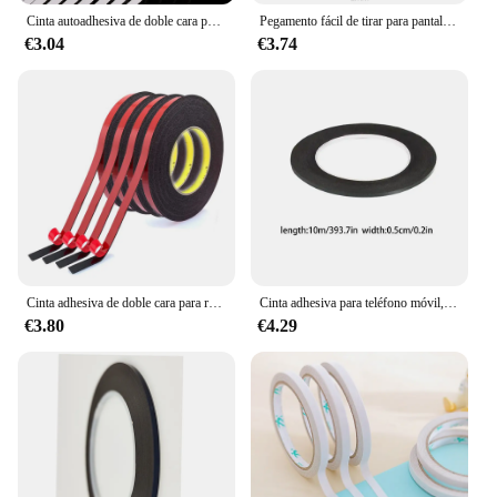
Cinta autoadhesiva de doble cara para el hogar, suministros de papelería para el Interior del coche, ultrafina, 8m, 1/3/5/10 rollos
Pegamento fácil de tirar para pantalla de ordenador portátil, montaje de cinta LCD, reacondicionamiento, adhesivo de doble cara, reparación de teléfonos móviles, engrosado, 0,5mm
€3.04
€3.74
Cinta adhesiva de doble cara para reparación de teléfonos móviles, película roja negra para teléfono móvil, pantalla táctil LCD, 2/3/4/5/8/10/15mm
Cinta adhesiva para teléfono móvil, adhesivo de doble cara para marco de teléfono móvil, reparación de pantalla LCD, suministros móviles, 3M
€3.80
€4.29