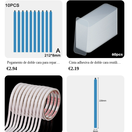
Pegamento de doble cara para reparación de pantalla de ordenador portátil, montaje de pantalla LCD, Repa A3P7
Cinta adhesiva de doble cara reutilizable, pegatina de pared de PVC transparente, impermeable, Nano, suministro para el hogar
€2.94
€2.19