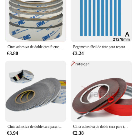
Cinta adhesiva de doble cara fuerte negra 3M Scotch Original para iphone, Samsung, HTC, Huawei, tableta, pantalla táctil, pantalla LCD, Marco
Pegamento fácil de tirar para reparación de pantalla de ordenador portátil, montaje de pantalla LCD, reacondicionamiento, adhesivo de doble cara
€3.80
€3.24
Cinta adhesiva de doble cara para reparación de teléfonos móviles, adhesivo de doble cara para reparar teléfonos móviles, pantalla táctil LCD, 50 metros por rollo
Cinta adhesiva de doble cara para teléfono móvil, película roja, negra, reparación de pantalla táctil LCD, 10m, 20m, 2/3/4/5/8/10/15mm
€3.94
€2.38