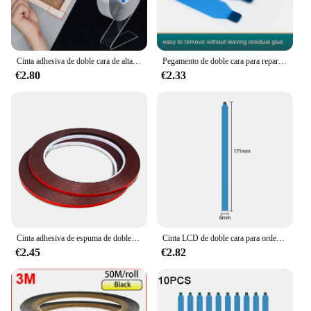
Cinta adhesiva de doble cara de alta resistencia, Nano cinta adhesiva de doble cara, cinta de montaje transparente, tiras adhesivas para colgar imágenes, cinta para póster
Pegamento de doble cara para reparación de pantalla de ordenador portátil, montaje de cinta LCD, reacondicionamiento, grueso, 0,3mm
€2.80
€2.33
Cinta adhesiva de espuma de doble cara para reparación de teléfono móvil, cinta adhesiva de 3mm para pantalla LCD sin marco, sin bordes, pantalla curva, sellado
Cinta LCD de doble cara para ordenador portátil, pegamento de fácil extracción, montaje de pantalla, adhesivo para reparación de teléfonos móviles, grueso, 0,3mm
€2.45
€2.82