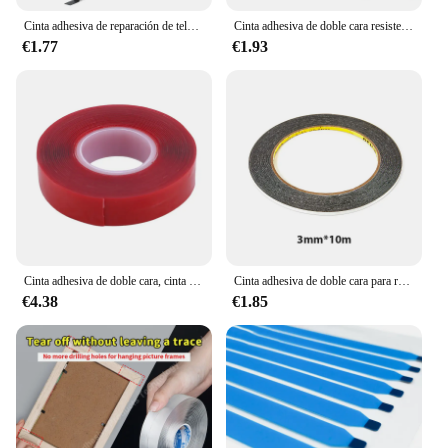
Cinta adhesiva de reparación de teléfono de doble cara, resistente al calor, pegatina de reparación de pantalla LCD para reparación de pantalla táctil de teléfono móvil, 10m
Cinta adhesiva de doble cara resistente al calor, cinta transparente de alta adherencia para reparación de pantalla táctil de teléfono móvil, manualidades DIY, 10m
€1.77
€1.93
Cinta adhesiva de doble cara, cinta adhesiva transparente de acrílico sin huellas para tira LED, cinta adhesiva de doble cara transparente sin costuras
Cinta adhesiva de doble cara para reparación de teléfonos móviles, adhesivo de 10m de grosor de 0,3mm para pantalla táctil LCD de teléfono móvil
€4.38
€1.85