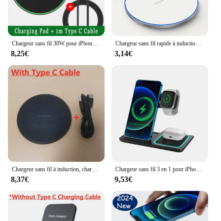
Chargeur sans fil 30W pour iPhone, 15, 14, 13, 12, 11, Pro, Max X, Samsung, Xiaomi, Chargeurs de téléphone, Charge rapide à induction, Station S6
Chargeur sans fil rapide à induction, chargeur sans fil pour iPhone 15 14 13 12 11 Pro XS Max Mini X, Samsung, Xiaomi, Huawei, 100W
8,25€
3,14€
Chargeur sans fil à induction, chargeur rapide, station S6, iPhone 15, 14, 13, 12, X Pro Max, Samsung S23, S22, Xiaomi, Huawei, 30W
Chargeur sans fil 3 en 1 pour iPhone, 15, 14, 13, 12 Pro Max, 11, 15W, charge rapide, station S6 pour Apple Watch, Airpods, support à induction
8,37€
9,53€