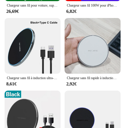
Chargeur sans fil pour voiture, support de téléphone pour iPhone 15, 14, 13, Samsung, Xiaomi, induction infrarouge, charge rapide 15W
Chargeur sans fil 100W pour iPhone, chargeur rapide à induction pour Samsung S22, S21, s8, s9, s10, Note, 15, 14, 13, 12 Pro, Xs Max, Mini, X, Xr
26,69€
6,82€
Chargeur sans fil à induction ultra-mince, station de charge rapide pour Samsung Galaxy S24 S23 et iPhone 15 Pro Max
Chargeur sans fil rapide à induction, station de charge sans fil pour iPhone 14, 13, 12, 11 Pro, XS Max, Samsung, Xiaomi, Huawei, 200W
8,61€
2,92€