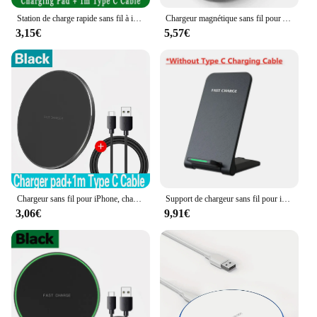
Station de charge rapide sans fil à induction, chargeur sans fil pour iPhone 14, 13, 12, 15, 11Pro, XS Max, Samsung, Xiaomi, Huawei, 200W
Chargeur magnétique sans fil pour Apple, iPhone 15, 14, 13, 12, 11 Pro Max, 13Mini Qi, Macsafe, chargement sans fil sur la coque arrière à induction, 30W
3,15€
5,57€
Chargeur sans fil pour iPhone, chargeur rapide sans fil, 200W, 14, 13, 12, 15, Pro, XS Max, Mini, X, Poly Induction, Samsung, Xiaomi, Huawei
Support de chargeur sans fil pour iPhone, 100W, 15, 14, 13, 12, 11 Pro, X, XS Max, Poly 8, Samsung, Xiaomi, induction, charge rapide, station S6
3,06€
9,91€