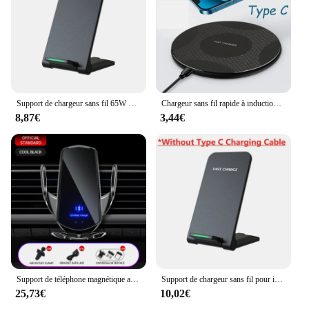
Support de chargeur sans fil 65W pour iPhone, 15, 14, 13, 12, 11, Pro, Poly, 8, X, XS, Max, Samsung, Xiaomi, induction, charge rapide, station S6
Chargeur sans fil rapide à induction, station de charge sans fil pour iPhone 14, 13, 12, 15Pro, XS Max, Samsung, Xiaomi, Huawei, 200W
8,87€
3,44€
Support de téléphone magnétique automatique pour voiture, chargeur sans fil, induction infrarouge, charge rapide, iPhone, Xiaomi, Samsung, 30W
Support de chargeur sans fil pour iPhone, Samsung, Xiaomi, Chargeurs de téléphone, Charge rapide à induction, Station S6, 15, 14, 13, 12, 11 Pro, 30W
25,73€
10,02€