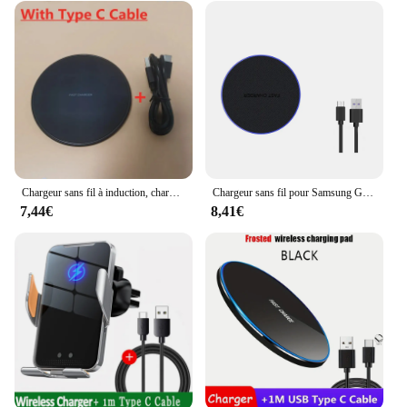
Chargeur sans fil à induction, chargeur rapide, station S6, iPhone 15, 14, 13, 12, X Pro Max, Samsung S23, S22, Xiaomi, Huawei, 30W
Chargeur sans fil pour Samsung Galaxy, S24, S23, S22, USB C, Station de charge à induction rapide sans fil pour iPhone 15, 14, 13, 12 Pro Max
7,44€
8,41€