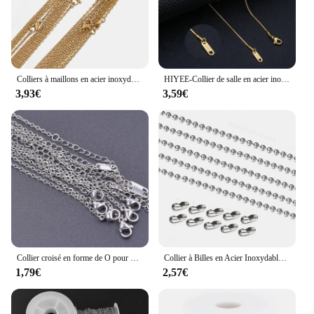
Colliers à maillons en acier inoxydable, croix cubaine, accessoires pour cadeaux de bricolage, bijoux exécutifs, vente en gros en vrac, 50cm, 10 pièces par lot
HIYEE-Collier de salle en acier inoxydable pour femme, bijoux de bricolage, résultats exécutifs, fermoirs ster corrigés, vente en gros
3,93€
3,59€
Collier croisé en forme de O pour hommes et femmes, acier inoxydable, composants de bricolage, fait à la main, bricolage exécutif, vente en gros, 45cm, 1.5mm, 1.6mm, 10 pièces
Collier à Billes en Acier Inoxydable pour Pendentif ou Étiquette de Chien, Bijoux avec 10 Connecteurs, 1,2-6mm de Large, Vente en Gros
1,79€
2,57€