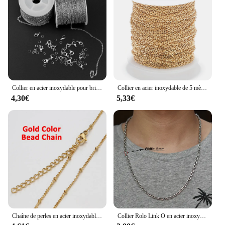
Collier en acier inoxydable pour bricolage, lien, artisanat fait à la main, accessoires de bracelet, bijoux de direction, 1,5mm, 2mm, lot de 10m
Collier en acier inoxydable de 5 mètres, 1.5/2mm, chaîne à maillons, accessoires artisanaux faits à la main, Bracelet, DIY, fabrication de bijoux, 4 couleurs
4,30€
5,33€
Chaîne de perles en acier inoxydable, 10 pièces 5 pièces, pour bricolage, résultats de fabrication de bijoux 45cm + 5cm, chaîne avec fermoirs à homard, ne se décolore pas
Collier Rolo Link O en acier inoxydable pour hommes et femmes, pendentif à breloque, bijoux de document en argent, accessoires exécutifs, cadeau de Noël