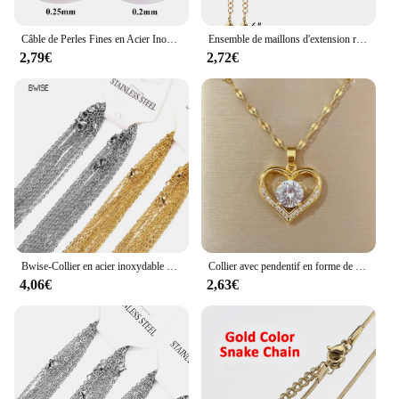
Câble de Perles Fines en Acier Inoxydable, Bijoux de 0.2mm, 0.25mm, 0.3mm, Fournitures de Direction, Vente en Gros
Ensemble de maillons d'extension réglables en acier inoxydable JOExtender, collier et bracelet, fermoirs ster corrigés, bijoux de bricolage exécutifs, 10 pièces
2,79€
2,72€
Bwise-Collier en acier inoxydable pour femme, tour de cou JONo Fade, bijoux exécutifs, vente en gros en vrac, bricolage Rolo, 2mm, 10 pièces par lot
Collier avec pendentif en forme de cœur pour femme, bijou artificiel, en acier inoxydable doré, avec lèvres, chaîne de cou, 2022
4,06€
2,63€