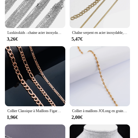
Luxkisskids –chaine acier inoxydable fabrication bijoux,colliers en acier inoxydable pour femmes,lot de 10 pièces, collier, chaîne de 1mm/2mm, bijoux plaqué or 18k collier,ne se décolore pas,vente en gros,Vente d'usine
Chaîne serpent en acier inoxydable, 10 pièces, 5 pièces, pour bricolage, fabrication de bijoux, pendentifs, fermoirs à homard, vente en gros
3,26€
5,47€
Collier Classique à Maillons Figaro en Acier Inoxydable, Bijou de 3mm/4.5m/6mm, en Or Rose, pour Homme et Femme
Collier à maillons JOLong en grains de café en acier inoxydable pour hommes et femmes, tour de cou sur le cou, bijoux faits à la main, accessoires de bricolage exécutif
1,96€
2,00€