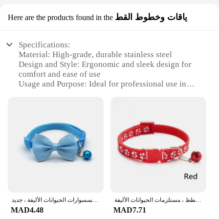
ياقات وخطوط القط
Here are the products found in the
Specifications:
Material: High-grade, durable stainless steel
Design and Style: Ergonomic and sleek design for
comfort and ease of use
Usage and Purpose: Ideal for professional use in
various industries
Performance and Property: Precision-crafted for
superior cutting and shaping capabilities
Parts and Accessories: Comes with a comprehensive
set of tools for versatile use
Applicable People: Designed for professionals and
DIY enthusiasts alike
Features:
|Wholesale|Vendors|
طوق أمان قابل للتعديل مع جرس للحيوانات الأليفة ، بصمة كرتون ، قلادة ملونة ، إكسسوارات للكلاب والقطط ، مستلزمات الحيوانات الأليفة
قابل للتعديل الحيوانات الأليفة القوس جرس الياقات ، متعدد الألوان مستلزمات الحيوانات الأليفة ، لطيف القط أداة خلع الملابس ، اكسسوارات الحيوانات الأليفة ، جديد
**Unmatched Quality and Precision**
MAD4.48
MAD7.71
The CAT TOOLS set is crafted from high-grade