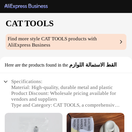
CAT TOOLS
Find more style
CAT TOOLS
products with
AliExpress Business
القط الاستمالة اللوازم
Here are the products found in the
Specifications:
Material: High-quality, durable metal and plastic
Product Discount: Wholesale pricing available for
vendors and suppliers
Type and Category: CAT TOOLS, a comprehensive
set for sale
Design and Style: Ergonomic design for
comfortable handling
Usage and Purpose: Ideal for various tasks, from