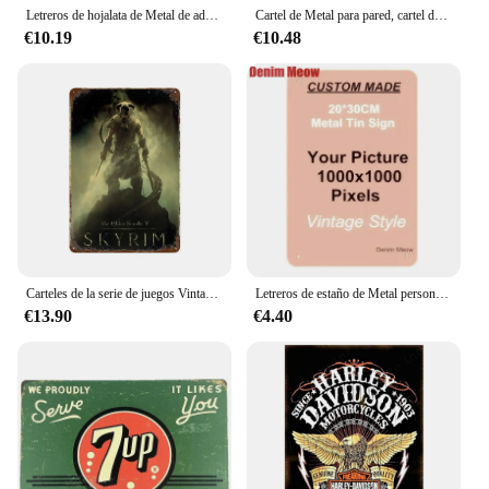
Letreros de hojalata de Metal de advertencia Vintage No Stupid People Beyoud, decoración de pared de este punto para el hogar, bares, garaje, cafetería, Club, hombre, cueva, Pubs Retro
Cartel de Metal para pared, cartel de estaño, pintura de hierro Vintage, decoración para cafetería, restaurante, Club y Bar, café, Pizza, cerveza y Cola
€10.19
€10.48
Carteles de la serie de juegos Vintage, placa de estaño de Metal, colección de fanáticos de los juegos, placas decorativas Retro, decoración de pared artística para sala de juegos en el hogar
Letreros de estaño de Metal personalizados, placa Retro, decoración del hogar, cartel de arte de pared de hierro, placas de texto personalizadas, letrero de calle, 20x30cm/15x30cm/30x30cm
€13.90
€4.40