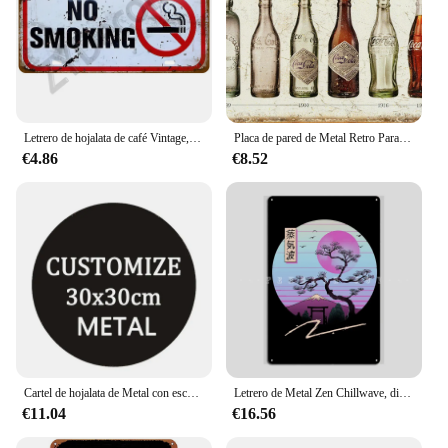
Letrero de hojalata de café Vintage, cartel de Metal divertido, placa de hojalata, decoración del hogar para Bar, Pub, Club, cueva de hombre, decoración de pared, vino, cerveza
Placa de pared de Metal Retro Para Bar, Pub, garaje, Hotel, comedor, cafetería, hogar, Cola
€4.86
€8.52
Cartel de hojalata de Metal con escudo cuadrado personalizado, placa de hojalata para Bar, garaje, hogar, decoración de pared, letreros de arte, placa de madera, pintura, diseño DIY
Letrero de Metal Zen Chillwave, diseño de cueva de Bar y Club, decoración de pared, carteles de estaño
€11.04
€16.56