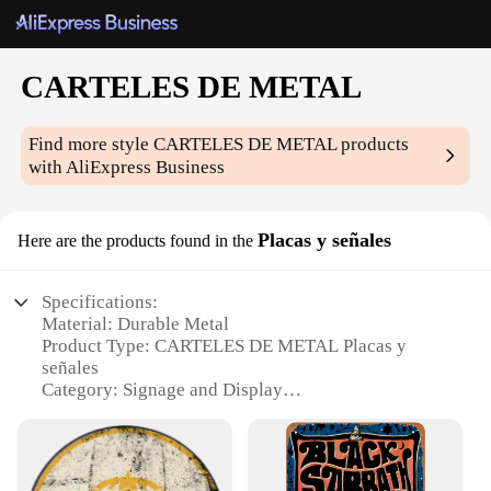
CARTELES DE METAL
Find more style
CARTELES DE METAL
products
with AliExpress Business
Placas y señales
Here are the products found in the
Specifications:
Material: Durable Metal
Product Type: CARTELES DE METAL Placas y
señales
Category: Signage and Display
Design and Style: Modern and Versatile
Usage and Purpose: Indoor and Outdoor Use
Quantity: Available in Sets
Performance and Property: Weather-Resistant and