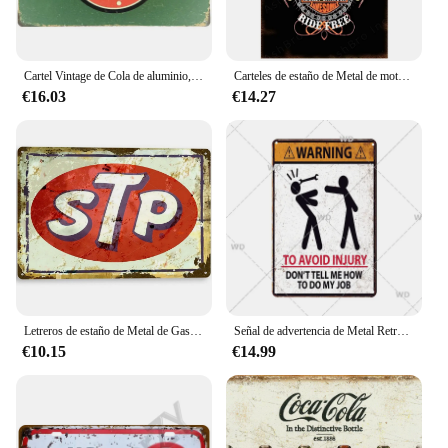
Cartel Vintage de Cola de aluminio, carteles de Metal, placa de bebidas, arte Retro para cocina, hombre, cueva, Bar, Pub, Club, decoración de pared del hogar
Carteles de estaño de Metal de motocicletas indias Vintage, carteles de pared, placa, pintura de hierro, decoración para sala de juegos, cafetería, garaje, Club, Bar, Pubs
€16.03
€14.27
Letreros de estaño de Metal de Gas y aceite de Motor, póster de arte de pared Esso STP, placa Vintage, pintura de hierro, decoración para hombre, cueva, cafetería, garaje, Club, Bar
Señal de advertencia de Metal Retro, placa de advertencia de peligro, cartel de estaño de precaución, placa de Metal para garaje, parque, hogar, cueva de hombre, decoración de pared
€10.15
€14.99