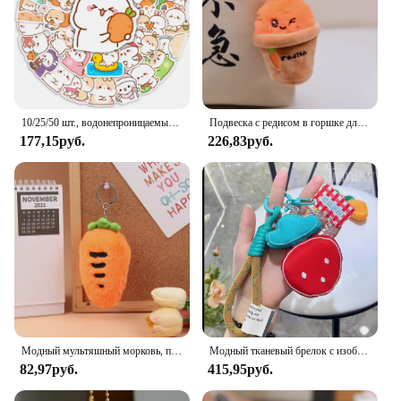
10/25/50 шт., водонепроницаемые наклейки для ноутбука, гитары, скейтборда
Подвеска с редисом в горшке для девочек, подарок, автомобильный аксессуар, брелок для ключей в корейском стиле, брелок для ключей от автомобиля, выдвижной морковный брелок для ключей, подвеска для сумки
177,15руб.
226,83руб.
Модный мультяшный морковь, плюшевая игрушка, брелок, милая мягкая кукла, кулон, автомобильный брелок для ключей, рюкзак, сумка, декор, подарок для ребенка
Модный тканевый брелок с изображением фруктов, прекрасный плюшевый брелок для ключей в виде клубники, моркови, тканевый автомобильный брелок для ключей, подвеска для сумки, безделушка, подарок для девочек
82,97руб.
415,95руб.