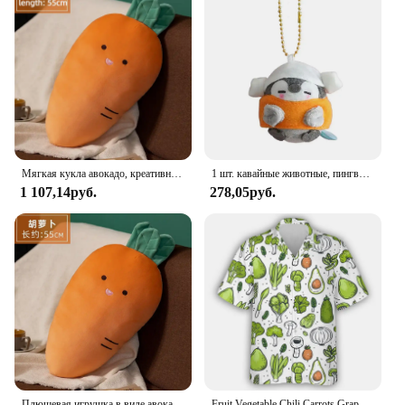
Мягкая кукла авокадо, креативная новая плюшевая подушка для обеда, банана, моркови, грибная автомобильная подушка, кукла, подарок для подруги
1 шт. кавайные животные, пингвин, плюшевые куклы, морковь, динозавр, мороженое, пингвин, мягкая плюшевая подвеска, брелок, игрушки, подарки для детей
1 107,14руб.
278,05руб.
Плюшевая игрушка в виде авокадо, банана, моркови, грибов, декоративная подушка для сна, подушка для кровати, дивана, милая кукла, подарок на день рождения, для девочек и мальчиков, новая идея
Fruit Vegetable Chili Carrots Graphic Shirts For Men Clothes Vegan Chef Tomatoes Cauliflower Beach Shirt Fashion Male Streetwear