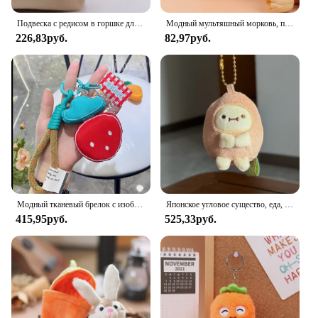
Подвеска с редисом в горшке для девочек, подарок, автомобильный аксессуар, брелок для ключей в корейском стиле, брелок для ключей от автомобиля, выдвижной морковный брелок для ключей, подвеска для сумки
Модный мультяшный морковь, плюшевая игрушка, брелок, милая мягкая кукла, кулон, автомобильный брелок для ключей, рюкзак, сумка, декор, подарок для ребенка
226,83руб.
82,97руб.
Модный тканевый брелок с изображением фруктов, прекрасный плюшевый брелок для ключей в виде клубники, моркови, тканевый автомобильный брелок для ключей, подвеска для сумки, безделушка, подарок для девочек
Японское угловое существо, еда, королевство, морковь, лук, жареные креветки, животное, овощная плюшевая кукла, кулон, кукла, подарок на день рождения для девочки
415,95руб.
525,33руб.