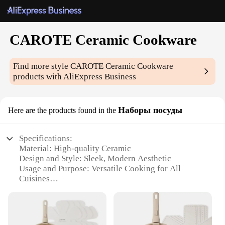
CAROTE Ceramic Cookware
Find more style
CAROTE Ceramic Cookware
products with AliExpress Business
Наборы посуды
Here are the products found in the
Specifications:
Material: High-quality Ceramic
Design and Style: Sleek, Modern Aesthetic
Usage and Purpose: Versatile Cooking for All
Cuisines
Performance and Property: Even Heat Distribution
Shape and Size: Ergonomic Design for Ease of Use
Quantity: Available in Sets for Complete Kitchen
Outfit