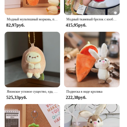
Модный мультяшный морковь, плюшевая игрушка, брелок, милая мягкая кукла, кулон, автомобильный брелок для ключей, рюкзак, сумка, декор, подарок для ребенка
Модный тканевый брелок с изображением фруктов, прекрасный плюшевый брелок для ключей в виде клубники, моркови, тканевый автомобильный брелок для ключей, подвеска для сумки, безделушка, подарок для девочек
82,97руб.
415,95руб.
Японское угловое существо, еда, королевство, морковь, лук, жареные креветки, животное, овощная плюшевая кукла, кулон, кукла, подарок на день рождения для девочки
Подвеска в виде кролика
525,33руб.
222,38руб.