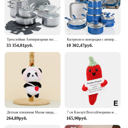
Трехслойная Антипригарная посуда Venice Pro из нержавеющей стали, 13 предметов, набор кастрюль и сковородок, без PFAS, с многослойным покрытием
Кастрюли и сковородки с антипригарным покрытием, набор из 13 предметов, набор кухонной посуды, керамическая сковорода для приготовления пищи, кастрюли для соуса, синие крышки
33 354,01руб.
10 302,47руб.
Детская плюшевая Милая панда, превращающаяся в клубничную, виноградную, женская сумка, мягкий помпон, Автомобильный ключ
7 см Kawayii Broccoli/морковь милая тканая овощная кукла шерсть крючком имитация фруктов украшение брелок для друзей мини вязаный
264,89руб.
165,90руб.