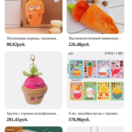
Мультяшная морковь, плюшевая игрушка, брелок, милая мягкая кукла, кулон, автомобильный брелок для ключей, рюкзак, сумка, декор, подарок для ребенка
Высококачественный миниатюрный милый кролик в моркови, искусственное аниме, коричневый, виловый кролик, подвеска, мягкая кукла, подарок, кавайная кукла
90,82руб.
226,48руб.
Брелок с героями мультфильмов, креативная кукла с овощами, морковью, мягкая кукла, мягкая кавайная пушистая плюшевая игрушка в горшке, брелок, детский подарок
8 шт., наклейки-пазлы с героями мультфильмов, яйца, кролик, овца, морковь, цыпленок, наклейки для лица, детская игрушка-головоломка, пасхальная вечеринка, детский подарок
281,41руб.
378,96руб.