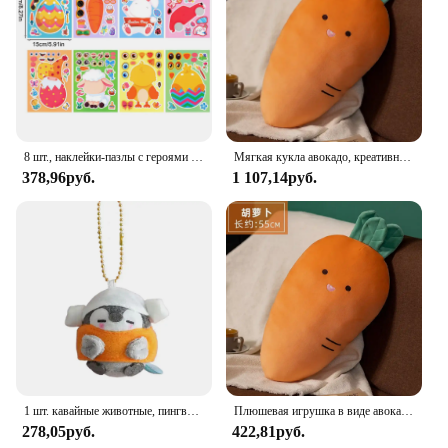
8 шт., наклейки-пазлы с героями мультфильмов, яйца, кролик, овца, морковь, цыпленок, наклейки для лица, детская игрушка-головоломка, пасхальная вечеринка, детский подарок
Мягкая кукла авокадо, креативная новая плюшевая подушка для обеда, банана, моркови, грибная автомобильная подушка, кукла, подарок для подруги
378,96руб.
1 107,14руб.
1 шт. кавайные животные, пингвин, плюшевые куклы, морковь, динозавр, мороженое, пингвин, мягкая плюшевая подвеска, брелок, игрушки, подарки для детей
Плюшевая игрушка в виде авокадо, банана, моркови, грибов, декоративная подушка для сна, подушка для кровати, дивана, милая кукла, подарок на день рождения, для девочек и мальчиков, новая идея
278,05руб.
422,81руб.