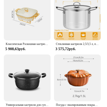
Классическая Роскошная кастрюля в европейском стиле с крышкой, креативная бинауральная квадратная кастрюля, сухая кастрюля, подсвечник, нагревательная керамическая посуда
Стеклянная кастрюля 2,5/3,5 л, прозрачная кастрюля, кастрюли для супа, термостойкая кастрюля с двойной ручкой, стеклянная посуда, кухонные инструменты для приготовления пищи
5 908,63руб.
3 575,72руб.
Универсальная кастрюля для супа Maifan Stone с антипригарным покрытием и крышкой, кухонная кухонная посуда с двумя ушками, газовая индукционная плита
Посуда с эмалированным покрытием, 3,7 л, эмалированная чугунная кастрюля с тыквой, антипригарная эмалированная кастрюля, кастрюля, 12 дюймов для всех источников тепла