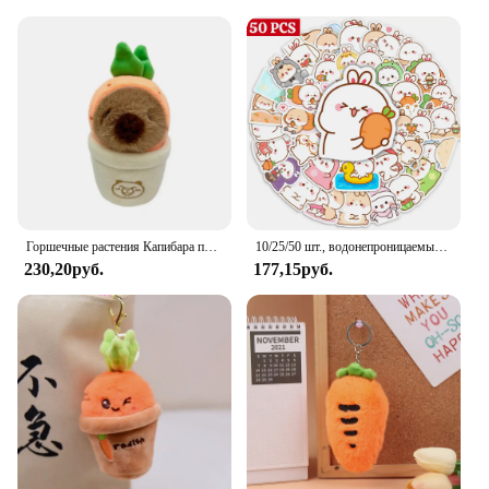
friendly, making it a sustainable choice for your
cooking needs.
Горшечные растения Капибара плюшевый кулон клубника морковь капибара плюшевый брелок забавная милая капибара плюшевая кукла для девочек
10/25/50 шт., водонепроницаемые наклейки для ноутбука, гитары, скейтборда
230,20руб.
177,15руб.