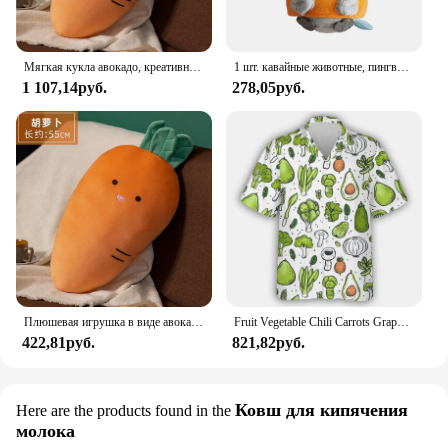
Мягкая кукла авокадо, креативная новая плюшевая подушка для обеда, банана, моркови, грибная автомобильная подушка, кукла, подарок для подруги
1 шт. кавайные животные, пингвин, плюшевые куклы, морковь, динозавр, мороженое, пингвин, мягкая плюшевая подвеска, брелок, игрушки, подарки для детей
1 107,14руб.
278,05руб.
Плюшевая игрушка в виде авокадо, банана, моркови, грибов, декоративная подушка для сна, подушка для кровати, дивана, милая кукла, подарок на день рождения, для девочек и мальчиков, новая идея
Fruit Vegetable Chili Carrots Graphic Shirts For Men Clothes Vegan Chef Tomatoes Cauliflower Beach Shirt Fashion Male Streetwear
422,81руб.
821,82руб.
Ковш для кипячения
Here are the products found in the
молока