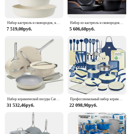
Набор кастрюль и сковородок, керамический антипригарный набор посуды со съемной ручкой, кухонные штабелируемые индукционные кастрюли и сковороды YY136
Набор из кастрюль и сковородок с антипригарным покрытием, набор керамической посуды, кухонные наборы для готовки, Индукционная гранитная кастрюля и сковорода с сковородкой, кастрюли
7 519,00руб.
5 606,60руб.
Набор керамической посуды Caraway с антипригарным покрытием (кастрюли, сковороды, 3 крышки и кухонные принадлежности — нетоксичный — безопасный и совместимый в духовке
Профессиональный набор керамической посуды с антипригарным покрытием, 54 предмета, формы для выпечки, кастрюли, сковороды, набор посуды Cool-Touch, ножи, разделочные доски для кухни
31 532,46руб.
22 098,90руб.