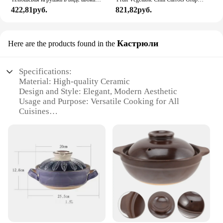
422,81руб.
821,82руб.
Кастрюли
Here are the products found in the
Specifications:
Material: High-quality Ceramic
Design and Style: Elegant, Modern Aesthetic
Usage and Purpose: Versatile Cooking for All
Cuisines
Performance and Property: Even Heat Distribution,
Scratch-Resistant
Shape and Size: Variety of Sets Available to Suit
Different Needs
Durability: Long-Lasting and Easy to Clean
Features:
**Unmatched Durability and Performance**
The CAROTE Ceramic Cookware sets are crafted
from premium ceramic material, ensuring that your
cooking experience is not only aesthetically