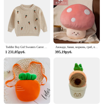
Toddler Boy Girl Sweaters Carrot Pattern Long Sleeve Round Neck Ribbed Chunky Knit Jumper Tops
Авокадо, банан, морковь, гриб, плюшевая игрушка, подушка, спальная кукла, кровать, диванная подушка, милая кукла, подарок на день рождения, для девочек и мальчиков, Рождество
1 231,05руб.
395,19руб.