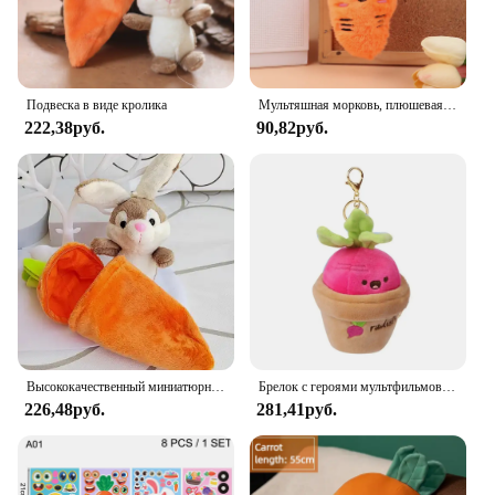
Подвеска в виде кролика
Мультяшная морковь, плюшевая игрушка, брелок, милая мягкая кукла, кулон, автомобильный брелок для ключей, рюкзак, сумка, декор, подарок для ребенка
222,38руб.
90,82руб.
Высококачественный миниатюрный милый кролик в моркови, искусственное аниме, коричневый, виловый кролик, подвеска, мягкая кукла, подарок, кавайная кукла
Брелок с героями мультфильмов, креативная кукла с овощами, морковью, мягкая кукла, мягкая кавайная пушистая плюшевая игрушка в горшке, брелок, детский подарок
226,48руб.
281,41руб.