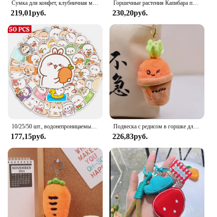
Сумка для конфет, клубничная морковь, детская плюшевая сумка-мессенджер, милые фруктовые плюшевые сумки на плечо, мини-сумка для телефона, сумка через плечо, школьная сумка
Горшечные растения Капибара плюшевый кулон клубника морковь капибара плюшевый брелок забавная милая капибара плюшевая кукла для девочек
219,01руб.
230,20руб.
10/25/50 шт., водонепроницаемые наклейки для ноутбука, гитары, скейтборда
Подвеска с редисом в горшке для девочек, подарок, автомобильный аксессуар, брелок для ключей в корейском стиле, брелок для ключей от автомобиля, выдвижной морковный брелок для ключей, подвеска для сумки
177,15руб.
226,83руб.