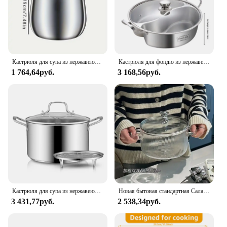
or functionality.
Кастрюля для супа из нержавеющей стали, 1 шт.
Кастрюля для фондю из нержавеющей стали 316, 32 см
1 764,64руб.
3 168,56руб.
Кастрюля для супа из нержавеющей стали, 26/28 см
Новая бытовая стандартная Салатница с крышкой, миска для лапши быстрого приготовления, можно приготовить бинауральный Стеклянный Горшок
3 431,77руб.
2 538,34руб.