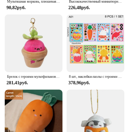
Мультяшная морковь, плюшевая игрушка, брелок, милая мягкая кукла, кулон, автомобильный брелок для ключей, рюкзак, сумка, декор, подарок для ребенка
Высококачественный миниатюрный милый кролик в моркови, искусственное аниме, коричневый, виловый кролик, подвеска, мягкая кукла, подарок, кавайная кукла
90,82руб.
226,48руб.
Брелок с героями мультфильмов, креативная кукла с овощами, морковью, мягкая кукла, мягкая кавайная пушистая плюшевая игрушка в горшке, брелок, детский подарок
8 шт., наклейки-пазлы с героями мультфильмов, яйца, кролик, овца, морковь, цыпленок, наклейки для лица, детская игрушка-головоломка, пасхальная вечеринка, детский подарок
281,41руб.
378,96руб.