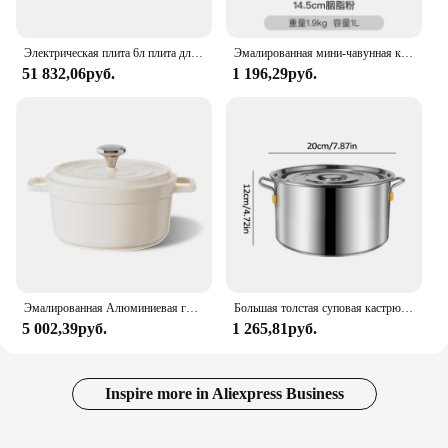
Электрическая плита 6л плита для жарки Автоматическая кухонная машина многофункциональная Автоматическая рисоварка антипригарная сковорода 2000 Вт
Эмалированная мини-чавунная кастрюля, голландская духовка, 1,5 литра для приготовления пищи, запеканка для хлеба, тяжелый горшок для молока, кухонный горшок для тушения
51 832,06руб.
1 196,29руб.
Эмалированная Алюминиевая голландская духовка с крышкой 4,7 л, кастрюля для тушения хлеба, кастрюля для выпечки, антипригарная Кастрюля для всех источников тепла 24 см
Большая толстая суповая кастрюля из нержавеющей стали с ручкой и крышкой, большая емкость, ведро, емкость для воды, бытовые кухонные кастрюли для шеф-повара
5 002,39руб.
1 265,81руб.
Inspire more in Aliexpress Business