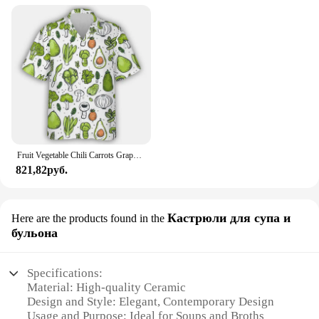
Fruit Vegetable Chili Carrots Graphic Shirts For Men Clothes Vegan Chef Tomatoes Cauliflower Beach Shirt Fashion Male Streetwear
821,82руб.
Кастрюли для супа и
Here are the products found in the
бульона
Specifications:
Material: High-quality Ceramic
Design and Style: Elegant, Contemporary Design
Usage and Purpose: Ideal for Soups and Broths