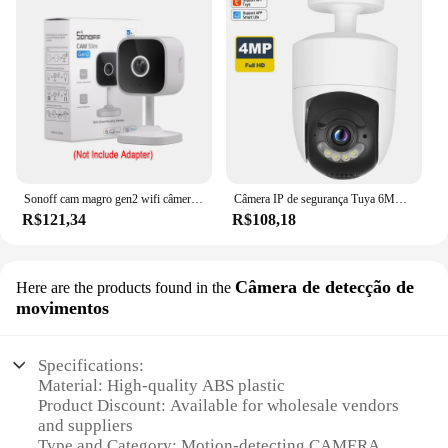
Sonoff cam magro gen2 wifi câmera de segurança em casa inteligente 1080p hd detecção de movimento áudio bidirecional visão noturna suporte alexa google
Câmera IP de segurança Tuya 6MP 2.4G/5G WiFi Mini Câmeras PTZ externas Áudio bidirecional Vigilância por vídeo doméstico SmartLife Alexa Google Home
R$121,34
R$108,18
Câmera de detecção de
Here are the products found in the
movimentos
Specifications:
Material: High-quality ABS plastic
Product Discount: Available for wholesale vendors
and suppliers
Type and Category: Motion-detecting CAMERA