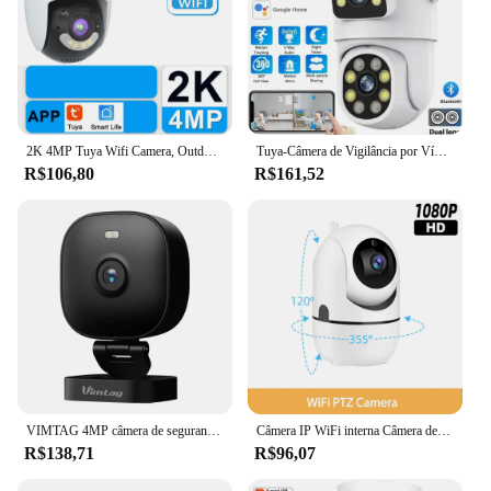
2K 4MP Tuya Wifi Camera, Outdoor Wireless 2.4G/5G PTZ IP Camera, Proteção de Segurança Auto Tracking, Câmeras de Vigilância por Vídeo, Alexa Google Home, CCTV Video Camera Onvif
Tuya-Câmera de Vigilância por Vídeo de Segurança Externa, Lente Dupla, PTZ, WiFi, Full HD, Tela Dupla, Ai Humano, Rastreamento Automático, 4MP, 8MP, 4MP
R$106,80
R$161,52
VIMTAG 4MP câmera de segurança wifi ao ar livre à prova dwaterproof água câmera ip externa vigilância baba eletronica mini camera 10m visao noturna áudio em dois sentidos detecção ai com alexa
Câmera IP WiFi interna Câmera de vigilância sem fio para casa 1080P PTZ com rastreamento automático Monitor de bebê Alexa Câmera IP de segurança 2.4G 5G
R$138,71
R$96,07