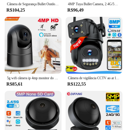
Câmera de Segurança Bullet Outdoor Tuya, Câmeras de Vídeo, Vigilância Mini CCTV, Alexa, Google Home, Vida Inteligente, WiFi, 2.4G, 5G, 2K, 4MP
4MP Tuya Bullet Camera, 2.4G/5G WiFi Câmera de Vigilância, Proteção de Segurança ao Ar Livre, Mini Câmera IP, Detecção de Movimento, Smart Home CCTV Camera, Câmeras de Vídeo Onvif, Alexa Google
R$104,25
R$96,49
5g wifi câmera ip 4mp monitor do bebê 1080p proteção de segurança cctv vigilância vídeo rastreamento automático mini indoor casa cam alexa
Câmera de vigilância CCTV ao ar livre, 4K, 8MP, WiFi, Visão 360 °, Tela dupla, CCTV, Zoom 4X, Proteção de segurança, ICsee, Alexa, Onvif
R$85,61
R$122,55