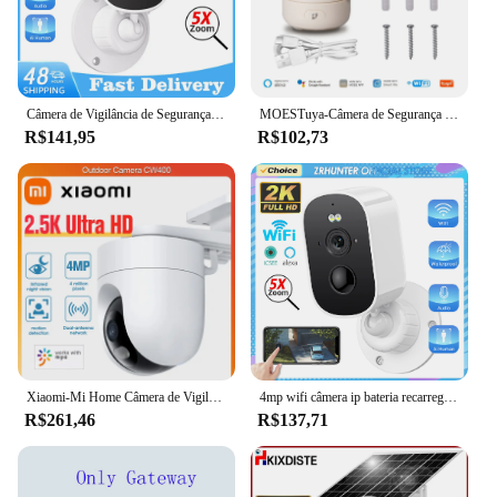
footage, allowing you to capture every detail. With
its wholesale availability, vendors and suppliers can
offer this reliable product to their customers at
competitive prices, making it a smart investment for
anyone seeking a reliable security solution.
Câmera de Vigilância de Segurança Externa Sem Fio, Detecção Humanoide PIR, Spotlight, Cor HD, Visão Noturna, Bateria, 2K, 4MP
MOESTuya-Câmera de Segurança Pan Tilt Inteligente, Wi-Fi, 4MP, HD, Infravermelho, Visão Nocturna, Movimento, Detecção de Som, Monitor, Patrulha Panorâmica
R$141,95
R$102,73
Xiaomi-Mi Home Câmera de Vigilância Inteligente Ao Ar Livre, Webcam de Segurança, Colorida, Visão Noturna, WiFi, 2.5K, IP66, Ultra HD, CW400
4mp wifi câmera ip bateria recarregável câmera de vigilância ao ar livre visão noturna mini câmera de segurança em casa monitor do bebê icsee
R$261,46
R$137,71