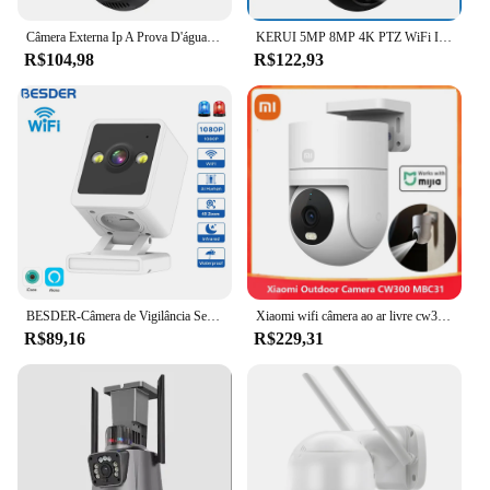
Câmera Externa Ip A Prova D'água 4mp Wifi Ptz Com Infraverme
KERUI 5MP 8MP 4K PTZ WiFi IP Câmera sem fio Tuya Smart Outdoor Home Security Dual Lens 10MP 5K Câmera CCTV Videovigilância
R$104,98
R$122,93
BESDER-Câmera de Vigilância Sem Fio, Monitor Interior do Bebê, Visão Noturna Colorida, Detecção Humana, Wi-Fi, IP 1080P, CCTV 2MP, iCSee App
Xiaomi wifi câmera ao ar livre cw300 mbc31 2.5k qualidade de imagem ultra-clara sem medo vento chuva ai monitoramento humanóide ip66 à prova dip66 água
R$89,16
R$229,31