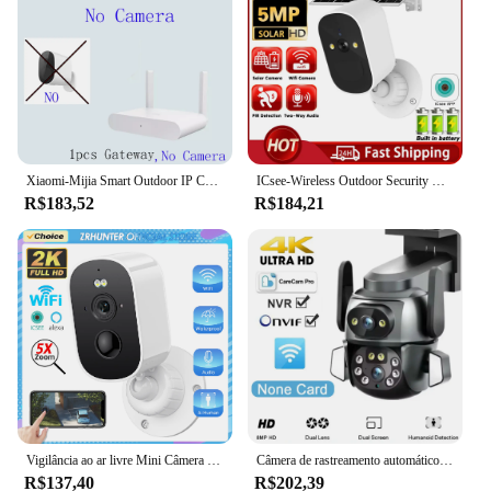
Xiaomi-Mijia Smart Outdoor IP Camera, Segurança Sem Fio, Câmera de Visão Noturna Infravermelha, IP65 Impermeável, Bateria 5700mAh, HD 1080P, Mijia APP
ICsee-Wireless Outdoor Security Câmera Solar, Alimentado por Bateria, Detecção de Movimento, Cor, Visão Nocturna, Impermeável, WiFi, 5MP
R$183,52
R$184,21
Vigilância ao ar livre Mini Câmera de Segurança, Visão Noturna, Home Baby Monitor, Wi-Fi, IP, Bateria Recarregável, 4MP, ICSEE
Câmera de rastreamento automático do corpo AI, 4K, 8MP, WiFi, PTZ, tela dupla, binocular, CCTV, Alexa, segurança, inteligente, IP66, monitoramento, TUYA, 8mm
R$137,40
R$202,39