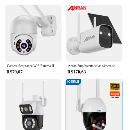
Camera Seguranca Wifi Externa Hd Visão Noturna Sensor
Anran 3mp bateria solar câmera sem fio de vigilância segurança wi fi câmera pir detecção hd áudio em dois sentidos ir & cor visão noturna
R$79,07
R$170,63