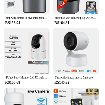
5mp wifi câmera ip tuya inteligente interior mini câmera sem fio alexa segurança em casa detecção humana p2p vigilância automatictracking
5mp tuya wifi câmera ip 5g wifi monitor do bebê proteção de segurança em casa inteligente cctv smartlife vigilância vídeo alexa google casa
R$153,94
R$164,31
TUYA Baby Monitor,2K,5G Wifi,Câmera de Vigilância,5MP,6x Zoom,Câmera Wifi 360°,Interior Mãe Crianças,Gravador de Vídeo,Itens para Bebês,Alexa
Tuya wifi câmera interna 5mp one-touch-ch-chamada monitor do bebê em dois sentidos conversa câmera de segurança ip vigilância de vídeo sem fio 4x zoom cam
R$100,68
R$145,82