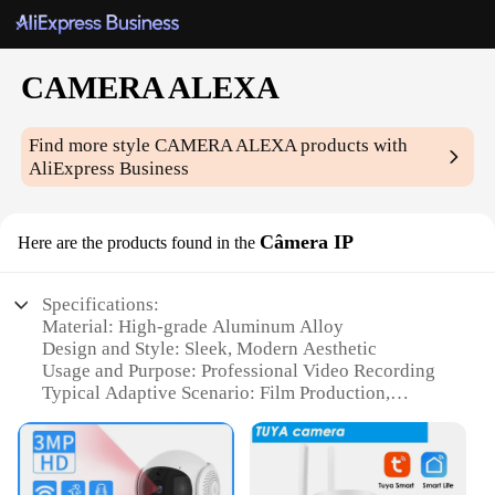
CAMERA ALEXA
Find more style
CAMERA ALEXA
products with
AliExpress Business
Câmera IP
Here are the products found in the
Specifications:
Material: High-grade Aluminum Alloy
Design and Style: Sleek, Modern Aesthetic
Usage and Purpose: Professional Video Recording
Typical Adaptive Scenario: Film Production,
Broadcasting
Performance and Property: 4K Ultra HD Resolution
Parts and Accessories: Includes Lens Adapter and
Tripod Mount