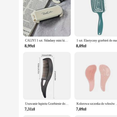
CALIYI 1 szt. Składany mini kieszonkowy grzebień do włosów z lusterkiem przenośny grzebień masujący szczotka do salonu podróżnego narzędzia do stylizacji makijażu na świeżym powietrzu
1 szt. Elastyc
8,99zł
8,09zł
Usuwanie łupieżu Grzebienie do włosów na skórze głowy Grzebień do włosów Samoczyszczące antystatyczne szczotki do masażu Narzędzia do stylizacji w salonie fryzjerskim
Kolorowa szczotka do włosów dla dzieci i kobiet Błyszczący grzebień do wło
7,31zł
7,09zł