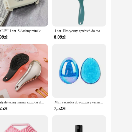
 brush, this comb ensures that your hair is detangled and
for both professional stylists and home users. Whether
suitable for use with hot styling tools. The robust
CALIYI 1 szt. Składany mini kieszonkowy grzebień do włosów z lusterkiem przenośny grzebień masujący szczotka do salonu podróżnego narzędzia do stylizacji makijażu na świeżym powietrzu
1 szt. Elastyczny grzebień do masażu drążona szczotka do włosów grzebienie do masażu skóry głowy stylizacja włosów Detangler szybkie suszenie urządzenie do rozczesywania
rable materials, ensuring that it remains effective and easy
99zł
8,09zł
 feature not only makes it convenient for styling but also
ur hairstyle on the go. Its versatility and convenience
Antystatyczny masaż szczotki do włosów plątanina rozczesywania poduszka powietrzna grzebień do włosów Salon fryzjerski narzędzie do układania włosów fryzjerski
Mini szczotka do rozczesywania włosów jajko okrągły kształt masaż skóry głowy szczotka do włosów splątany grzebień do włosów Salon fryzjerski grzebień do stylizacji włosów podróż
25zł
7,52zł