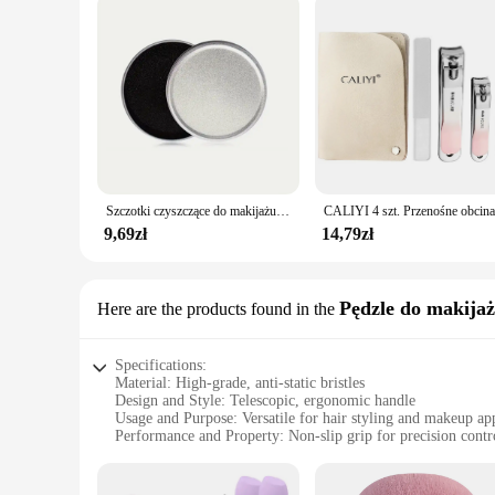
Szczotki czyszczące do makijażu CALIYI gąbka do czyszczenia na sucho pędzle do makijażu szczotki czyszczące do usuwania różu cieni do powiek podczas podróży na zewnątrz
9,69zł
14,79zł
Pędzle do makijaż
Here are the products found in the
Specifications:
Material: High-grade, anti-static bristles
Design and Style: Telescopic, ergonomic handle
Usage and Purpose: Versatile for hair styling and makeup ap
Performance and Property: Non-slip grip for precision contr
Shape or Size: Adjustable length for personalized comfort
Parts and Accessories: Includes a detachable brush head for 