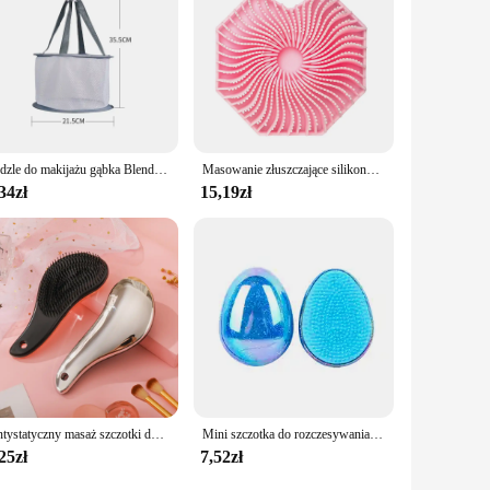
Pędzle do makijażu gąbka Blender Puff Cleaner narzędzia do makijażu mycie czyszczenie miska na płyn zestaw siatek do suszenia na powietrzu do pudru i cieni do powiek
Masowanie złuszczające silikonowa obudowa CALIYI szczotka pod prysznic bardziej higieniczne kąpiele prysznic akcesorium dobrze się pieli
34zł
15,19zł
Antystatyczny masaż szczotki do włosów plątanina rozczesywania poduszka powietrzna grzebień do włosów Salon fryzjerski narzędzie do układania włosów fryzjerski
Mini szczotka do rozczesywania włosów jajko okrągły kształt masaż skóry głowy szczotka do włosów splątany grzebień do włosów Salon fryzjerski grzebień do stylizacji włosów podróż
25zł
7,52zł