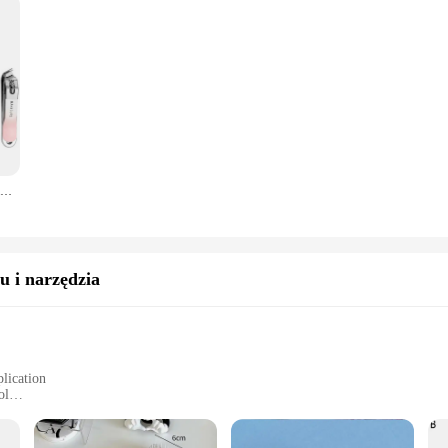
CALIYI 4 szt. Przenośne obcinacz do paznokci pilnik do paznokci paznokieć obcinacz do paznokci odporne na zachlapania nożyczki do paznokci Nail Art narzędzie do Manicure
u i narzędzia
plication
ol
easy cleaning