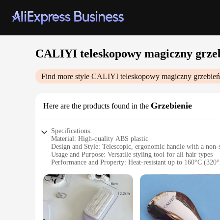
CALIYI teleskopowy magiczny grzeb
Find more style
CALIYI teleskopowy magiczny grzebień 
Grzebienie
Here are the products found in the
Specifications:
Material: High-quality ABS plastic
Design and Style: Telescopic, ergonomic handle with a non-s
Usage and Purpose: Versatile styling tool for all hair types
Performance and Property: Heat-resistant up to 160°C (320
Parts and Accessories: Comes with a detachable, non-sticking
Applicable People: Ideal for both professional stylists and h
Features:
|Caliyi Teleskopowy Magiczny Grzebień Nieprzywierająca 
**Versatile Styling and Care**