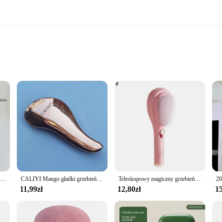
r care. Its innovative design and style make it a must-have for anyone lookin
vity, while the telescopic feature allows for easy adjustment to suit various ha
om fine to thick and curly to straight.
 also about convenience. The non-slip handle provides a comfortable grip, reduc
t travel companion. It's not just a brush; it's a tool that simplifies your hair
Samoczyszcząca się szczotka do włosów dla kobiet szczotka do włosów jeden klucz do czyszczenia utrata włosów poduszki powietrznej grzebień masujący skórę głowy antystatyczna szczotka do włosów
CALIYI Mango gładki grzebień do włosów szczotka TT grzebień profesjonalna szczotka do masażu wiosło szczotka do rozczesywania do mokrych, suchych, kręconych, grubych włosów
Teleskopowy magiczny grzebień grzebień do czyszczenia skóry głowy przenośny antystatyczny grzebień do włosów czyszczenie szczotka do włosów stylizacja włosów
11,99zł
12,80zł
15
 wide range of users. Its adaptable nature makes it suitable for both personal 
t detangling experience without causing hair damage. The set comes with multip
its of a professional-grade hair brush without the hefty price tag, making it a g