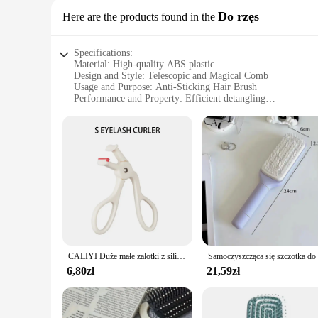
Do rzęs
Here are the products found in the
Specifications:
Material: High-quality ABS plastic
Design and Style: Telescopic and Magical Comb
Usage and Purpose: Anti-Sticking Hair Brush
Performance and Property: Efficient detangling
Parts and Accessories: Comes with a non-slip handle
Applicable People: Suitable for all hair types
Features:
**Effortless Detangling Experience**
The CALIYI Telescopic Magical Comb is a game-changer in hai
quality ABS plastic construction ensures durability and longe
from sticking, making it an ideal choice for all hair types, fr
**Versatile and Convenient**
This versatile hair brush is not just about detangling; it's
or on the go, the CALIYI comb's compact size makes it a perfec
essentials.
CALIYI Duże małe zalotki z silikonowymi paskami do przedłużania podkręcania rzęs i narzędzi do makijażu dla dużych oczu do makijażu
**Adaptable and User-Friendly**
6,80zł
21,59zł
The CALIYI Telescopic Magical Comb is designed to cater to a
performance and property are tailored to provide an efficien
hair styling need. With this product, you can enjoy the benef