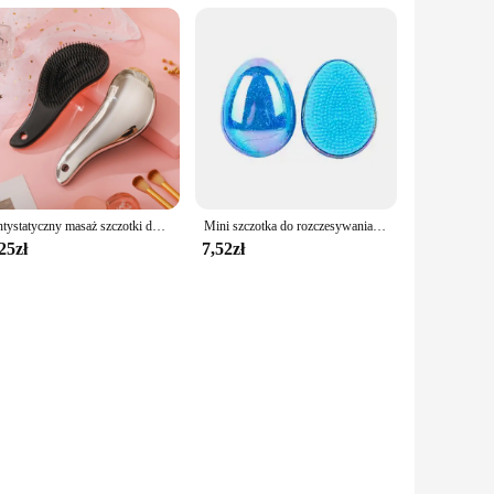
Antystatyczny masaż szczotki do włosów plątanina rozczesywania poduszka powietrzna grzebień do włosów Salon fryzjerski narzędzie do układania włosów fryzjerski
Mini szczotka do rozczesywania włosów jajko okrągły kształt masaż skóry głowy szczotka do włosów splątany grzebień do włosów Salon fryzjerski grzebień do stylizacji włosów podróż
25zł
7,52zł