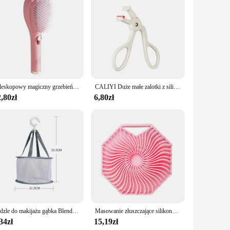
your preferred length, ensuring a comfortable grip for any
ing, or simply brushing through your hair. Whether you're a
lication of powder, blush, or bronzer, while the non-slip
Teleskopowy magiczny grzebień grzebień do czyszczenia skóry głowy przenośny antystatyczny grzebień do włosów czyszczenie szczotka do włosów stylizacja włosów
CALIYI Duże małe zalotki z silikonowymi paskami do przedłużania podkręcania rzęs i narzędzi do makijażu dla dużych oczu do makijażu
for use. The compact size and lightweight construction make
,80zł
6,80zł
e. The ergonomic handle is designed to reduce hand fatigue,
ther you're a professional or a beauty enthusiast. With the
Pędzle do makijażu gąbka Blender Puff Cleaner narzędzia do makijażu mycie czyszczenie miska na płyn zestaw siatek do suszenia na powietrzu do pudru i cieni do powiek
Masowanie złuszczające silikonowa obudowa CALIYI szczotka pod prysznic bardziej higieniczne kąpiele prysznic akcesorium dobrze się pieli
34zł
15,19zł