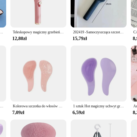
it's a revolution in hair care. Designed with a detachable, non-sticking bristle
with a non-slip grip provides a comfortable and secure hold, making it perfect 
satility makes it an indispensable part of your hair care routine.
ilt to last. It can withstand high temperatures up to 160°C (320°F), making it 
 do włosów szczotka TT grzebień profesjonalna szczotka do masażu wiosło szczotka do rozczesywania do mokrych, suchych, kręconych, grubych włosów
Teleskopowy magiczny grzebień grzebień do czyszczenia skóry głowy przenośny antystatyczny grzebień do włosów czyszczenie szczotka do włosów stylizacja włosów
202419 -Samoczyszcząca szczotka do włosów Damska szczotka do włosów Czyszczenie jednym przyciskiem Wypadanie włosów Poduszka powietrzna Grzebień do masażu skóry głowy Antystatyczna szczotka do włosów
unctionality even after prolonged use. The detachable brush is also made from du
12,80zł
15,79zł
8,
ustment, making it suitable for a variety of hair lengths and thicknesses. This
mpact size make it a perfect travel companion, ensuring that you can maintain yo
ale.
eżu Grzebienie do włosów na skórze głowy Grzebień do włosów Samoczyszczące antystatyczne szczotki do masażu Narzędzia do stylizacji w salonie fryzjerskim
Kolorowa szczotka do włosów dla dzieci i kobiet Błyszczący grzebień do włosów Anti-knot TT Redukcja wypadania włosów Szczotka do rozczesywania Grzebień do masażu skóry głowy Peine
1 sztuk Hot magiczny uchwyt grzebień anty statyczna masująca szczotka do włosów Tangle Detangle prysznic masaż szczotka do włosów grzebień urządzenie do stylizacji włosów
7,09zł
6,59zł
8,