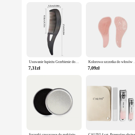
Usuwanie łupieżu Grzebienie do włosów na skórze głowy Grzebień do włosów Samoczyszczące antystatyczne szczotki do masażu Narzędzia do stylizacji w salonie fryzjerskim
Kolorowa szczotka do włosów dla dzieci i kobiet Błyszczący grzebień do wło
7,31zł
7,09zł
Szczotki czyszczące do makijażu CALIYI gąbka do czyszczenia na sucho pędzle do makijażu szczotki czyszczące do usuwania różu cieni do powiek podczas podróży na zewnątrz