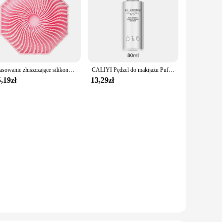
Masowanie złuszczające silikonowa obudowa CALIYI szczotka pod prysznic bardziej higieniczne kąpiele prysznic akcesorium dobrze się pieli
CALIYI Pędzel do makijażu Puff Cleaner 3 w 1 Silikonowa miska z płynem czyszczącym 80 ml do przechowywania Stojak Kosmetyczny środek do czyszczenia narzędzi do makijażu
,19zł
13,29zł