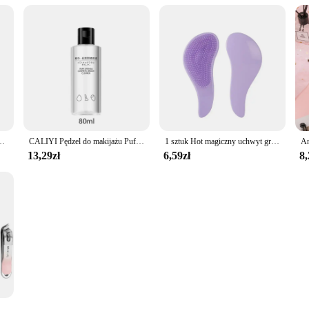
sów Anti-knot TT Redukcja wypadania włosów Szczotka do rozczesywania Grzebień do masażu skóry głowy Peine
CALIYI Pędzel do makijażu Puff Cleaner 3 w 1 Silikonowa miska z płynem czyszczącym 80 ml do przechowywania Stojak Kosmetyczny środek do czyszczenia narzędzi do makijażu
1 sztuk Hot magiczny uchwyt grzebień anty statyczna masująca szczotka do włosów Tangle Detangle prysznic masaż szczotka do włosów grzebień urządzenie do stylizacji włosów
13,29zł
6,59zł
8,
CALIYI 4 szt. Przenośne obcinacz do paznokci pilnik do paznokci paznokieć obcinacz do paznokci odporne na zachlapania nożyczki do paznokci Nail Art narzędzie do Manicure