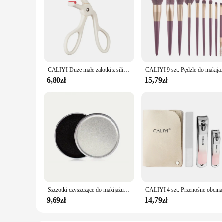
CALIYI Duże małe zalotki z silikonowymi paskami do przedłużania podkręcania rzęs i narzędzi do makijażu dla dużych oczu do makijażu
CALIYI 9 szt. Pędzle do makijażu 
6,80zł
15,79zł
Szczotki czyszczące do makijażu CALIYI gąbka do czyszczenia na sucho pędzle do makijażu szczotki czyszczące do usuwania różu cieni do powiek podczas podróży na zewnątrz
9,69zł
14,79zł