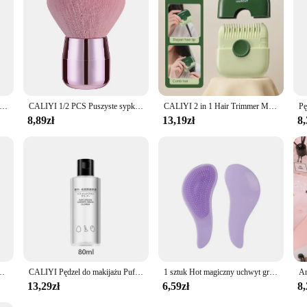
zny grzebień do masażu drążona szczotka do włosów grzebienie do masażu skóry głowy stylizacja włosów Detangler szybkie suszenie urządzenie do rozczesywania
CALIYI 1/2 PCS Puszyste sypkie pędzle do różu w proszku Przenośny MINI Luksusowy pędzel do makijażu Podróżne kosmetyczne narzędzia do makijażu dla kobiet i dziewcząt
CALIYI 2 in 1 Hair Trimmer Massage Comb Hair Clipper Cutting Portable Hair Styling Tools For Salong Travel Home
8,89zł
13,19zł
8,
sów Anti-knot TT Redukcja wypadania włosów Szczotka do rozczesywania Grzebień do masażu skóry głowy Peine
CALIYI Pędzel do makijażu Puff Cleaner 3 w 1 Silikonowa miska z płynem czyszczącym 80 ml do przechowywania Stojak Kosmetyczny środek do czyszczenia narzędzi do makijażu
1 sztuk Hot magiczny uchwyt grzebień anty statyczna masująca szczotka do włosów Tangle Detangle prysznic masaż szczotka do włosów grzebień urządzenie do stylizacji włosów
13,29zł
6,59zł
8,