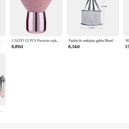
miękkie puder do makijażu kontur cieni korektor do ust narzędzia do makijazu wysokiej jakości pędzel
CALIYI 1/2 PCS Puszyste sypkie pędzle do różu w proszku Przenośny MINI Luksusowy pędzel do makijażu Podróżne kosmetyczne narzędzia do makijażu dla kobiet i dziewcząt
Pędzle do makijażu gąbka Blender Puff Cleaner narzędzia do makijażu mycie czyszczenie miska na płyn zestaw siatek do suszenia na powietrzu do pudru i cieni do powiek
8,89zł
8,34zł
15
CALIYI 4 szt. Przenośne obcinacz do paznokci pilnik do paznokci paznokieć obcinacz do paznokci odporne na zachlapania nożyczki do paznokci Nail Art narzędzie do Manicure