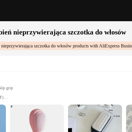
ień nieprzywierająca szczotka do włosów
nieprzywierająca szczotka do włosów
products with AliExpress Busin
lip grip
°F)
 bristle brush
ome users
Szczotka Do Włosów|Wholesale|