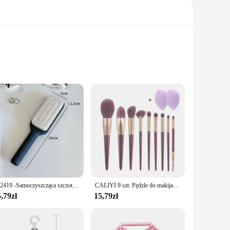
g to enhance their hair detangling routine. The high-
ir lengths. The comb's unique magical properties prevent hair
ing hand fatigue during prolonged use. Whether you're at home
 care routine, making it a valuable addition to your daily
202419 -Samoczyszcząca szczotka do włosów Damska szczotka do włosów Czyszczenie jednym przyciskiem Wypadanie włosów Poduszka powietrzna Grzebień do masażu skóry głowy Antystatyczna szczotka do włosów
CALIYI 9 szt. Pędzle do makijażu miękkie puder do makijażu kontur cieni korektor do ust narzędzia do makijazu wysokiej jakości pędzel
,79zł
15,79zł
use and professional salon settings. The brush's
le combs, ensuring that you have the right tool for every
reat choice for wholesale, vendors, and suppliers.