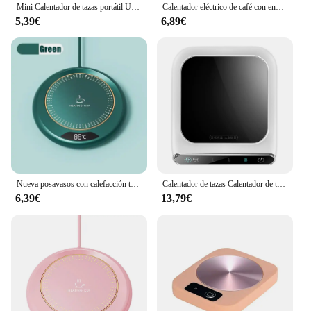
Mini Calentador de tazas portátil USB de 55 grados, taza de café, posavasos de calefacción, placa caliente termostática inteligente, almohadilla calefactora de agua, té y leche
Calentador eléctrico de café con enchufe USB, calentador de tazas portátil con 3 Ajustes de temperatura, para calentar café, bebidas, leche y té
5,39€
6,89€
Nueva posavasos con calefacción termostática inteligente, posavasos con calefacción USB para el hogar, ajuste de 3 velocidades, calefacción, temperatura constante de 55 grados
Calentador de tazas Calentador de tazas 100 ° C Tetera caliente 5 engranajes calentador posavasos placa caliente eléctrica Mini cocina de inducción almohadilla calefactora
6,39€
13,79€