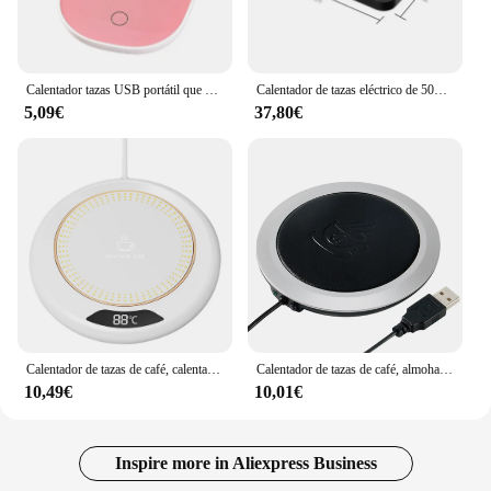
Calentador tazas USB portátil que mantiene almohadilla térmica temperatura constante para bebidas té 918D
Calentador de tazas eléctrico de 50W, placa caliente de 9 engranajes, calentador de temperatura, posavasos de calefacción, fiambrera, leche, café, hogar y oficina, 220V
5,09€
37,80€
Calentador de tazas de café, calentador de tazas eléctrico termostático, 3 ajustes de temperatura, apagado automático, posavasos de calefacción inteligente para el hogar y la Oficina
Calentador de tazas de café, almohadilla calefactora de agua y leche, esterilla cálida, posavasos de temperatura constante, 110/220V, enchufe europeo
10,49€
10,01€
Inspire more in Aliexpress Business