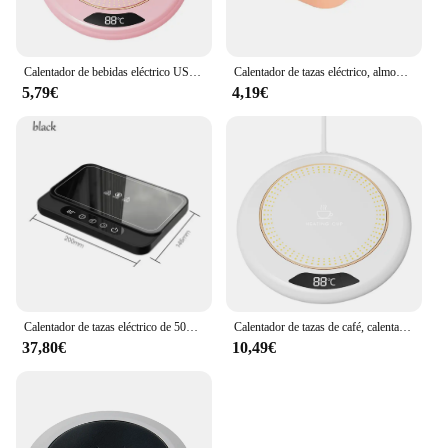
Calentador de bebidas eléctrico USB, 3 ajustes de temperatura, placa calentadora de café, calentador de tazas de café para café, leche, té y bebidas
Calentador de tazas eléctrico, almohadilla calefactora de agua para té de la leche, calentador de tazas, posavasos termostático constante, regalo de oficina en casa de baja potencia
5,79€
4,19€
Calentador de tazas eléctrico de 50W, placa caliente de 9 engranajes, calentador de temperatura, posavasos de calefacción, fiambrera, leche, café, hogar y oficina, 220V
Calentador de tazas de café, calentador de tazas eléctrico termostático, 3 ajustes de temperatura, apagado automático, posavasos de calefacción inteligente para el hogar y la Oficina
37,80€
10,49€