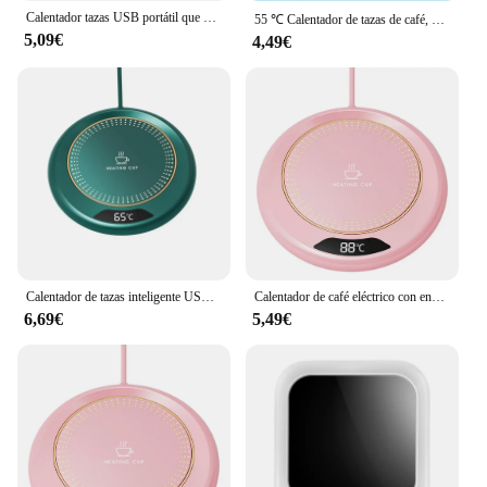
Calentador tazas USB portátil que mantiene almohadilla térmica temperatura constante para bebidas té 918D
55 ℃ Calentador de tazas de café, posavasos con calefacción de temperatura constante, juego de alfombrillas eléctricas USB para leche, agua, regalo para el hogar y la Oficina
5,09€
4,49€
Calentador de tazas inteligente USB, calentador de té termostático, calentador de tazas, calentador de tazas de café ajustable, posavasos calefactor con 3 ajustes de temperatura
Calentador de café eléctrico con enchufe USB, calentador de tazas de café con 3 ajustes de temperatura, calentador de tazas portátil para calentar café, bebidas, té de la leche
6,69€
5,49€