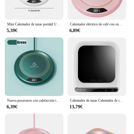
Mini Calentador de tazas portátil USB de 55 grados, taza de café, posavasos de calefacción, placa caliente termostática inteligente, almohadilla calefactora de agua, té y leche
Calentador eléctrico de café con enchufe USB, calentador de tazas portátil con 3 Ajustes de temperatura, para calentar café, bebidas, leche y té
5,39€
6,89€
Nueva posavasos con calefacción termostática inteligente, posavasos con calefacción USB para el hogar, ajuste de 3 velocidades, calefacción, temperatura constante de 55 grados
Calentador de tazas Calentador de tazas 100 ° C Tetera caliente 5 engranajes calentador posavasos placa caliente eléctrica Mini cocina de inducción almohadilla calefactora
6,39€
13,79€