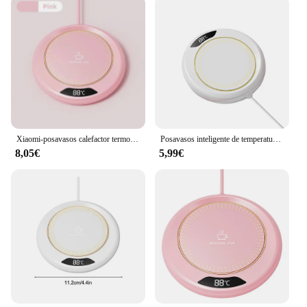
Xiaomi-posavasos calefactor termostático USB, taza calefactora para el hogar, ajuste de 3 velocidades, calefacción de 55 grados, temperatura constante, nuevo
Posavasos inteligente de temperatura constante, almohadilla calefactora de agua, té y leche, USB, 3 Ajustes de temperatura, calentador de tazas para té y agua, Oficina
8,05€
5,99€