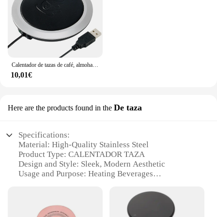
Calentador de tazas de café, almohadilla calefactora de agua y leche, esterilla cálida, posavasos de temperatura constante, 110/220V, enchufe europeo
10,01€
De taza
Here are the products found in the
Specifications:
Material: High-Quality Stainless Steel
Product Type: CALENTADOR TAZA
Design and Style: Sleek, Modern Aesthetic
Usage and Purpose: Heating Beverages
Performance and Property: Rapid Heating, Even
Temperature Distribution
Parts and Accessories: Includes Cup and Heating
Base