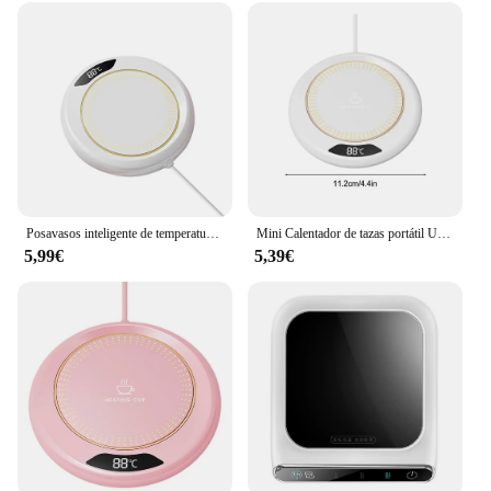
Posavasos inteligente de temperatura constante, almohadilla calefactora de agua, té y leche, USB, 3 Ajustes de temperatura, calentador de tazas para té y agua, Oficina
Mini Calentador de tazas portátil USB de 55 grados, taza de café, posavasos de calefacción, placa caliente termostática inteligente, almohadilla calefactora de agua, té y leche
5,99€
5,39€