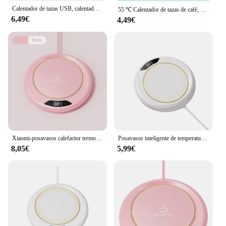
Calentador de tazas USB, calentador eléctrico de tazas de café, té y leche, posavasos de calefacción para el hogar y la Oficina, calentador de tazas de escritorio USB
55 ℃ Calentador de tazas de café, posavasos con calefacción de temperatura constante, juego de alfombrillas eléctricas USB para leche, agua, regalo para el hogar y la Oficina
6,49€
4,49€
Xiaomi-posavasos calefactor termostático USB, taza calefactora para el hogar, ajuste de 3 velocidades, calefacción de 55 grados, temperatura constante, nuevo
Posavasos inteligente de temperatura constante, almohadilla calefactora de agua, té y leche, USB, 3 Ajustes de temperatura, calentador de tazas para té y agua, Oficina
8,05€
5,99€