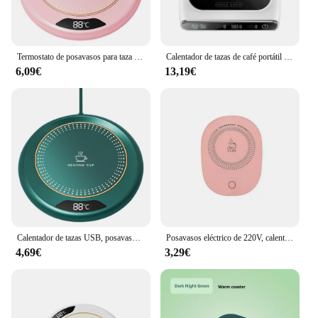
Termostato de posavasos para taza de café, calentador de taza portátil con 3 Ajustes de temperatura, placa calefactora, apagado automático, para viajes y uso en la oficina
Calentador de tazas de café portátil USB con 3 ajustes de temperatura para uso en Escritorio de oficina, calentador de bebidas eléctrico inteligente para el hogar y la Oficina, nuevo
6,09€
13,19€
Calentador de tazas USB, posavasos calefactor, 3 Ajustes de temperatura, placa termostática caliente, almohadilla calefactora de agua, té y leche
Posavasos eléctrico de 220V, calentador de tazas de 55 °C para café, leche, té, almohadilla térmica, alfombrilla termostática, suministros de cocina
4,69€
3,29€