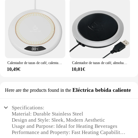
Calentador de tazas de café, calentador de tazas eléctrico termostático, 3 ajustes de temperatura, apagado automático, posavasos de calefacción inteligente para el hogar y la Oficina
Calentador de tazas de café, almohadilla calefactora de agua y leche, esterilla cálida, posavasos de temperatura constante, 110/220V, enchufe europeo
10,49€
10,01€
Eléctrica bebida caliente
Here are the products found in the
Specifications:
Material: Durable Stainless Steel
Design and Style: Sleek, Modern Aesthetic
Usage and Purpose: Ideal for Heating Beverages
Performance and Property: Fast Heating Capability