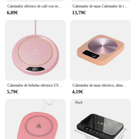
Calentador eléctrico de café con enchufe USB, calentador de tazas portátil con 3 Ajustes de temperatura, para calentar café, bebidas, leche y té
Calentador de tazas Calentador de tazas 100 ° C Tetera caliente 5 engranajes calentador posavasos placa caliente eléctrica Mini cocina de inducción almohadilla calefactora
6,89€
13,79€
Calentador de bebidas eléctrico USB, 3 ajustes de temperatura, placa calentadora de café, calentador de tazas de café para café, leche, té y bebidas
Calentador de tazas eléctrico, almohadilla calefactora de agua para té de la leche, calentador de tazas, posavasos termostático constante, regalo de oficina en casa de baja potencia
5,79€
4,19€