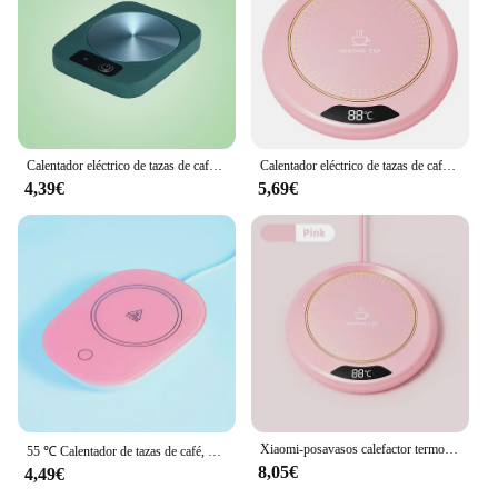
Calentador eléctrico de tazas de café, 5V CC, USB, posavasos de calentamiento de temperatura constante para leche, té, agua, almohadilla de calentamiento, estera cálida
Calentador eléctrico de tazas de café, posavasos con termostato para viajes y oficina, apagado automático, para escritorio, bebidas, té, agua, leche
4,39€
5,69€
Xiaomi-posavasos calefactor termostático USB, taza calefactora para el hogar, ajuste de 3 velocidades, calefacción de 55 grados, temperatura constante, nuevo
55 ℃ Calentador de tazas de café, posavasos con calefacción de temperatura constante, juego de alfombrillas eléctricas USB para leche, agua, regalo para el hogar y la Oficina
8,05€
4,49€