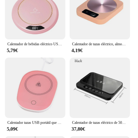
Calentador de bebidas eléctrico USB, 3 ajustes de temperatura, placa calentadora de café, calentador de tazas de café para café, leche, té y bebidas
Calentador de tazas eléctrico, almohadilla calefactora de agua para té de la leche, calentador de tazas, posavasos termostático constante, regalo de oficina en casa de baja potencia
5,79€
4,19€
Calentador tazas USB portátil que mantiene almohadilla térmica temperatura constante para bebidas té 918D
Calentador de tazas eléctrico de 50W, placa caliente de 9 engranajes, calentador de temperatura, posavasos de calefacción, fiambrera, leche, café, hogar y oficina, 220V
5,09€
37,80€