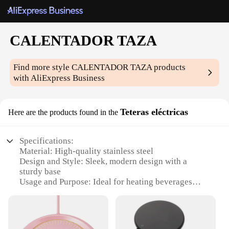
CALENTADOR TAZA
Find more style
CALENTADOR TAZA
products
with AliExpress Business
Teteras eléctricas
Here are the products found in the
Specifications:
Material: High-quality stainless steel
Design and Style: Sleek, modern design with a
sturdy base
Usage and Purpose: Ideal for heating beverages
quickly and efficiently
Performance and Property: 220V power supply
ensures rapid heating
Shape or Size or Weight or Quantity: Compact and