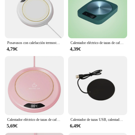
Posavasos con calefacción termostática, posavasos con calefacción USB para el hogar, ajuste de 3 velocidades, temperatura constante para calentador de tazas de té de la leche
Calentador eléctrico de tazas de café, 5V CC, USB, posavasos de calentamiento de temperatura constante para leche, té, agua, almohadilla de calentamiento, estera cálida
4,79€
4,39€
Calentador eléctrico de tazas de café, posavasos con termostato para viajes y oficina, apagado automático, para escritorio, bebidas, té, agua, leche
Calentador de tazas USB, calentador eléctrico de tazas de café, té y leche, posavasos de calefacción para el hogar y la Oficina, calentador de tazas de escritorio USB
5,69€
6,49€