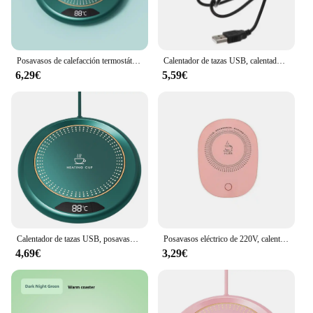
Posavasos de calefacción termostática Xiaomi, posavasos de taza calefactora USB con ajuste de 3 velocidades, calor de temperatura constante de 55 grados para el hogar
Calentador de tazas USB, calentador de tazas de café, calefacción termostática, posavasos, taza eléctrica de leche, té, taza de café, calentador para oficina y hogar
6,29€
5,59€
Calentador de tazas USB, posavasos calefactor, 3 Ajustes de temperatura, placa termostática caliente, almohadilla calefactora de agua, té y leche
Posavasos eléctrico de 220V, calentador de tazas de 55 °C para café, leche, té, almohadilla térmica, alfombrilla termostática, suministros de cocina
4,69€
3,29€