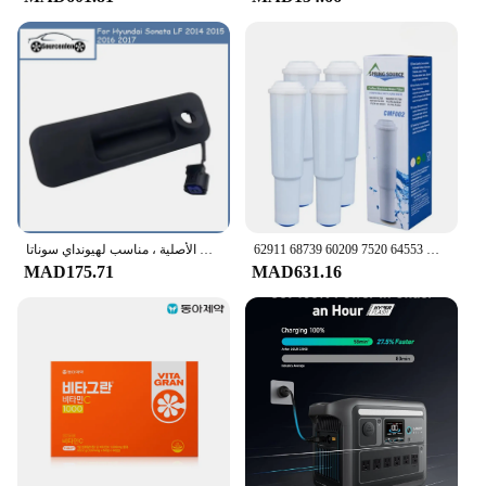
استبدال فلاتر ماكينة القهوة لجورا كليريل الأبيض 64553 7520 60209 68739 62911 S7 S9 S7 C1000 C3000 E9 E5 E50 E55 E60 E65
مقبض قفل بغطاء جذع من شركة تصنيع المعدات الأصلية ، مناسب لهيونداي سوناتا LF من من من من من ، من 81260C1000 C1000 81260-C1000
MAD175.71
MAD631.16