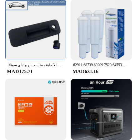
استبدال فلاتر ماكينة القهوة لجورا كليريل الأبيض 64553 7520 60209 68739 62911 S7 S9 S7 C1000 C3000 E9 E5 E50 E55 E60 E65
مقبض قفل بغطاء جذع من شركة تصنيع المعدات الأصلية ، مناسب لهيونداي سوناتا LF من من من من من ، من 81260C1000 C1000 81260-C1000
MAD175.71
MAD631.16