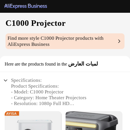
C1000 Projector
Find more style
C1000 Projector
products with
AliExpress Business
لمبات العارض
Here are the products found in the
Specifications:
Product Specifications:
- Model: C1000 Projector
- Category: Home Theater Projectors
- Resolution: 1080p Full HD
- Brightness: 4000 Lumens
- Contrast Ratio: 4000:1
- Connectivity: HDMI, USB, VGA, Audio In/Out
- Weight: 2.8 kg