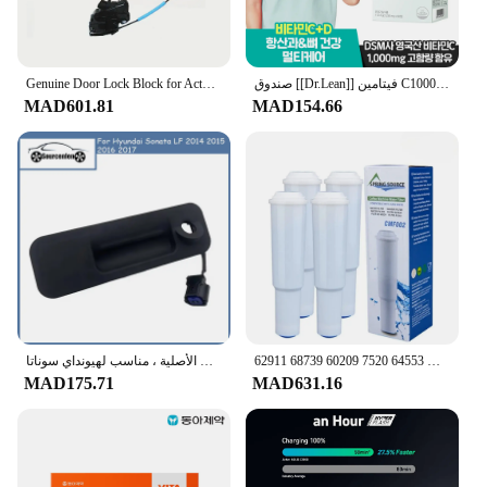
Genuine Door Lock Block for Actuator For Sonata LF 2016 2017 2018 81310 C1000 81320 C1010
صندوق [[Dr.Lean]] فيتامين C1000 + D1000 IU متعدد العناية x 1
MAD601.81
MAD154.66
استبدال فلاتر ماكينة القهوة لجورا كليريل الأبيض 64553 7520 60209 68739 62911 S7 S9 S7 C1000 C3000 E9 E5 E50 E55 E60 E65
مقبض قفل بغطاء جذع من شركة تصنيع المعدات الأصلية ، مناسب لهيونداي سوناتا LF من من من من من ، من 81260C1000 C1000 81260-C1000
MAD175.71
MAD631.16