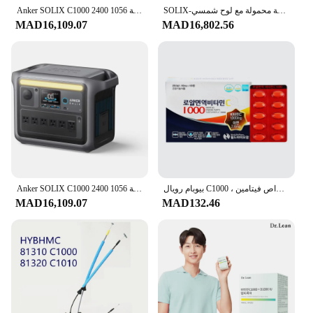
SOLIX-محطة طاقة محمولة مع لوح شمسي W مولد شمسي ، بطارية LiFePO4 ، 6 منافذ تيار متردد ، من نوع W ، 1056Wh ، C1000
Anker SOLIX C1000 2400 واط محطة طاقة محمولة 1056wh بطارية مولد الطاقة الشمسية للمنزل انقطاع التيار الكهربائي التخييم في الهواء الطلق
MAD16,109.07
MAD16,802.56
بيوبام رويال C1000 ، أقراص فيتامين * mg ، بيوبام صحي ، العالم
Anker SOLIX C1000 2400 واط محطة طاقة محمولة 1056wh بطارية مولد الطاقة الشمسية للمنزل انقطاع التيار الكهربائي التخييم في الهواء الطلق
MAD16,109.07
MAD132.46