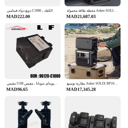
محطة طاقة محمولة Anker-SOLIX C1000 ، مولد طاقة شمسية ، شحن كامل في 58 دقيقة
دونغ-دواء-فيتامين C1000 ، الكعك
MAD222.00
MAD21,687.03
بطارية توسيع Anker SOLIX BP1000 ، بطاريات LiFePO4 ، عمر 10 سنوات ، بطارية إضافية 1056Wh ، 1056Wh
مقبس USB صغير لشركة هيونداي سوناتا ، مقبس AUX ، وحدة تجميع ، مناسب لطرازات LF ، 96120 - C1000
MAD96.65
MAD17,345.28