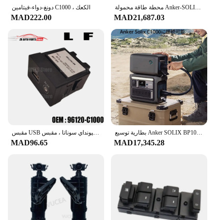
محطة طاقة محمولة Anker-SOLIX C1000 ، مولد طاقة شمسية ، شحن كامل في 58 دقيقة
دونغ-دواء-فيتامين C1000 ، الكعك
MAD222.00
MAD21,687.03
بطارية توسيع Anker SOLIX BP1000 ، بطاريات LiFePO4 ، عمر 10 سنوات ، بطارية إضافية 1056Wh ، 1056Wh
مقبس USB صغير لشركة هيونداي سوناتا ، مقبس AUX ، وحدة تجميع ، مناسب لطرازات LF ، 96120 - C1000
MAD96.65
MAD17,345.28