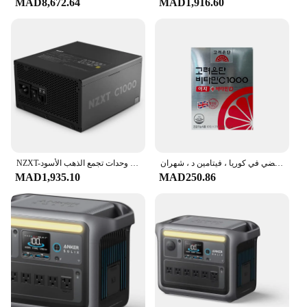
MAD8,672.64
MAD1,916.60
frequent use. The lightweight design makes it easy
to set up and move around, making it a convenient
choice for both home and business environments.
The C1000 Projector is not just a tool for visual
entertainment; it's a dependable partner for all your
projection needs.
فيتامين سي الفضي في كوريا ، فيتامين د ، شهران ، C1000
NZXT-وحدات تجمع الذهب الأسود ، ATX3.1 ، C1000 ، 80PLUS
MAD1,935.10
MAD250.86