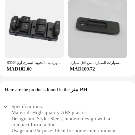
تجميع مفاتيح صندوق السيارة لسيارة هيونداي سوناتا 9 ، إكسسوارات السيارة ، من أجل سيارة
الأصلي هيونداي سوناتا باب السائق مفتاح النافذة الكهربائية ، الجبهة اليسرى أوم 93570C1000 C1000 93570-C1000 93570-C1000 93570-C1000
MAD102.60
MAD109.72
متر PH
Here are the products found in the
Specifications:
Material: High-quality ABS plastic
Design and Style: Sleek, modern design with a
compact form factor
Usage and Purpose: Ideal for home entertainment