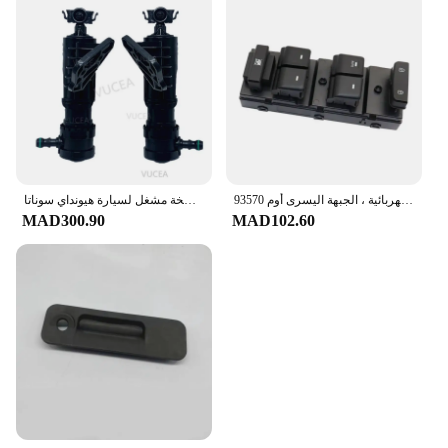
الأصلي هيونداي سوناتا باب السائق مفتاح النافذة الكهربائية ، الجبهة اليسرى أوم 93570C1000 C1000 93570-C1000 93570-C1000 93570-C1000
غسالة بفوهة رش الماء والمصباح الأمامي ، مضخة مشغل لسيارة هيونداي سوناتا LF-98671C1000 672c1000 ، مصباح أمامي ، زوج واحد
MAD300.90
MAD102.60