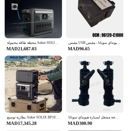
مقبس USB صغير لشركة هيونداي سوناتا ، مقبس AUX ، وحدة تجميع ، مناسب لطرازات LF ، 96120 - C1000
محطة طاقة محمولة Anker-SOLIX C1000 ، مولد طاقة شمسية ، شحن كامل في 58 دقيقة
MAD21,687.03
MAD96.65
غسالة بفوهة رش الماء والمصباح الأمامي ، مضخة مشغل لسيارة هيونداي سوناتا LF-98671C1000 672c1000 ، مصباح أمامي ، زوج واحد
بطارية توسيع Anker SOLIX BP1000 ، بطاريات LiFePO4 ، عمر 10 سنوات ، بطارية إضافية 1056Wh ، 1056Wh
MAD17,345.28
MAD300.90