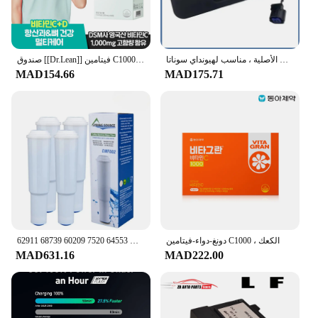
مقبض قفل بغطاء جذع من شركة تصنيع المعدات الأصلية ، مناسب لهيونداي سوناتا LF من من من من من ، من 81260C1000 C1000 81260-C1000
صندوق [[Dr.Lean]] فيتامين C1000 + D1000 IU متعدد العناية x 1
MAD154.66
MAD175.71
دونغ-دواء-فيتامين C1000 ، الكعك
استبدال فلاتر ماكينة القهوة لجورا كليريل الأبيض 64553 7520 60209 68739 62911 S7 S9 S7 C1000 C3000 E9 E5 E50 E55 E60 E65
MAD631.16
MAD222.00