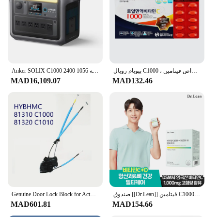
بيوبام رويال C1000 ، أقراص فيتامين * mg ، بيوبام صحي ، العالم
Anker SOLIX C1000 2400 واط محطة طاقة محمولة 1056wh بطارية مولد الطاقة الشمسية للمنزل انقطاع التيار الكهربائي التخييم في الهواء الطلق
MAD16,109.07
MAD132.46
Genuine Door Lock Block for Actuator For Sonata LF 2016 2017 2018 81310 C1000 81320 C1010
صندوق [[Dr.Lean]] فيتامين C1000 + D1000 IU متعدد العناية x 1
MAD601.81
MAD154.66