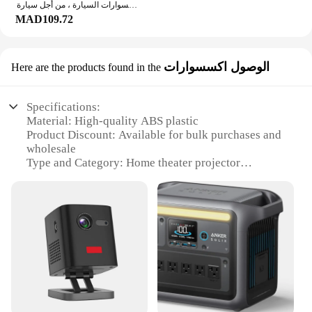
تجميع مفاتيح صندوق السيارة لسيارة هيونداي سوناتا 9 ، إكسسوارات السيارة ، من أجل سيارة
MAD109.72
الوصول اكسسوارات
Here are the products found in the
Specifications:
Material: High-quality ABS plastic
Product Discount: Available for bulk purchases and
wholesale
Type and Category: Home theater projector
Design and Style: Sleek, modern design with a
compact form factor
Usage and Purpose: Ideal for home entertainment
and business presentations
Performance and Property: Bright, clear images with
a resolution of 1080p
Parts and Accessories: Comes with a remote control
and user manual
Features: