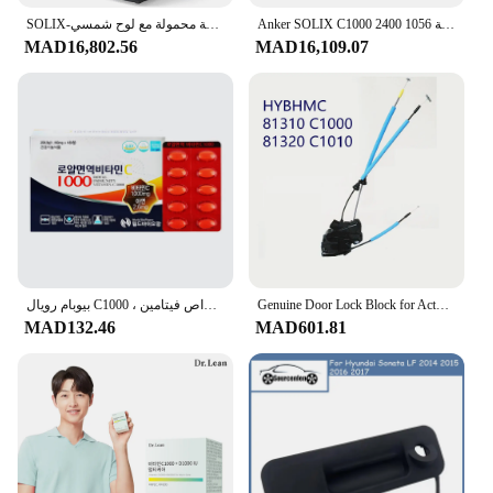
Anker SOLIX C1000 2400 واط محطة طاقة محمولة 1056wh بطارية مولد الطاقة الشمسية للمنزل انقطاع التيار الكهربائي التخييم في الهواء الطلق
SOLIX-محطة طاقة محمولة مع لوح شمسي W مولد شمسي ، بطارية LiFePO4 ، 6 منافذ تيار متردد ، من نوع W ، 1056Wh ، C1000
MAD16,802.56
MAD16,109.07
بيوبام رويال C1000 ، أقراص فيتامين * mg ، بيوبام صحي ، العالم
Genuine Door Lock Block for Actuator For Sonata LF 2016 2017 2018 81310 C1000 81320 C1010
MAD132.46
MAD601.81