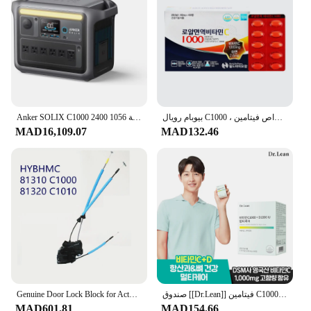
بيوبام رويال C1000 ، أقراص فيتامين * mg ، بيوبام صحي ، العالم
Anker SOLIX C1000 2400 واط محطة طاقة محمولة 1056wh بطارية مولد الطاقة الشمسية للمنزل انقطاع التيار الكهربائي التخييم في الهواء الطلق
MAD16,109.07
MAD132.46
Genuine Door Lock Block for Actuator For Sonata LF 2016 2017 2018 81310 C1000 81320 C1010
صندوق [[Dr.Lean]] فيتامين C1000 + D1000 IU متعدد العناية x 1
MAD601.81
MAD154.66