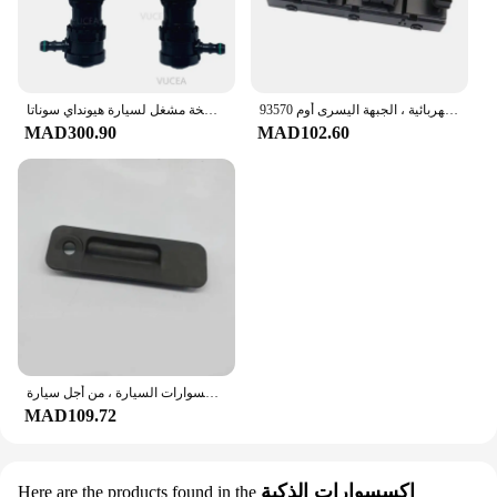
الأصلي هيونداي سوناتا باب السائق مفتاح النافذة الكهربائية ، الجبهة اليسرى أوم 93570C1000 C1000 93570-C1000 93570-C1000 93570-C1000
غسالة بفوهة رش الماء والمصباح الأمامي ، مضخة مشغل لسيارة هيونداي سوناتا LF-98671C1000 672c1000 ، مصباح أمامي ، زوج واحد
MAD300.90
MAD102.60
تجميع مفاتيح صندوق السيارة لسيارة هيونداي سوناتا 9 ، إكسسوارات السيارة ، من أجل سيارة
MAD109.72
اكسسوارات الذكية
Here are the products found in the