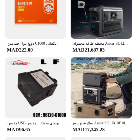
محطة طاقة محمولة Anker-SOLIX C1000 ، مولد طاقة شمسية ، شحن كامل في 58 دقيقة
دونغ-دواء-فيتامين C1000 ، الكعك
MAD222.00
MAD21,687.03
بطارية توسيع Anker SOLIX BP1000 ، بطاريات LiFePO4 ، عمر 10 سنوات ، بطارية إضافية 1056Wh ، 1056Wh
مقبس USB صغير لشركة هيونداي سوناتا ، مقبس AUX ، وحدة تجميع ، مناسب لطرازات LF ، 96120 - C1000
MAD96.65
MAD17,345.28