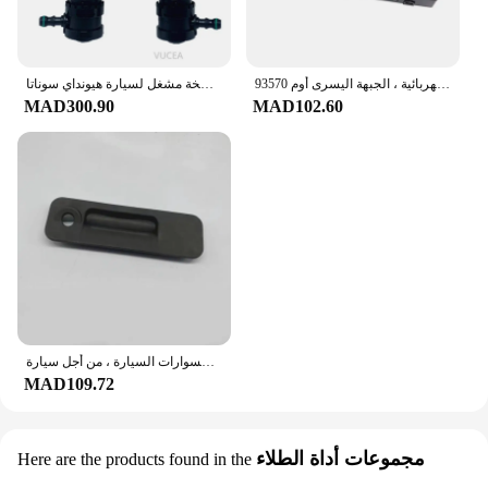
الأصلي هيونداي سوناتا باب السائق مفتاح النافذة الكهربائية ، الجبهة اليسرى أوم 93570C1000 C1000 93570-C1000 93570-C1000 93570-C1000
غسالة بفوهة رش الماء والمصباح الأمامي ، مضخة مشغل لسيارة هيونداي سوناتا LF-98671C1000 672c1000 ، مصباح أمامي ، زوج واحد
MAD300.90
MAD102.60
تجميع مفاتيح صندوق السيارة لسيارة هيونداي سوناتا 9 ، إكسسوارات السيارة ، من أجل سيارة
MAD109.72
مجموعات أداة الطلاء
Here are the products found in the