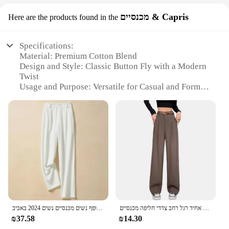
מכנסיים & Capris
Here are the products found in the
Specifications:
Material: Premium Cotton Blend
Design and Style: Classic Button Fly with a Modern
Twist
Usage and Purpose: Versatile for Casual and Formal
Occasions
Type and Category: Trendy Capris and Button Fly
Jeans
Performance and Property: Durable and
Comfortable Fit
Parts and Accessories: None
Features:
**Timeless Elegance Meets Modern Comfort**
The Button Fly Capris and Jeans are a testament to
the enduring appeal of classic denim fashion.
מכנסיים כפתור נשים רוכסן זפר לעוף גבוה משרד מכנסיים עם כיסים בצבע אחיד רגל רחב צדדי חליפה מכנסיים
ישר ישר ישר מוצק לעוף אלסטי גבוה המותניים רופף נשים מכנסיים נשים 2024 באביב
Crafted from a premium cotton blend, these
₪37.58
₪14.30
garments offer a soft, breathable feel that's perfect