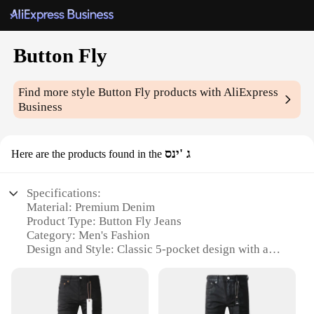
Button Fly
Find more style
Button Fly
products with AliExpress
Business
ג 'ינס
Here are the products found in the
Specifications:
Material: Premium Denim
Product Type: Button Fly Jeans
Category: Men's Fashion
Design and Style: Classic 5-pocket design with a
button fly closure
Usage and Purpose: Versatile for casual and semi-
formal occasions
Performance and Property: Durable and