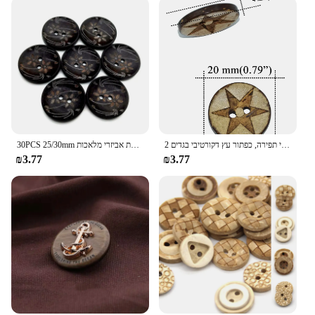
כוכב לייזר טבעי כפתורים עגולים, אביזרי תפירה, כפתור עץ דקורטיבי בגדים 2 holes15pcs 30 יחידות 20 מ "מ
30PCS 25/30mm גדול פרח דפוס עץ כפתורי בגדי תפירת אביזרי מלאכות DIY רעיונות עיצוב הבית וגינה
₪3.77
₪3.77