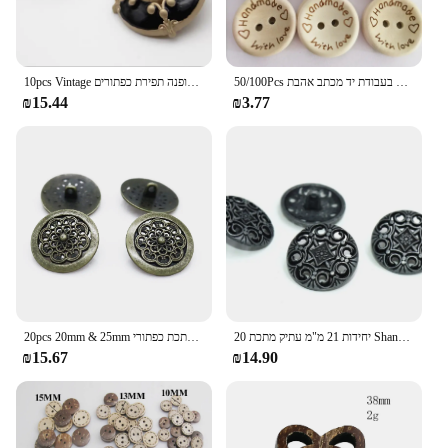
50/100Pcs כפתורי עץ בגדי קישוט חתונת דקור בעבודת יד מכתב אהבת DIY אמנות רעיונות עבור אביזרי תפירה
10pcs Vintage פרל יהלומי מתכת כפתורי בגדי תפירת ציוד ואבזרים נשים מעיל כפתורי אופנה תפירת כפתורים
₪15.44
₪3.77
20 יחידות 21 מ"מ עתיק מתכת Shanked כפתורי דפוס חקוק מתכת תפירת כפתורי סקראפבוקינג מלאכות
20pcs 20mm & 25mm עתיק כסף ברונזה חלול פרח דפוס תפירת שוק מתכת כפתורי DIY בד כפתורים עגול Scrapbook כפתור
₪15.67
₪14.90