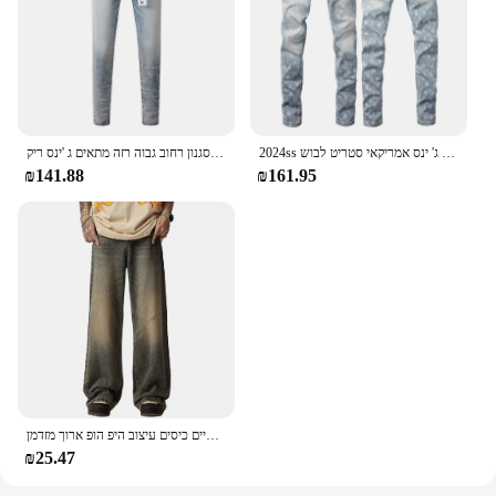
2024ss ג 'ינס ארנקים חדשים ג' ינס אמריקאי סטריט לבוש streeetwear rped
כחול בהיר של גברים במצוקה רזה לחצן זבוב אמריקאי בסגנון רחוב גבוה רזה מתאים ג 'ינס ריק
₪141.88
₪161.95
גברים ישר רחב הרגל בסגנון רטרו רוכסן עלייה באמצע רוכסן כפתור רוכסן לטוס ג 'ינס תחתונים מכנסיים כיסים עיצוב היפ הופ ארוך מזדמן
₪25.47