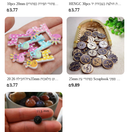
HENGC 30pcs מעורב פרח מגולף עץ כפתורי בגדי ילדי רעיונות חולצת בעבודת יד DIY תפירת סיטונאי
10pcs 20mm דקורטיבי כפתורי בגדי חיל הים רטרו עוגן עיצוב אופנה בגדי מעיל צמר מעיל כפתורי תפירת כפתורים
₪3.77
₪3.77
25mm כפתורי עץ Scrapbook לקשט קישוטים עבור בגדים גדול כפתורי תפירת ספקי diy כפתורי וינטג'
20 יח'\חבילה 26x35mm חמוד ג 'ירפה 2 חור עץ תפירת כפתורים לילדים בגדי אביזרי רקמה רעיונות קישוט מלאכות
₪3.77
₪9.89