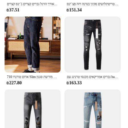
החדשים החדשים של גברים לעוף כחול דהוי כחול במצוקה אופנה בסגנון אמריקאי סגנון סטריטתלושים סקיני בנדנה רזה פצ 'ינס
מכנסי ג 'ינס חורי קרבים בקיץ כיס רוכסן כפתור רוכסן לטוס ברך ישרה אורך הרגל גברים קצרים ג' ינס קצרים
₪37.51
₪151.34
גברים אמריקאים מכנסי טרנינג עם bandanna patchwork חורים כפתור לעוף ג 'ינס קרועים
אדום טורנדו 710 Slim ישר ג 'ינס כפתור לטוס מורשת סגנון Selvedge ינס מכנסיים
₪227.80
₪163.33