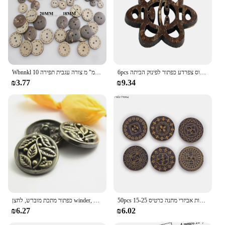
6pcs רטרו מיוחד בצורת כפתורים קוקוס בצורת פרח עץ פרח צפרדע סוס צפרדע כפתור לפינוק הביתה
Wbnnkl 10 מ "מ/15 מ" מ/20 מ "מ/20 מ" מ/20 מ "מ/20 מ" מ צורה עגבית תפירה
₪3.77
₪9.34
50pcs עגול רטרו בציר הדפסת סדרת עץ כפתור תפירת עבודת יד רעיונות בגדי מלאכות אביזרי מתנה כרטיס 15-25mm
כפתור מתכת מוברש, לחצן winder, קישוט רטרו, קישוט רטרו, קישוטים, 18-40 מ "מ, 10 יחידות
₪6.27
₪6.02