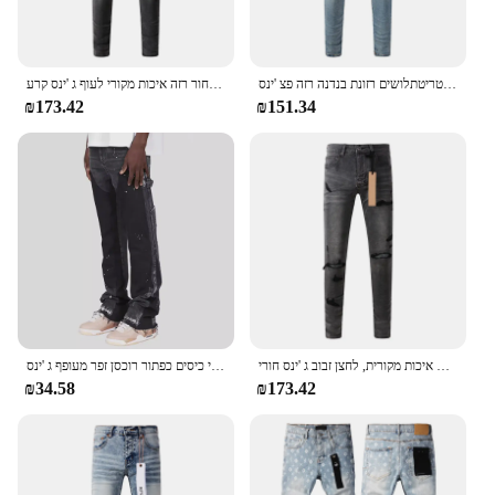
החדשים נכנסים כפתור לגברים לעוף אור אינדיגו לבוש בסגנון אמריקאי בסגנון סטריטתלושים רזונת בנדנה רזה פצ 'ינס
שחור אפור שחור רזה איכות מקורי לעוף ג 'ינס קרע
₪173.42
₪151.34
שחור אפור שחור רזה איכות מקורית, לחצן זבוב ג 'ינס חורי
מכנסי ג 'ינס שטפו גברים וינטג' אורך הקרסול מכנסיים בינוני כיסים כפתור רוכסן זפר מעופף ג 'ינס
₪34.58
₪173.42