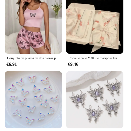
Conjunto de pijama de dos piezas para mujer, chaleco con estampado de mariposa, pantalones cortos, color rosa, Sexy, Verano
Ropa de calle Y2K de mariposa francesa, pijamas para mujer con cuello en V y botones, conjunto de pijamas suaves informales para mujer, ropa de dormir nueva de Otoño Invierno
€6.91
€9.46