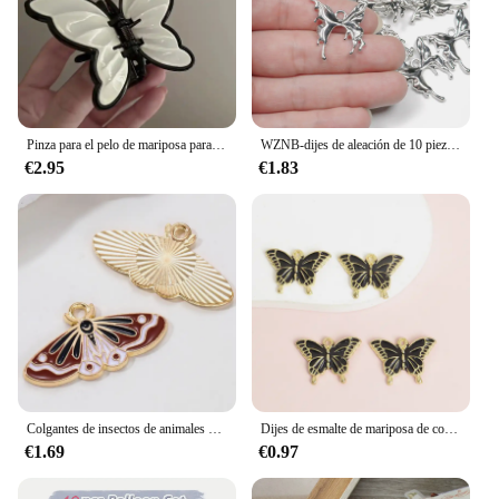
Pinza para el pelo de mariposa para mujer, pinza de plástico colorida, diadema dulce para niña, horquilla, pinza para el pelo de cangrejo, accesorios para peinados de moda
WZNB-dijes de aleación de 10 piezas, dijes de mariposa, colgante de polilla para la fabricación de joyas, pulsera DIY, collares, accesorios artesanales, venta al por mayor
€2.95
€1.83
Colgantes de insectos de animales para hacer joyas, accesorios de joyería hechos a mano, mariposa de colores, 10 piezas
Dijes de esmalte de mariposa de colores, collar de moda, pendientes de gota de aceite, colgantes de aleación para fiestas diarias, uso diario, 10 piezas
€1.69
€0.97