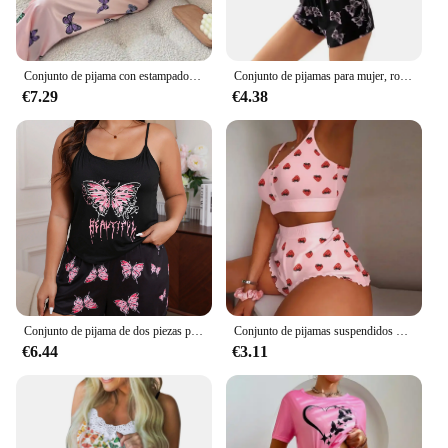
Conjunto de pijama con estampado de mariposa para mujer, Top de tirantes con cuello en V, pantalones con cintura elástica, ropa de dormir para estar en casa
Conjunto de pijamas para mujer, ropa de dormir con 2 piezas, camisetas sin mangas cortas y pantalones cortos S M L negro, transpirable, suave, informal, estampado de mariposa
€7.29
€4.38
Conjunto de pijama de dos piezas para mujer, Top y pantalones cortos con estampado de mariposa de talla grande, ropa de dormir informal de noche, ropa de estar por casa
Conjunto de pijamas suspendidos para el hogar con estampado de mariposas y labios a la moda para mujer, chaleco, sujetador, Top, ropa de dormir corta, lencería, camisón para mujer
€6.44
€3.11