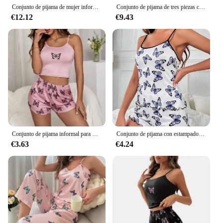
Conjunto de pijama de mujer informal y cómodo con cuello redondo y manga larga y pantalones negros con estampado de mariposas
Conjunto de pijama de tres piezas con estampado de mariposa para mujer, top corto con cuello halter, cómodo y elegante, sexy, nuevo
€12.12
€9.43
Conjunto de pijama informal para mujer, Top de camuflaje con cuello redondo y estampado de mariposa con tirantes de dos piezas, combinado con pantalones cortos
Conjunto de pijama con estampado de mariposa para mujer, Top de camisola con cuello redondo y pantalones cortos con ribete de lechuga, ropa de dormir suave para verano
€3.63
€4.24