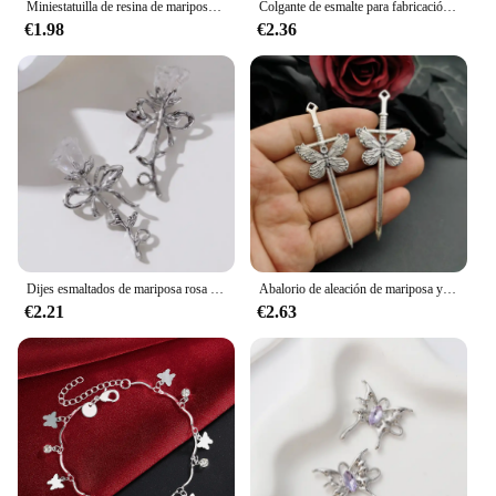
Miniestatuilla de resina de mariposa brillante, adorno artesanal de cabujón plano, fabricación de joyas, accesorios para el cabello, 7x9mm, novedad de 100 piezas
Colgante de esmalte para fabricación de joyas, dijes de mariposa y estrellas de Color púrpura, 10 piezas, collar hecho a mano, pulsera
€1.98
€2.36
Dijes esmaltados de mariposa rosa para hacer joyas, colgantes roamáticos de estilo dulce y fresco, accesorios hechos a mano, 5 piezas
Abalorio de aleación de mariposa y espada, colgante de diseñador para la fabricación de joyas, accesorios de joyería DIY, 5 piezas, 78x28mm, nuevo
€2.21
€2.63