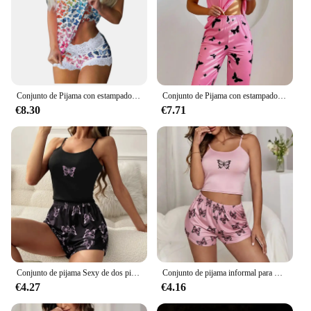
Conjunto de Pijama con estampado de mariposa para mujer, camisola de encaje sin mangas, pantalones cortos, lencería, ropa interior con lazo, trajes de 2 piezas
Conjunto de Pijama con estampado de mariposa para mujer, de 2 piezas ropa de dormir, Tops de manga corta con pantalones, Verano
€8.30
€7.71
Conjunto de pijama Sexy de dos piezas para mujer, Top sin mangas con estampado de mariposa, pantalones cortos de cintura elástica, pijama informal para el hogar
Conjunto de pijama informal para mujer, Top de camuflaje con cuello redondo y estampado de mariposa con tirantes de dos piezas, combinado con pantalones cortos
€4.27
€4.16