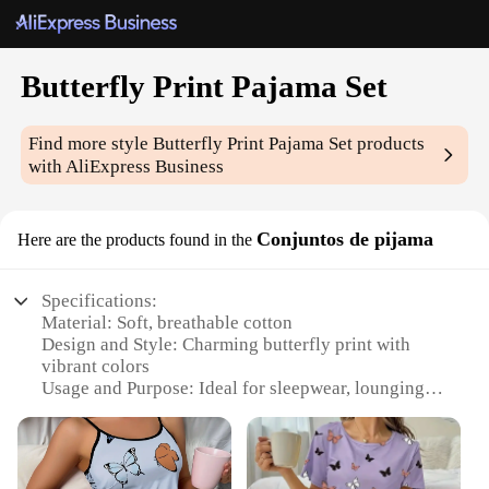
Butterfly Print Pajama Set
Find more style
Butterfly Print Pajama Set
products
with AliExpress Business
Conjuntos de pijama
Here are the products found in the
Specifications:
Material: Soft, breathable cotton
Design and Style: Charming butterfly print with
vibrant colors
Usage and Purpose: Ideal for sleepwear, lounging,
or relaxation
Shape or Size: Comfortable and true-to-size fit
Performance and Property: Durable and easy to care
for