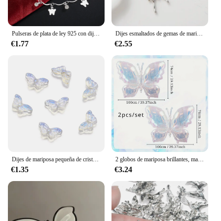
Pulseras de plata de ley 925 con dijes para mujer, cadena de mariposa de circón, joyería fina elegante para fiesta de boda y Navidad
Dijes esmaltados de gemas de mariposa grande, 10 piezas, bonitos colgantes de animales para hacer accesorios de joyería hechos a mano
€1.77
€2.55
Dijes de mariposa pequeña de cristal transparente, colgante de Animal para pulsera hecha a mano, collar, fabricación de joyas, 8x15mm, 30 unidades por lote
2 globos de mariposa brillantes, mariposas gigantes blancas perladas para celebraciones navideñas
€1.35
€3.24