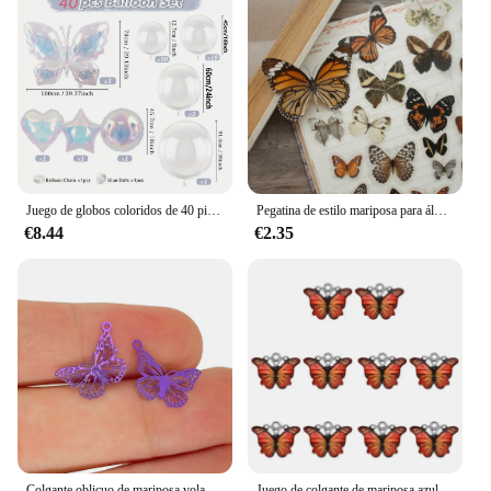
Juego de globos coloridos de 40 piezas para niña, Bola de amor con forma de mariposa, decoración para fiesta de cumpleaños y boda
Pegatina de estilo mariposa para álbum de recortes, etiqueta de embalaje de regalo DIY, etiqueta de decoración, marrón, amarillo, negro, Otoño, 28 piezas
€8.44
€2.35
Colgante oblicuo de mariposa voladora de acero inoxidable, accesorio colorido para fabricación de joyas, 50 piezas, 15x10mm, C1946
Juego de colgante de mariposa azul, pulsera artesanal Popular, pendientes, fabricación de joyas, abalorio, accesorios para collares hechos a mano, venta al por mayor, 20 unids/set