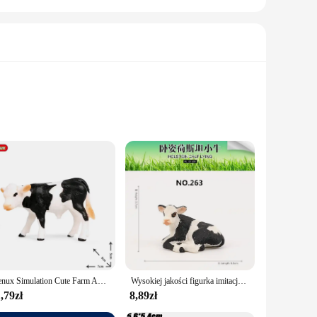
protected and stylish. The sleek GT5 design is not only
s it can withstand the rigors of daily wear, making it a
n the park or a leisurely hike in the countryside, this coat's
providing a coordinated look and secure attachment point for
Oenux Simulation Cute Farm Animals Milk Cow Cattle Calf Angus Bull OX Buffalo Model Figurki edukacyjne Śliczna zabawka Prezent dla dziecka
Wysokiej jakości figurka imitacje zwierząt Model realistyczny projekt bydlęcy bydlęcy byk dekoracja domu zabawki edukacyjne na prezent dla dzieci
,79zł
8,89zł
adjustable features allow for a snug, tailored fit, ensuring
e who value both quality and style in their pet's attire.