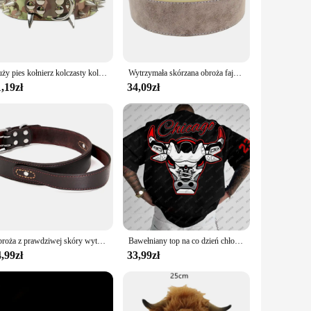
 riding. The robust material ensures a long-lasting product
additional strength and resilience to the set, making it a
ows for a snug fit on the horse, minimizing discomfort
Duży pies kołnierz kolczasty kolczasty dla Pitbull owczarek niemiecki szkolenia skórzany pies Colla z kolcami dla Mastiff Rottweiler
Wytrzymała skórzana obroża fajne kolczaste obroże dla psów regulowane na średnie duże psy Pitbull K9 L XL
rmance. Whether you're a seasoned professional or a novice
,19zł
34,09zł
meet the demands of various training scenarios. The set's
aftsmanship make this set a valuable addition to any
Obroża z prawdziwej skóry wytrzymałe obroże treningowe z prawdziwej skóry dla średnich duże psy zwierzęta Pitbull z szybkim uchwyt kontrolkowy
Bawełniany top na co dzień chłopięcy wysokiej jakości odzież dla dorosłych T Shirt mężczyźni Streetwear nastolatek Tee dres odzież sportowa Chicago Red Hot Bulls
,99zł
33,99zł