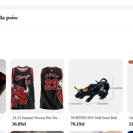
dla psów
f
s
yle, crafted from the finest bull leather to ensure your canine companion stays 
that enhances your dog's natural movement. The coat's robust construction ensure
at is the perfect companion for any outdoor activity. Whether it's a brisk walk i
y and comfortable. The coat's design also includes a matching leather harness, 
 chłopięcy wysokiej jakości odzież dla dorosłych T Shirt mężczyźni Streetwear nastolatek Tee dres odzież sportowa Chicago Red Hot Bulls
24-25 Summer Newest Hot Team nr. 23, kamizelka z okrągłym dekoltem Bull Fans Must-have Sports Szybkoschnąca moda męska i damska Oddychająca
NORTHEUINS Wall Street Bull Market Żywica Ozdoby Feng Shui Fortune Figurki bogactwa do dekoracji wnętrz biurowych
30,89zł
70,19zł
11
 is available in a range of sizes to fit dogs of all shapes and sizes. The coat's 
n and durable materials make this coat a long-lasting investment, ideal for thos