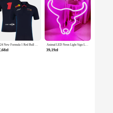
2024 New Formula 1 Red Bull Team Racing Oficjalna strona internetowa Racing Koszulka polo Jersey Outdoor Sports Jersey Trening dla dorosłych i kobiet
Animal LED Neon Light Sign Lamp Bull Cow Head Wall Night Light for Room Party Shop Wall Festival Decor Xmas Gift
,68zł
39,19zł