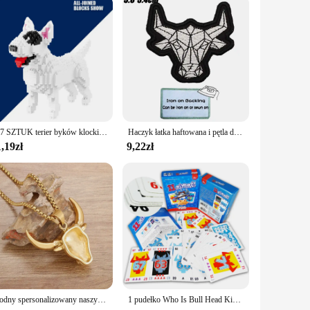
ity materials make it a sought-after item for pet owners
ok for their canine companions. The convenience of this
797 SZTUK terier byków klocki zmontowane zabawki symulacja zwierzęcia model kreatywna dekoracja domu zabawki prezent ulubione dzieci
Haczyk łatka haftowana i pętla do haftowania odznaka wojskowa
,19zł
9,22zł
Modny spersonalizowany naszyjnik z głową byka dla mężczyzn i kobiet Hip Hop Rock Street Party Biżuteria Prezent
1 pudełko Who Is Bull Head King Leisure Gathering Gra planszowa Rodzic Dziecko Gra wieloosobowa Pulpit Inteligencja Gra Gra karciana