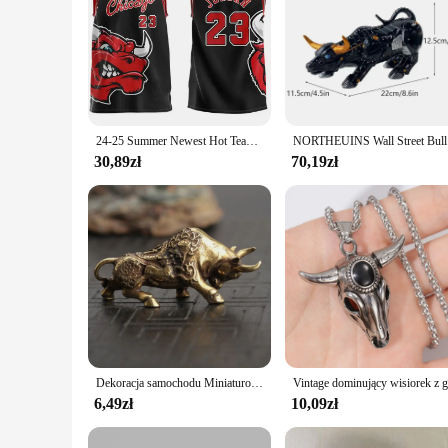
24-25 Summer Newest Hot Team nr. 23, kamizelka z okrągłym dekoltem Bull Fans Must-have Sports Szybkoschnąca moda męska i damska Oddychająca
NORTHEUIN
30,89zł
70,19zł
Dekoracja samochodu Miniaturowe ozdoby Retro Mosiężna rzeźba byka Biurko Bogata krowa Kreatywne małe prezenty
6,49zł
10,09zł