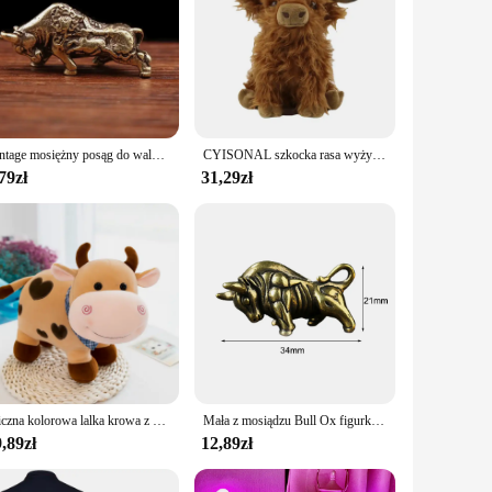
Vintage mosiężny posąg do walki byków Mini dekoracja z motywem zwierzęcym na blat posągi byka ozdoby wykwintne ręcznie robiony prezent
CYISONAL szkocka rasa wyżynna pluszowe zwierzęta pluszowe zabawki puszysty byk lalka zwierzę miękkie na prezent dla dzieci chłopców dziewcząt, 10 cali wzrostu
79zł
31,29zł
Śliczna kolorowa lalka krowa z kreskówek 25 cm Super miękka pluszowa zabawka z szalikiem Kawaii Bull Doll Świetne prezenty
Mała z mosiądzu Bull Ox figurka statua zwierząt wisiorek dla biurko do pracy w domu dekoracji DIY breloczek rzemiosło i sztuki
,89zł
12,89zł