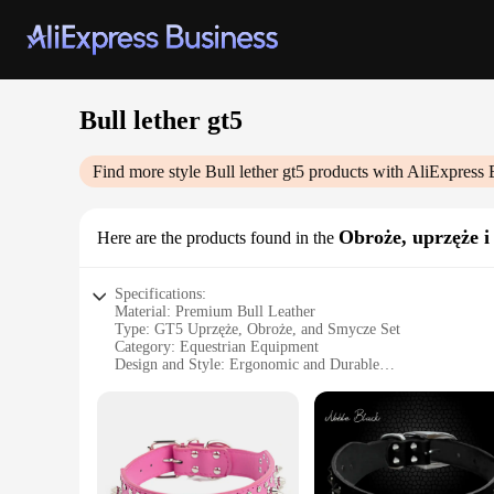
Bull lether gt5
Find more style
Bull lether gt5
products with AliExpress 
Obroże, uprzęże i
Here are the products found in the
Specifications:
Material: Premium Bull Leather
Type: GT5 Uprzęże, Obroże, and Smycze Set
Category: Equestrian Equipment
Design and Style: Ergonomic and Durable
Usage and Purpose: Horse Training and Riding
Performance and Property: High-Resilience and Comfort
Features:
|Bull Lether Gt5|Wholesale|Vendors|
**Unmatched Quality and Durability**