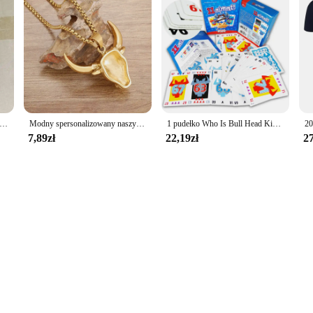
olorowy czerwony byk Wysokiej jakości dzianinowa czapka dla kobiet i mężczyzn Dorywcza czapka beanie Czapka zimowa Miękkie ciepłe czapki unisex
Modny spersonalizowany naszyjnik z głową byka dla mężczyzn i kobiet Hip Hop Rock Street Party Biżuteria Prezent
1 pudełko Who Is Bull Head King Leisure Gathering Gra planszowa Rodzic Dziecko Gra wieloosobowa Pulpit Inteligencja Gra Gra karciana
7,89zł
22,19zł
27