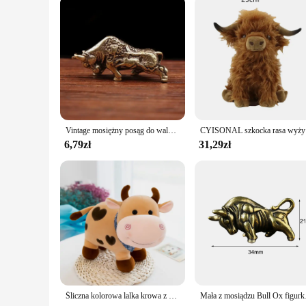
**Versatile and Convenient for Vendors and Suppliers**
As a wholesale vendor or supplier, the Bull leather GT5 coat 
looking for both style and durability. The coat's sets, avail
product makes it a standout choice for those looking to provi
Vintage mosiężny posąg do walki byków Mini dekoracja z motywem zwierzęcym na blat posągi byka ozdoby wykwintne ręcznie robiony prezent
CYISONAL szko
6,79zł
31,29zł
Śliczna kolorowa lalka krowa z kreskówek 25 cm Super miękka pluszowa zabawka z szalikiem Kawaii Bull Doll Świetne prezenty
Mała z mosiądzu Bull 