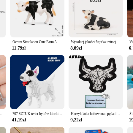
S Wall Street Bull Market Żywica Ozdoby Feng Shui Fortune Figurki bogactwa do dekoracji wnętrz biurowych
Oenux Simulation Cute Farm Animals Milk Cow Cattle Calf Angus Bull OX Buffalo Model Figurki edukacyjne Śliczna zabawka Prezent dla dziecka
Wysokiej jakości figurka imitacje zwierząt Model realistyczny projekt bydlęcy bydlęcy byk dekoracja domu zabawki edukacyjne na prezent dla dzieci
11,79zł
8,89zł
6,
Vintage dominujący wisiorek z głową byka uroczy męski naszyjnik moda boże narodzenie prezent na walentynki talizman biżuteria akcesoria
797 SZTUK terier byków klocki zmontowane zabawki symulacja zwierzęcia model kreatywna dekoracja domu zabawki prezent ulubione dzieci
Haczyk łatka haftowana i pętla do haftowania odznaka wojskowa
41,19zł
9,22zł
19