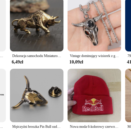
is an excellent addition to your product line. Its versatile design and high-qual
able for sale, offer a complete solution for pet owners seeking a coordinated lo
de their customers with a reliable and fashionable option for their pets.
cka rasa wyżynna pluszowe zwierzęta pluszowe zabawki puszysty byk lalka zwierzę miękkie na prezent dla dzieci chłopców dziewcząt, 10 cali wzrostu
Dekoracja samochodu Miniaturowe ozdoby Retro Mosiężna rzeźba byka Biurko Bogata krowa Kreatywne małe prezenty
Vintage dominujący wisiorek z głową byka uroczy męski naszyjnik moda boże narodzenie prezent na walentynki talizman biżuteria akcesoria
6,49zł
10,09zł
41
Ox figurka statua zwierząt wisiorek dla biurko do pracy w domu dekoracji DIY breloczek rzemiosło i sztuki
Mężczyźni broszka Pin Bull ozdoba do włosów Punk spinka do krawata zwierzęta na klapy przypinka dla kapelusze mąż
Nowa moda 6-kolorowy czerwony byk Wysokiej jakości dzianinowa czapka dla kobiet i mężczyzn Dorywcza czapka beanie Czapka zimowa Miękkie ciepłe czapki unisex