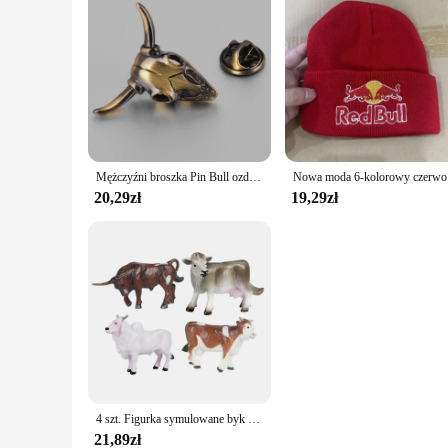
Mężczyźni broszka Pin Bull ozdoba do włosów Punk spinka do krawata zwierzęta na klapy przypinka dla kapelusze mąż
Nowa moda 6-k
20,29zł
19,29zł
4 szt. Figurka symulowane byk realistyczne zwierzęta krowa zabawka edukacyjna
21,89zł